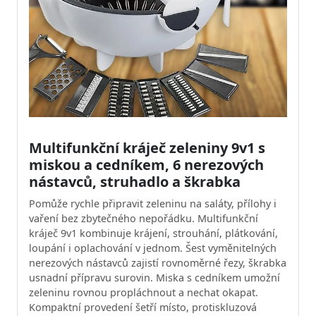
Multifunkční kráječ zeleniny 9v1 s
miskou a cedníkem, 6 nerezových
nástavců, struhadlo a škrabka
Pomůže rychle připravit zeleninu na saláty, přílohy i
vaření bez zbytečného nepořádku. Multifunkční
kráječ 9v1 kombinuje krájení, strouhání, plátkování,
loupání i oplachování v jednom. Šest vyměnitelných
nerezových nástavců zajistí rovnoměrné řezy, škrabka
usnadní přípravu surovin. Miska s cedníkem umožní
zeleninu rovnou propláchnout a nechat okapat.
Kompaktní provedení šetří místo, protiskluzová