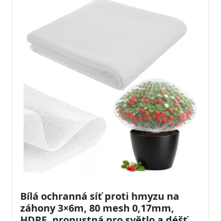
Bílá ochranná síť proti hmyzu na
záhony 3×6m, 80 mesh 0,17mm,
HDPE, propustná pro světlo a déšť