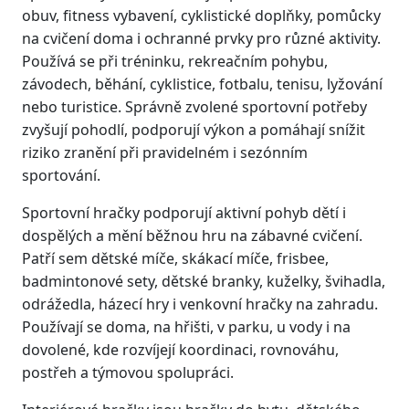
obuv, fitness vybavení, cyklistické doplňky, pomůcky
na cvičení doma i ochranné prvky pro různé aktivity.
Používá se při tréninku, rekreačním pohybu,
závodech, běhání, cyklistice, fotbalu, tenisu, lyžování
nebo turistice. Správně zvolené sportovní potřeby
zvyšují pohodlí, podporují výkon a pomáhají snížit
riziko zranění při pravidelném i sezónním
sportování.
Sportovní hračky podporují aktivní pohyb dětí i
dospělých a mění běžnou hru na zábavné cvičení.
Patří sem dětské míče, skákací míče, frisbee,
badmintonové sety, dětské branky, kuželky, švihadla,
odrážedla, házecí hry i venkovní hračky na zahradu.
Používají se doma, na hřišti, v parku, u vody i na
dovolené, kde rozvíjejí koordinaci, rovnováhu,
postřeh a týmovou spolupráci.