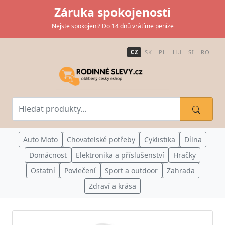
Záruka spokojenosti
Nejste spokojeni? Do 14 dnů vrátíme peníze
CZ
SK
PL
HU
SI
RO
Auto Moto
Chovatelské potřeby
Cyklistika
Dílna
Domácnost
Elektronika a příslušenství
Hračky
Ostatní
Povlečení
Sport a outdoor
Zahrada
Zdraví a krása