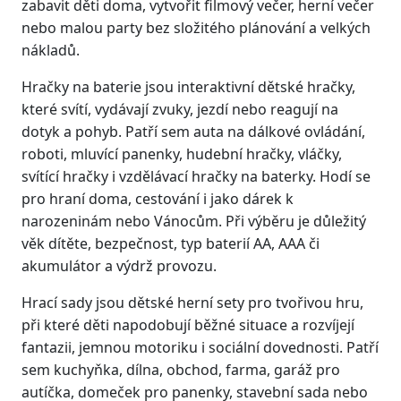
zabavit děti doma, vytvořit filmový večer, herní večer
nebo malou party bez složitého plánování a velkých
nákladů.
Hračky na baterie jsou interaktivní dětské hračky,
které svítí, vydávají zvuky, jezdí nebo reagují na
dotyk a pohyb. Patří sem auta na dálkové ovládání,
roboti, mluvící panenky, hudební hračky, vláčky,
svítící hračky i vzdělávací hračky na baterky. Hodí se
pro hraní doma, cestování i jako dárek k
narozeninám nebo Vánocům. Při výběru je důležitý
věk dítěte, bezpečnost, typ baterií AA, AAA či
akumulátor a výdrž provozu.
Hrací sady jsou dětské herní sety pro tvořivou hru,
při které děti napodobují běžné situace a rozvíjejí
fantazii, jemnou motoriku i sociální dovednosti. Patří
sem kuchyňka, dílna, obchod, farma, garáž pro
autíčka, domeček pro panenky, stavební sada nebo