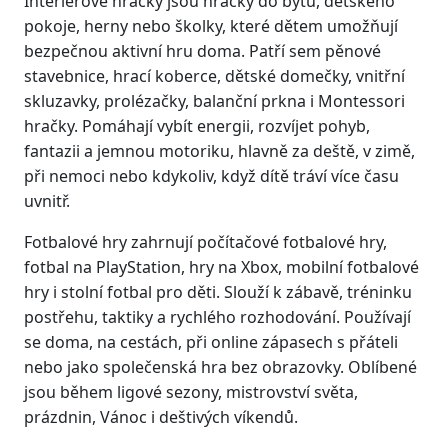
Interiérové hračky jsou hračky do bytu, dětského
pokoje, herny nebo školky, které dětem umožňují
bezpečnou aktivní hru doma. Patří sem pěnové
stavebnice, hrací koberce, dětské domečky, vnitřní
skluzavky, prolézačky, balanční prkna i Montessori
hračky. Pomáhají vybít energii, rozvíjet pohyb,
fantazii a jemnou motoriku, hlavně za deště, v zimě,
při nemoci nebo kdykoliv, když dítě tráví více času
uvnitř.
Fotbalové hry zahrnují počítačové fotbalové hry,
fotbal na PlayStation, hry na Xbox, mobilní fotbalové
hry i stolní fotbal pro děti. Slouží k zábavě, tréninku
postřehu, taktiky a rychlého rozhodování. Používají
se doma, na cestách, při online zápasech s přáteli
nebo jako společenská hra bez obrazovky. Oblíbené
jsou během ligové sezony, mistrovství světa,
prázdnin, Vánoc i deštivých víkendů.