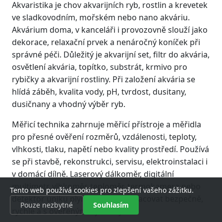
Akvaristika je chov akvarijních ryb, rostlin a krevetek
ve sladkovodním, mořském nebo nano akváriu.
Akvárium doma, v kanceláři i provozovně slouží jako
dekorace, relaxační prvek a nenáročný koníček při
správné péči. Důležitý je akvarijní set, filtr do akvária,
osvětlení akvária, topítko, substrát, krmivo pro
rybičky a akvarijní rostliny. Při založení akvária se
hlídá záběh, kvalita vody, pH, tvrdost, dusitany,
dusičnany a vhodný výběr ryb.
Měřicí technika zahrnuje měřicí přístroje a měřidla
pro přesné ověření rozměrů, vzdálenosti, teploty,
vlhkosti, tlaku, napětí nebo kvality prostředí. Používá
se při stavbě, rekonstrukci, servisu, elektroinstalaci i
v domácí dílně. Laserový dálkoměr, digitální
multimetr, vlhkoměr, teploměr, termokamera nebo
Tento web používá cookies pro zlepšení vašeho zážitku.
detektor úniku plynu pomáhají pracovat bezpečně,
Pouze nezbytné
Souhlasím
rychle a s ověřenými výsledky.