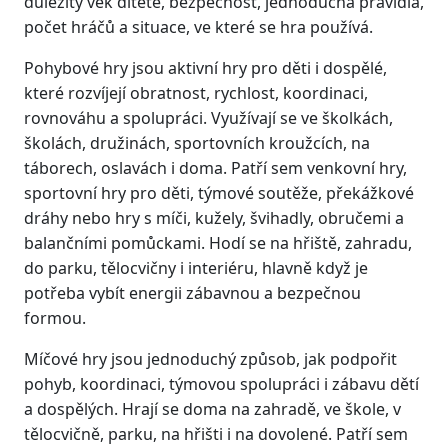
důležitý věk dítěte, bezpečnost, jednoduchá pravidla,
počet hráčů a situace, ve které se hra používá.
Pohybové hry jsou aktivní hry pro děti i dospělé,
které rozvíjejí obratnost, rychlost, koordinaci,
rovnováhu a spolupráci. Využívají se ve školkách,
školách, družinách, sportovních kroužcích, na
táborech, oslavách i doma. Patří sem venkovní hry,
sportovní hry pro děti, týmové soutěže, překážkové
dráhy nebo hry s míči, kužely, švihadly, obručemi a
balančními pomůckami. Hodí se na hřiště, zahradu,
do parku, tělocvičny i interiéru, hlavně když je
potřeba vybít energii zábavnou a bezpečnou
formou.
Míčové hry jsou jednoduchý způsob, jak podpořit
pohyb, koordinaci, týmovou spolupráci i zábavu dětí
a dospělých. Hrají se doma na zahradě, ve škole, v
tělocvičně, parku, na hřišti i na dovolené. Patří sem