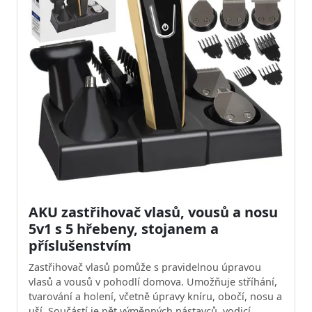
AKU zastřihovač vlasů, vousů a nosu
5v1 s 5 hřebeny, stojanem a
příslušenstvím
Zastřihovač vlasů pomůže s pravidelnou úpravou
vlasů a vousů v pohodlí domova. Umožňuje stříhání,
tvarování a holení, včetně úpravy kníru, obočí, nosu a
uší. Součástí je pět výměnných nástavců, vodicí