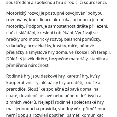
soustředění a společnou hru s rodiči či sourozenci.
Motorický rozvoj je postupné osvojování pohybu,
rovnováhy, koordinace oko-ruka, úchopu a jemné
motoriky. Podporuje samostatnost dítěte při lezení,
chůzi, skládání, kreslení i oblékání. Využívají se
hračky pro motorický rozvoj, balanční pomůcky,
vkládačky, provlékačky, kostky, míče, pěnové
překážky a smyslové hry doma, ve školce i při terapii.
Důležitý je věk dítěte, bezpečné materiály, stabilita a
přiměřená náročnost.
Rodinné hry jsou deskové hry, karetní hry, kvízy,
kooperativní i rychlé párty hry pro děti, rodiče a
prarodiče. Slouží ke společné zábavě doma, na
chatě, dovolené, oslavě nebo během deštivých a
zimních večerů. Nejlepší rodinné společenské hry
mají jednoduchá pravidla, vhodný věk, přiměřenou
herní dobu a rozvíjejí postřeh, paměť, komunikaci,