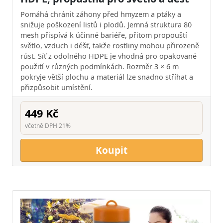
Pomáhá chránit záhony před hmyzem a ptáky a
snižuje poškození listů i plodů. Jemná struktura 80
mesh přispívá k účinné bariéře, přitom propouští
světlo, vzduch i déšť, takže rostliny mohou přirozeně
růst. Síť z odolného HDPE je vhodná pro opakované
použití v různých podmínkách. Rozměr 3 × 6 m
pokryje větší plochu a materiál lze snadno stříhat a
přizpůsobit umístění.
449 Kč
včetně DPH 21%
Koupit