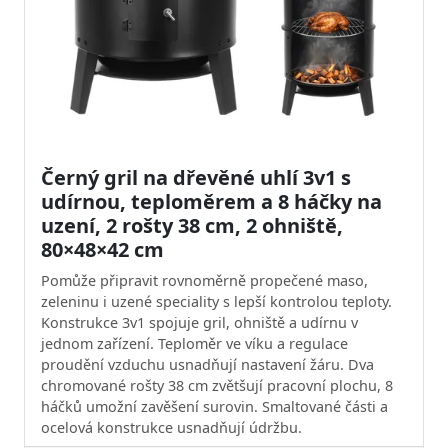
Černý gril na dřevěné uhlí 3v1 s
udírnou, teploměrem a 8 háčky na
uzení, 2 rošty 38 cm, 2 ohniště,
80×48×42 cm
Pomůže připravit rovnoměrně propečené maso,
zeleninu i uzené speciality s lepší kontrolou teploty.
Konstrukce 3v1 spojuje gril, ohniště a udírnu v
jednom zařízení. Teploměr ve víku a regulace
proudění vzduchu usnadňují nastavení žáru. Dva
chromované rošty 38 cm zvětšují pracovní plochu, 8
háčků umožní zavěšení surovin. Smaltované části a
ocelová konstrukce usnadňují údržbu.