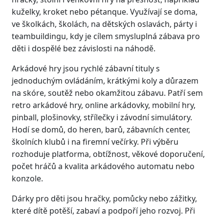
kuželky, kroket nebo pétanque. Využívají se doma,
ve školkách, školách, na dětských oslavách, párty i
teambuildingu, kdy je cílem smysluplná zábava pro
děti i dospělé bez závislosti na náhodě.
Arkádové hry jsou rychlé zábavní tituly s
jednoduchým ovládáním, krátkými koly a důrazem
na skóre, soutěž nebo okamžitou zábavu. Patří sem
retro arkádové hry, online arkádovky, mobilní hry,
pinball, plošinovky, střílečky i závodní simulátory.
Hodí se domů, do heren, barů, zábavních center,
školních klubů i na firemní večírky. Při výběru
rozhoduje platforma, obtížnost, věkové doporučení,
počet hráčů a kvalita arkádového automatu nebo
konzole.
Dárky pro děti jsou hračky, pomůcky nebo zážitky,
které dítě potěší, zabaví a podpoří jeho rozvoj. Při