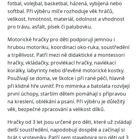
fotbal, volejbal, basketbal, házená, vybíjená nebo
softbal. Při výběru míče rozhoduje věk hráčů,
velikost, hmotnost, materiál, odolnost a vhodnost
pro trávu, asfalt, písek či palubovku.
Motorické hračky pro děti podporují jemnou i
hrubou motoriku, koordinaci oko-ruka, soustředění
a trpělivost. Patří mezi ně didaktické a montessori
hračky, vkládačky, provlékací hračky, navlékací
korálky, labyrinty nebo dřevěné motorické kostky.
Používají se doma, ve školce i při rané péči, hlavně
při klidné hře uvnitř. Pro miminka a batolata rozvíjejí
první úchopy, starším dětem pomáhají s přípravou
na kreslení, oblékání a psaní. Při výběru je důležitý
věk, bezpečné zpracování a velikost dílků.
Hračky od 3 let jsou určené pro děti, které už zvládají
delší soustředění, napodobují dospělé a začínají si
hrát s vrstevníky. Patří sem stavebnice pro děti od 3