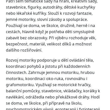
Patří sem tematické sady na hraní, kreativní sady,
stavebnice, figurky, autodráhy, dětské kuchyňky
nebo lékařské kufříky. Slouží k rozvoji fantazie,
jemné motoriky, slovní zásoby a spolupráce.
Používají se doma, ve školce, družině, herně i na
cestách, hlavně když je potřeba děti smysluplně
zabavit bez obrazovky. Při výběru rozhoduje věk,
bezpečnost, materiál, velikost dílků a možnost
dalšího rozšiřování.
Rozvoj motoriky podporuje u dětí ovládání těla,
koordinaci pohybů a jistotu při každodenních
činnostech. Zahrnuje jemnou motoriku, hrubou
motoriku, koordinaci oko-ruka, rovnováhu i
grafomotoriku. Využívají se motorické hračky,
balanční pomůcky, stavebnice, vkládačky, korálky k
navlékání, odrážedla nebo překážkové dráhy. Hodí
se doma, ve školce, při přípravě na školu,
psychomotorickém vývoji, ergoterapii i fyzioterapii.