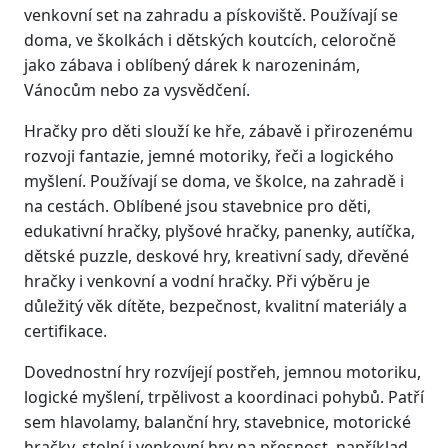
venkovní set na zahradu a pískoviště. Používají se
doma, ve školkách i dětských koutcích, celoročně
jako zábava i oblíbený dárek k narozeninám,
Vánocům nebo za vysvědčení.
Hračky pro děti slouží ke hře, zábavě i přirozenému
rozvoji fantazie, jemné motoriky, řeči a logického
myšlení. Používají se doma, ve školce, na zahradě i
na cestách. Oblíbené jsou stavebnice pro děti,
edukativní hračky, plyšové hračky, panenky, autíčka,
dětské puzzle, deskové hry, kreativní sady, dřevěné
hračky i venkovní a vodní hračky. Při výběru je
důležitý věk dítěte, bezpečnost, kvalitní materiály a
certifikace.
Dovednostní hry rozvíjejí postřeh, jemnou motoriku,
logické myšlení, trpělivost a koordinaci pohybů. Patří
sem hlavolamy, balanční hry, stavebnice, motorické
hračky, stolní i venkovní hry na přesnost, například