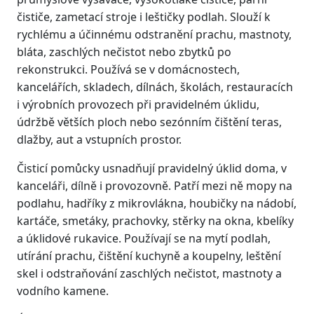
čističe, zametací stroje i leštičky podlah. Slouží k
rychlému a účinnému odstranění prachu, mastnoty,
bláta, zaschlých nečistot nebo zbytků po
rekonstrukci. Používá se v domácnostech,
kancelářích, skladech, dílnách, školách, restauracích
i výrobních provozech při pravidelném úklidu,
údržbě větších ploch nebo sezónním čištění teras,
dlažby, aut a vstupních prostor.
Čisticí pomůcky usnadňují pravidelný úklid doma, v
kanceláři, dílně i provozovně. Patří mezi ně mopy na
podlahu, hadříky z mikrovlákna, houbičky na nádobí,
kartáče, smetáky, prachovky, stěrky na okna, kbelíky
a úklidové rukavice. Používají se na mytí podlah,
utírání prachu, čištění kuchyně a koupelny, leštění
skel i odstraňování zaschlých nečistot, mastnoty a
vodního kamene.