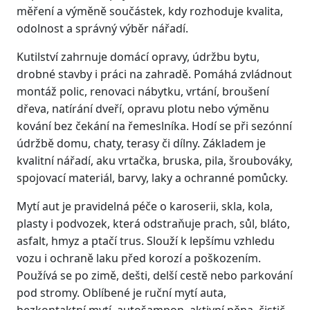
měření a výměně součástek, kdy rozhoduje kvalita,
odolnost a správný výběr nářadí.
Kutilství zahrnuje domácí opravy, údržbu bytu,
drobné stavby i práci na zahradě. Pomáhá zvládnout
montáž polic, renovaci nábytku, vrtání, broušení
dřeva, natírání dveří, opravu plotu nebo výměnu
kování bez čekání na řemeslníka. Hodí se při sezónní
údržbě domu, chaty, terasy či dílny. Základem je
kvalitní nářadí, aku vrtačka, bruska, pila, šroubováky,
spojovací materiál, barvy, laky a ochranné pomůcky.
Mytí aut je pravidelná péče o karoserii, skla, kola,
plasty i podvozek, která odstraňuje prach, sůl, bláto,
asfalt, hmyz a ptačí trus. Slouží k lepšímu vzhledu
vozu i ochraně laku před korozí a poškozením.
Používá se po zimě, dešti, delší cestě nebo parkování
pod stromy. Oblíbené je ruční mytí auta,
bezkontaktní mytí, autošampon, aktivní pěna, čistič