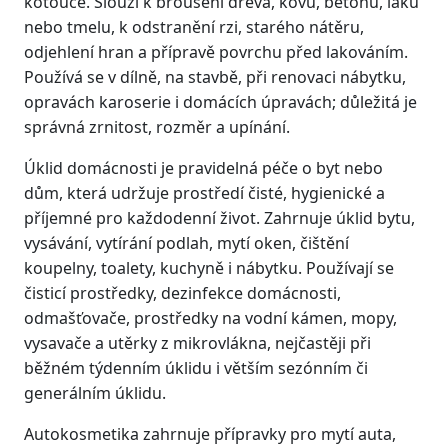
kotouče. Slouží k broušení dřeva, kovu, betonu, laku
nebo tmelu, k odstranění rzi, starého nátěru,
odjehlení hran a přípravě povrchu před lakováním.
Používá se v dílně, na stavbě, při renovaci nábytku,
opravách karoserie i domácích úpravách; důležitá je
správná zrnitost, rozměr a upínání.
Úklid domácnosti je pravidelná péče o byt nebo
dům, která udržuje prostředí čisté, hygienické a
příjemné pro každodenní život. Zahrnuje úklid bytu,
vysávání, vytírání podlah, mytí oken, čištění
koupelny, toalety, kuchyně i nábytku. Používají se
čisticí prostředky, dezinfekce domácnosti,
odmašťovače, prostředky na vodní kámen, mopy,
vysavače a utěrky z mikrovlákna, nejčastěji při
běžném týdenním úklidu i větším sezónním či
generálním úklidu.
Autokosmetika zahrnuje přípravky pro mytí auta,