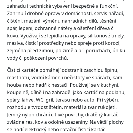
zahradu i technické vybavení bezpečné a funkční.
Zahrnují drobné opravy v domácnosti, servis nářadí,
čištění, mazání, výměnu náhradních dílů, těsnění
spár, lepení, ochranné nátěry a ošetření dřeva či
kovu. Využívají se lepidla na opravy, silikonové tmely,
maziva, čisticí prostředky nebo spreje proti korozi,
zejména před zimou, po zimě a při poruchách, úniku
vody či poškození povrchů.
Čisticí kartáče pomáhají odstranit zaschlou špínu,
mastnotu, vodní kámen i nečistoty ve spárách, kam
houba nebo hadřík nestačí. Používají se v kuchyni,
koupelně, dílně i na zahradě: jako kartáč na podlahu,
spáry, láhve, WC, gril, terasu nebo auto. Při výběru
rozhoduje tvrdost štětin, materiál a tvar rukojeti.
Jemný nylon chrání citlivé povrchy, drátěný kartáč
zvládne rez, kov a odolné usazeniny. Na větší plochy
se hodí elektrický nebo rotační čisticí kartáč.