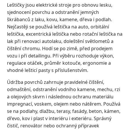
Leštičky jsou elektrické stroje pro obnovu lesku,
sjednocení povrchu a odstranění jemných
škrábanců z laku, kovu, kamene, dřeva i podlah.
Nejčastěji se používá leštička na auto, orbitální
leštička, excentrická leštička nebo rotační leštička na
lak při renovaci autolaku, doleštění světlometů a
čištění chromu. Hodí se po zimě, před prodejem
vozu i při detailingu. Při výběru rozhoduje výkon,
regulace otáček, průměr kotouče, ergonomie a
vhodné lešticí pasty s příslušenstvím.
Údržba povrchů zahrnuje pravidelné čištění,
odmaštění, odstranění vodního kamene, mechu, rzi
a olejových skvrn i následnou ochranu materiálu
impregnací, voskem, olejem nebo nátěrem. Používá
se na podlahy, dlažbu, terasy, fasády, beton, kámen,
dřevo, kov i plast v interiéru i exteriéru. Správný
čistič, renovátor nebo ochranný přípravek