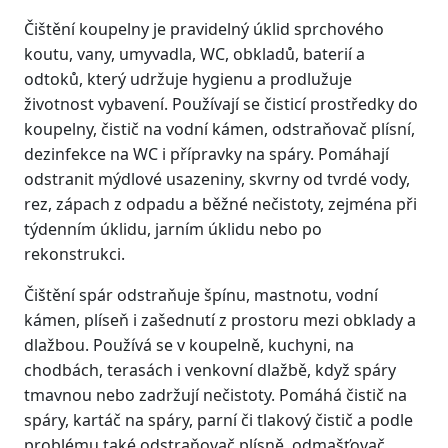
Čištění koupelny je pravidelný úklid sprchového
koutu, vany, umyvadla, WC, obkladů, baterií a
odtoků, který udržuje hygienu a prodlužuje
životnost vybavení. Používají se čisticí prostředky do
koupelny, čistič na vodní kámen, odstraňovač plísní,
dezinfekce na WC i přípravky na spáry. Pomáhají
odstranit mýdlové usazeniny, skvrny od tvrdé vody,
rez, zápach z odpadu a běžné nečistoty, zejména při
týdenním úklidu, jarním úklidu nebo po
rekonstrukci.
Čištění spár odstraňuje špínu, mastnotu, vodní
kámen, plíseň i zašednutí z prostoru mezi obklady a
dlažbou. Používá se v koupelně, kuchyni, na
chodbách, terasách i venkovní dlažbě, když spáry
tmavnou nebo zadržují nečistoty. Pomáhá čistič na
spáry, kartáč na spáry, parní či tlakový čistič a podle
problému také odstraňovač plísně, odmašťovač