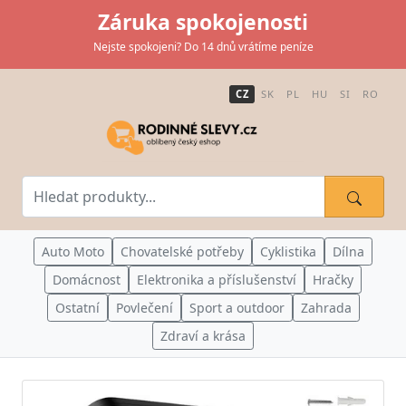
Záruka spokojenosti
Nejste spokojeni? Do 14 dnů vrátíme peníze
CZ
SK
PL
HU
SI
RO
Auto Moto
Chovatelské potřeby
Cyklistika
Dílna
Domácnost
Elektronika a příslušenství
Hračky
Ostatní
Povlečení
Sport a outdoor
Zahrada
Zdraví a krása