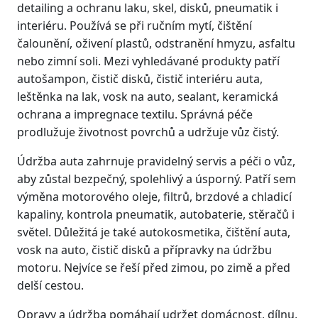
detailing a ochranu laku, skel, disků, pneumatik i
interiéru. Používá se při ručním mytí, čištění
čalounění, oživení plastů, odstranění hmyzu, asfaltu
nebo zimní soli. Mezi vyhledávané produkty patří
autošampon, čistič disků, čistič interiéru auta,
leštěnka na lak, vosk na auto, sealant, keramická
ochrana a impregnace textilu. Správná péče
prodlužuje životnost povrchů a udržuje vůz čistý.
Údržba auta zahrnuje pravidelný servis a péči o vůz,
aby zůstal bezpečný, spolehlivý a úsporný. Patří sem
výměna motorového oleje, filtrů, brzdové a chladicí
kapaliny, kontrola pneumatik, autobaterie, stěračů i
světel. Důležitá je také autokosmetika, čištění auta,
vosk na auto, čistič disků a přípravky na údržbu
motoru. Nejvíce se řeší před zimou, po zimě a před
delší cestou.
Opravy a údržba pomáhají udržet domácnost, dílnu,