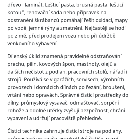
dřevo i laminát. Lešticí pasta, brusná pasta, lešticí
kotouč, renovační sada nebo přípravek na
odstranění škrábanců pomáhají řešit oxidaci, mapy
po vodě, jemné rýhy a zmatnění. Nejčastěji se hodí
po zimě, před prodejem vozu nebo při údržbě
venkovního vybavení.
Dílenský úklid znamená pravidelné odstraňování
prachu, pilin, kovových špon, mastnoty, olejů a
dalších nečistot z podlah, pracovních stolů, nářadí i
strojů. Používá se v garážích, servisech, výrobních
provozech i domácích dílnách po řezání, broušení,
vrtání nebo opravách. Správné čisticí prostředky do
dílny, průmyslový vysavač, odmašťovač, sorpční
rohože a odolné utěrky zvyšují bezpečnost, chrání
vybavení a udržují pracoviště přehledné.
Čisticí technika zahrnuje čisticí stroje na podlahy,
průmyslové vysavače, vysokotlaké čističe, parní