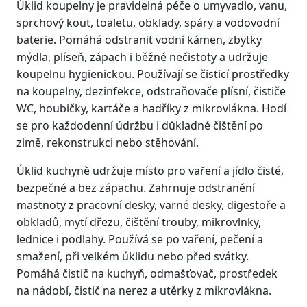
Úklid koupelny je pravidelná péče o umyvadlo, vanu,
sprchový kout, toaletu, obklady, spáry a vodovodní
baterie. Pomáhá odstranit vodní kámen, zbytky
mýdla, plíseň, zápach i běžné nečistoty a udržuje
koupelnu hygienickou. Používají se čisticí prostředky
na koupelny, dezinfekce, odstraňovače plísní, čističe
WC, houbičky, kartáče a hadříky z mikrovlákna. Hodí
se pro každodenní údržbu i důkladné čištění po
zimě, rekonstrukci nebo stěhování.
Úklid kuchyně udržuje místo pro vaření a jídlo čisté,
bezpečné a bez zápachu. Zahrnuje odstranění
mastnoty z pracovní desky, varné desky, digestoře a
obkladů, mytí dřezu, čištění trouby, mikrovlnky,
lednice i podlahy. Používá se po vaření, pečení a
smažení, při velkém úklidu nebo před svátky.
Pomáhá čistič na kuchyň, odmašťovač, prostředek
na nádobí, čistič na nerez a utěrky z mikrovlákna.