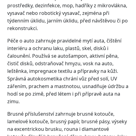
prostředky, dezinfekce, mop, hadříky z mikrovlákna,
vysavač nebo robotický vysavač, zejména při
týdenním úklidu, jarním úklidu, před návštěvou či po
rekonstrukci.
Péče o auto zahrnuje pravidelné mytí auta, čištění
interiéru a ochranu laku, plastů, skel, disků i
čalounění. Používá se autošampon, aktivní pěna,
čistič disků, odstraňovač hmyzu, vosk na auto,
leštěnka, impregnace textilu a přípravky na kůži.
Správná autokosmetika chrání vůz před solí, UV
zářením, prachem a mastnotou, usnadňuje údržbu a
hodí se po zimě, před létem i při přípravě auta na
zimu.
Brusné příslušenství zahrnuje brusné kotouče,
lamelové kotouče, brusný papír, brusné pásy, výseky
na excentrickou brusku, rouna i diamantové