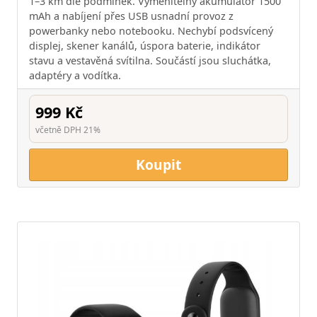
1–3 km dle podmínek. Vyměnitelný akumulátor 1500
mAh a nabíjení přes USB usnadní provoz z
powerbanky nebo notebooku. Nechybí podsvícený
displej, skener kanálů, úspora baterie, indikátor
stavu a vestavěná svítilna. Součástí jsou sluchátka,
adaptéry a vodítka.
999 Kč
včetně DPH 21%
Koupit