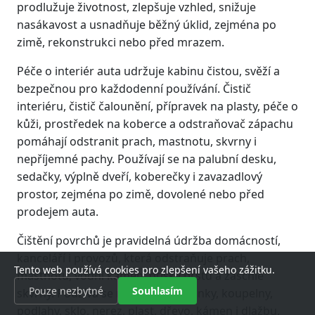
prodlužuje životnost, zlepšuje vzhled, snižuje
nasákavost a usnadňuje běžný úklid, zejména po
zimě, rekonstrukci nebo před mrazem.
Péče o interiér auta udržuje kabinu čistou, svěží a
bezpečnou pro každodenní používání. Čistič
interiéru, čistič čalounění, přípravek na plasty, péče o
kůži, prostředek na koberce a odstraňovač zápachu
pomáhají odstranit prach, mastnotu, skvrny i
nepříjemné pachy. Používají se na palubní desku,
sedačky, výplně dveří, koberečky i zavazadlový
prostor, zejména po zimě, dovolené nebo před
prodejem auta.
Čištění povrchů je pravidelná údržba domácností,
kanceláří i provozů, která odstraňuje prach,
Tento web používá cookies pro zlepšení vašeho zážitku.
mastnotu, vodní kámen, otisky prstů a zaschlé
Pouze nezbytné
Souhlasím
skvrny. Používá se na kuchyňské linky, koupelny,
podlahy, sklo, nerez, plast, dřevo, kámen i dlažbu.