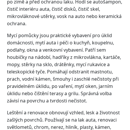
po zimě a před ochranou laku. Hodí se autošampon,
čistič interiéru auta, čistič disků, čistič skel,
mikrovláknové utěrky, vosk na auto nebo keramická
ochrana.
Mycí pomůcky jsou praktické vybavení pro úklid
domácnosti, mytí auta i péči o kuchyň, koupelnu,
podlahy, okna a venkovní vybavení. Patří sem
houbičky na nádobí, hadříky z mikrovlákna, kartáče,
mopy, stěrky na sklo, drátěnky, mycí rukavice a
teleskopické tyče. Pomáhají odstranit mastnotu,
prach, vodní kámen, šmouhy i zaschlé nečistoty při
pravidelném úklidu, po vaření, mytí oken, jarním
úklidu nebo čištění terasy a grilu. Správná volba
závisí na povrchu a tvrdosti nečistot.
Leštění a renovace obnovují vzhled, lesk a životnost
zašlých povrchů. Používají se na lak auta, renovaci
světlometů, chrom, nerez, hliník, plasty, kámen,