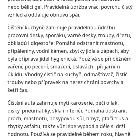
nebo bělicí gel. Pravidelná údržba vrací povrchu čistý
vzhled a oddaluje obnovu spár.
Čištění kuchyně zahrnuje pravidelnou údržbu
pracovní desky, sporáku, varné desky, trouby, dřezu,
obkladů i digestoře. Pomáhá odstranit mastnotu,
připáleniny, vodní kámen, zbytky jídla a zápach, aby
byla příprava jídel hygienická. Používá se při běžném
vaření, po pečení, smažení, oslavách i při jarním
úklidu. Vhodný čistič na kuchyň, odmašťovač, čistič
trouby nebo přípravek na nerez chrání povrchy a
šetří čas.
Čištění auta zahrnuje mytí karoserie, péči o lak,
disky, pneumatiky, skla i interiér. Pomáhá odstranit
prach, mastnotu, posypovou sůl, hmyz, ptačí trus a
zbytky asfaltu, takže vůz lépe vypadá a déle si drží
hodnotu. Používá se pravidelně během roku, hlavně