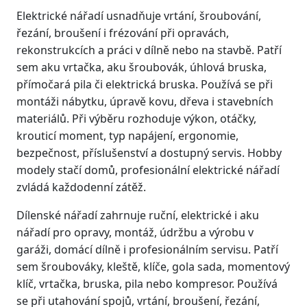
Elektrické nářadí usnadňuje vrtání, šroubování,
řezání, broušení i frézování při opravách,
rekonstrukcích a práci v dílně nebo na stavbě. Patří
sem aku vrtačka, aku šroubovák, úhlová bruska,
přímočará pila či elektrická bruska. Používá se při
montáži nábytku, úpravě kovu, dřeva i stavebních
materiálů. Při výběru rozhoduje výkon, otáčky,
krouticí moment, typ napájení, ergonomie,
bezpečnost, příslušenství a dostupný servis. Hobby
modely stačí domů, profesionální elektrické nářadí
zvládá každodenní zátěž.
Dílenské nářadí zahrnuje ruční, elektrické i aku
nářadí pro opravy, montáž, údržbu a výrobu v
garáži, domácí dílně i profesionálním servisu. Patří
sem šroubováky, kleště, klíče, gola sada, momentový
klíč, vrtačka, bruska, pila nebo kompresor. Používá
se při utahování spojů, vrtání, broušení, řezání,