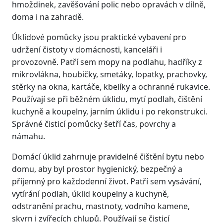
hmoždinek, zavěšování polic nebo opravách v dílně,
doma i na zahradě.
Úklidové pomůcky jsou praktické vybavení pro
udržení čistoty v domácnosti, kanceláři i
provozovně. Patří sem mopy na podlahu, hadříky z
mikrovlákna, houbičky, smetáky, lopatky, prachovky,
stěrky na okna, kartáče, kbelíky a ochranné rukavice.
Používají se při běžném úklidu, mytí podlah, čištění
kuchyně a koupelny, jarním úklidu i po rekonstrukci.
Správné čisticí pomůcky šetří čas, povrchy a
námahu.
Domácí úklid zahrnuje pravidelné čištění bytu nebo
domu, aby byl prostor hygienický, bezpečný a
příjemný pro každodenní život. Patří sem vysávání,
vytírání podlah, úklid koupelny a kuchyně,
odstranění prachu, mastnoty, vodního kamene,
skvrn i zvířecích chlupů. Používají se čisticí