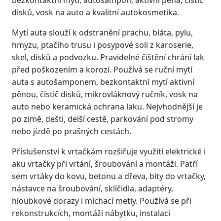
disků, vosk na auto a kvalitní autokosmetika.
Mytí auta slouží k odstranění prachu, bláta, pylu,
hmyzu, ptačího trusu i posypové soli z karoserie,
skel, disků a podvozku. Pravidelné čištění chrání lak
před poškozením a korozí. Používá se ruční mytí
auta s autošamponem, bezkontaktní mytí aktivní
pěnou, čistič disků, mikrovláknový ručník, vosk na
auto nebo keramická ochrana laku. Nejvhodnější je
po zimě, dešti, delší cestě, parkování pod stromy
nebo jízdě po prašných cestách.
Příslušenství k vrtačkám rozšiřuje využití elektrické i
aku vrtačky při vrtání, šroubování a montáži. Patří
sem vrtáky do kovu, betonu a dřeva, bity do vrtačky,
nástavce na šroubování, sklíčidla, adaptéry,
hloubkové dorazy i míchací metly. Používá se při
rekonstrukcích, montáži nábytku, instalaci