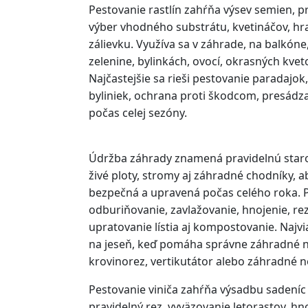
Pestovanie rastlín zahŕňa výsev semien, p
výber vhodného substrátu, kvetináčov, hra
zálievku. Využíva sa v záhrade, na balkóne
zelenine, bylinkách, ovocí, okrasných kvet
Najčastejšie sa rieši pestovanie paradajok,
byliniek, ochrana proti škodcom, presádza
počas celej sezóny.
Údržba záhrady znamená pravidelnú staros
živé ploty, stromy aj záhradné chodníky, 
bezpečná a upravená počas celého roka. P
odburiňovanie, zavlažovanie, hnojenie, re
upratovanie lístia aj kompostovanie. Najviac
na jeseň, keď pomáha správne záhradné n
krovinorez, vertikutátor alebo záhradné n
Pestovanie viniča zahŕňa výsadbu sadeníc 
pravidelný rez, vyväzovanie letorastov, hn