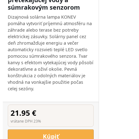
súmrakovým senzorom
Dizajnová solárna lampa KONEV
pomáha vytvoriť príjemnú atmosféru na
záhrade alebo terase bez potreby
elektrickej zásuvky. Solárny panel cez
deň zhromažďuje energiu a večer
automaticky rozsvieti teplé LED svetlo
pomocou súmrakového senzora. Tvar
kanvy s efektom vytekajúcej vody pôsobí
dekoratívne a oživí okolie. Pevná
konštrukcia z odolných materiálov je
vhodná na vonkajšie použitie počas
celej sezóny.
21.95 €
vrátane DPH 23%
Kúpiť