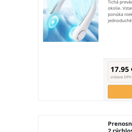
Tichá prevá
okolie. Vsta
ponúka niek
jednoduché 
17.95 
vrátane DPH
Prenosný
2 rýchl