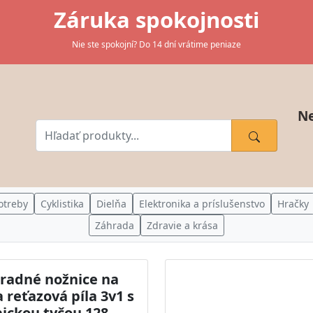
Záruka spokojnosti
Nie ste spokojní? Do 14 dní vrátime peniaze
Ne
otreby
Cyklistika
Dielňa
Elektronika a príslušenstvo
Hračky
Záhrada
Zdravie a krása
radné nožnice na
 reťazová píla 3v1 s
ickou tyčou 128-