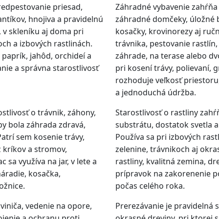
redpestovanie priesad,
Záhradné vybavenie zahŕňa n
ntíkov, hnojiva a pravidelnú
záhradné domčeky, úložné bo
, v skleníku aj doma pri
kosačky, krovinorezy aj ruč
och a izbových rastlinách.
trávnika, pestovanie rastlí
 paprík, jahôd, orchideí a
záhrade, na terase alebo dvo
nie a správna starostlivosť
pri kosení trávy, polievaní, 
rozhoduje veľkosť priestoru
a jednoduchá údržba.
tlivosť o trávnik, záhony,
Starostlivosť o rastliny zah
aby bola záhrada zdravá,
substrátu, dostatok svetla
atrí sem kosenie trávy,
Používa sa pri izbových rast
z kríkov a stromov,
zelenine, trávnikoch aj okr
 sa využíva na jar, v lete a
rastliny, kvalitná zemina, d
áradie, kosačka,
prípravok na zakorenenie po
ožnice.
počas celého roka.
viniča, vedenie na opore,
Prerezávanie je pravidelná st
ojenie a ochranu proti
okrasné dreviny, pri ktorej