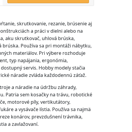
vŕtanie, skrutkovanie, rezanie, brúsenie aj
onštrukciách a práci v dielni alebo na
ka, aku skrutkovač, uhlová brúska,
ká brúska. Používa sa pri montáži nábytku,
bných materiálov. Pri výbere rozhoduje
ent, typ napájania, ergonómia,
 dostupný servis. Hobby modely stačia
rické náradie zvláda každodennú záťaž.
troje a náradie na údržbu záhrady,
mu. Patria sem kosačky na trávu, robotické
če, motorové píly, vertikutátory,
 fukáre a vysávače lístia. Používa sa najmä
, reze konárov, prevzdušnení trávnika,
tia a zavlažovaní.