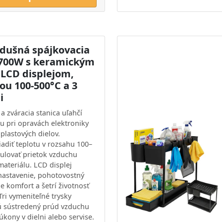
dušná spájkovacia
 700W s keramickým
 LCD displejom,
ou 100-500°C a 3
i
a zváracia stanica uľahčí
u pri opravách elektroniky
plastových dielov.
adiť teplotu v rozsahu 100–
gulovať prietok vzduchu
materiálu. LCD displej
nastavenie, pohotovostný
e komfort a šetrí životnosť
Tri vymeniteľné trysky
ú sústredený prúd vzduchu
úkony v dielni alebo servise.