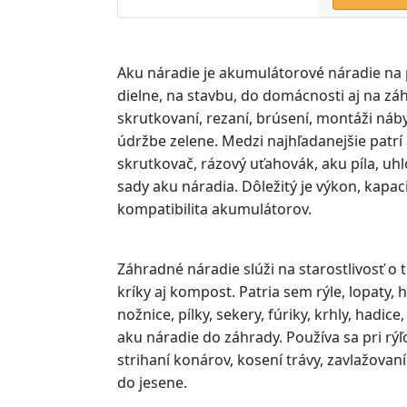
Aku náradie je akumulátorové náradie na 
dielne, na stavbu, do domácnosti aj na záh
skrutkovaní, rezaní, brúsení, montáži náb
údržbe zelene. Medzi najhľadanejšie patrí
skrutkovač, rázový uťahovák, aku píla, uh
sady aku náradia. Dôležitý je výkon, kapaci
kompatibilita akumulátorov.
Záhradné náradie slúži na starostlivosť o 
kríky aj kompost. Patria sem rýle, lopaty,
nožnice, pílky, sekery, fúriky, krhly, hadic
aku náradie do záhrady. Používa sa pri rýľo
strihaní konárov, kosení trávy, zavlažovaní 
do jesene.