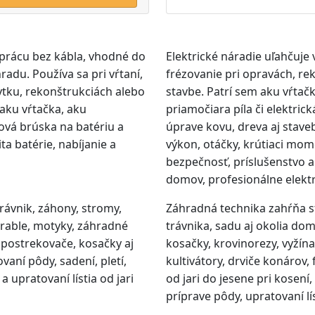
prácu bez kábla, vhodné do
Elektrické náradie uľahčuje 
radu. Používa sa pri vŕtaní,
frézovanie pri opravách, rek
ytku, rekonštrukciách alebo
stavbe. Patrí sem aku vŕtač
 aku vŕtačka, aku
priamočiara píla či elektric
lová brúska na batériu a
úprave kovu, dreva aj stave
ta batérie, nabíjanie a
výkon, otáčky, krútiaci mom
bezpečnosť, príslušenstvo a
domov, profesionálne elekt
trávnik, záhony, stromy,
Záhradná technika zahŕňa s
 hrable, motyky, záhradné
trávnika, sadu aj okolia do
e, postrekovače, kosačky aj
kosačky, krovinorezy, vyžína
vaní pôdy, sadení, pletí,
kultivátory, drviče konárov,
a upratovaní lístia od jari
od jari do jesene pri kosení
príprave pôdy, upratovaní lís