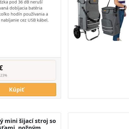
dzka pod 36 dB neruší
vaná dobíjacia batéria
oľko hodín používania a
nabíjanie cez USB kábel.
€
 23%
Kúpiť
 mini šijací stroj so
osťami, nožným