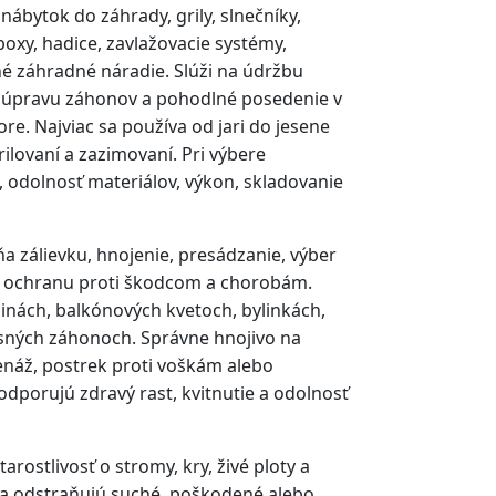
ábytok do záhrady, grily, slnečníky,
xy, hadice, zavlažovacie systémy,
né záhradné náradie. Slúži na údržbu
n, úpravu záhonov a pohodlné posedenie v
re. Najviac sa používa od jari do jesene
grilovaní a zazimovaní. Pri výbere
, odolnosť materiálov, výkon, skladovanie
ŕňa zálievku, hnojenie, presádzanie, výber
 a ochranu proti škodcom a chorobám.
linách, balkónových kvetoch, bylinkách,
asných záhonoch. Správne hnojivo na
renáž, postrek proti voškám alebo
dporujú zdravý rast, kvitnutie a odolnosť
arostlivosť o stromy, kry, živé ploty a
 sa odstraňujú suché, poškodené alebo