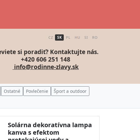
CZ
SK
PL
HU
SI
RO
viete si poradiť? Kontaktujte nás.
+420 606 251 148
info@rodinne-zlavy.sk
Ostatné
Povlečenie
Šport a outdoor
Solárna dekoratívna lampa
kanva s efektom
pretekajúcej vody a