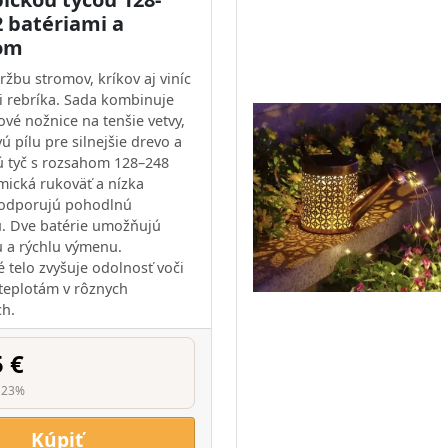
2 batériami a
om
ržbu stromov, kríkov aj viníc
i rebríka. Sada kombinuje
vé nožnice na tenšie vetvy,
ú pílu pre silnejšie drevo a
ú tyč s rozsahom 128–248
ická rukoväť a nízka
odporujú pohodlnú
. Dve batérie umožňujú
u a rýchlu výmenu.
 telo zvyšuje odolnosť voči
teplotám v rôznych
h.
5 €
 23%
Kúpiť