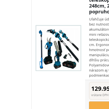
248cm, 
popruh
Uľahčuje úd
bez nutnost
akumulátoro
mini reťazov
teleskopick
cm. Ergonom
hmotnosť p
manipuláciu
dlhšiu prác
Polyamidové
nárazom aj 
podmienkac
129.9
vrátane DPH