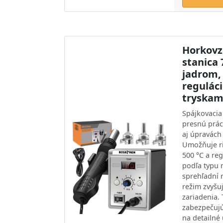
Horkovz
stanica
jadrom,
reguláci
tryskam
Spájkovacia 
presnú prác
aj úpravách 
Umožňuje ri
500 °C a re
podľa typu 
sprehľadní 
režim zvyšuj
zariadenia. 
zabezpečuj
na detailné 