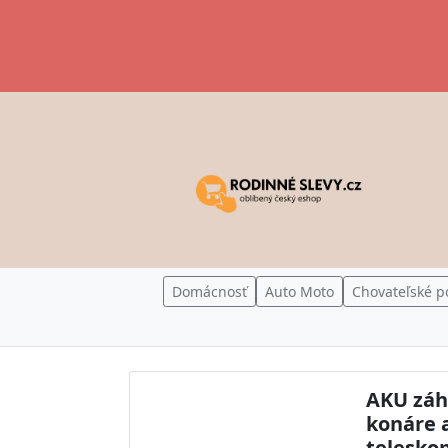
Domácnosť
Auto Moto
Chovateľské p
AKU záh
konáre a
teleskop