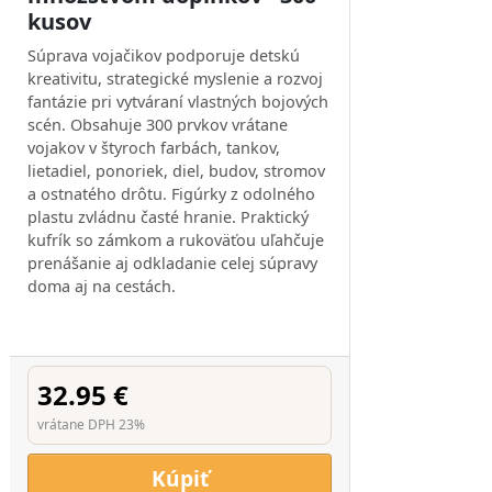
kusov
Súprava vojačikov podporuje detskú
kreativitu, strategické myslenie a rozvoj
fantázie pri vytváraní vlastných bojových
scén. Obsahuje 300 prvkov vrátane
vojakov v štyroch farbách, tankov,
lietadiel, ponoriek, diel, budov, stromov
a ostnatého drôtu. Figúrky z odolného
plastu zvládnu časté hranie. Praktický
kufrík so zámkom a rukoväťou uľahčuje
prenášanie aj odkladanie celej súpravy
doma aj na cestách.
32.95 €
vrátane DPH 23%
Kúpiť