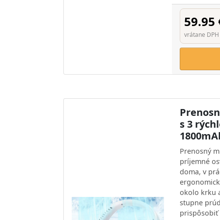
59.95 
vrátane DPH
Prenosný
s 3 rých
1800mAh
Prenosný mi
príjemné os
doma, v prá
ergonomick
okolo krku 
stupne prú
prispôsobiť