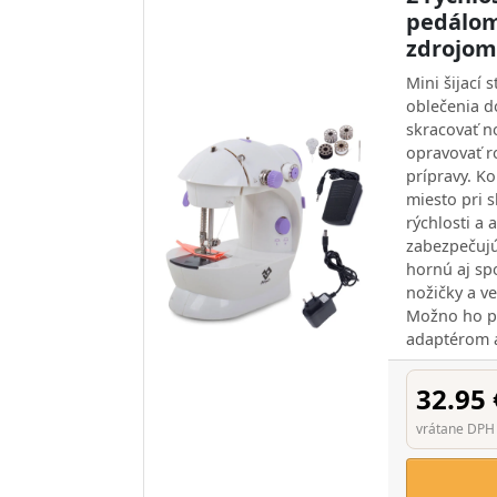
pedálom
zdrojom
Mini šijací 
oblečenia d
skracovať no
opravovať ro
prípravy. K
miesto pri 
rýchlosti a 
zabezpečujú
hornú aj sp
nožičky a v
Možno ho p
adaptérom a
32.95 
vrátane DPH