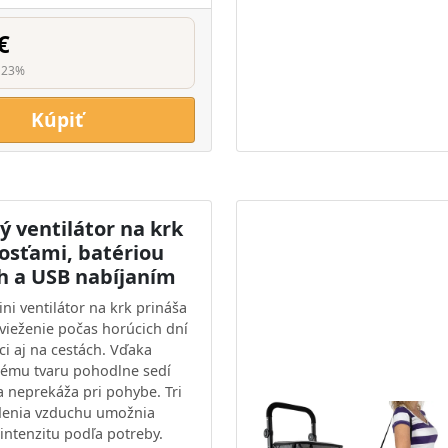
€
 23%
Kúpiť
 ventilátor na krk
losťami, batériou
 a USB nabíjaním
ni ventilátor na krk prináša
vieženie počas horúcich dní
ci aj na cestách. Vďaka
ému tvaru pohodlne sedí
a neprekáža pri pohybe. Tri
denia vzduchu umožnia
 intenzitu podľa potreby.