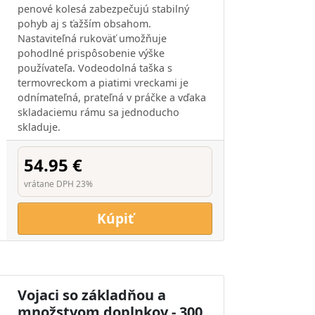
penové kolesá zabezpečujú stabilný
pohyb aj s ťažším obsahom.
Nastaviteľná rukoväť umožňuje
pohodlné prispôsobenie výške
používateľa. Vodeodolná taška s
termovreckom a piatimi vreckami je
odnímateľná, prateľná v práčke a vďaka
skladaciemu rámu sa jednoducho
skladuje.
54.95 €
vrátane DPH 23%
Kúpiť
Vojaci so základňou a
množstvom doplnkov - 300