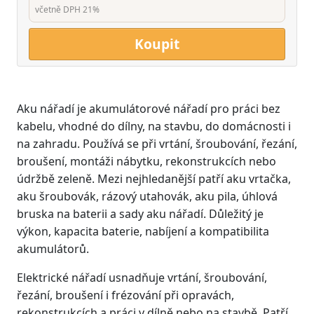
včetně DPH 21%
Koupit
Aku nářadí je akumulátorové nářadí pro práci bez
kabelu, vhodné do dílny, na stavbu, do domácnosti i
na zahradu. Používá se při vrtání, šroubování, řezání,
broušení, montáži nábytku, rekonstrukcích nebo
údržbě zeleně. Mezi nejhledanější patří aku vrtačka,
aku šroubovák, rázový utahovák, aku pila, úhlová
bruska na baterii a sady aku nářadí. Důležitý je
výkon, kapacita baterie, nabíjení a kompatibilita
akumulátorů.
Elektrické nářadí usnadňuje vrtání, šroubování,
řezání, broušení i frézování při opravách,
rekonstrukcích a práci v dílně nebo na stavbě. Patří