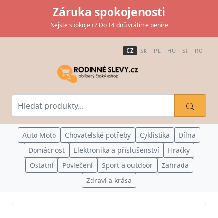
Záruka spokojenosti
Nejste spokojeni? Do 14 dnů vrátíme peníze
CZ
SK
PL
HU
SI
RO
Auto Moto
Chovatelské potřeby
Cyklistika
Dílna
Domácnost
Elektronika a příslušenství
Hračky
Ostatní
Povlečení
Sport a outdoor
Zahrada
Zdraví a krása