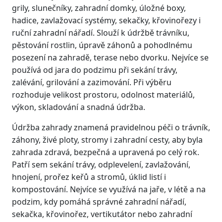
grily, slunečníky, zahradní domky, úložné boxy,
hadice, zavlažovací systémy, sekačky, křovinořezy i
ruční zahradní nářadí. Slouží k údržbě trávníku,
pěstování rostlin, úpravě záhonů a pohodlnému
posezení na zahradě, terase nebo dvorku. Nejvíce se
používá od jara do podzimu při sekání trávy,
zalévání, grilování a zazimování. Při výběru
rozhoduje velikost prostoru, odolnost materiálů,
výkon, skladování a snadná údržba.
Údržba zahrady znamená pravidelnou péči o trávník,
záhony, živé ploty, stromy i zahradní cesty, aby byla
zahrada zdravá, bezpečná a upravená po celý rok.
Patří sem sekání trávy, odplevelení, zavlažování,
hnojení, prořez keřů a stromů, úklid listí i
kompostování. Nejvíce se využívá na jaře, v létě a na
podzim, kdy pomáhá správné zahradní nářadí,
sekačka, křovinořez, vertikutátor nebo zahradní