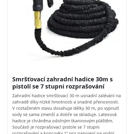
Smršťovací zahradní hadice 30m s
pistolí se 7 stupni rozprašování
Zahradní hadice smršťovací 30 m usnadní zalévání na
zahradě díky nízké hmotnosti a snadné přenosnosti.
V roztaženém stavu dosahuje délky 30 m, po vypnutí
vody se sama zmenší a dobře se skladuje. Latexová
hadice je chráněna odolným tkaninovým pláštěm.
Součástí je rozprašovací pistole se 7 stupni
rozprašování a koncovky 1” pro napojení na vodní