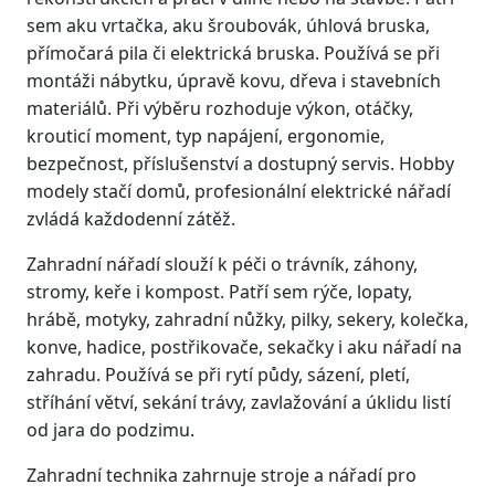
sem aku vrtačka, aku šroubovák, úhlová bruska,
přímočará pila či elektrická bruska. Používá se při
montáži nábytku, úpravě kovu, dřeva i stavebních
materiálů. Při výběru rozhoduje výkon, otáčky,
krouticí moment, typ napájení, ergonomie,
bezpečnost, příslušenství a dostupný servis. Hobby
modely stačí domů, profesionální elektrické nářadí
zvládá každodenní zátěž.
Zahradní nářadí slouží k péči o trávník, záhony,
stromy, keře i kompost. Patří sem rýče, lopaty,
hrábě, motyky, zahradní nůžky, pilky, sekery, kolečka,
konve, hadice, postřikovače, sekačky i aku nářadí na
zahradu. Používá se při rytí půdy, sázení, pletí,
stříhání větví, sekání trávy, zavlažování a úklidu listí
od jara do podzimu.
Zahradní technika zahrnuje stroje a nářadí pro