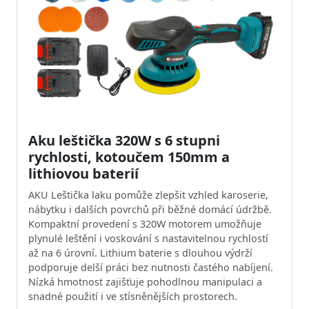
Aku leštička 320W s 6 stupni
rychlosti, kotoučem 150mm a
lithiovou baterií
AKU Leštička laku pomůže zlepšit vzhled karoserie,
nábytku i dalších povrchů při běžné domácí údržbě.
Kompaktní provedení s 320W motorem umožňuje
plynulé leštění i voskování s nastavitelnou rychlostí
až na 6 úrovní. Lithium baterie s dlouhou výdrží
podporuje delší práci bez nutnosti častého nabíjení.
Nízká hmotnost zajišťuje pohodlnou manipulaci a
snadné použití i ve stísněnějších prostorech.