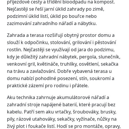
příjezdové cesty a třídění bioodpadu na kompost.
Nejčastěji se řeší jarní úklid zahrady po zimě,
podzimní úklid listí, úklid po bouřce nebo
zazimování zahradního nářadí a nábytku.
Zahrada a terasa rozšiřují obytný prostor domu a
slouží k odpočinku, stolování, grilování i pěstování
rostlin. Nejčastěji se využívají od jara do podzimu,
kdy je důležitý zahradní nábytek, pergola, slunečník,
venkovní gril, květináče, truhlíky, osvětlení, sekačka
na trávu a zavlažování. Dobře vybavená terasa u
domu nabízí pohodlné posezení, stín, soukromí a
praktické zázemí pro rodinu i přátele.
Aku technika zahrnuje akumulátorové nářadí a
zahradní stroje napájené baterií, které pracují bez
kabelu. Patří sem aku vrtačky, šroubováky, brusky,
pily, rázové utahováky, sekačky, vyžínače, nůžky na
živý plot i foukače listí. Hodí se pro montáže, opravy,