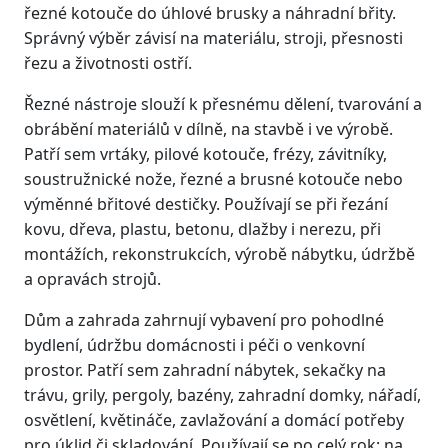
řezné kotouče do úhlové brusky a náhradní břity.
Správný výběr závisí na materiálu, stroji, přesnosti
řezu a životnosti ostří.
Řezné nástroje slouží k přesnému dělení, tvarování a
obrábění materiálů v dílně, na stavbě i ve výrobě.
Patří sem vrtáky, pilové kotouče, frézy, závitníky,
soustružnické nože, řezné a brusné kotouče nebo
výměnné břitové destičky. Používají se při řezání
kovu, dřeva, plastu, betonu, dlažby i nerezu, při
montážích, rekonstrukcích, výrobě nábytku, údržbě
a opravách strojů.
Dům a zahrada zahrnují vybavení pro pohodlné
bydlení, údržbu domácnosti i péči o venkovní
prostor. Patří sem zahradní nábytek, sekačky na
trávu, grily, pergoly, bazény, zahradní domky, nářadí,
osvětlení, květináče, zavlažování a domácí potřeby
pro úklid či skladování. Používají se po celý rok: na