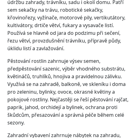
údržbu zahrady, trávníku, sadu i okolí domu. Patří
sem sekačky na trávu, robotické sekačky,
křovinořezy, vyžínače, motorové pily, vertikutátory,
kultivátory, drtiče větví, fukary a vysavače listí.
Používá se hlavně od jara do podzimu při sečení,
řezu větví, provzdušnění trávníku, přípravě půdy,
úklidu listí a zavlažování.
Pěstování rostlin zahrnuje výsev semen,
předpěstování sazenic, výběr vhodného substrátu,
květináčů, truhlíků, hnojiva a pravidelnou zálivku.
Využívá se na zahradě, balkoně, ve skleníku i doma
pro zeleninu, bylinky, ovoce, okrasné květiny a
pokojové rostliny. Nejčastěji se řeší pěstování rajčat,
paprik, jahod, orchidejí a bylinek, ochrana proti
škůdcům, přesazování a správná péče během celé
sezony.
Zahradní vybavení zahrnuje nábytek na zahradu,