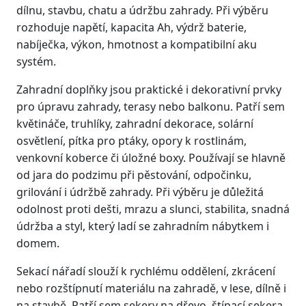
dílnu, stavbu, chatu a údržbu zahrady. Při výběru
rozhoduje napětí, kapacita Ah, výdrž baterie,
nabíječka, výkon, hmotnost a kompatibilní aku
systém.
Zahradní doplňky jsou praktické i dekorativní prvky
pro úpravu zahrady, terasy nebo balkonu. Patří sem
květináče, truhlíky, zahradní dekorace, solární
osvětlení, pítka pro ptáky, opory k rostlinám,
venkovní koberce či úložné boxy. Používají se hlavně
od jara do podzimu při pěstování, odpočinku,
grilování i údržbě zahrady. Při výběru je důležitá
odolnost proti dešti, mrazu a slunci, stabilita, snadná
údržba a styl, který ladí se zahradním nábytkem i
domem.
Sekací nářadí slouží k rychlému oddělení, zkrácení
nebo rozštípnutí materiálu na zahradě, v lese, dílně i
na stavbě. Patří sem sekery na dřevo, štípací sekera,