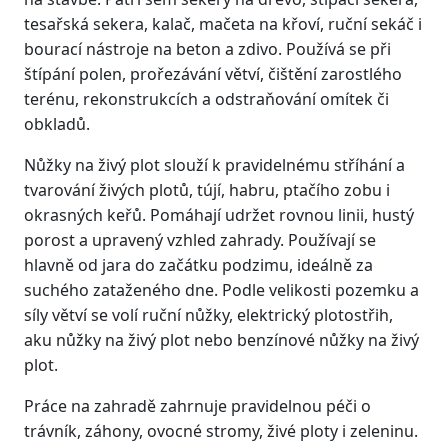
tesařská sekera, kalač, mačeta na křoví, ruční sekáč i
bourací nástroje na beton a zdivo. Používá se při
štípání polen, prořezávání větví, čištění zarostlého
terénu, rekonstrukcích a odstraňování omítek či
obkladů.
Nůžky na živý plot slouží k pravidelnému stříhání a
tvarování živých plotů, tújí, habru, ptačího zobu i
okrasných keřů. Pomáhají udržet rovnou linii, hustý
porost a upravený vzhled zahrady. Používají se
hlavně od jara do začátku podzimu, ideálně za
suchého zataženého dne. Podle velikosti pozemku a
síly větví se volí ruční nůžky, elektrický plotostřih,
aku nůžky na živý plot nebo benzínové nůžky na živý
plot.
Práce na zahradě zahrnuje pravidelnou péči o
trávník, záhony, ovocné stromy, živé ploty i zeleninu.