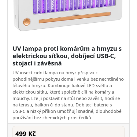
UV lampa proti komárům a hmyzu s
elektrickou síťkou, dobíjecí USB-C,
stojací i závěsná
UV insekticidní lampa na hmyz přispívá k
pohodlnějšímu pobytu doma i venku bez nechtěného
létavého hmyzu. Kombinuje fialové LED světlo a
elektrickou síťku, které společně cílí na komáry a
mouchy. Lze ji postavit na stůl nebo zavěsit, hodí se
na terasu, balkon či do stanu. Dobíjecí baterie s
USB‑C a nízký příkon umožňují snadné, dlouhodobé
používání bez chemických prostředků.
499 Kč