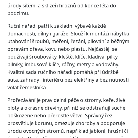
úrody sítěmi a sklizeň hroznů od konce léta do
podzimu.
Ruční nářadí patří k základní výbavě každé
domácnosti, dílny i garáže. Slouží k montáži nábytku,
utahování šroubů, měření, řezání, pilování a běžným
opravám dřeva, kovu nebo plastu. Nejčastěji se
používají šroubováky, kleště, klíče, kladiva, pilky,
pilníky, imbusové klíče, ráčny, metry a vodováhy.
Kvalitní sada ručního nářadí pomáhá při údržbě
auta, zahrady i interiéru bez elektřiny a bez nutnosti
volat řemeslníka.
Prořezávání je pravidelná péče o stromy, keře, živé
ploty a okrasné dřeviny, při níž se odstraňují suché,
poškozené nebo přerostlé větve. Správný řez
prosvětluje korunu, omezuje choroby a podporuje
úrodu ovocných stromů, například jabloní, hrušní či