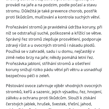
provádí na jaře a na podzim, podle počasí a stavu
stromu. Důležitá je také prevence chorob, postřik
proti škůdcům, mulčování a kontrola suchých větví.
Prořezávání stromů je pravidelná údržba koruny, při
níž se odstraňují suché, poškozené a křížící se větve.
Správný řez stromů zlepšuje prosvětlení, podporuje
zdravý růst a u ovocných stromů i násadu plodů.
Používá se v zahradě, sadu i u domu, nejčastěji v
zimě nebo brzy na jaře; někdy pomáhá letní řez.
Prořezávka jabloní, stříhání stromů a ošetření
koruny snižují riziko pádu větví při větru a usnadňují
bezpečnou péči o zeleň.
Pěstování ovoce zahrnuje výběr vhodných ovocných
stromků, keřů a sazenic, jejich výsadbu, řez, hnojení,
zálivku a ochranu proti škůdcům. Slouží k získání
čerstvých jablek, hrušek, švestek, třešní, jahod,