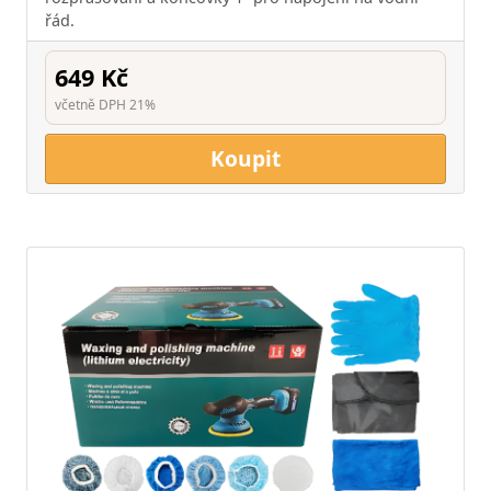
řád.
649 Kč
včetně DPH 21%
Koupit