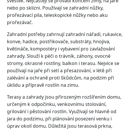
švestek. Nejčastěji se provádí koncem zimy, na jaře
nebo po sklizni. Používají se zahradní nůžky,
prořezávací pila, teleskopické nůžky nebo aku
prořezávač.
Zahradní potřeby zahrnují zahradní nářadí, rukavice,
konve, hadice, postřikovače, substráty, hnojiva,
květináče, kompostéry i vybavení pro zavlažování
zahrady. Slouží k péči o trávník, záhony, ovocné
stromy, okrasné rostliny, balkon i terasu. Nejvíce se
používají na jaře při setí a přesazování, v létě při
zalévání a ochraně proti škůdcům, na podzim při
úklidu a přípravě rostlin na zimu.
Terasy a zahrady jsou přirozeným rozšířením domu,
určeným k odpočinku, venkovnímu stolování,
grilování i pěstování rostlin. Využívají se hlavně od
jara do podzimu, při plánování posezení venku i
úprav okolí domu. Důležitá jsou terasová prkna,