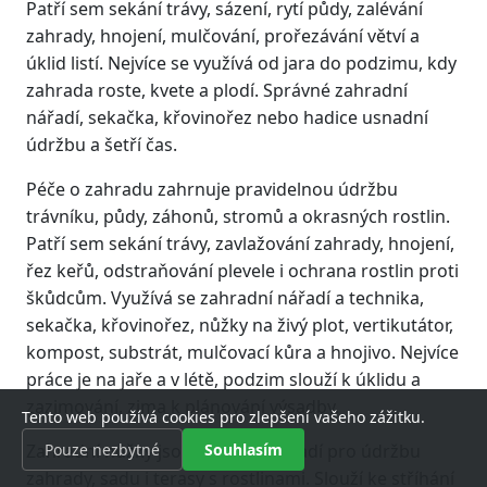
Patří sem sekání trávy, sázení, rytí půdy, zalévání
zahrady, hnojení, mulčování, prořezávání větví a
úklid listí. Nejvíce se využívá od jara do podzimu, kdy
zahrada roste, kvete a plodí. Správné zahradní
nářadí, sekačka, křovinořez nebo hadice usnadní
údržbu a šetří čas.
Péče o zahradu zahrnuje pravidelnou údržbu
trávníku, půdy, záhonů, stromů a okrasných rostlin.
Patří sem sekání trávy, zavlažování zahrady, hnojení,
řez keřů, odstraňování plevele i ochrana rostlin proti
škůdcům. Využívá se zahradní nářadí a technika,
sekačka, křovinořez, nůžky na živý plot, vertikutátor,
kompost, substrát, mulčovací kůra a hnojivo. Nejvíce
práce je na jaře a v létě, podzim slouží k úklidu a
zazimování, zima k plánování výsadby.
Tento web používá cookies pro zlepšení vašeho zážitku.
Zahradní nůžky jsou základní nářadí pro údržbu
Pouze nezbytné
Souhlasím
zahrady, sadu i terasy s rostlinami. Slouží ke stříhání