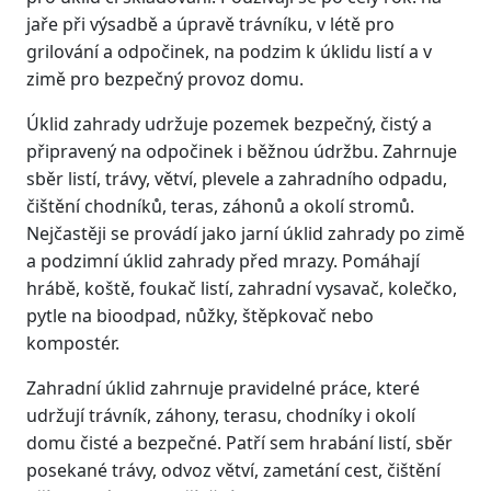
jaře při výsadbě a úpravě trávníku, v létě pro
grilování a odpočinek, na podzim k úklidu listí a v
zimě pro bezpečný provoz domu.
Úklid zahrady udržuje pozemek bezpečný, čistý a
připravený na odpočinek i běžnou údržbu. Zahrnuje
sběr listí, trávy, větví, plevele a zahradního odpadu,
čištění chodníků, teras, záhonů a okolí stromů.
Nejčastěji se provádí jako jarní úklid zahrady po zimě
a podzimní úklid zahrady před mrazy. Pomáhají
hrábě, koště, foukač listí, zahradní vysavač, kolečko,
pytle na bioodpad, nůžky, štěpkovač nebo
kompostér.
Zahradní úklid zahrnuje pravidelné práce, které
udržují trávník, záhony, terasu, chodníky i okolí
domu čisté a bezpečné. Patří sem hrabání listí, sběr
posekané trávy, odvoz větví, zametání cest, čištění