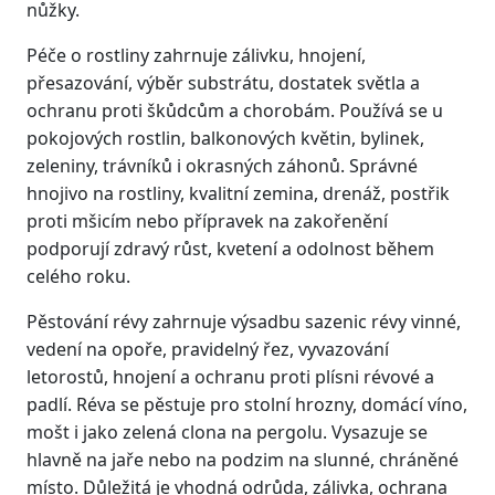
nůžky.
Péče o rostliny zahrnuje zálivku, hnojení,
přesazování, výběr substrátu, dostatek světla a
ochranu proti škůdcům a chorobám. Používá se u
pokojových rostlin, balkonových květin, bylinek,
zeleniny, trávníků i okrasných záhonů. Správné
hnojivo na rostliny, kvalitní zemina, drenáž, postřik
proti mšicím nebo přípravek na zakořenění
podporují zdravý růst, kvetení a odolnost během
celého roku.
Pěstování révy zahrnuje výsadbu sazenic révy vinné,
vedení na opoře, pravidelný řez, vyvazování
letorostů, hnojení a ochranu proti plísni révové a
padlí. Réva se pěstuje pro stolní hrozny, domácí víno,
mošt i jako zelená clona na pergolu. Vysazuje se
hlavně na jaře nebo na podzim na slunné, chráněné
místo. Důležitá je vhodná odrůda, zálivka, ochrana