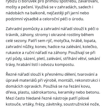
rybízu či borůvek pro přímou spotřebu, zavařování,
mošty a pečení. Využívá se v zahradách, sadech i
nádobách na balkoně, nejčastěji při jarní nebo
podzimní výsadbě a celoroční péči o úrodu.
Zahradní pomůcky a zahradní nářadí slouží k péči o
trávník, záhony, stromy i okrasné rostliny během
celé sezony. Patří sem rýč, motyčka, hrábě, lopata,
zahradní nůžky, konev, hadice na zalévání, kolečko,
rukavice a ruční nářadí na záhony. Používají se při
rytí půdy, sázení, pletí, zalévání, stříhání větví, sekání
trávy, hrabání listí i odvozu kompostu.
Řezné nářadí slouží k přesnému dělení, tvarování a
úpravě materiálů při výrobě, montáži, rekonstrukci i
domácích opravách. Používá se na řezání kovu,
dřeva, plastu, sádrokartonu, keramiky nebo betonu.
Mezi často hledané řezné nástroje patří pilové
kotouče, vrtáky, frézy, závitníky, soustružnické nože,