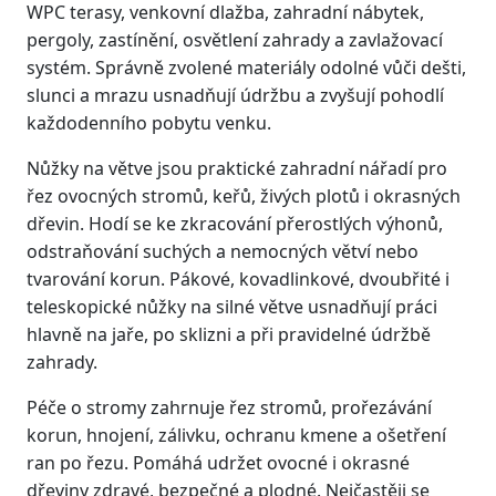
WPC terasy, venkovní dlažba, zahradní nábytek,
pergoly, zastínění, osvětlení zahrady a zavlažovací
systém. Správně zvolené materiály odolné vůči dešti,
slunci a mrazu usnadňují údržbu a zvyšují pohodlí
každodenního pobytu venku.
Nůžky na větve jsou praktické zahradní nářadí pro
řez ovocných stromů, keřů, živých plotů i okrasných
dřevin. Hodí se ke zkracování přerostlých výhonů,
odstraňování suchých a nemocných větví nebo
tvarování korun. Pákové, kovadlinkové, dvoubřité i
teleskopické nůžky na silné větve usnadňují práci
hlavně na jaře, po sklizni a při pravidelné údržbě
zahrady.
Péče o stromy zahrnuje řez stromů, prořezávání
korun, hnojení, zálivku, ochranu kmene a ošetření
ran po řezu. Pomáhá udržet ovocné i okrasné
dřeviny zdravé, bezpečné a plodné. Nejčastěji se