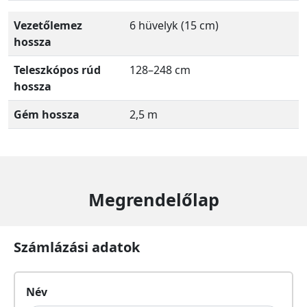
Vezetőlemez
6 hüvelyk (15 cm)
hossza
Teleszkópos rúd
128–248 cm
hossza
Gém hossza
2,5 m
Megrendelőlap
Számlázási adatok
Név