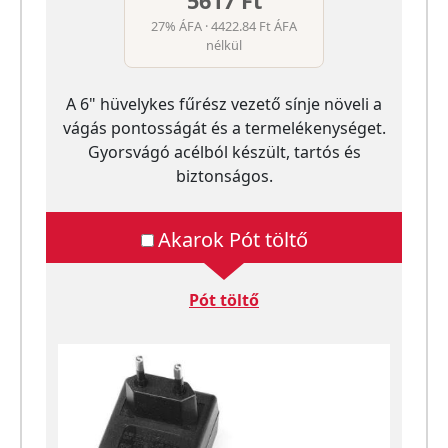
5617 Ft
27% ÁFA · 4422.84 Ft ÁFA
nélkül
A 6" hüvelykes fűrész vezető sínje növeli a
vágás pontosságát és a termelékenységet.
Gyorsvágó acélból készült, tartós és
biztonságos.
Akarok Pót töltő
Pót töltő