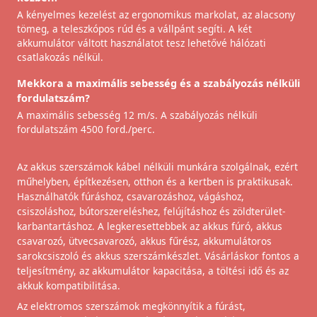
A kényelmes kezelést az ergonomikus markolat, az alacsony
tömeg, a teleszkópos rúd és a vállpánt segíti. A két
akkumulátor váltott használatot tesz lehetővé hálózati
csatlakozás nélkül.
Mekkora a maximális sebesség és a szabályozás nélküli
fordulatszám?
A maximális sebesség 12 m/s. A szabályozás nélküli
fordulatszám 4500 ford./perc.
Az akkus szerszámok kábel nélküli munkára szolgálnak, ezért
műhelyben, építkezésen, otthon és a kertben is praktikusak.
Használhatók fúráshoz, csavarozáshoz, vágáshoz,
csiszoláshoz, bútorszereléshez, felújításhoz és zöldterület-
karbantartáshoz. A legkeresettebbek az akkus fúró, akkus
csavarozó, ütvecsavarozó, akkus fűrész, akkumulátoros
sarokcsiszoló és akkus szerszámkészlet. Vásárláskor fontos a
teljesítmény, az akkumulátor kapacitása, a töltési idő és az
akkuk kompatibilitása.
Az elektromos szerszámok megkönnyítik a fúrást,