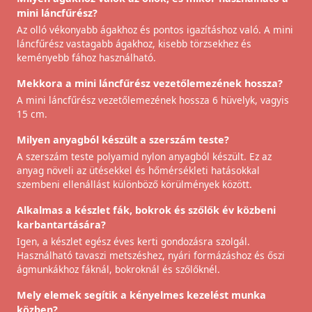
mini láncfűrész?
Az olló vékonyabb ágakhoz és pontos igazításhoz való. A mini
láncfűrész vastagabb ágakhoz, kisebb törzsekhez és
keményebb fához használható.
Mekkora a mini láncfűrész vezetőlemezének hossza?
A mini láncfűrész vezetőlemezének hossza 6 hüvelyk, vagyis
15 cm.
Milyen anyagból készült a szerszám teste?
A szerszám teste polyamid nylon anyagból készült. Ez az
anyag növeli az ütésekkel és hőmérsékleti hatásokkal
szembeni ellenállást különböző körülmények között.
Alkalmas a készlet fák, bokrok és szőlők év közbeni
karbantartására?
Igen, a készlet egész éves kerti gondozásra szolgál.
Használható tavaszi metszéshez, nyári formázáshoz és őszi
ágmunkákhoz fáknál, bokroknál és szőlőknél.
Mely elemek segítik a kényelmes kezelést munka
közben?