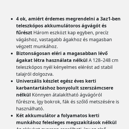
4 ok, amiért érdemes megrendelni a 3az1-ben
teleszkópos akkumulátoros ágvágót és
fűrészt
Három eszközt kap egyben, precíz
vágáshoz, vastagabb ágakhoz és magasban
végzett munkához.
Biztonságosan eléri a magasabban lévő
ágakat létra használata nélkül
A 128–248 cm
teleszkópos nyél kényelmes elérést ad stabil
talajról dolgozva.
Univerzális készlet egész éves kerti
karbantartáshoz bonyolult szerszámcsere
nélkül
Könnyen átalakítható ágvágóról
fűrészre, így bokrok, fák és szőlő metszésére is
használható.
Két akkumulátor a folyamatos kerti
munkához felesleges megszakítások nélkül