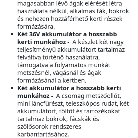
magasabban lévő ágak elérését létra
használata nélkül, alkalmas fák, bokrok
és nehezen hozzáférhető kerti részek
formázására.
Két 36V akkumulátor a hosszabb
kerti munkához -
A készlet két nagy
teljesítményű akkumulátort tartalmaz
felváltva történő használatra,
támogatva a folyamatos munkát
metszésnél, vágásnál és ágak
formázásánál a kertben.
Két akkumulátor a hosszabb kerti
munkához -
A csomag metszőollót,
mini láncfűrészt, teleszkópos rudat, két
akkumulátort, töltőt és tartozékokat
tartalmaz bokrok, fácskák és
szőlősorok rendszeres
karbantartásához.