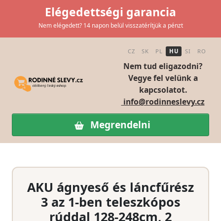
Elégedettségi garancia
Nem elégedett? 14 napon belül visszatérítjük a pénzt
CZ
SK
PL
HU
SI
RO
Nem tud eligazodni?
Vegye fel velünk a
kapcsolatot.
info@rodinneslevy.cz
Megrendelni
AKU ágnyeső és láncfűrész
3 az 1-ben teleszkópos
rúddal 128-248cm, 2