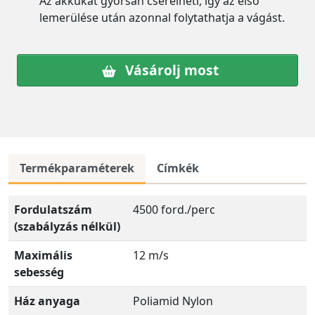
Az akkukat gyorsan cserélheti, így az első
lemerülése után azonnal folytathatja a vágást.
Vásárolj most
Termékparaméterek
Címkék
Fordulatszám
4500 ford./perc
(szabályzás nélkül)
Maximális
12 m/s
sebesség
Ház anyaga
Poliamid Nylon