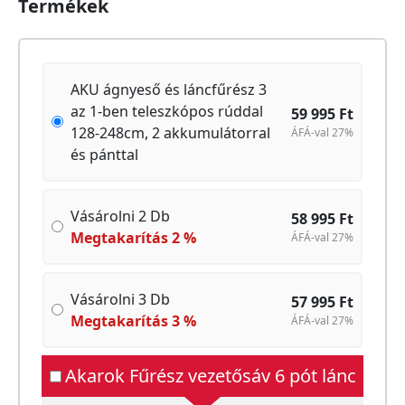
Termékek
AKU ágnyeső és láncfűrész 3
az 1-ben teleszkópos rúddal
59 995
Ft
128-248cm, 2 akkumulátorral
ÁFÁ-val 27%
és pánttal
Vásárolni 2 Db
58 995
Ft
Megtakarítás
2
%
ÁFÁ-val 27%
Vásárolni 3 Db
57 995
Ft
Megtakarítás
3
%
ÁFÁ-val 27%
Akarok Fűrész vezetősáv 6 pót lánc