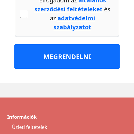
Elfogadom az
általános
szerződési feltételeket
és
az
adatvédelmi
szabályzatot
MEGRENDELNI
Információk
Üzleti feltételek