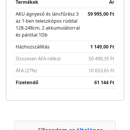
Termékek
Ár
AKU ágnyeső és láncfűrész 3
59 995,00
Ft
az 1-ben teleszkópos rúddal
128-248cm, 2 akkumulátorral
és pánttal
1
Db
Házhozszállítás
1 149,00
Ft
Összesen ÁFA nélkül
50 490,35
Ft
ÁFA (27%)
10 653,65
Ft
Fizetendő
61 144
Ft