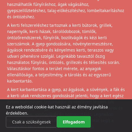
használhatók fűnyíráshoz, ágak vágásához,
gyepszellőztetéshez, talaj-előkészítéshez, lombeltakarításhoz
és öntözéshez.
A kerti felszereléshez tartoznak a kerti bútorok, grillek,
napernyők, kerti házak, tárolódobozok, tömlők,
öntözőrendszerek, fűnyírók, bozótvágók és kézi kerti
szerszámok. A gyep gondozására, növénytermesztésre,
ágyások rendezésére és kényelmes kerti, teraszos vagy
udvari pihenésre szolgál. Leginkább tavasztól őszig
használatos fűnyírás, öntözés, grillezés és téliesítés során.
Választáskor fontos a terület mérete, az anyagok
ellenállósága, a teljesítmény, a tárolás és az egyszerű
karbantartás.
A kert karbantartása a gyep, az ágyások, a sövények, a fák és
a kerti utak rendszeres gondozását jelenti, hogy a kert egész
évben egészséges, biztonságos és rendezett legyen. Ide
Ez a weboldal cookie-kat használ az élmény javítása
tartozik a fűnyírás, gyomlálás, öntözés, trágyázás, bokrok és
érdekében.
fák metszése, lombgyűjtés és komposztálás. Leginkább
tavasszal, nyáron és ősszel fontos, amikor sokat segít a
Csak a szükségesek
Elfogadom
megfelelő kerti szerszám, fűnyíró, bozótvágó,