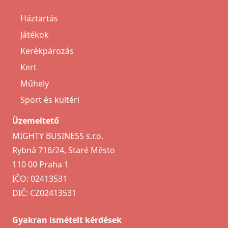
Háztartás
Játékok
Kerékpározás
Kert
Műhely
Sport és kültéri
Üzemeltető
MIGHTY BUSINESS s.r.o.
Rybná 716/24, Staré Město
110 00 Praha 1
IČO: 02413531
DIČ: CZ02413531
Gyakran ismételt kérdések