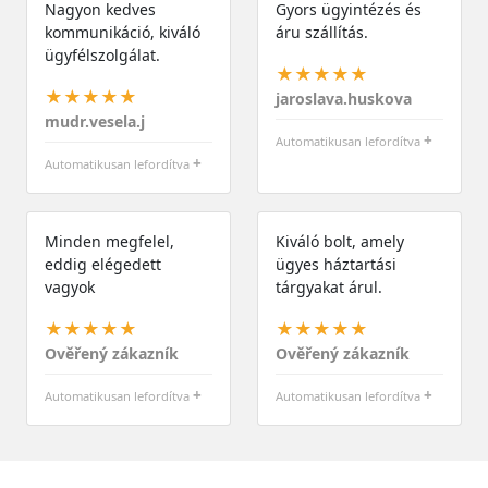
Nagyon kedves
Gyors ügyintézés és
kommunikáció, kiváló
áru szállítás.
ügyfélszolgálat.
★★★★★
★★★★★
jaroslava.huskova
mudr.vesela.j
+
Automatikusan lefordítva
+
Automatikusan lefordítva
Minden megfelel,
Kiváló bolt, amely
eddig elégedett
ügyes háztartási
vagyok
tárgyakat árul.
★★★★★
★★★★★
Ověřený zákazník
Ověřený zákazník
+
+
Automatikusan lefordítva
Automatikusan lefordítva