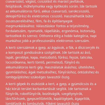
csavarozást, vágást, csiszolást és marást javítások,
felújítások, műhelymunka vagy építkezés során. Ide tartozik
az akkumulátoros fúró, akkus csavarozó, sarokcsiszoló,
dekopírfűrész és elektromos csiszoló. Használhatók bútor
összeszereléséhez, fém, fa és építőanyagok
megmunkálásához. Választáskor fontos a teljesítmény,
fordulatszám, nyomaték, tápellátás, ergonómia, biztonság,
tartozékok és szerviz. Otthonra elég a hobbi kategória, napi
munkához jobb a professzionális elektromos szerszám.
A kerti szerszámok a gyep, az ágyások, a fák, a díszcserjék és
a komposzt gondozására szolgálnak. Ide tartozik az ásó,
lapát, gereblye, kapa, metszőolló, fűrész, fejsze, talicska,
locsolókanna, kerti tömlő, permetező, fűnyíró és
akkumulátoros kerti gép. Használatuk ásáshoz, ültetéshez,
gyomláláshoz, ágak metszéséhez, fűnyíráshoz, öntözéshez és
lombgyűjtéshez szükséges tavasztól őszig.
A kerti gépek és eszközök a kert, a gyep, a gyümölcsös és a
ház körüli terület karbantartását segítik. Ide tartoznak a
fűnyírók, robotfűnyírók, bozótvágók, szegélynyírók,
láncfűrészek, gyepszellőztetők, kapálógépek, ágaprítók,
lombfúvók és lombszívók. Főként tavasztól őszig