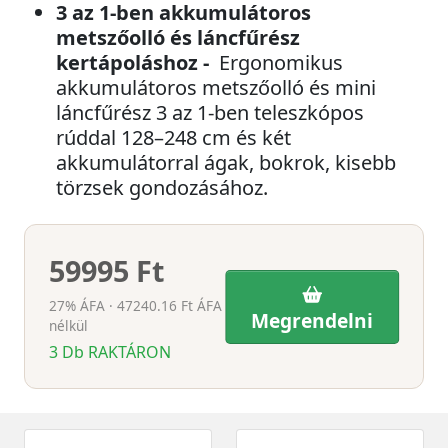
3 az 1-ben akkumulátoros
metszőolló és láncfűrész
kertápoláshoz -
Ergonomikus
akkumulátoros metszőolló és mini
láncfűrész 3 az 1-ben teleszkópos
rúddal 128–248 cm és két
akkumulátorral ágak, bokrok, kisebb
törzsek gondozásához.
59995 Ft
27% ÁFA · 47240.16 Ft ÁFA
Megrendelni
nélkül
3
Db
RAKTÁRON