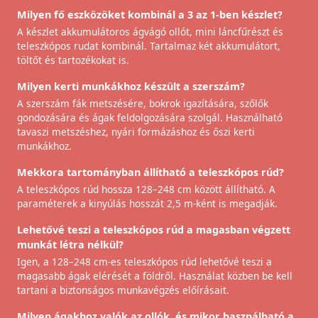
Milyen fő eszközöket kombinál a 3 az 1-ben készlet?
A készlet akkumulátoros ágvágó ollót, mini láncfűrészt és
teleszkópos rudat kombinál. Tartalmaz két akkumulátort,
töltőt és tartozékokat is.
Milyen kerti munkákhoz készült a szerszám?
A szerszám fák metszésére, bokrok igazítására, szőlők
gondozására és ágak feldolgozására szolgál. Használható
tavaszi metszéshez, nyári formázáshoz és őszi kerti
munkákhoz.
Mekkora tartományban állítható a teleszkópos rúd?
A teleszkópos rúd hossza 128–248 cm között állítható. A
paraméterek a kinyúlás hosszát 2,5 m-ként is megadják.
Lehetővé teszi a teleszkópos rúd a magasban végzett
munkát létra nélkül?
Igen, a 128–248 cm-es teleszkópos rúd lehetővé teszi a
magasabb ágak elérését a földről. Használat közben be kell
tartani a biztonságos munkavégzés előírásait.
Milyen ágakhoz valók az ollók, és mikor használható a