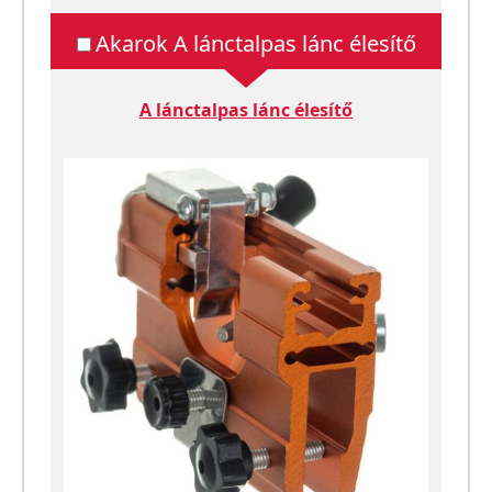
Akarok A lánctalpas lánc élesítő
A lánctalpas lánc élesítő