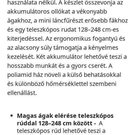
használata nélkül. A készlet összevonja az
akkumulátoros ollókat a vékonyabb
ágakhoz, a mini láncfűrészt erősebb fákhoz
és egy teleszkópos rudat 128–248 cm-es
kiterjedéssel. Az ergonomikus fogantyú és
az alacsony súly támogatja a kényelmes
kezelését. Két akkumulátor lehetővé teszi a
hosszabb munkát és a gyors cserét. A
poliamid ház növeli a külső behatásokkal
és különböző hőmérséklettel szembeni
ellenállást.
Magas ágak elérése teleszkópos
rúddal 128–248 cm között -
A
teleszkópos rúd lehetővé teszi a