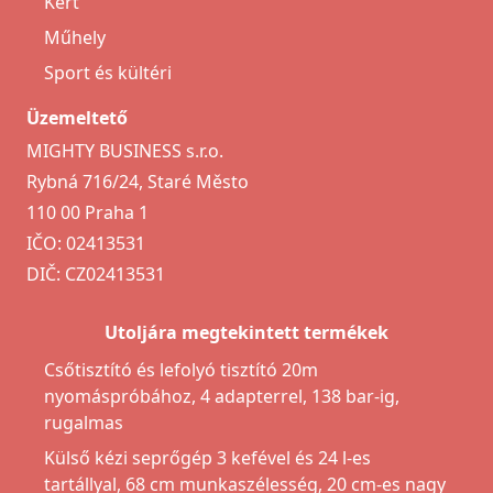
Kert
Műhely
Sport és kültéri
Üzemeltető
MIGHTY BUSINESS s.r.o.
Rybná 716/24, Staré Město
110 00 Praha 1
IČO: 02413531
DIČ: CZ02413531
Utoljára megtekintett termékek
Csőtisztító és lefolyó tisztító 20m
nyomáspróbához, 4 adapterrel, 138 bar-ig,
rugalmas
Külső kézi seprőgép 3 kefével és 24 l-es
tartállyal, 68 cm munkaszélesség, 20 cm-es nagy