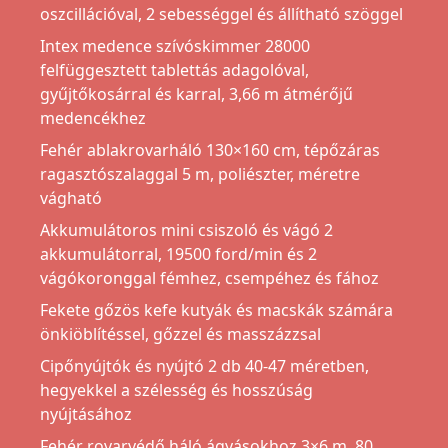
oszcillációval, 2 sebességgel és állítható szöggel
Intex medence szívóskimmer 28000
felfüggesztett tablettás adagolóval,
gyűjtőkosárral és karral, 3,66 m átmérőjű
medencékhez
Fehér ablakrovarháló 130×160 cm, tépőzáras
ragasztószalaggal 5 m, poliészter, méretre
vágható
Akkumulátoros mini csiszoló és vágó 2
akkumulátorral, 19500 ford/min és 2
vágókoronggal fémhez, csempéhez és fához
Fekete gőzös kefe kutyák és macskák számára
önkiöblítéssel, gőzzel és masszázzsal
Cipőnyújtók és nyújtó 2 db 40-47 méretben,
hegyekkel a szélesség és hosszúság
nyújtásához
Fehér rovarvédő háló ágyásokhoz 3×6 m, 80