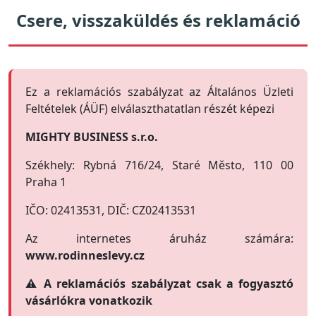
Csere, visszaküldés és reklamáció
Ez a reklamációs szabályzat az Általános Üzleti
Feltételek (ÁÜF) elválaszthatatlan részét képezi
MIGHTY BUSINESS s.r.o.
Székhely: Rybná 716/24, Staré Město, 110 00
Praha 1
IČO: 02413531, DIČ: CZ02413531
Az internetes áruház számára:
www.rodinneslevy.cz
⚠️ A reklamációs szabályzat csak a fogyasztó
vásárlókra vonatkozik