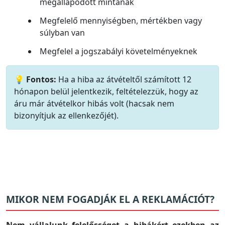
megállapodott mintának
Megfelelő mennyiségben, mértékben vagy
súlyban van
Megfelel a jogszabályi követelményeknek
💡 Fontos:
Ha a hiba az átvételtől számított 12
hónapon belül jelentkezik, feltételezzük, hogy az
áru már átvételkor hibás volt (hacsak nem
bizonyítjuk az ellenkezőjét).
MIKOR NEM FOGADJÁK EL A REKLAMÁCIÓT?
Nem vállalunk felelősséget a hibákért ezekben az