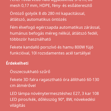
mesh 0,17 mm, HDPE, fény- és esőáteresztő
Öntöző golyók 8 db 280 ml kapacitással,
átlátszó, automatikus öntözés
Fém élvefogó egércsapda automatikus zárással,
humánus befogás méreg nélkül, átlátszó fedél,
többször használható
Fekete kandalló porszívó és hamu 800W fújó
funkcióval, 10l rozsdamentes acél tartállyal
Érdekelheti
Összecsukható szűrő
Fekete 3D falra ragasztható óra állítható 60-130
cm átmérővel
LED lámpa növénytermesztéshez E27, 3 kar 108
LED piros/kék, dőlésszög 90°, 8W, növekedési
világítás