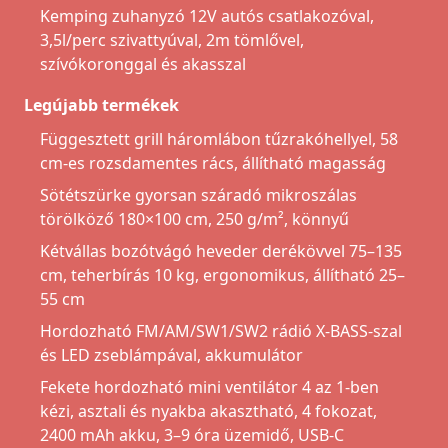
Kemping zuhanyzó 12V autós csatlakozóval,
3,5l/perc szivattyúval, 2m tömlővel,
szívókoronggal és akasszal
Legújabb termékek
Függesztett grill háromlábon tűzrakóhellyel, 58
cm-es rozsdamentes rács, állítható magasság
Sötétszürke gyorsan száradó mikroszálas
törölköző 180×100 cm, 250 g/m², könnyű
Kétvállas bozótvágó heveder derékövvel 75–135
cm, teherbírás 10 kg, ergonomikus, állítható 25–
55 cm
Hordozható FM/AM/SW1/SW2 rádió X-BASS-szal
és LED zseblámpával, akkumulátor
Fekete hordozható mini ventilátor 4 az 1-ben
kézi, asztali és nyakba akasztható, 4 fokozat,
2400 mAh akku, 3–9 óra üzemidő, USB-C