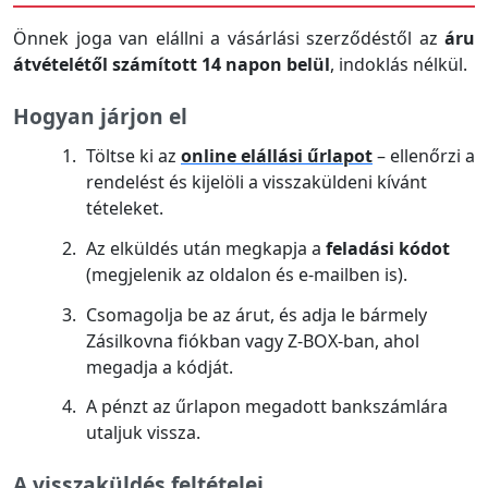
Önnek joga van elállni a vásárlási szerződéstől az
áru
átvételétől számított 14 napon belül
, indoklás nélkül.
Hogyan járjon el
Töltse ki az
online elállási űrlapot
– ellenőrzi a
rendelést és kijelöli a visszaküldeni kívánt
tételeket.
Az elküldés után megkapja a
feladási kódot
(megjelenik az oldalon és e-mailben is).
Csomagolja be az árut, és adja le bármely
Zásilkovna fiókban vagy Z-BOX-ban, ahol
megadja a kódját.
A pénzt az űrlapon megadott bankszámlára
utaljuk vissza.
A visszaküldés feltételei