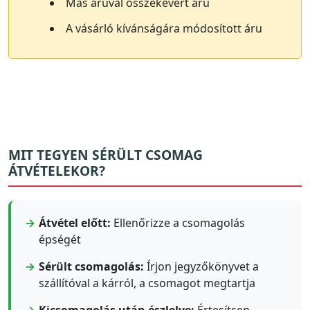
Más áruval összekevert áru
A vásárló kívánságára módosított áru
MIT TEGYEN SÉRÜLT CSOMAG
ÁTVÉTELEKOR?
Átvétel előtt:
Ellenőrizze a csomagolás
épségét
Sérült csomagolás:
Írjon jegyzőkönyvet a
szállítóval a kárról, a csomagot megtartja
Kicsomagolás után észlelve:
Értesítsen