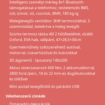
Intelligens személyi mérleg 8v1 Bluetooth-
támogatással a telefonhoz, testelemzés BMI,
zsír, izmok, víz, csontok, BMR, 180 kg-ig
Meleglevegős ventilátor 3kW termosztáttal, 3
üzemmóddal, beleértve a hideg levegőt
Szürke termosz táska 40l 2 hűtőbetéttel, vízálló
Oxford, EVA hab, vállpánt, 47×28,5×30cm
Gyermekműhely szétszerelhető autóval,
motorral, csavarhúzóval és kulcsokkal
3D ágynemű - Spoutaný 140x200
Akkus ütvecsavarozó 600 Nm, 2 akkumulátorral,
2800 ford./perc, 18 és 22 mm-es dugókulcsokkal
és töltővel
Mini asztali levegőhűtő és párásító USB
Véletlenszerű címkék
Öntapadós dekorációk