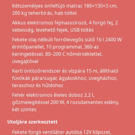
Kétszemélyes önfelfújó matrac 186×130×3 cm,
200 kg teherbírás, hab töltet
Akkus elektromos fejmasszírozó, 4 forgó fej, 2
sebesség, levehető fejek, USB töltés
Fekete olaj nélküli forrólevegős sütő 16 l 2400 W
érintőpanellel, 10 programmal, 360-as
keringetéssel, 80–200 C hőmérséklettel,
üvegajtóval
Kerti öntözőrendszer és vízpára 15 m, állítható
fúvókák pára/sugár, ágyásokhoz, üvegházhoz,
teraszhoz és hűtéshez
Fehér elektromos ételes doboz 2,2 l,
gőzmelegítéssel 200 W, 4 rozsdamentes edény,
két szintes
Utoljára szerkesztett
Fekete forgó ventilátor autóba 12V klipszel,