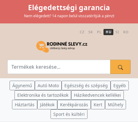
Elégedettségi garancia
Nem elégedett? 14 napon belül visszatérítjük a pénzt
CZ
SK
PL
HU
SI
RO
Ágynemű
Autó Moto
Egészség és szépség
Egyéb
Elektronika és tartozékok
Házikedvencek kellékei
Háztartás
Játékok
Kerékpározás
Kert
Műhely
Sport és kültéri