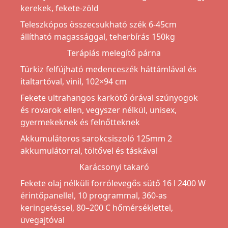
kerekek, fekete-zöld
Teleszkópos összecsukható szék 6-45cm
állítható magassággal, teherbírás 150kg
Terápiás melegítő párna
Türkiz felfújható medenceszék háttámlával és
italtartóval, vinil, 102×94 cm
Fekete ultrahangos karkötő órával szúnyogok
és rovarok ellen, vegyszer nélkül, unisex,
gyermekeknek és felnőtteknek
Akkumulátoros sarokcsiszoló 125mm 2
akkumulátorral, töltővel és táskával
Karácsonyi takaró
Fekete olaj nélküli forrólevegős sütő 16 l 2400 W
érintőpanellel, 10 programmal, 360-as
keringetéssel, 80–200 C hőmérséklettel,
üvegajtóval