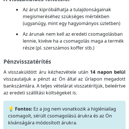
Az árut kipróbálhatja a tulajdonságainak
megismeréséhez szükséges mértékben
(ugyanúgy, mint egy hagyományos üzletben)
Az árunak nem kell az eredeti csomagolásban
lennie, kivéve ha a csomagolás maga a termék
része (pl. szerszámos koffer stb.)
Pénzvisszatérítés
A visszaküldött áru kézhezvétele után
14 napon belül
visszautaljuk a pénzt az Ön által az űrlapon megadott
bankszámlára. A teljes vételárat visszatérítjük, beleértve
az eredeti szállítási költségeket is.
💡 Fontos:
Ez a jog nem vonatkozik a higiéniailag
csomagolt, sérült csomagolású árukra és az Ön
kívánságára módosított árukra.