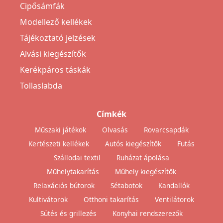
Cipősámfák
Modellező kellékek
Tájékoztató jelzések
Alvási kiegészítők
Kerékpáros táskák
Tollaslabda
Címkék
Műszaki játékok
Olvasás
Rovarcsapdák
Kertészeti kellékek
Autós kiegészítők
Futás
Szállodai textil
Ruházat ápolása
Műhelytakarítás
Műhely kiegészítők
Relaxációs bútorok
Sétabotok
Kandallók
Kultivátorok
Otthoni takarítás
Ventilátorok
Sütés és grillezés
Konyhai rendszerezők