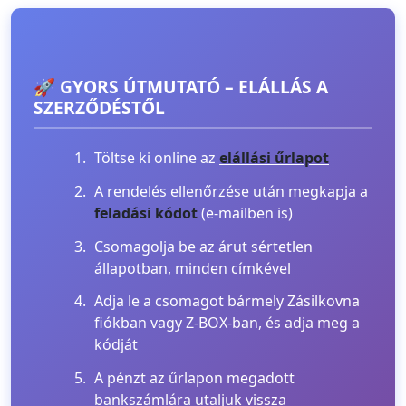
🚀 GYORS ÚTMUTATÓ – ELÁLLÁS A
SZERZŐDÉSTŐL
Töltse ki online az
elállási űrlapot
A rendelés ellenőrzése után megkapja a
feladási kódot
(e-mailben is)
Csomagolja be az árut sértetlen
állapotban, minden címkével
Adja le a csomagot bármely Zásilkovna
fiókban vagy Z-BOX-ban, és adja meg a
kódját
A pénzt az űrlapon megadott
bankszámlára utaljuk vissza