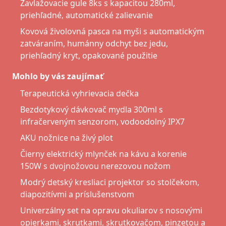
Zavlažovacie gule 8ks s kapacitou 280ml,
priehľadné, automatické zalievanie
Kovová živolovná pasca na myši s automatickým
zatváraním, humánny odchyt bez jedu,
priehľadný kryt, opakované použitie
Mohlo by vás zaujímať
Terapeutická vyhrievacia dečka
Bezdotykový dávkovač mydla 300ml s
infračerveným senzorom, vodoodolný IPX7
AKU nožnice na živý plot
Čierny elektrický mlynček na kávu a korenie
150W s dvojnožovou nerezovou nožom
Modrý detský kresliaci projektor so stolčekom,
diapozitívmi a príslušenstvom
Univerzálny set na opravu okuliarov s nosovými
opierkami, skrutkami, skrutkovačom, pinzetou a