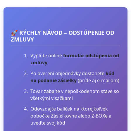
🚀 RÝCHLY NÁVOD – ODSTÚPENIE OD
ZMLUVY
Vyplňte online
formulár odstúpenia od
zmluvy
Po overení objednávky dostanete
kód
na podanie zásielky
(príde aj e-mailom)
Tovar zabaľte v nepoškodenom stave so
všetkými visačkami
Odovzdajte balíček na ktorejkoľvek
pobočke Zásielkovne alebo Z-BOXe a
uveďte svoj kód