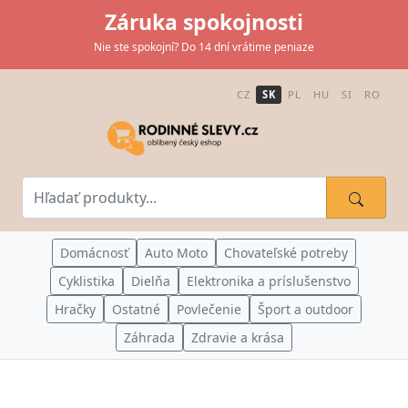
Záruka spokojnosti
Nie ste spokojní? Do 14 dní vrátime peniaze
CZ
SK
PL
HU
SI
RO
Domácnosť
Auto Moto
Chovateľské potreby
Cyklistika
Dielňa
Elektronika a príslušenstvo
Hračky
Ostatné
Povlečenie
Šport a outdoor
Záhrada
Zdravie a krása