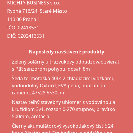
MIGHTY BUSINESS s.r.o.
Rybná 716/24, Staré Město
110 00 Praha 1
IČO: 02413531
DIČ: CZ02413531
Naposledy navštívené produkty
Zelený solárny ultrazvukový odpudzovač zvierat
s PIR senzorom pohybu, dosah 8m
Šedá termotaška 40l s 2 chladiacimi vložkami,
vodoodolný Oxford, EVA pena, popruh na
rameno, 47×28,5×30cm
Nastaviteľný stavebný uhlomer s vodováhou a
kružidlom 3v1, rozsah 0-270 stupňov, pravítko
500mm, aretácia
Čierny akumulátorový vysokotlakový čistič 24