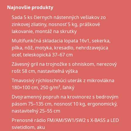
Najnovšie produkty
Sada 5 ks čiernych nástenných vešiakov zo
zinkovej zliatiny, nosnosť 5 kg, práškové
lakovanie, montáž na skrutky
Multifunkčná skladacia lopata 16v1, sekerka,
pílka, nôž, motyka, kresadlo, nehrdzavejúca
oceľ, teleskopická 37–67 cm
Závesný gril na trojnožke s ohniskom, nerezový
rošt 58 cm, nastaviteľná výška
Tmavosivý rýchloschnúci uterák z mikrovlákna
180×100 cm, 250 g/m², ľahký
Dvojramenný popruh na krovinorez s bedrovým
pásom 75–135 cm, nosnosť 10 kg, ergonomický,
nastaviteľný 25–55 cm
Prenosné rádio FM/AM/SW1/SW2 s X-BASS a LED
svietidlom, aku