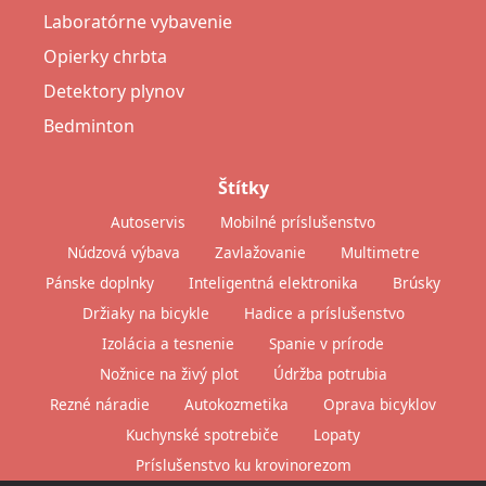
Laboratórne vybavenie
Opierky chrbta
Detektory plynov
Bedminton
Štítky
Autoservis
Mobilné príslušenstvo
Núdzová výbava
Zavlažovanie
Multimetre
Pánske doplnky
Inteligentná elektronika
Brúsky
Držiaky na bicykle
Hadice a príslušenstvo
Izolácia a tesnenie
Spanie v prírode
Nožnice na živý plot
Údržba potrubia
Rezné náradie
Autokozmetika
Oprava bicyklov
Kuchynské spotrebiče
Lopaty
Príslušenstvo ku krovinorezom