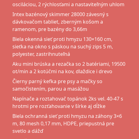
osciláciou, 2 rýchlosťami a nastaviteľným uhlom
Intex bazénový skimmer 28000 závesný s
dávkovačom tabliet, zberným košom a
ramenom, pre bazény do 3,66m
Biela okenná sieť proti hmyzu 130×160 cm,
sieťka na okno s páskou na suchý zips 5 m,
polyester, zastrihnuteľná
Aku mini brúska a rezačka so 2 batériami, 19500
ot/min a 2 kotúčmi na kov, dlaždice i drevo
Čierny parný kefka pre psy a mačky so
samočistením, parou a masážou
Napínače a roztahovač topánok 2ks vel. 40-47 s
hrotmi pre rozťahovanie v šírke aj dĺžke
Biela ochranná sieť proti hmyzu na záhony 3×6
m, 80 mesh 0,17 mm, HDPE, priepustná pre
svetlo a dážď