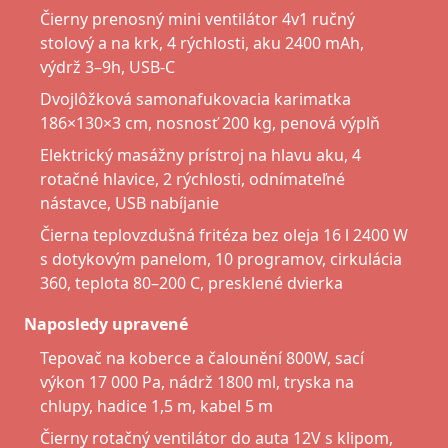
Čierny prenosný mini ventilátor 4v1 ručný
stolový a na krk, 4 rýchlosti, aku 2400 mAh,
výdrž 3–9h, USB-C
Dvojlôžková samonafukovacia karimatka
186×130×3 cm, nosnosť 200 kg, penová výplň
Elektrický masážny prístroj na hlavu aku, 4
rotačné hlavice, 2 rýchlosti, odnímateľné
nástavce, USB nabíjanie
Čierna teplovzdušná fritéza bez oleja 16 l 2400 W
s dotykovým panelom, 10 programov, cirkulácia
360, teplota 80–200 C, presklené dvierka
Naposledy upravené
Tepovač na koberce a čalounění 800W, sací
výkon 17 000 Pa, nádrž 1800 ml, tryska na
chlupy, hadice 1,5 m, kabel 5 m
Čierny rotačný ventilátor do auta 12V s klipom,