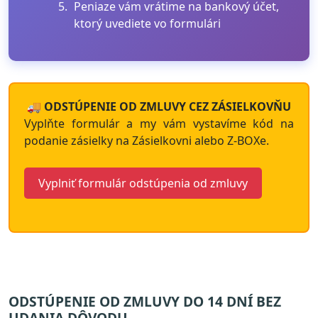
Peniaze vám vrátime na bankový účet,
ktorý uvediete vo formulári
🚚 ODSTÚPENIE OD ZMLUVY CEZ ZÁSIELKOVŇU
Vyplňte formulár a my vám vystavíme kód na
podanie zásielky na Zásielkovni alebo Z-BOXe.
Vyplniť formulár odstúpenia od zmluvy
ODSTÚPENIE OD ZMLUVY DO 14 DNÍ BEZ
UDANIA DÔVODU