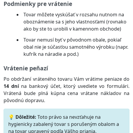
Podmienky pre vrátenie
Tovar môžete vyskúšať v rozsahu nutnom na
oboznámenie sa s jeho vlastnosťami (rovnako
ako by ste to urobili v kamennom obchode)
Tovar nemusí byť v pôvodnom obale, pokiaľ
obal nie je súčasťou samotného výrobku (napr.
kufrík na náradie a pod.)
Vrátenie peňazí
Po obdržaní vráteného tovaru Vám vrátime peniaze do
14 dní
na bankový účet, ktorý uvediete vo formulári.
Vrátená bude plná kúpna cena vrátane nákladov na
pôvodnú dopravu.
💡 Dôležité:
Toto právo sa nevzťahuje na
hygienicky zabalený tovar s porušeným obalom a
na tovar upravený podľa Vášho priania.