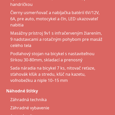
handričkou
Čierny usmerňovač a nabíjačka batérií 6V/12V,
6A, pre auto, motocykel a čln, LED ukazovateľ
nabitia
Masážny prístroj 9v1 s infračerveným žiarením,
9 nadstavcami a rotačným pohybom pre masáž
celého tela
Podlahový stojan na bicykel s nastaviteľnou
šírkou 30-80mm, skladací a prenosný
Sada náradia na bicykel 7 ks, nitovač reťaze,
sťahovák kľúk a stredu, kľúč na kazetu,
voľnobežku a niple 10–15 mm
Náhodné štítky
Záhradná technika
Záhradné vybavenie