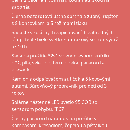
bar s 2 batériami, 5m hadicou a nádržkou na
saponát
Čierna bezdrôtová ústna sprcha a zubný irigátor
s 8 koncovkami a 5 režimami tlaku
Sada 4 ks solárnych zapichovacích záhradných
lámp, teplé biele svetlo, súmrakový senzor, výdrž
až 10 h
Sada na prežitie 32v1 vo vodotesnom kufríku:
nôž, píla, svietidlo, termo deka, paracord a
kresadlo
Kamión s odpaľovačom autíčok a 6 kovovými
autami, 3úrovňový prepravník pre deti od 3
rokov
Solárne nástenné LED svetlo 95 COB so
senzorom pohybu, IP67
Čierny paracord náramok na prežitie s
kompasom, kresadlom, čepeľou a píšťalkou