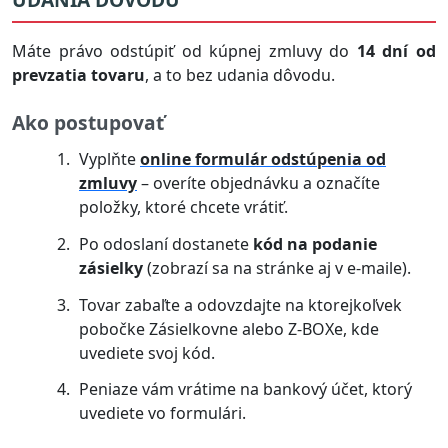
Máte právo odstúpiť od kúpnej zmluvy do
14 dní od
prevzatia tovaru
, a to bez udania dôvodu.
Ako postupovať
Vyplňte
online formulár odstúpenia od
zmluvy
– overíte objednávku a označíte
položky, ktoré chcete vrátiť.
Po odoslaní dostanete
kód na podanie
zásielky
(zobrazí sa na stránke aj v e-maile).
Tovar zabaľte a odovzdajte na ktorejkoľvek
pobočke Zásielkovne alebo Z-BOXe, kde
uvediete svoj kód.
Peniaze vám vrátime na bankový účet, ktorý
uvediete vo formulári.