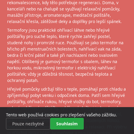
rekonvalescence, kdy tělo potřebuje regeneraci. Doma, v
kanceláři nebo na chalupě se využívají relaxační pomůcky,
masážní přístroje, aromaterapie, meditační polštáře,
relaxační křesla, zátěžové deky a doplňky pro lepší spánek.
Termofory jsou praktické ohřívací láhve nebo hřejivé
polštářky pro suché teplo, které rychle zahřejí postel,
studené nohy i promrzlé ruce. Používají se jako termofor na
břicho při menstruačních bolestech, nahřívací vak na záda,
bedra či krční páteř a také při nachlazení nebo svalovém
napětí. Oblíbený je gumový termofor s obalem, láhev na
horkou vodu, mikrovlnný termofor i elektrický nahřívací
polštářek; vždy je důležitá těsnost, bezpečná teplota a
ochranný potah.
Hřejivé pomůcky udržují tělo v teple, pomáhají proti chladu a
zpříjemňují pobyt venku i odpočinek doma. Patří sem hřejivé
polštářky, ohřívače rukou, hřejivé vložky do bot, termofory,
gelové nahřívací polštářky, vyhřívané dečky i jednorázové
hřejivé sáčky. Používají se v zimě při procházkách, lyžování,
Tento web používá cookies pro zlepšení vašeho zážitku.
práci venku nebo cestování, ale také při studených nohou,
Pouze nezbytné
Souhlasím
bolestech svalů, menstruačních křečích a relaxaci. Při výběru
je důležitá délka hřátí, bezpečnost a regulace teploty.