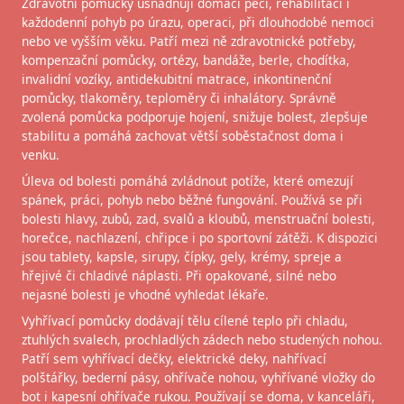
Zdravotní pomůcky usnadňují domácí péči, rehabilitaci i
každodenní pohyb po úrazu, operaci, při dlouhodobé nemoci
nebo ve vyšším věku. Patří mezi ně zdravotnické potřeby,
kompenzační pomůcky, ortézy, bandáže, berle, chodítka,
invalidní vozíky, antidekubitní matrace, inkontinenční
pomůcky, tlakoměry, teploměry či inhalátory. Správně
zvolená pomůcka podporuje hojení, snižuje bolest, zlepšuje
stabilitu a pomáhá zachovat větší soběstačnost doma i
venku.
Úleva od bolesti pomáhá zvládnout potíže, které omezují
spánek, práci, pohyb nebo běžné fungování. Používá se při
bolesti hlavy, zubů, zad, svalů a kloubů, menstruační bolesti,
horečce, nachlazení, chřipce i po sportovní zátěži. K dispozici
jsou tablety, kapsle, sirupy, čípky, gely, krémy, spreje a
hřejivé či chladivé náplasti. Při opakované, silné nebo
nejasné bolesti je vhodné vyhledat lékaře.
Vyhřívací pomůcky dodávají tělu cílené teplo při chladu,
ztuhlých svalech, prochladlých zádech nebo studených nohou.
Patří sem vyhřívací dečky, elektrické deky, nahřívací
polštářky, bederní pásy, ohřívače nohou, vyhřívané vložky do
bot i kapesní ohřívače rukou. Používají se doma, v kanceláři,