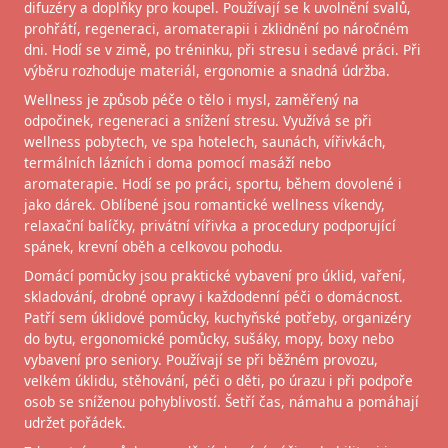
difuzéry a doplňky pro koupel. Používají se k uvolnění svalů,
prohřátí, regeneraci, aromaterapii i zklidnění po náročném
dni. Hodí se v zimě, po tréninku, při stresu i sedavé práci. Při
výběru rozhoduje materiál, ergonomie a snadná údržba.
Wellness je způsob péče o tělo i mysl, zaměřený na
odpočinek, regeneraci a snížení stresu. Využívá se při
wellness pobytech, ve spa hotelech, saunách, vířivkách,
termálních lázních i doma pomocí masáží nebo
aromaterapie. Hodí se po práci, sportu, během dovolené i
jako dárek. Oblíbené jsou romantické wellness víkendy,
relaxační balíčky, privátní vířivka a procedury podporující
spánek, krevní oběh a celkovou pohodu.
Domácí pomůcky jsou praktické vybavení pro úklid, vaření,
skladování, drobné opravy i každodenní péči o domácnost.
Patří sem úklidové pomůcky, kuchyňské potřeby, organizéry
do bytu, ergonomické pomůcky, sušáky, mopy, boxy nebo
vybavení pro seniory. Používají se při běžném provozu,
velkém úklidu, stěhování, péči o děti, po úrazu i při podpoře
osob se sníženou pohyblivostí. Šetří čas, námahu a pomáhají
udržet pořádek.