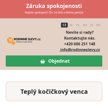
Záruka spokojenosti
Nejste spokojeni? Do 14 dnů vrátíme peníze
CZ
SK
PL
HU
SI
RO
Nevíte si rady?
Kontaktujte nás.
+420 606 251 148
info@rodinneslevy.cz
Objednat
Teplý kočičkový venca