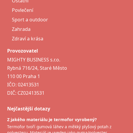
Ostatní
Povlečení
Sport a outdoor
Zahrada
Zdraví a krása
Provozovatel
MIGHTY BUSINESS s.r.o.
Rybná 716/24, Staré Město
110 00 Praha 1
IČO: 02413531
DIČ: CZ02413531
Nejčastější dotazy
Z jakého materiálu je termofor vyrobený?
Termofor tvoří gumová láhev a měkký plyšový potah z
polyesteru. Materiál je uveden jako guma/polyester.