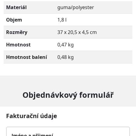
Materiál
guma/polyester
Objem
1,8 l
Rozměry
37 x 20,5 x 4,5 cm
Hmotnost
0,47 kg
Hmotnost balení
0,48 kg
Objednávkový formulář
Fakturační údaje
Jméno a příjmení