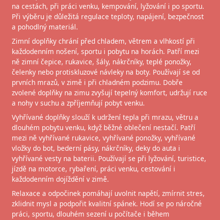
na cestách, při práci venku, kempování, lyžování i po sportu.
Při výběru je důležitá regulace teploty, napájení, bezpečnost
a pohodlný materiál.
Zimní doplňky chrání před chladem, větrem a vlhkostí při
každodenním nošení, sportu i pobytu na horách. Patří mezi
ně zimní čepice, rukavice, šály, nákrčníky, teplé ponožky,
čelenky nebo protiskluzové návleky na boty. Používají se od
prvních mrazů, v zimě i při chladném podzimu. Dobře
zvolené doplňky na zimu zvyšují tepelný komfort, udržují ruce
a nohy v suchu a zpříjemňují pobyt venku.
Vyhřívané doplňky slouží k udržení tepla při mrazu, větru a
dlouhém pobytu venku, když běžné oblečení nestačí. Patří
mezi ně vyhřívané rukavice, vyhřívané ponožky, vyhřívané
vložky do bot, bederní pásy, nákrčníky, deky do auta i
vyhřívané vesty na baterii. Používají se při lyžování, turistice,
jízdě na motorce, rybaření, práci venku, cestování i
každodenním dojíždění v zimě.
Relaxace a odpočinek pomáhají uvolnit napětí, zmírnit stres,
zklidnit mysl a podpořit kvalitní spánek. Hodí se po náročné
práci, sportu, dlouhém sezení u počítače i během