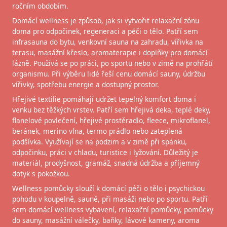
ročním obdobím.
Domácí wellness je způsob, jak si vytvořit relaxační zónu
doma pro odpočinek, regeneraci a péči o tělo. Patří sem
infrasauna do bytu, venkovní sauna na zahradu, vířivka na
terasu, masážní křeslo, aromaterapie i doplňky pro domácí
lázně. Používá se po práci, po sportu nebo v zimě na prohřátí
organismu. Při výběru lidé řeší cenu domácí sauny, údržbu
vířivky, spotřebu energie a dostupný prostor.
Hřejivé textilie pomáhají udržet tepelný komfort doma i
venku bez těžkých vrstev. Patří sem hřejivá deka, teplé deky,
flanelové povlečení, hřejivé prostěradlo, fleece, mikroflanel,
beránek, merino vlna, termo prádlo nebo zateplená
podšívka. Využívají se na podzim a v zimě při spánku,
odpočinku, práci v chladu, turistice i lyžování. Důležitý je
materiál, prodyšnost, gramáž, snadná údržba a příjemný
dotyk s pokožkou.
Wellness pomůcky slouží k domácí péči o tělo i psychickou
pohodu v koupelně, sauně, při masáži nebo po sportu. Patří
sem domácí wellness vybavení, relaxační pomůcky, pomůcky
do sauny, masážní válečky, baňky, lávové kameny, aroma