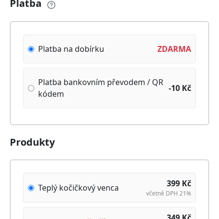
Platba
Platba na dobírku
ZDARMA
Platba bankovním převodem / QR
-10
Kč
kódem
Produkty
399
Kč
Teplý kočičkový venca
včetně DPH 21%
349
Kč