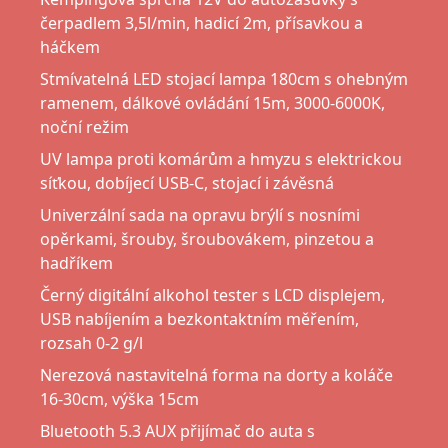
čerpadlem 3,5l/min, hadicí 2m, přísavkou a
háčkem
Stmívatelná LED stojací lampa 180cm s ohebným
ramenem, dálkové ovládání 15m, 3000-6000K,
noční režim
UV lampa proti komárům a hmyzu s elektrickou
síťkou, dobíjecí USB-C, stojací i závěsná
Univerzální sada na opravu brýlí s nosními
opěrkami, šrouby, šroubovákem, pinzetou a
hadříkem
Černý digitální alkohol tester s LCD displejem,
USB nabíjením a bezkontaktním měřením,
rozsah 0-2 g/l
Nerezová nastavitelná forma na dorty a koláče
16-30cm, výška 15cm
Bluetooth 5.3 AUX přijímač do auta s