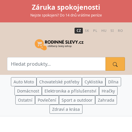
Záruka spokojenosti
Nejste spokojeni? Do 14 dnů vrátíme peníze
CZ
SK
PL
HU
SI
RO
Auto Moto
Chovatelské potřeby
Cyklistika
Dílna
Domácnost
Elektronika a příslušenství
Hračky
Ostatní
Povlečení
Sport a outdoor
Zahrada
Zdraví a krása