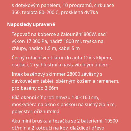
s dotykovým panelem, 10 programů, cirkulace
360, teplota 80–200 C, prosklená dvířka
Naposledy upravené
Tepovač na koberce a čalounění 800W, sací
výkon 17 000 Pa, nádrž 1800 ml, tryska na
chlupy, hadice 1,5 m, kabel 5 m
Černý rotační ventilátor do auta 12V s klipem,
oscilací, 2 rychlostmi a nastavitelným úhlem
Intex bazénový skimmer 28000 závěsný s
dávkovačem tablet, sběrným košem a ramenem,
pro bazény do 3,66m
Bílá okenní síť proti hmyzu 130×160 cm,
moskytiéra na okno s páskou na suchý zip 5 m,
polyester, oříznutelná
Aku mini bruska a řezačka se 2 bateriemi, 19500
ot/min a 2 kotouči na kov, dlaždice i dřevo