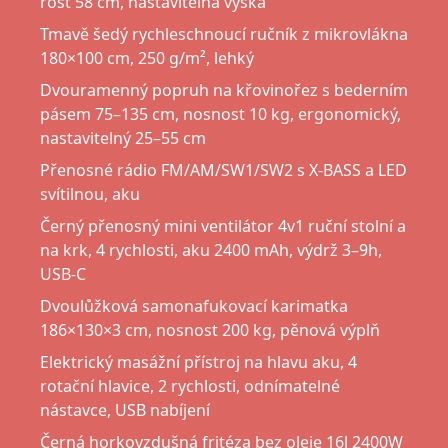
rošt 58 cm, nastavitelná výška
Tmavě šedý rychleschnoucí ručník z mikrovlákna
180×100 cm, 250 g/m², lehký
Dvouramenný popruh na křovinořez s bederním
pásem 75–135 cm, nosnost 10 kg, ergonomický,
nastavitelný 25–55 cm
Přenosné rádio FM/AM/SW1/SW2 s X-BASS a LED
svítilnou, aku
Černý přenosný mini ventilátor 4v1 ruční stolní a
na krk, 4 rychlosti, aku 2400 mAh, výdrž 3–9h,
USB-C
Dvoulůžková samonafukovací karimatka
186×130×3 cm, nosnost 200 kg, pěnová výplň
Elektrický masážní přístroj na hlavu aku, 4
rotační hlavice, 2 rychlosti, odnímatelné
nástavce, USB nabíjení
Černá horkovzdušná fritéza bez oleje 16l 2400W