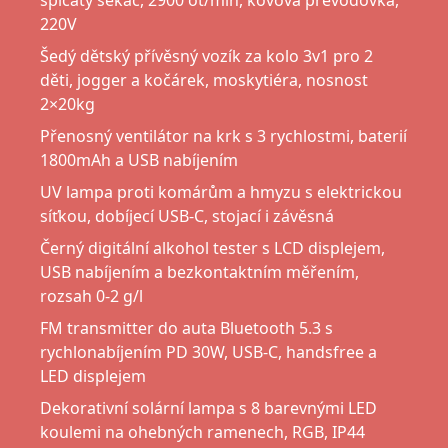
špičatý sekáč, 2900 ot/min, kovová převodovka,
220V
Šedý dětský přívěsný vozík za kolo 3v1 pro 2
děti, jogger a kočárek, moskytiéra, nosnost
2×20kg
Přenosný ventilátor na krk s 3 rychlostmi, baterií
1800mAh a USB nabíjením
UV lampa proti komárům a hmyzu s elektrickou
síťkou, dobíjecí USB-C, stojací i závěsná
Černý digitální alkohol tester s LCD displejem,
USB nabíjením a bezkontaktním měřením,
rozsah 0-2 g/l
FM transmitter do auta Bluetooth 5.3 s
rychlonabíjením PD 30W, USB-C, handsfree a
LED displejem
Dekorativní solární lampa s 8 barevnými LED
koulemi na ohebných ramenech, RGB, IP44