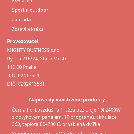
Povlečení
Sport a outdoor
Zahrada
Zdraví a krása
Provozovatel
MIGHTY BUSINESS s.r.o.
Rybná 716/24, Staré Město
110 00 Praha 1
IČO: 02413531
DIČ: CZ02413531
Naposledy navštívené produkty
Černá horkovzdušná fritéza bez oleje 16l 2400W
s dotykovým panelem, 10 programů, cirkulace
360, teplota 80–200 C, prosklená dvířka
Kempingová sprcha 12V do autozásuvky s