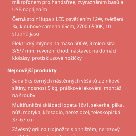
mikrofonem pro handsfree, zvýrazněním basů a
USB napájením
Černá stolní lupa s LED osvětlením 12W, zvětšení
3x, kloubové rameno 65cm, 2700-6500K, 10
stupňů jasu
Elektrický mlýnek na maso 600W, 3 mlecí síta
3/5/7 mm, reverzní chod, nástavec na domácí
klobásy, protiskluzové nožičky
Nejnovější produkty
Sada 5ks černých nástěnných věšáků z zinkové
slitiny, nosnost 5 kg, práškové lakování, montáž
na šrouby
Multifunkční skládací lopata 16v1, sekerka, pilka,
nůž, motyka, křesadlo, nerez ocel, teleskopická
37–67 cm
Závěsný gril na trojnožce s ohništěm, nerezový