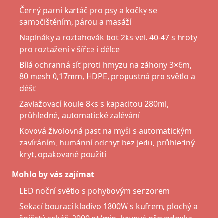
Černý parní kartáč pro psy a kočky se
samočištěním, párou a masáží
Napínáky a roztahovák bot 2ks vel. 40-47 s hroty
pro roztažení v šířce i délce
Bílá ochranná síť proti hmyzu na záhony 3×6m,
80 mesh 0,17mm, HDPE, propustná pro světlo a
déšť
Zavlažovací koule 8ks s kapacitou 280ml,
průhledné, automatické zalévání
Kovová živolovná past na myši s automatickým
zavíráním, humánní odchyt bez jedu, průhledný
kryt, opakované použití
Mohlo by vás zajímat
LED noční světlo s pohybovým senzorem
Sekací bourací kladivo 1800W s kufrem, plochý a