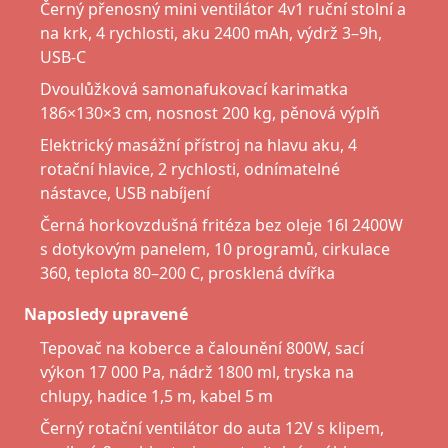
Černý přenosný mini ventilátor 4v1 ruční stolní a
na krk, 4 rychlosti, aku 2400 mAh, výdrž 3–9h,
USB-C
Dvoulůžková samonafukovací karimatka
186×130×3 cm, nosnost 200 kg, pěnová výplň
Elektrický masážní přístroj na hlavu aku, 4
rotační hlavice, 2 rychlosti, odnímatelné
nástavce, USB nabíjení
Černá horkovzdušná fritéza bez oleje 16l 2400W
s dotykovým panelem, 10 programů, cirkulace
360, teplota 80–200 C, prosklená dvířka
Naposledy upravené
Tepovač na koberce a čalounění 800W, sací
výkon 17 000 Pa, nádrž 1800 ml, tryska na
chlupy, hadice 1,5 m, kabel 5 m
Černý rotační ventilátor do auta 12V s klipem,