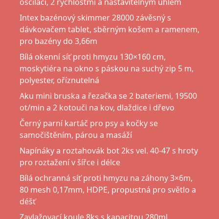
oscilací, 2 rychlostmi a nastavitelným úhlem
Intex bazénový skimmer 28000 závěsný s
dávkovačem tablet, sběrným košem a ramenem,
pro bazény do 3,66m
Bílá okenní síť proti hmyzu 130×160 cm,
moskytiéra na okno s páskou na suchý zip 5 m,
polyester, oříznutelná
Aku mini bruska a řezačka se 2 bateriemi, 19500
ot/min a 2 kotouči na kov, dlaždice i dřevo
Černý parní kartáč pro psy a kočky se
samočištěním, párou a masáží
Napínáky a roztahovák bot 2ks vel. 40-47 s hroty
pro roztažení v šířce i délce
Bílá ochranná síť proti hmyzu na záhony 3×6m,
80 mesh 0,17mm, HDPE, propustná pro světlo a
déšť
Zavlažovací koule 8ks s kapacitou 280ml,