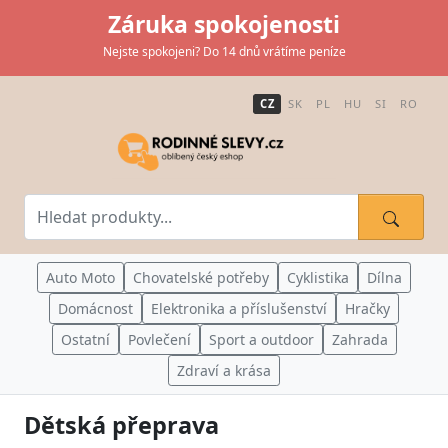
Záruka spokojenosti
Nejste spokojeni? Do 14 dnů vrátíme peníze
CZ
SK
PL
HU
SI
RO
Auto Moto
Chovatelské potřeby
Cyklistika
Dílna
Domácnost
Elektronika a příslušenství
Hračky
Ostatní
Povlečení
Sport a outdoor
Zahrada
Zdraví a krása
Dětská přeprava