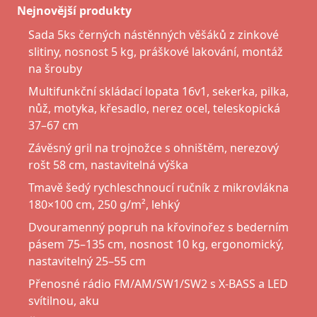
Nejnovější produkty
Sada 5ks černých nástěnných věšáků z zinkové
slitiny, nosnost 5 kg, práškové lakování, montáž
na šrouby
Multifunkční skládací lopata 16v1, sekerka, pilka,
nůž, motyka, křesadlo, nerez ocel, teleskopická
37–67 cm
Závěsný gril na trojnožce s ohništěm, nerezový
rošt 58 cm, nastavitelná výška
Tmavě šedý rychleschnoucí ručník z mikrovlákna
180×100 cm, 250 g/m², lehký
Dvouramenný popruh na křovinořez s bederním
pásem 75–135 cm, nosnost 10 kg, ergonomický,
nastavitelný 25–55 cm
Přenosné rádio FM/AM/SW1/SW2 s X-BASS a LED
svítilnou, aku