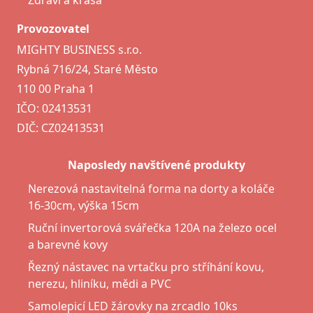
Zdraví a krása
Provozovatel
MIGHTY BUSINESS s.r.o.
Rybná 716/24, Staré Město
110 00 Praha 1
IČO: 02413531
DIČ: CZ02413531
Naposledy navštívené produkty
Nerezová nastavitelná forma na dorty a koláče
16-30cm, výška 15cm
Ruční invertorová svářečka 120A na železo ocel
a barevné kovy
Řezný nástavec na vrtačku pro stříhání kovu,
nerezu, hliníku, mědi a PVC
Samolepicí LED žárovky na zrcadlo 10ks