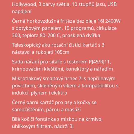
Hollywood, 3 barvy světla, 10 stupňů jasu, USB
napájení
Černá horkovzdušná fritéza bez oleje 16l 2400W
s dotykovým panelem, 10 programů, cirkulace
360, teplota 80–200 C, prosklená dvířka
Teleskopický aku rotační čistící kartáč s 3
nástavci a rukojetí 105cm
Sada nářadí pro síťaře s testerem RJ45/RJ11,
krimpovacími kleštěmi, konektory a nářadím
Mikrotlakový smaltový hrnec 7l s nepřilnavým
povrchem, skleněným víkem a kompatibilitou s
indukcí, plynem i elektro
Černý parní kartáč pro psy a kočky se
samočištěním, párou a masáží
Bílá kočičí fontánka s miskou na krmivo,
uhlíkovým filtrem, nádrží 3l