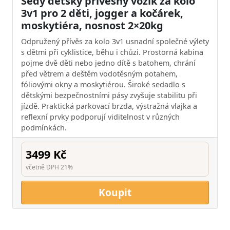
Šedý dětský přívěsný vozík za kolo
3v1 pro 2 děti, jogger a kočárek,
moskytiéra, nosnost 2×20kg
Odpružený přívěs za kolo 3v1 usnadní společné výlety
s dětmi při cyklistice, běhu i chůzi. Prostorná kabina
pojme dvě děti nebo jedno dítě s batohem, chrání
před větrem a deštěm vodotěsným potahem,
fóliovými okny a moskytiérou. Široké sedadlo s
dětskými bezpečnostními pásy zvyšuje stabilitu při
jízdě. Praktická parkovací brzda, výstražná vlajka a
reflexní prvky podporují viditelnost v různých
podmínkách.
3499 Kč
včetně DPH 21%
Koupit