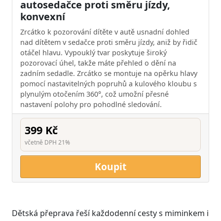
autosedačce proti směru jízdy,
konvexní
Zrcátko k pozorování dítěte v autě usnadní dohled
nad dítětem v sedačce proti směru jízdy, aniž by řidič
otáčel hlavu. Vypouklý tvar poskytuje široký
pozorovací úhel, takže máte přehled o dění na
zadním sedadle. Zrcátko se montuje na opěrku hlavy
pomocí nastavitelných popruhů a kulového kloubu s
plynulým otočením 360°, což umožní přesné
nastavení polohy pro pohodlné sledování.
399 Kč
včetně DPH 21%
Koupit
Dětská přeprava řeší každodenní cesty s miminkem i