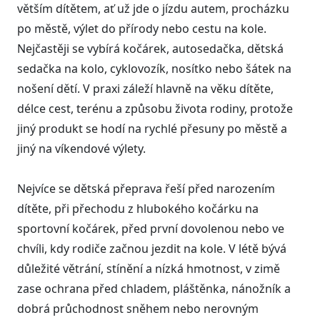
větším dítětem, ať už jde o jízdu autem, procházku
po městě, výlet do přírody nebo cestu na kole.
Nejčastěji se vybírá kočárek, autosedačka, dětská
sedačka na kolo, cyklovozík, nosítko nebo šátek na
nošení dětí. V praxi záleží hlavně na věku dítěte,
délce cest, terénu a způsobu života rodiny, protože
jiný produkt se hodí na rychlé přesuny po městě a
jiný na víkendové výlety.
Nejvíce se dětská přeprava řeší před narozením
dítěte, při přechodu z hlubokého kočárku na
sportovní kočárek, před první dovolenou nebo ve
chvíli, kdy rodiče začnou jezdit na kole. V létě bývá
důležité větrání, stínění a nízká hmotnost, v zimě
zase ochrana před chladem, pláštěnka, nánožník a
dobrá průchodnost sněhem nebo nerovným