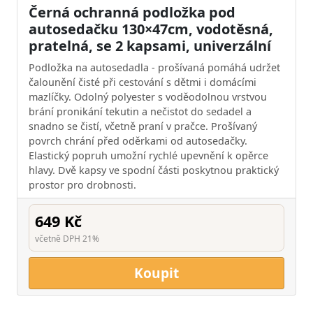
Černá ochranná podložka pod
autosedačku 130×47cm, vodotěsná,
pratelná, se 2 kapsami, univerzální
Podložka na autosedadla - prošívaná pomáhá udržet
čalounění čisté při cestování s dětmi i domácími
mazlíčky. Odolný polyester s voděodolnou vrstvou
brání pronikání tekutin a nečistot do sedadel a
snadno se čistí, včetně praní v pračce. Prošívaný
povrch chrání před oděrkami od autosedačky.
Elastický popruh umožní rychlé upevnění k opěrce
hlavy. Dvě kapsy ve spodní části poskytnou praktický
prostor pro drobnosti.
649 Kč
včetně DPH 21%
Koupit