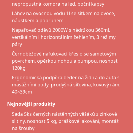
nepropustná komora na led, boční kapsy
Láhev na ovocnou vodu 1l se sítkem na ovoce,
náustkem a popruhem
Napařovač oděvů 2000W s nádržkou 360ml,
vertikálním i horizontálním žehlením, 3 režimy
páry
Černobéžové nafukovací křeslo se sametovým
povrchem, opěrkou nohou a pumpou, nosnost
120kg
Ergonomická podpěra beder na židli a do auta s
masážními body, prodyšná síťovina, kovový rám,
40×39cm
Nejnovější produkty
Sada 5ks černých nástěnných věšáků z zinkové
slitiny, nosnost 5 kg, práškové lakování, montáž
na šrouby