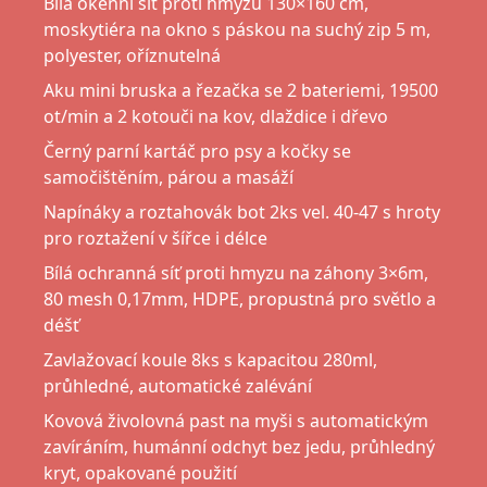
Bílá okenní síť proti hmyzu 130×160 cm,
moskytiéra na okno s páskou na suchý zip 5 m,
polyester, oříznutelná
Aku mini bruska a řezačka se 2 bateriemi, 19500
ot/min a 2 kotouči na kov, dlaždice i dřevo
Černý parní kartáč pro psy a kočky se
samočištěním, párou a masáží
Napínáky a roztahovák bot 2ks vel. 40-47 s hroty
pro roztažení v šířce i délce
Bílá ochranná síť proti hmyzu na záhony 3×6m,
80 mesh 0,17mm, HDPE, propustná pro světlo a
déšť
Zavlažovací koule 8ks s kapacitou 280ml,
průhledné, automatické zalévání
Kovová živolovná past na myši s automatickým
zavíráním, humánní odchyt bez jedu, průhledný
kryt, opakované použití