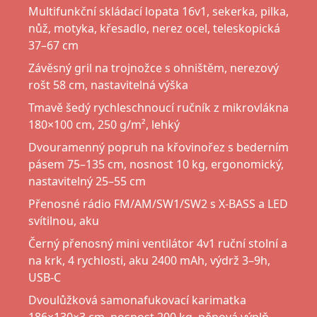
Multifunkční skládací lopata 16v1, sekerka, pilka,
nůž, motyka, křesadlo, nerez ocel, teleskopická
37–67 cm
Závěsný gril na trojnožce s ohništěm, nerezový
rošt 58 cm, nastavitelná výška
Tmavě šedý rychleschnoucí ručník z mikrovlákna
180×100 cm, 250 g/m², lehký
Dvouramenný popruh na křovinořez s bederním
pásem 75–135 cm, nosnost 10 kg, ergonomický,
nastavitelný 25–55 cm
Přenosné rádio FM/AM/SW1/SW2 s X-BASS a LED
svítilnou, aku
Černý přenosný mini ventilátor 4v1 ruční stolní a
na krk, 4 rychlosti, aku 2400 mAh, výdrž 3–9h,
USB-C
Dvoulůžková samonafukovací karimatka