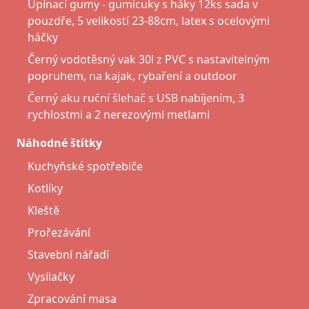
Upínací gumy - gumicuky s háky 12ks sada v
pouzdře, 5 velikostí 23-88cm, latex s ocelovými
háčky
Černý vodotěsný vak 30l z PVC s nastavitelným
popruhem, na kajak, rybaření a outdoor
Černý aku ruční šlehač s USB nabíjením, 3
rychlostmi a 2 nerezovými metlami
Náhodné štítky
Kuchyňské spotřebiče
Kotlíky
Kleště
Prořezávání
Stavební nářadí
Vysílačky
Zpracování masa