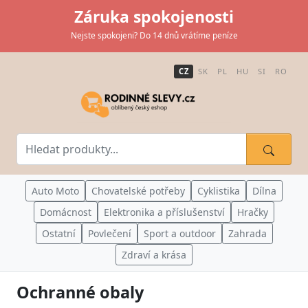
Záruka spokojenosti
Nejste spokojeni? Do 14 dnů vrátíme peníze
CZ
SK
PL
HU
SI
RO
Auto Moto
Chovatelské potřeby
Cyklistika
Dílna
Domácnost
Elektronika a příslušenství
Hračky
Ostatní
Povlečení
Sport a outdoor
Zahrada
Zdraví a krása
Ochranné obaly