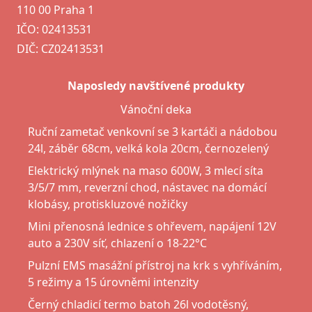
110 00 Praha 1
IČO: 02413531
DIČ: CZ02413531
Naposledy navštívené produkty
Vánoční deka
Ruční zametač venkovní se 3 kartáči a nádobou
24l, záběr 68cm, velká kola 20cm, černozelený
Elektrický mlýnek na maso 600W, 3 mlecí síta
3/5/7 mm, reverzní chod, nástavec na domácí
klobásy, protiskluzové nožičky
Mini přenosná lednice s ohřevem, napájení 12V
auto a 230V síť, chlazení o 18-22°C
Pulzní EMS masážní přístroj na krk s vyhříváním,
5 režimy a 15 úrovněmi intenzity
Černý chladicí termo batoh 26l vodotěsný,