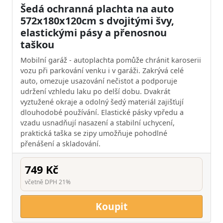
Šedá ochranná plachta na auto
572x180x120cm s dvojitými švy,
elastickými pásy a přenosnou
taškou
Mobilní garáž - autoplachta pomůže chránit karoserii
vozu při parkování venku i v garáži. Zakrývá celé
auto, omezuje usazování nečistot a podporuje
udržení vzhledu laku po delší dobu. Dvakrát
vyztužené okraje a odolný šedý materiál zajišťují
dlouhodobé používání. Elastické pásky vpředu a
vzadu usnadňují nasazení a stabilní uchycení,
praktická taška se zipy umožňuje pohodlné
přenášení a skladování.
749 Kč
včetně DPH 21%
Koupit