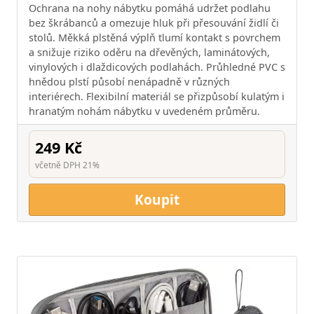
Ochrana na nohy nábytku pomáhá udržet podlahu
bez škrábanců a omezuje hluk při přesouvání židlí či
stolů. Měkká plstěná výplň tlumí kontakt s povrchem
a snižuje riziko oděru na dřevěných, laminátových,
vinylových i dlaždicových podlahách. Průhledné PVC s
hnědou plstí působí nenápadně v různých
interiérech. Flexibilní materiál se přizpůsobí kulatým i
hranatým nohám nábytku v uvedeném průměru.
249 Kč
včetně DPH 21%
Koupit