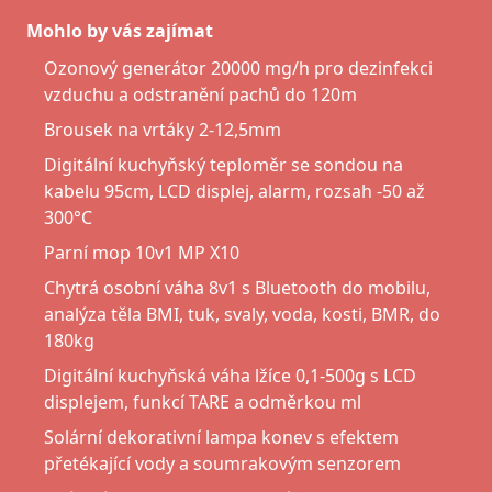
Mohlo by vás zajímat
Ozonový generátor 20000 mg/h pro dezinfekci
vzduchu a odstranění pachů do 120m
Brousek na vrtáky 2-12,5mm
Digitální kuchyňský teploměr se sondou na
kabelu 95cm, LCD displej, alarm, rozsah -50 až
300°C
Parní mop 10v1 MP X10
Chytrá osobní váha 8v1 s Bluetooth do mobilu,
analýza těla BMI, tuk, svaly, voda, kosti, BMR, do
180kg
Digitální kuchyňská váha lžíce 0,1-500g s LCD
displejem, funkcí TARE a odměrkou ml
Solární dekorativní lampa konev s efektem
přetékající vody a soumrakovým senzorem