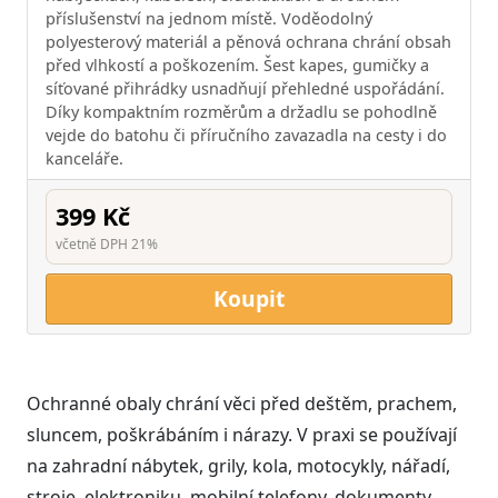
příslušenství na jednom místě. Voděodolný
polyesterový materiál a pěnová ochrana chrání obsah
před vlhkostí a poškozením. Šest kapes, gumičky a
síťované přihrádky usnadňují přehledné uspořádání.
Díky kompaktním rozměrům a držadlu se pohodlně
vejde do batohu či příručního zavazadla na cesty i do
kanceláře.
399 Kč
včetně DPH 21%
Koupit
Ochranné obaly chrání věci před deštěm, prachem,
sluncem, poškrábáním i nárazy. V praxi se používají
na zahradní nábytek, grily, kola, motocykly, nářadí,
stroje, elektroniku, mobilní telefony, dokumenty