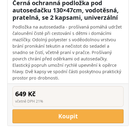
Černá ochranná podložka pod
autosedačku 130×47cm, vodotěsná,
pratelná, se 2 kapsami, univerzální
Podložka na autosedadla - prošívaná pomáhá udržet
čalounění čisté při cestování s dětmi i domácími
mazlíčky. Odolný polyester s voděodolnou vrstvou
brání pronikání tekutin a nečistot do sedadel a
snadno se čistí, včetně praní v pračce. Prošívaný
povrch chrání před oděrkami od autosedačky.
Elastický popruh umožní rychlé upevnění k opěrce
hlavy. Dvě kapsy ve spodní části poskytnou praktický
prostor pro drobnosti.
649 Kč
včetně DPH 21%
Koupit