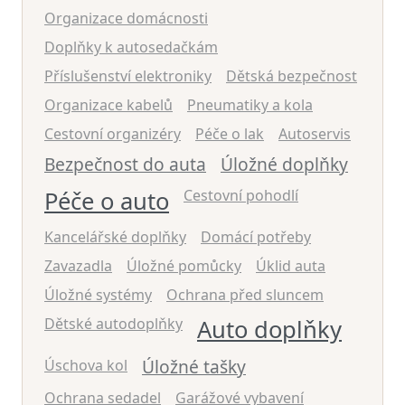
Organizace domácnosti
Doplňky k autosedačkám
Příslušenství elektroniky
Dětská bezpečnost
Organizace kabelů
Pneumatiky a kola
Cestovní organizéry
Péče o lak
Autoservis
Bezpečnost do auta
Úložné doplňky
Péče o auto
Cestovní pohodlí
Kancelářské doplňky
Domácí potřeby
Zavazadla
Úložné pomůcky
Úklid auta
Úložné systémy
Ochrana před sluncem
Dětské autodoplňky
Auto doplňky
Úložné tašky
Úschova kol
Ochrana sedadel
Garážové vybavení