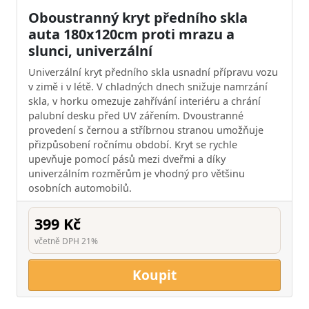
Oboustranný kryt předního skla
auta 180x120cm proti mrazu a
slunci, univerzální
Univerzální kryt předního skla usnadní přípravu vozu
v zimě i v létě. V chladných dnech snižuje namrzání
skla, v horku omezuje zahřívání interiéru a chrání
palubní desku před UV zářením. Dvoustranné
provedení s černou a stříbrnou stranou umožňuje
přizpůsobení ročnímu období. Kryt se rychle
upevňuje pomocí pásů mezi dveřmi a díky
univerzálním rozměrům je vhodný pro většinu
osobních automobilů.
399 Kč
včetně DPH 21%
Koupit