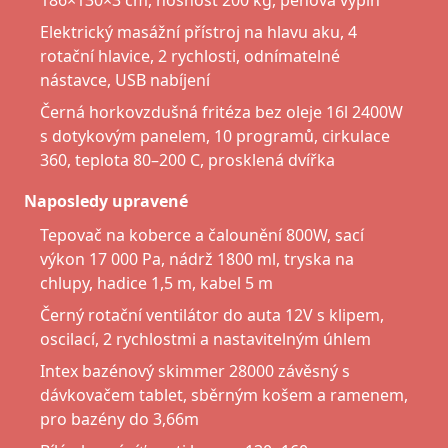
186×130×3 cm, nosnost 200 kg, pěnová výplň
Elektrický masážní přístroj na hlavu aku, 4
rotační hlavice, 2 rychlosti, odnímatelné
nástavce, USB nabíjení
Černá horkovzdušná fritéza bez oleje 16l 2400W
s dotykovým panelem, 10 programů, cirkulace
360, teplota 80–200 C, prosklená dvířka
Naposledy upravené
Tepovač na koberce a čalounění 800W, sací
výkon 17 000 Pa, nádrž 1800 ml, tryska na
chlupy, hadice 1,5 m, kabel 5 m
Černý rotační ventilátor do auta 12V s klipem,
oscilací, 2 rychlostmi a nastavitelným úhlem
Intex bazénový skimmer 28000 závěsný s
dávkovačem tablet, sběrným košem a ramenem,
pro bazény do 3,66m