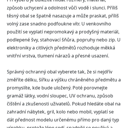
způsob uchycení a odolnost vůči vodě i slunci. Příliš
těsný obal se špatně nasazuje a může praskat, příliš
volný zase snadno podfoukne vítr. U venkovního
použití se vyplatí nepromokavý a prodyšný materiál,
podlepené švy, stahovací šňůra, popruhy nebo zip. U
elektroniky a citlivých předmětů rozhoduje měkká
vnitřní vrstva, tlumení nárazů a přesné usazení.
Správný ochranný obal vyberete tak, že si nejdřív
změříte délku, šířku a výšku chráněného předmětu a
promyslíte, kde bude uložený. Poté porovnejte
gramáž látky, vodní sloupec, UV ochranu, způsob
čištění a zkušenosti uživatelů. Pokud hledáte obal na
zahradní nábytek, gril, kolo nebo mobil, vyplatí se
dát přednost modelu určenému přímo pro daný typ
výrobku, protože lépe sedí, snadněji se používá a