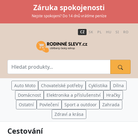
Záruka spokojenosti
Nejste spokojeni? Do 14 dnů vrátíme peníze
CZ
SK
PL
HU
SI
RO
Auto Moto
Chovatelské potřeby
Cyklistika
Dílna
Domácnost
Elektronika a příslušenství
Hračky
Ostatní
Povlečení
Sport a outdoor
Zahrada
Zdraví a krása
Cestování