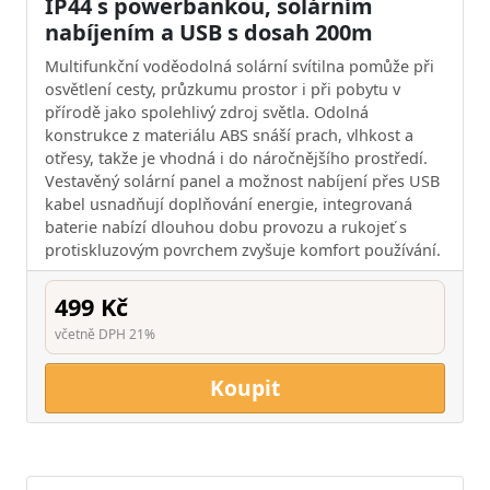
IP44 s powerbankou, solárním
nabíjením a USB s dosah 200m
Multifunkční voděodolná solární svítilna pomůže při
osvětlení cesty, průzkumu prostor i při pobytu v
přírodě jako spolehlivý zdroj světla. Odolná
konstrukce z materiálu ABS snáší prach, vlhkost a
otřesy, takže je vhodná i do náročnějšího prostředí.
Vestavěný solární panel a možnost nabíjení přes USB
kabel usnadňují doplňování energie, integrovaná
baterie nabízí dlouhou dobu provozu a rukojeť s
protiskluzovým povrchem zvyšuje komfort používání.
499 Kč
včetně DPH 21%
Koupit