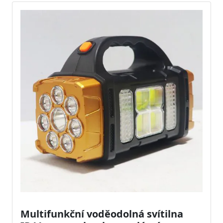
Multifunkční voděodolná svítilna