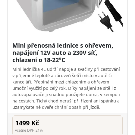
Mini přenosná lednice s ohřevem,
napájení 12V auto a 230V síť,
chlazení o 18-22°C
Mini lednička 4L udrží nápoje a svačiny při cestování
v příjemné teplotě a zároveň šetří místo v autě či
kanceláři. Přepínání mezi chlazením a ohřevem
umožní využití po celý rok. Díky napájení ze sítě i z
autozapalovače ji snadno použijete doma, v kempu i
na cestách. Tichý chod neruší při řízení ani spánku a
uzamykatelné dveře chrání obsah při jízdě.
1499 Kč
včetně DPH 21%