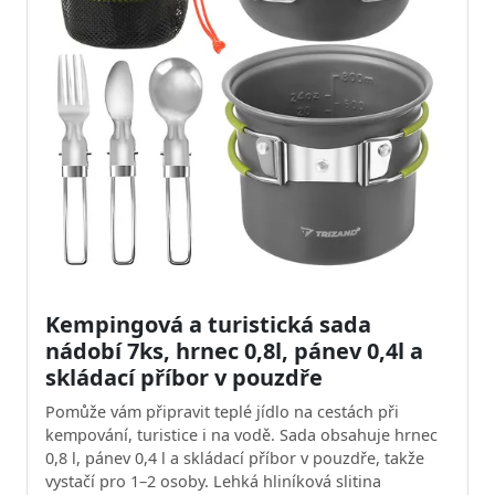
Kempingová a turistická sada
nádobí 7ks, hrnec 0,8l, pánev 0,4l a
skládací příbor v pouzdře
Pomůže vám připravit teplé jídlo na cestách při
kempování, turistice i na vodě. Sada obsahuje hrnec
0,8 l, pánev 0,4 l a skládací příbor v pouzdře, takže
vystačí pro 1–2 osoby. Lehká hliníková slitina