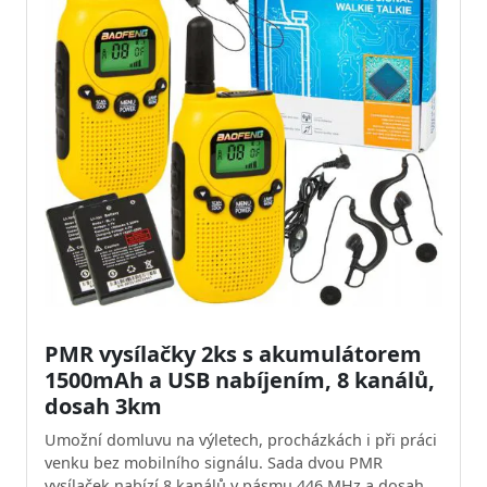
PMR vysílačky 2ks s akumulátorem
1500mAh a USB nabíjením, 8 kanálů,
dosah 3km
Umožní domluvu na výletech, procházkách i při práci
venku bez mobilního signálu. Sada dvou PMR
vysílaček nabízí 8 kanálů v pásmu 446 MHz a dosah