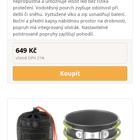
nepropustná a umožňuje vložit led bez rizika
protečení. Vodotěsný povrch zvyšuje odolnost při
dešti či sněhu. Vyztužené víko a zip usnadňují balení.
Boční a přední kapsy nabídnou prostor na drobnosti,
popruh má integrovaný otvírák. Nastavitelné
polstrované popruhy zajišťují pohodlí.
649 Kč
včetně DPH 21%
Koupit