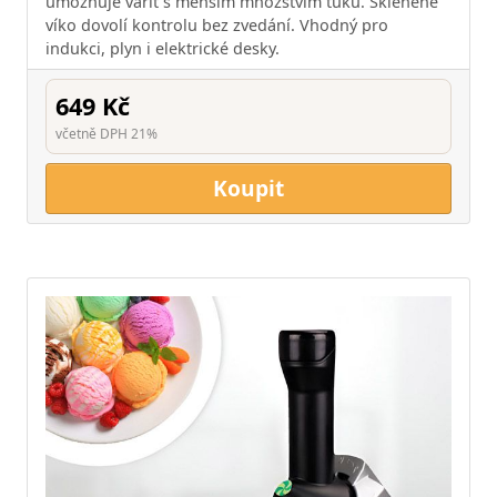
umožňuje vařit s menším množstvím tuku. Skleněné
víko dovolí kontrolu bez zvedání. Vhodný pro
indukci, plyn i elektrické desky.
649 Kč
včetně DPH 21%
Koupit