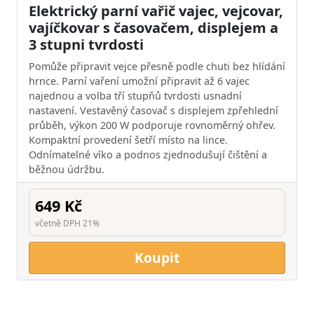
Elektrický parní vařič vajec, vejcovar,
vajíčkovar s časovačem, displejem a
3 stupni tvrdosti
Pomůže připravit vejce přesně podle chuti bez hlídání
hrnce. Parní vaření umožní připravit až 6 vajec
najednou a volba tří stupňů tvrdosti usnadní
nastavení. Vestavěný časovač s displejem zpřehlední
průběh, výkon 200 W podporuje rovnoměrný ohřev.
Kompaktní provedení šetří místo na lince.
Odnímatelné víko a podnos zjednodušují čištění a
běžnou údržbu.
649 Kč
včetně DPH 21%
Koupit