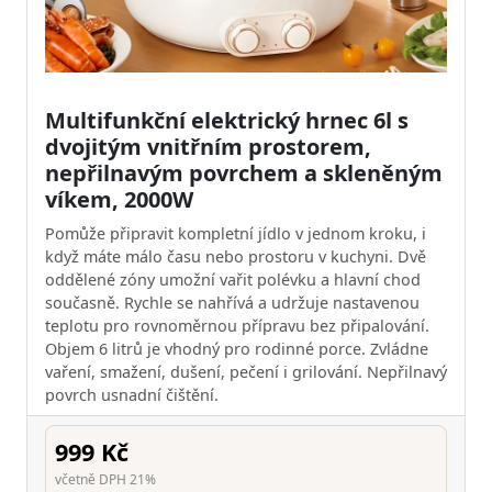
Multifunkční elektrický hrnec 6l s
dvojitým vnitřním prostorem,
nepřilnavým povrchem a skleněným
víkem, 2000W
Pomůže připravit kompletní jídlo v jednom kroku, i
když máte málo času nebo prostoru v kuchyni. Dvě
oddělené zóny umožní vařit polévku a hlavní chod
současně. Rychle se nahřívá a udržuje nastavenou
teplotu pro rovnoměrnou přípravu bez připalování.
Objem 6 litrů je vhodný pro rodinné porce. Zvládne
vaření, smažení, dušení, pečení i grilování. Nepřilnavý
povrch usnadní čištění.
999 Kč
včetně DPH 21%