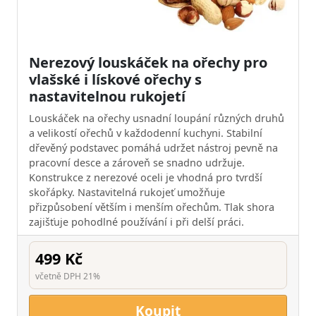
Nerezový louskáček na ořechy pro
vlašské i lískové ořechy s
nastavitelnou rukojetí
Louskáček na ořechy usnadní loupání různých druhů
a velikostí ořechů v každodenní kuchyni. Stabilní
dřevěný podstavec pomáhá udržet nástroj pevně na
pracovní desce a zároveň se snadno udržuje.
Konstrukce z nerezové oceli je vhodná pro tvrdší
skořápky. Nastavitelná rukojeť umožňuje
přizpůsobení větším i menším ořechům. Tlak shora
zajišťuje pohodlné používání i při delší práci.
499 Kč
včetně DPH 21%
Koupit