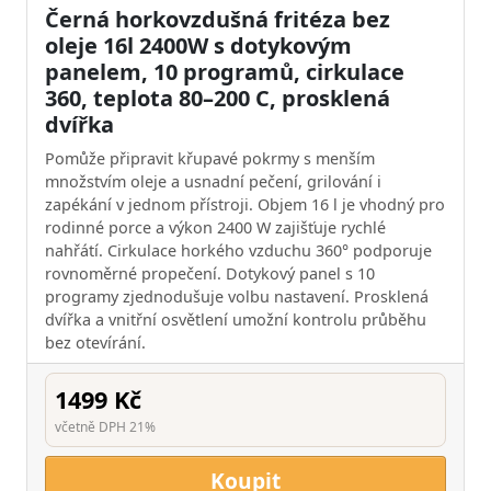
Černá horkovzdušná fritéza bez
oleje 16l 2400W s dotykovým
panelem, 10 programů, cirkulace
360, teplota 80–200 C, prosklená
dvířka
Pomůže připravit křupavé pokrmy s menším
množstvím oleje a usnadní pečení, grilování i
zapékání v jednom přístroji. Objem 16 l je vhodný pro
rodinné porce a výkon 2400 W zajišťuje rychlé
nahřátí. Cirkulace horkého vzduchu 360° podporuje
rovnoměrné propečení. Dotykový panel s 10
programy zjednodušuje volbu nastavení. Prosklená
dvířka a vnitřní osvětlení umožní kontrolu průběhu
bez otevírání.
1499 Kč
včetně DPH 21%
Koupit