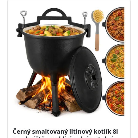
Černý smaltovaný litinový kotlík 8l