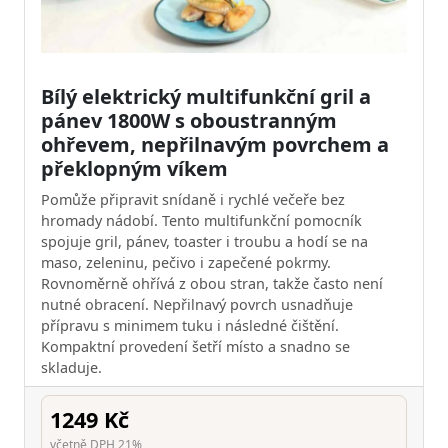
Bílý elektrický multifunkční gril a
pánev 1800W s oboustranným
ohřevem, nepřilnavým povrchem a
překlopným víkem
Pomůže připravit snídaně i rychlé večeře bez
hromady nádobí. Tento multifunkční pomocník
spojuje gril, pánev, toaster i troubu a hodí se na
maso, zeleninu, pečivo i zapečené pokrmy.
Rovnoměrně ohřívá z obou stran, takže často není
nutné obracení. Nepřilnavý povrch usnadňuje
přípravu s minimem tuku i následné čištění.
Kompaktní provedení šetří místo a snadno se
skladuje.
1249 Kč
včetně DPH 21%