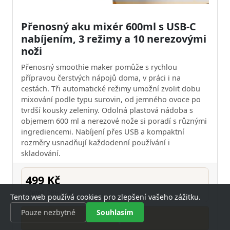
Přenosný aku mixér 600ml s USB-C
nabíjením, 3 režimy a 10 nerezovými
noži
Přenosný smoothie maker pomůže s rychlou
přípravou čerstvých nápojů doma, v práci i na
cestách. Tři automatické režimy umožní zvolit dobu
mixování podle typu surovin, od jemného ovoce po
tvrdší kousky zeleniny. Odolná plastová nádoba s
objemem 600 ml a nerezové nože si poradí s různými
ingrediencemi. Nabíjení přes USB a kompaktní
rozměry usnadňují každodenní používání i
skladování.
499 Kč
včetně DPH 21%
Tento web používá cookies pro zlepšení vašeho zážitku.
Pouze nezbytné
Souhlasím
Koupit