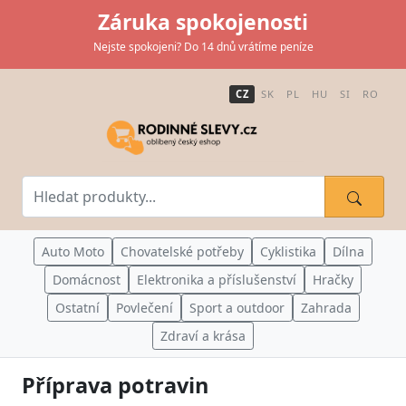
Záruka spokojenosti
Nejste spokojeni? Do 14 dnů vrátíme peníze
CZ
SK
PL
HU
SI
RO
Auto Moto
Chovatelské potřeby
Cyklistika
Dílna
Domácnost
Elektronika a příslušenství
Hračky
Ostatní
Povlečení
Sport a outdoor
Zahrada
Zdraví a krása
Příprava potravin