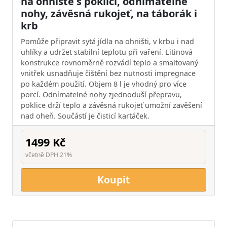
na ohniště s poklicí, odnímatelné
nohy, závěsná rukojeť, na táborák i
krb
Pomůže připravit sytá jídla na ohništi, v krbu i nad
uhlíky a udržet stabilní teplotu při vaření. Litinová
konstrukce rovnoměrně rozvádí teplo a smaltovaný
vnitřek usnadňuje čištění bez nutnosti impregnace
po každém použití. Objem 8 l je vhodný pro více
porcí. Odnímatelné nohy zjednoduší přepravu,
poklice drží teplo a závěsná rukojeť umožní zavěšení
nad oheň. Součástí je čisticí kartáček.
1499 Kč
včetně DPH 21%
Koupit