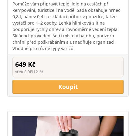
Pomůže vám připravit teplé jídlo na cestách při
kempování, turistice i na vodě. Sada obsahuje hrnec
0,8 l, pánev 0,4 l a skládací příbor v pouzdře, takže
vystačí pro 1–2 osoby. Lehká hliníková slitina
podporuje rychlý ohřev a rovnoměrné vedení tepla.
Skládací provedení šetří místo v batohu, pouzdro
chrání před poškrábáním a usnadňuje organizaci.
Vhodné pro různé typy vařičů.
649 Kč
včetně DPH 21%
Koupit