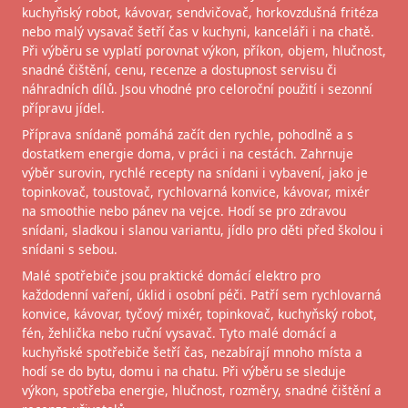
kuchyňský robot, kávovar, sendvičovač, horkovzdušná fritéza
nebo malý vysavač šetří čas v kuchyni, kanceláři i na chatě.
Při výběru se vyplatí porovnat výkon, příkon, objem, hlučnost,
snadné čištění, cenu, recenze a dostupnost servisu či
náhradních dílů. Jsou vhodné pro celoroční použití i sezonní
přípravu jídel.
Příprava snídaně pomáhá začít den rychle, pohodlně a s
dostatkem energie doma, v práci i na cestách. Zahrnuje
výběr surovin, rychlé recepty na snídani i vybavení, jako je
topinkovač, toustovač, rychlovarná konvice, kávovar, mixér
na smoothie nebo pánev na vejce. Hodí se pro zdravou
snídani, sladkou i slanou variantu, jídlo pro děti před školou i
snídani s sebou.
Malé spotřebiče jsou praktické domácí elektro pro
každodenní vaření, úklid i osobní péči. Patří sem rychlovarná
konvice, kávovar, tyčový mixér, topinkovač, kuchyňský robot,
fén, žehlička nebo ruční vysavač. Tyto malé domácí a
kuchyňské spotřebiče šetří čas, nezabírají mnoho místa a
hodí se do bytu, domu i na chatu. Při výběru se sleduje
výkon, spotřeba energie, hlučnost, rozměry, snadné čištění a