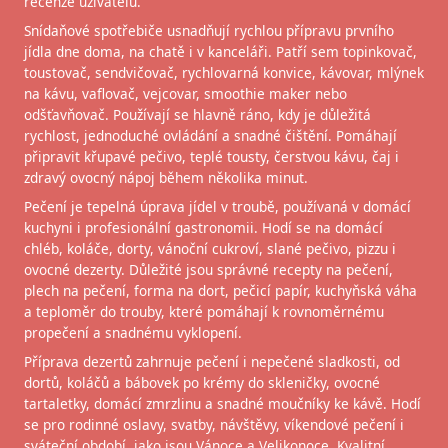
recenze uživatelů.
Snídaňové spotřebiče usnadňují rychlou přípravu prvního
jídla dne doma, na chatě i v kanceláři. Patří sem topinkovač,
toustovač, sendvičovač, rychlovarná konvice, kávovar, mlýnek
na kávu, vaflovač, vejcovar, smoothie maker nebo
odšťavňovač. Používají se hlavně ráno, kdy je důležitá
rychlost, jednoduché ovládání a snadné čištění. Pomáhají
připravit křupavé pečivo, teplé tousty, čerstvou kávu, čaj i
zdravý ovocný nápoj během několika minut.
Pečení je tepelná úprava jídel v troubě, používaná v domácí
kuchyni i profesionální gastronomii. Hodí se na domácí
chléb, koláče, dorty, vánoční cukroví, slané pečivo, pizzu i
ovocné dezerty. Důležité jsou správné recepty na pečení,
plech na pečení, forma na dort, pečicí papír, kuchyňská váha
a teploměr do trouby, které pomáhají k rovnoměrnému
propečení a snadnému vyklopení.
Příprava dezertů zahrnuje pečení i nepečené sladkosti, od
dortů, koláčů a bábovek po krémy do skleničky, ovocné
tartaletky, domácí zmrzlinu a snadné moučníky ke kávě. Hodí
se pro rodinné oslavy, svatby, návštěvy, víkendové pečení i
sváteční období, jako jsou Vánoce a Velikonoce. Kvalitní