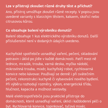
Lze v přístroji zkoušet různé druhy těst a příchutí?
Ano, přístroj umožňuje zkoušet různé recepty. V popisu jsou
uvedené varianty s klasickým těstem, kakaem, skořicí nebo
citrusovou kůrou.
Co obsahuje balení výrobníku donutů?
Balení obsahuje 1 kus elektrického výrobníku donutů. Další
příslušenství není v dodaných údajích uvedeno.
Kuchyňské spotřebiče usnadňují vaření, pečení, skladování
potravin i úklid po jídle v každé domácnosti. Patří mezi ně
lednice, mrazák, trouba, varná deska, myčka nádobí,
mikrovlnná trouba, mixér, kuchyňský robot, rychlovarná
konvice nebo kávovar. Používají se denně i při svátečním
pečení, rekonstrukci kuchyně či vybavování nového bydlení.
Při výběru rozhodují rozměry, výkon, energetická třída,
hlučnost, kapacita a možnost vestavby.
Malé elektrospotřebiče jsou praktické přístroje do
domácnosti, které usnadňují vaření, úklid i každodenní péči o
byt. Rychlovarná konvice, topinkovač, tyčový mixér,