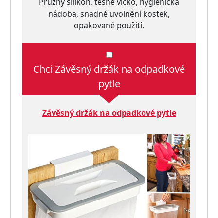
Pružný silikon, těsné víčko, hygienická
nádoba, snadné uvolnění kostek,
opakované použití.
Chci Závěsný držák na odpadkové
pytle
Závěsný držák na odpadkové pytle