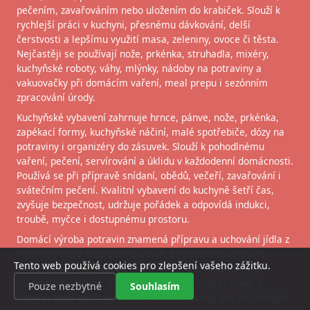
pečením, zavařováním nebo uložením do krabiček. Slouží k
rychlejší práci v kuchyni, přesnému dávkování, delší
čerstvosti a lepšímu využití masa, zeleniny, ovoce či těsta.
Nejčastěji se používají nože, prkénka, struhadla, mixéry,
kuchyňské roboty, váhy, mlýnky, nádoby na potraviny a
vakuovačky při domácím vaření, meal prepu i sezónním
zpracování úrody.
Kuchyňské vybavení zahrnuje hrnce, pánve, nože, prkénka,
zapékací formy, kuchyňské náčiní, malé spotřebiče, dózy na
potraviny i organizéry do zásuvek. Slouží k pohodlnému
vaření, pečení, servírování a úklidu v každodenní domácnosti.
Používá se při přípravě snídaní, obědů, večeří, zavařování i
svátečním pečení. Kvalitní vybavení do kuchyně šetří čas,
zvyšuje bezpečnost, udržuje pořádek a odpovídá indukci,
troubě, myčce i dostupnému prostoru.
Domácí výroba potravin znamená přípravu a uchování jídla z
vlastních nebo sezónních surovin. Patří sem zavařování
Tento web používá cookies pro zlepšení vašeho zážitku.
ovoce a zeleniny, kvašení, výroba chleba, jogurtu, sýra,
marmelády, sirupů, těstovin i sušeného ovoce. Slouží k
Pouze nezbytné
Souhlasím
úspoře, lepší kontrole složení a využití úrody bez zbytečných