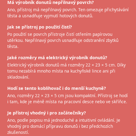
Má výrobník donutů nepřilnavý povrch?
Ano, přístroj má nepřilnavý povrch. Ten omezuje přichytávání
těsta a usnadňuje vyjmutí hotových donutů.
Jak se přístroj po použití čistí?
Po použití se povrch přístroje čistí otřením papírovou
utěrkou. Nepřilnavý povrch usnadňuje odstranění zbytků
těsta.
Jaké rozměry má elektrický výrobník donutů?
Elektrický výrobník donutů má rozměry 22 × 23 × 5 cm. Díky
tomu nezabírá mnoho místa na kuchyňské lince ani při
skladování.
Hodí se tento koblihovač i do menší kuchyně?
Ano, rozměry 22 × 23 × 5 cm jsou kompaktní. Přístroj se hodí
i tam, kde je méně místa na pracovní desce nebo ve skříňce.
Je přístroj vhodný i pro začátečníky?
Ano, podle popisu má jednoduché a intuitivní ovládání. Je
vhodný pro domácí přípravu donutů i bez předchozích
zkušeností.