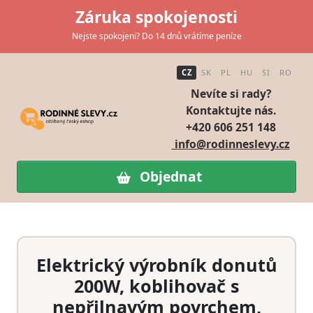
Záruka spokojenosti
Nejste spokojeni? Do 14 dnů vrátíme peníze
CZ
SK
PL
HU
SI
RO
Nevíte si rady?
Kontaktujte nás.
+420 606 251 148
info@rodinneslevy.cz
Objednat
Elektrický výrobník donutů
200W, koblihovač s
nepřilnavým povrchem,