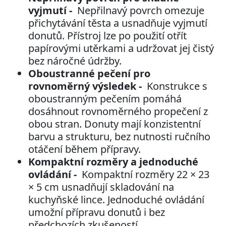
vyjmutí -
Nepřilnavý povrch omezuje
přichytávání těsta a usnadňuje vyjmutí
donutů. Přístroj lze po použití otřít
papírovými utěrkami a udržovat jej čistý
bez náročné údržby.
Oboustranné pečení pro
rovnoměrný výsledek -
Konstrukce s
oboustranným pečením pomáhá
dosáhnout rovnoměrného propečení z
obou stran. Donuty mají konzistentní
barvu a strukturu, bez nutnosti ručního
otáčení během přípravy.
Kompaktní rozměry a jednoduché
ovládání -
Kompaktní rozměry 22 × 23
× 5 cm usnadňují skladování na
kuchyňské lince. Jednoduché ovládání
umožní přípravu donutů i bez
předchozích zkušeností.