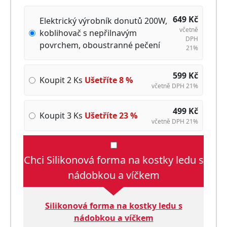
649
Kč
Elektrický výrobník donutů 200W,
včetně
koblihovač s nepřilnavým
DPH
povrchem, oboustranné pečení
21%
599
Kč
Koupit 2 Ks
Ušetříte
8
%
včetně DPH 21%
499
Kč
Koupit 3 Ks
Ušetříte
23
%
včetně DPH 21%
Chci Silikonová forma na kostky ledu s
nádobkou a víčkem
Silikonová forma na kostky ledu s
nádobkou a víčkem