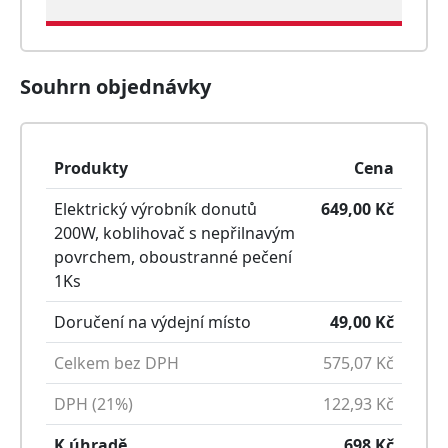
Souhrn objednávky
Produkty
Cena
Elektrický výrobník donutů
649,00
Kč
200W, koblihovač s nepřilnavým
povrchem, oboustranné pečení
1
Ks
Doručení na výdejní místo
49,00
Kč
Celkem bez DPH
575,07
Kč
DPH (21%)
122,93
Kč
K úhradě
698
Kč