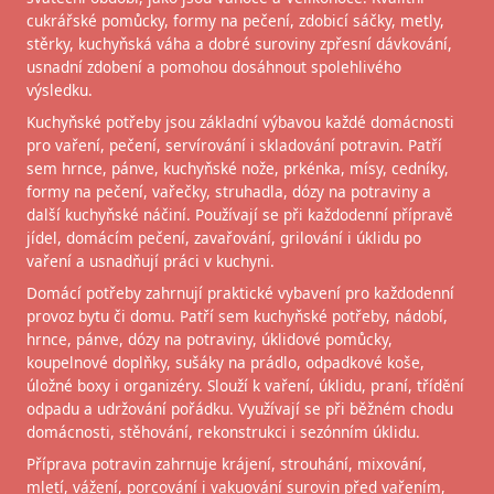
cukrářské pomůcky, formy na pečení, zdobicí sáčky, metly,
stěrky, kuchyňská váha a dobré suroviny zpřesní dávkování,
usnadní zdobení a pomohou dosáhnout spolehlivého
výsledku.
Kuchyňské potřeby jsou základní výbavou každé domácnosti
pro vaření, pečení, servírování i skladování potravin. Patří
sem hrnce, pánve, kuchyňské nože, prkénka, mísy, cedníky,
formy na pečení, vařečky, struhadla, dózy na potraviny a
další kuchyňské náčiní. Používají se při každodenní přípravě
jídel, domácím pečení, zavařování, grilování i úklidu po
vaření a usnadňují práci v kuchyni.
Domácí potřeby zahrnují praktické vybavení pro každodenní
provoz bytu či domu. Patří sem kuchyňské potřeby, nádobí,
hrnce, pánve, dózy na potraviny, úklidové pomůcky,
koupelnové doplňky, sušáky na prádlo, odpadkové koše,
úložné boxy i organizéry. Slouží k vaření, úklidu, praní, třídění
odpadu a udržování pořádku. Využívají se při běžném chodu
domácnosti, stěhování, rekonstrukci i sezónním úklidu.
Příprava potravin zahrnuje krájení, strouhání, mixování,
mletí, vážení, porcování i vakuování surovin před vařením,