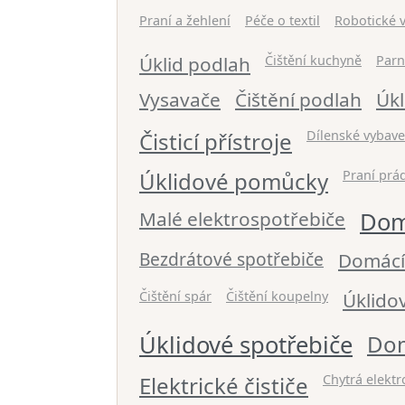
Praní a žehlení
Péče o textil
Robotické 
Úklid podlah
Čištění kuchyně
Parn
Vysavače
Čištění podlah
Úkl
Čisticí přístroje
Dílenské vybave
Úklidové pomůcky
Praní prá
Malé elektrospotřebiče
Dom
Bezdrátové spotřebiče
Domácí
Čištění spár
Čištění koupelny
Úklido
Úklidové spotřebiče
Dom
Elektrické čističe
Chytrá elektr