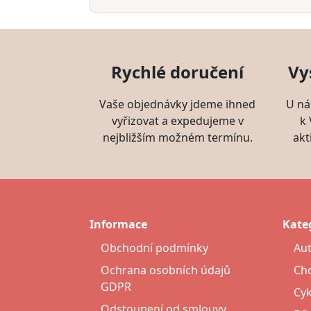
Rychlé doručení
Vy
Vaše objednávky jdeme ihned
U ná
vyřizovat a expedujeme v
k
nejbližším možném termínu.
akt
Informace
Kate
Obchodní podmínky
Au
Ochrana osobních údajů
Cho
GDPR
Cyk
Odstoupení od smlouvy