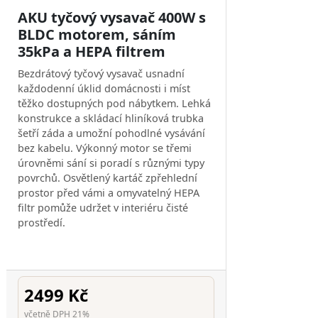
AKU tyčový vysavač 400W s
BLDC motorem, sáním
35kPa a HEPA filtrem
Bezdrátový tyčový vysavač usnadní
každodenní úklid domácnosti i míst
těžko dostupných pod nábytkem. Lehká
konstrukce a skládací hliníková trubka
šetří záda a umožní pohodlné vysávání
bez kabelu. Výkonný motor se třemi
úrovněmi sání si poradí s různými typy
povrchů. Osvětlený kartáč zpřehlední
prostor před vámi a omyvatelný HEPA
filtr pomůže udržet v interiéru čisté
prostředí.
2499 Kč
včetně DPH 21%