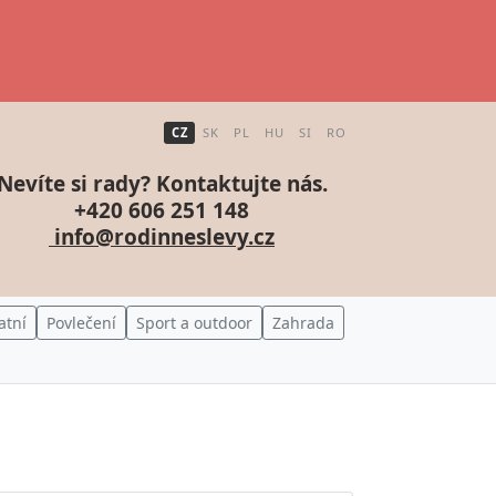
CZ
SK
PL
HU
SI
RO
Nevíte si rady? Kontaktujte nás.
+420 606 251 148
info@rodinneslevy.cz
atní
Povlečení
Sport a outdoor
Zahrada