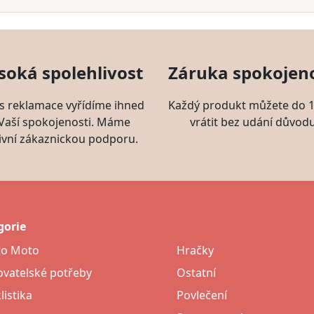
soká spolehlivost
Záruka spokojeno
s reklamace vyřídíme ihned
Každý produkt můžete do 1
 Vaší spokojenosti. Máme
vrátit bez udání důvodu
ivní zákaznickou podporu.
gorie
to Moto
Hračky
vatelské potřeby
Ostatní
listika
Povlečení