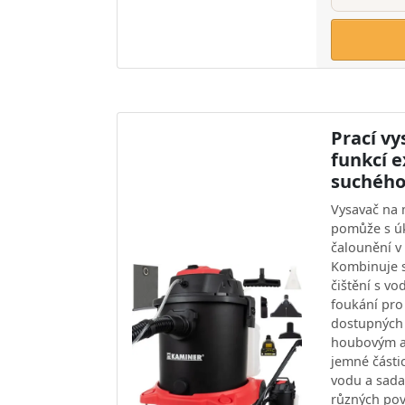
Prací v
funkcí e
suchého 
Vysavač na 
pomůže s úk
čalounění v
Kombinuje 
čištění s v
foukání pro 
dostupných m
houbovým a 
jemné části
vodu a sada
různých pov