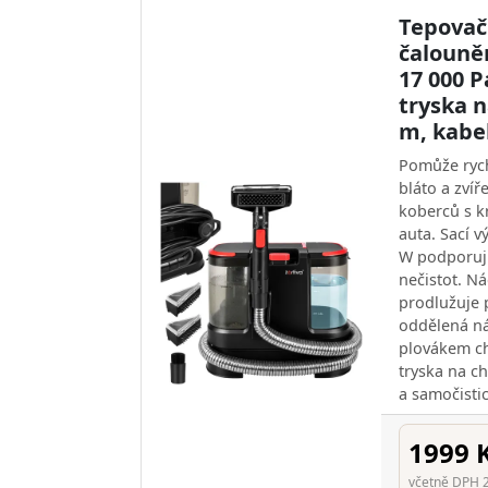
Tepovač
čalouně
17 000 P
tryska n
m, kabe
Pomůže rych
bláto a zvíř
koberců s k
auta. Sací 
W podporují
nečistot. N
prodlužuje 
oddělená ná
plovákem ch
tryska na c
a samočistic
1999 
včetně DPH 