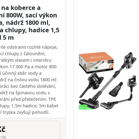
 na koberce a
ní 800W, sací výkon
a, nádrž 1800 ml,
a chlupy, hadice 1,5
l 5 m
le odstranit rozlité nápoje,
ecí chlupy z čalounění,
rátkým vlasem i interiéru
výkon 17 000 Pa a motor 800
 účinný sběr vody a
ádrž na čistou vodu 1800 ml
práci bez častého dolévání,
drž na špinavou vodu s
rání před přetečením. TPE
hlupy, 1,5m hadice, 5m kabel
í tryska zvyšují pohodlí.
Kč
21%