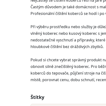
Nejčastěji se čištění koberců řeší na jaře
Častým důvodem je také domácnost s malými
Profesionální čištění koberců se hodí i po
Při výběru prostředku nebo služby je důlež
vlněný koberec nebo kusový koberec s jem
nedostatečné vyschnutí a přípravky, které
hloubkové čištění bez dráždivých zbytků.
Pokud si chcete vybrat správný produkt na 
obnovit silně znečištěný koberec. Pro běžn
koberců do tepovače, půjčení stroje na č
místě, porovnat cenu, dobu schnutí, recen
Štítky