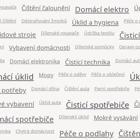
Čištění čalounění
Ú
vysavače
Domácí elektro
í čištění
Odstraňování žmolků
Úklid a hygiena
Péče o 
idové stroje
Dílenské vysavače
Údržba textilu
Čisti
Vybavení domácnosti
ní
Dílenské pomůcky
Opravy o
dla
Domácí elektronika
Čisticí technika
Domácí aut
ácí úklid
Mopy
Péče o oděvy
Péče o oblečení
Úk
 potřeby
Domácí dílna
Čištění auta
Parní spotřebiče
Pé
vé vybavení
Úklid auta
Čisticí spotřebiče
Č
Mokré vysávání
ácí spotřebiče
Dílenský úklid
onika
Chytrá domácnost
Péče o podlahy
Čiště