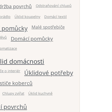
držba povrchů
Odstraňování chlupů
prádlo
Úklid koupelny
Domácí textil
cí pomůcky
Malé spotřebiče
děvů
Domácí pomůcky
omatizace
lid domácnosti
če o interiér
Úklidové potřeby
ističe koberců
Chlupy zvířat
Úklid kuchyně
ní povrchů