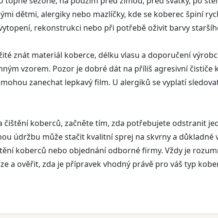
 po topné sezoně, na podzim před zimou, před svátky, po stě
 dětmi, alergiky nebo mazlíčky, kde se koberec špiní rychle
 vytopení, rekonstrukci nebo při potřebě oživit barvy starší
ité znát materiál koberce, délku vlasu a doporučení výrobce. 
ným vzorem. Pozor je dobré dát na příliš agresivní čistič
 mohou zanechat lepkavý film. U alergiků se vyplatí sledov
čištění koberců, začněte tím, zda potřebujete odstranit jed
ou údržbu může stačit kvalitní sprej na skvrny a důkladné vys
ištění koberců nebo objednání odborné firmy. Vždy je rozu
ze a ověřit, zda je přípravek vhodný právě pro váš typ kobe