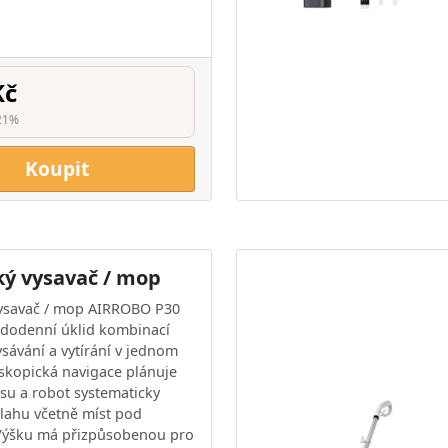
Kč
21%
Koupit
ký vysavač / mop
vysavač / mop AIRROBO P30
dodenní úklid kombinací
ysávání a vytírání v jednom
skopická navigace plánuje
asu a robot systematicky
lahu včetně míst pod
Výšku má přizpůsobenou pro