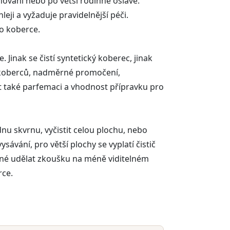
hování nebo po větší rodinné oslavě.
ji a vyžaduje pravidelnější péči.
ho koberce.
Jinak se čistí syntetický koberec, jinak
e koberců, nadměrné promočení,
at také parfemaci a vhodnost přípravku pro
nu skvrnu, vyčistit celou plochu, nebo
ávání, pro větší plochy se vyplatí čistič
mné udělat zkoušku na méně viditelném
rce.