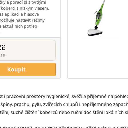
ky a poradí si s tvrdými
 koberci s nízkým vlasem.
es aplikaci a hlasové
možňuje nastavit režimy
le aktuálních potřeb
.
Kč
21%
Koupit
 pracovní prostory hygienické, svěží a příjemné na pohled.
né špíny, prachu, pylu, zvířecích chlupů i nepříjemného zápac
tění, suché čištění koberců nebo ruční dočištění lokálních s