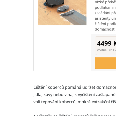
nízké překáž
podlahami i
Ovládání př
asistenty u
čištění pod
domácnosti
4499 
včetně DPH 
Čištění koberců pomáhá udržet domácnost i
jídla, kávy nebo vína, k vyčištění zašlapa
volí tepování koberců, mokré extrakční čiš