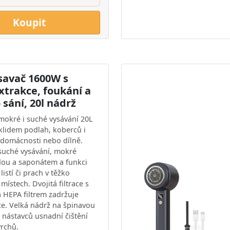
Koupit
ysavač 1600W s
xtrakce, foukání a
sání, 20l nádrž
mokré i suché vysávání 20L
lidem podlah, koberců i
 domácnosti nebo dílně.
suché vysávání, mokré
odou a saponátem a funkci
listí či prach v těžko
ístech. Dvojitá filtrace s
HEPA filtrem zadržuje
ce. Velká nádrž na špinavou
 nástavců usnadní čištění
rchů.