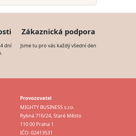
sti
Zákaznická podpora
4 dní
Jsme tu pro vás každý všední den
.
Provozovatel
MIGHTY BUSINESS s.r.o.
Rybná 716/24, Staré Město
110 00 Praha 1
IČO: 02413531