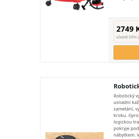
2749 
včetně DPH 
Robotic
Robotický 
usnadní kaž
zametání, v
kroku. Gyro
logickou tr
pokryje pod
nábytkem. 