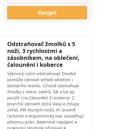
Koupit
Odstraňovač žmolků s 5
noži, 3 rychlostmi a
zásobníkem, na oblečení,
čalounění i koberce
Výkonný ruční odstraňovač žmolků
pomůže obnovit vzhled oblečení i
domácího textilu. Účinně odstraňuje
žmolky z mikin, svetrů, šál a lze jej
použít i na čalounění či koberce. Z
povrchů zároveň sbírá vlasy a chlupy
zvířat. Pět řezných nožů, tři úrovně
rychlosti a ergonomický tvar usnadňují
přesnou práci. Bateriové napájení a
praktický zásobník přispívají k