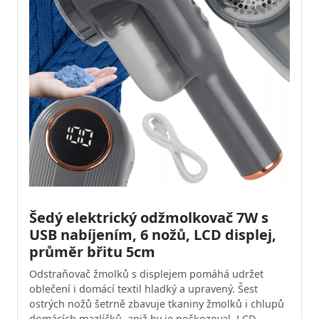
Šedý elektrický odžmolkovač 7W s
USB nabíjením, 6 nožů, LCD displej,
průměr břitu 5cm
Odstraňovač žmolků s displejem pomáhá udržet
oblečení i domácí textil hladký a upravený. Šest
ostrých nožů šetrně zbavuje tkaniny žmolků i chlupů
domácích mazlíčků, aniž by je poškozoval. LCD