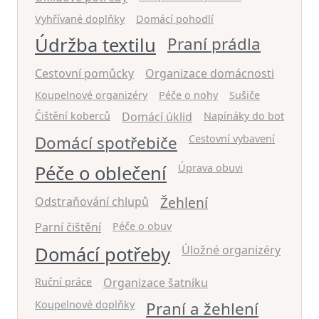
Vyhřívané doplňky
Domácí pohodlí
Údržba textilu
Praní prádla
Cestovní pomůcky
Organizace domácnosti
Koupelnové organizéry
Péče o nohy
Sušiče
Čištění koberců
Domácí úklid
Napínáky do bot
Domácí spotřebiče
Cestovní vybavení
Péče o oblečení
Úprava obuvi
Žehlení
Odstraňování chlupů
Parní čištění
Péče o obuv
Domácí potřeby
Úložné organizéry
Ruční práce
Organizace šatníku
Koupelnové doplňky
Praní a žehlení