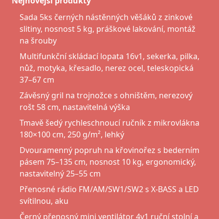
Nejnovější produkty
Sada 5ks černých nástěnných věšáků z zinkové
slitiny, nosnost 5 kg, práškové lakování, montáž
na šrouby
Multifunkční skládací lopata 16v1, sekerka, pilka,
nůž, motyka, křesadlo, nerez ocel, teleskopická
37–67 cm
Závěsný gril na trojnožce s ohništěm, nerezový
rošt 58 cm, nastavitelná výška
Tmavě šedý rychleschnoucí ručník z mikrovlákna
180×100 cm, 250 g/m², lehký
Dvouramenný popruh na křovinořez s bederním
pásem 75–135 cm, nosnost 10 kg, ergonomický,
nastavitelný 25–55 cm
Přenosné rádio FM/AM/SW1/SW2 s X-BASS a LED
svítilnou, aku
Černý přenosný mini ventilátor 4v1 ruční stolní a