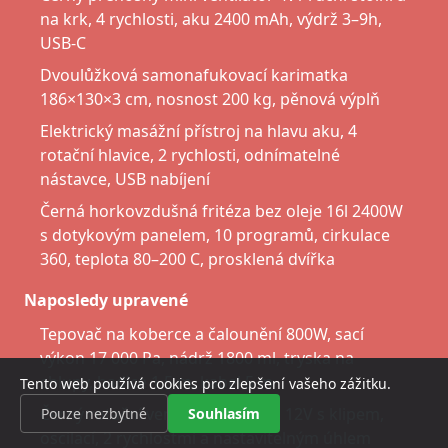
na krk, 4 rychlosti, aku 2400 mAh, výdrž 3–9h,
USB-C
Dvoulůžková samonafukovací karimatka
186×130×3 cm, nosnost 200 kg, pěnová výplň
Elektrický masážní přístroj na hlavu aku, 4
rotační hlavice, 2 rychlosti, odnímatelné
nástavce, USB nabíjení
Černá horkovzdušná fritéza bez oleje 16l 2400W
s dotykovým panelem, 10 programů, cirkulace
360, teplota 80–200 C, prosklená dvířka
Naposledy upravené
Tepovač na koberce a čalounění 800W, sací
výkon 17 000 Pa, nádrž 1800 ml, tryska na
chlupy, hadice 1,5 m, kabel 5 m
Tento web používá cookies pro zlepšení vašeho zážitku.
Černý rotační ventilátor do auta 12V s klipem,
Pouze nezbytné
Souhlasím
oscilací, 2 rychlostmi a nastavitelným úhlem