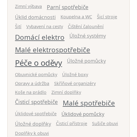
Zimní výbava
Parní spotřebiče
Úklid domácnosti
Koupelna a WC
Šicí stroje
Šití
Vybavení na cesty
Čištění čalounění
Domácí elektro
Úložné systémy
Malé elektrospotřebiče
Péče o oděvy
Úložné pomůcky
Obuvnické pomůcky
Úložné boxy
Opravy a údržba
Skříňové organizéry
Koše na prádlo
Zimní doplňky
Čisticí spotřebiče
Malé spotřebiče
Úklidové spotřebiče
Úklidové pomůcky
Úložné doplňky
Čisticí přístroje
Sušiče obuvi
Doplňky k obuvi