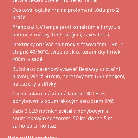
větví a česání ovoce 1m, nerez, hliník
Desková logická hra na prolomení kódu pro 2
hráče
Přenosná UV lampa proti komárům a hmyzu s
baterií, 2 režimy, USB nabíjení, zavěsitelná
Elektrický ohřívač na hrnek s časovačem 1-9h, 2
stupně 40/60°C, tvrzené sklo, keramický hrnek
400ml v sadě
Ruční aku bazénový vysavač Bestway s rotační
hlavou, výdrž 50 min, nerezový filtr, USB nabíjení,
na bazény a vířivky
Černá solární nástěnná lampa 180 LED s
pohybovým a soumrakovým senzorem IP65
Sada 3 LED nočních světel s pohybovým a
soumrakovým senzorem, 50 lm, dosah 5 m,
samolepicí montáž