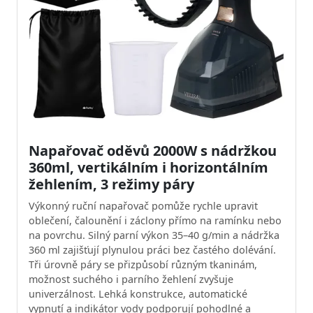
Napařovač oděvů 2000W s nádržkou
360ml, vertikálním i horizontálním
žehlením, 3 režimy páry
Výkonný ruční napařovač pomůže rychle upravit
oblečení, čalounění i záclony přímo na ramínku nebo
na povrchu. Silný parní výkon 35–40 g/min a nádržka
360 ml zajišťují plynulou práci bez častého dolévání.
Tři úrovně páry se přizpůsobí různým tkaninám,
možnost suchého i parního žehlení zvyšuje
univerzálnost. Lehká konstrukce, automatické
vypnutí a indikátor vody podporují pohodlné a