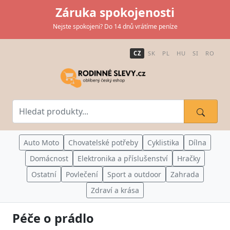
Záruka spokojenosti
Nejste spokojeni? Do 14 dnů vrátíme peníze
CZ
SK
PL
HU
SI
RO
Auto Moto
Chovatelské potřeby
Cyklistika
Dílna
Domácnost
Elektronika a příslušenství
Hračky
Ostatní
Povlečení
Sport a outdoor
Zahrada
Zdraví a krása
Péče o prádlo