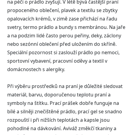
na péči o prádlo zvyšují. V létě bývá častější praní
propoceného oblečení, plavek a textilu se zbytky
opalovacích krémů, v zimě zase přichází na řadu
svetry, termo prádlo a bundy s membránou. Na jaře
a na podzim lidé často perou peřiny, deky, záclony
nebo sezónní oblečení před uložením do skříně.
Speciální pozornost si zaslouží prádlo po nemoci,
sportovní vybavení, pracovní oděvy a textil v
domácnostech s alergiky.
Při výběru prostředků na praní je důležité sledovat
materiál, barvu, doporučenou teplotu praní a
symboly na štítku. Prací prášek dobře funguje na
bílé a silněji znečištěné prádlo, prací gel se snadno
rozpouští i při nižších teplotách a kapsle jsou
pohodlné na dávkování. Aviváž změkčí tkaniny a