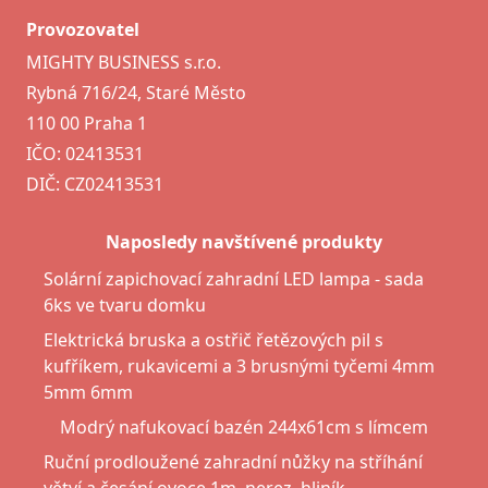
Provozovatel
MIGHTY BUSINESS s.r.o.
Rybná 716/24, Staré Město
110 00 Praha 1
IČO: 02413531
DIČ: CZ02413531
Naposledy navštívené produkty
Solární zapichovací zahradní LED lampa - sada
6ks ve tvaru domku
Elektrická bruska a ostřič řetězových pil s
kufříkem, rukavicemi a 3 brusnými tyčemi 4mm
5mm 6mm
Modrý nafukovací bazén 244x61cm s límcem
Ruční prodloužené zahradní nůžky na stříhání