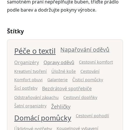
samotném praní nepřeplňujte buben, třiďte prádlo
podle barev a dodržujte pokyny výrobce.
Štítky
Napařování oděvů
Péče o textil
Organizéry
Opravy oděvů
Cestovní komfort
Kreativní tvoření
Úložné koše
Cestování
Komfort obuvi
Galanterie
Čisticí pomůcky
Šicí potřeby
Bezdrátové spotřebiče
Odstraňování zápachu
Cestovní doplňky
Šatní organizéry
Žehličky
Domácí pomůcky
Cestovní pohodlí
Úklidové potřeby
Koupelnové vybavení