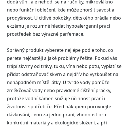
dodá vůni, ale nehodí se na ručníky, mikrovlákno
nebo funkční oblečení, kde může zhoršit savost a
prodyšnost. U citlivé pokožky, dětského prádla nebo
ekzému je rozumné hledat hypoalergenní prací
prostředek bez výrazné parfemace.
Správný produkt vyberete nejlépe podle toho, co
perete nejčastěji a jaké problémy řešíte. Pokud vás
trápí skvrny od trávy, tuku, vína nebo potu, vyplatí se
přidat odstraňovač skvrn a nejdřív ho vyzkoušet na
nenápadném místě látky. U tvrdé vody pomůže
změkčovač vody nebo pravidelné čištění pračky,
protože vodní kámen snižuje účinnost praní i
životnost spotřebiče. Před nákupem porovnejte
dávkování, cenu za jedno praní, vhodnost pro
konkrétní materiály a ekologické složení, a při