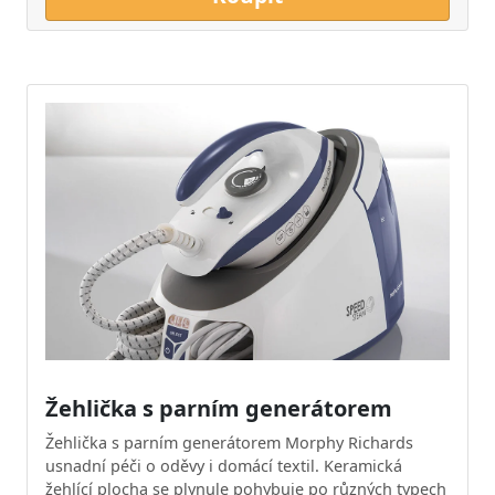
Žehlička s parním generátorem
Žehlička s parním generátorem Morphy Richards
usnadní péči o oděvy i domácí textil. Keramická
žehlící plocha se plynule pohybuje po různých typech