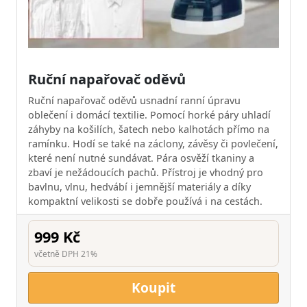
Ruční napařovač oděvů
Ruční napařovač oděvů usnadní ranní úpravu
oblečení i domácí textilie. Pomocí horké páry uhladí
záhyby na košilích, šatech nebo kalhotách přímo na
ramínku. Hodí se také na záclony, závěsy či povlečení,
které není nutné sundávat. Pára osvěží tkaniny a
zbaví je nežádoucích pachů. Přístroj je vhodný pro
bavlnu, vlnu, hedvábí i jemnější materiály a díky
kompaktní velikosti se dobře používá i na cestách.
999 Kč
včetně DPH 21%
Koupit