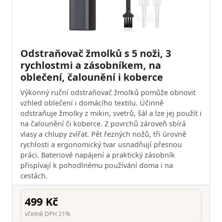
Odstraňovač žmolků s 5 noži, 3
rychlostmi a zásobníkem, na
oblečení, čalounění i koberce
Výkonný ruční odstraňovač žmolků pomůže obnovit
vzhled oblečení i domácího textilu. Účinně
odstraňuje žmolky z mikin, svetrů, šál a lze jej použít i
na čalounění či koberce. Z povrchů zároveň sbírá
vlasy a chlupy zvířat. Pět řezných nožů, tři úrovně
rychlosti a ergonomický tvar usnadňují přesnou
práci. Bateriové napájení a praktický zásobník
přispívají k pohodlnému používání doma i na
cestách.
499 Kč
včetně DPH 21%