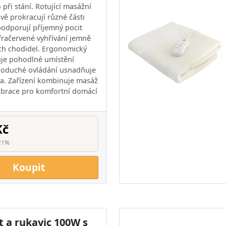
 při stání. Rotující masážní
ivě prokracují různé části
podporují příjemný pocit
nfračervené vyhřívání jemně
ch chodidel. Ergonomický
uje pohodlné umístění
noduché ovládání usnadňuje
a. Zařízení kombinuje masáž
 vibrace pro komfortní domácí
Kč
21%
Koupit
t a rukavic 100W s