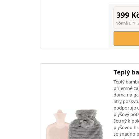
399 K
včetně DPH 
Teplý b
Teplý bambu
příjemné za
doma na gau
litry poskyt
podporuje u
plyšový pot
šetrný k po
plyšovou h
se snadno p