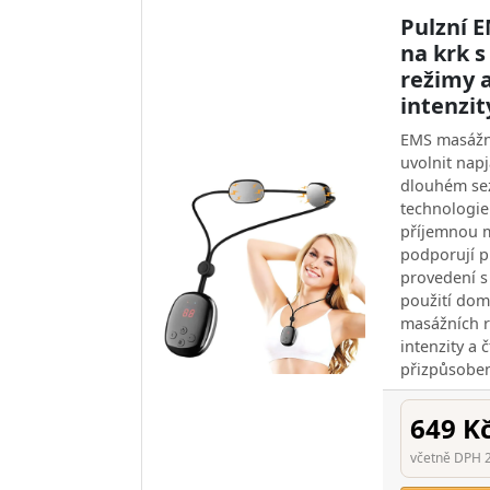
Pulzní E
na krk s
režimy 
intenzit
EMS masážní
uvolnit napj
dlouhém se
technologie 
příjemnou m
podporují p
provedení s
použití doma
masážních r
intenzity a 
přizpůsobe
649 K
včetně DPH 