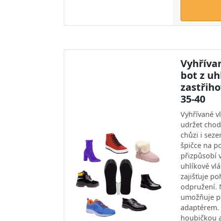
Vyhříva
bot z uh
zastřiho
35-40
Vyhřívané v
udržet chod
chůzi i seze
špičce na p
přizpůsobí 
uhlíkové vl
zajišťuje p
odpružení. 
umožňuje p
adaptérem. M
houbičkou 