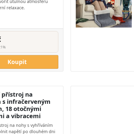
ořit útulnou atmosféru
ní relaxace.
č
21%
Koupit
přístroj na
a s infračerveným
, 18 otočnými
mi a vibracemi
stroj na nohy s vyhříváním
nit napětí po dlouhém dni