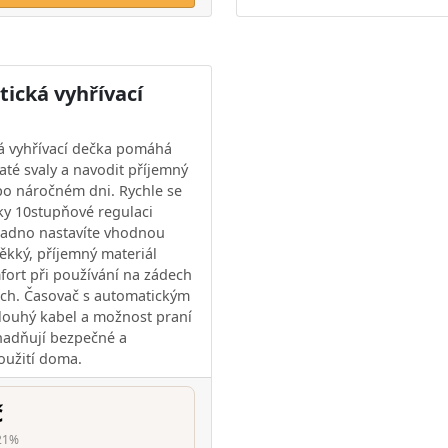
tická vyhřívací
á vyhřívací dečka pomáhá
até svaly a navodit příjemný
 po náročném dni. Rychle se
íky 10stupňové regulaci
snadno nastavíte vhodnou
Měkký, příjemný materiál
fort při používání na zádech
ách. Časovač s automatickým
louhý kabel a možnost praní
nadňují bezpečné a
oužití doma.
č
21%