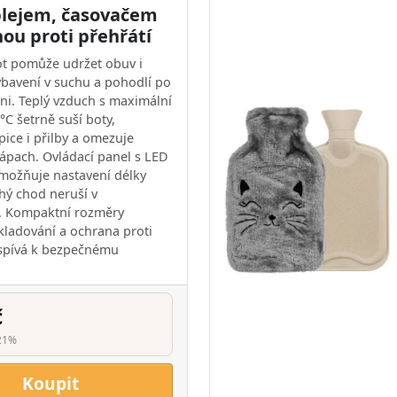
plejem, časovačem
ou proti přehřátí
t pomůže udržet obuv i
ybavení v suchu a pohodlí po
i. Teplý vzduch s maximální
°C šetrně suší boty,
pice i přilby a omezuje
ápach. Ovládací panel s LED
možňuje nastavení délky
chý chod neruší v
. Kompaktní rozměry
kladování a ochrana proti
ispívá k bezpečnému
č
21%
Koupit