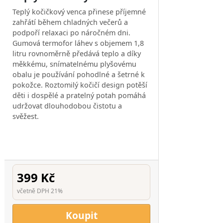
Teplý kočičkový venca přinese příjemné
zahřátí během chladných večerů a
podpoří relaxaci po náročném dni.
Gumová termofor láhev s objemem 1,8
litru rovnoměrně předává teplo a díky
měkkému, snímatelnému plyšovému
obalu je používání pohodlné a šetrné k
pokožce. Roztomilý kočičí design potěší
děti i dospělé a pratelný potah pomáhá
udržovat dlouhodobou čistotu a
svěžest.
399 Kč
včetně DPH 21%
Koupit