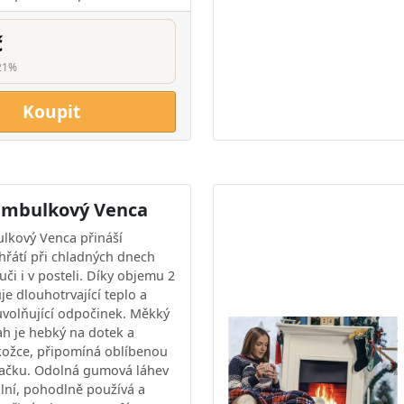
č
21%
Koupit
ambulkový Venca
lkový Venca přináší
hřátí při chladných dnech
či i v posteli. Díky objemu 2
uje dlouhotrvající teplo a
volňující odpočinek. Měkký
ah je hebký na dotek a
kožce, připomíná oblíbenou
račku. Odolná gumová láhev
lní, pohodlně používá a