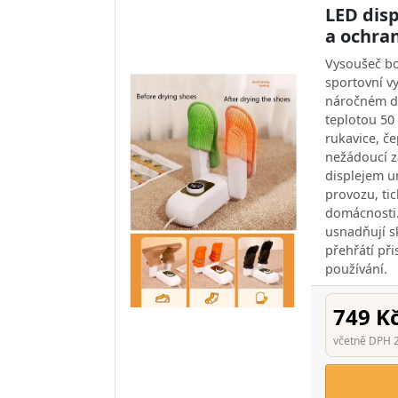
LED dis
a ochran
Vysoušeč bo
sportovní v
náročném dn
teplotou 50 
rukavice, če
nežádoucí z
displejem u
provozu, ti
domácnosti
usnadňují s
přehřátí př
používání.
749 K
včetně DPH 