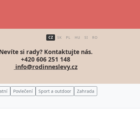
CZ
SK
PL
HU
SI
RO
Nevíte si rady? Kontaktujte nás.
+420 606 251 148
info@rodinneslevy.cz
atní
Povlečení
Sport a outdoor
Zahrada