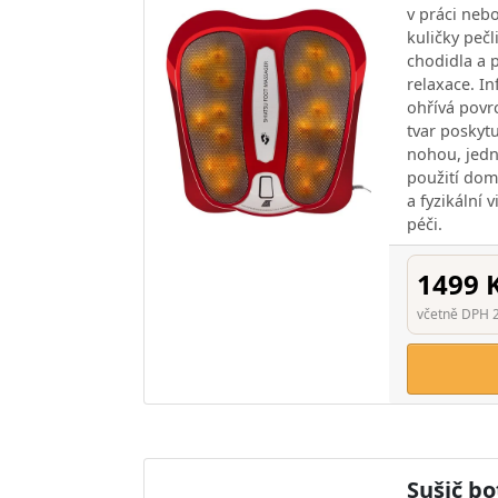
v práci nebo
kuličky pečl
chodidla a 
relaxace. I
ohřívá povr
tvar poskyt
nohou, jed
použití dom
a fyzikální
péči.
1499 
včetně DPH 
Sušič bo