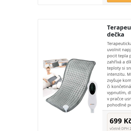
Terapeu
dečka
Terapeutick
uvolnit napj
pocit tepla
zahřívá a d
teploty si 
intenzitu. 
zvyšuje kom
či končetin
vypnutím, d
v pračce us
pohodlné p
699 K
včetně DPH 