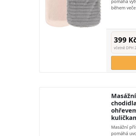
pomáhá vytv
během večer
399 K
včetně DPH 
Masážní 
chodidl
ohřevem
kulička
Masážní pří
pomáhá uvol