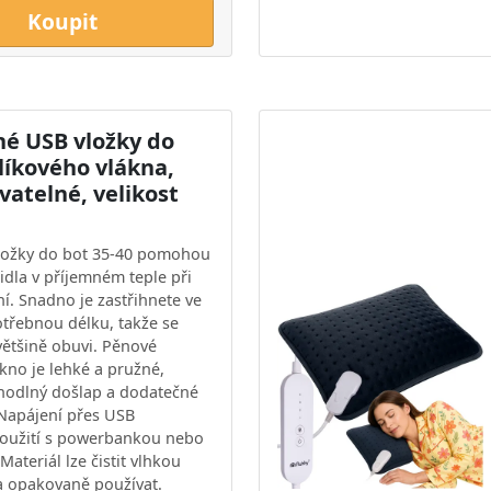
Koupit
né USB vložky do
líkového vlákna,
vatelné, velikost
ložky do bot 35-40 pomohou
idla v příjemném teple při
ní. Snadno je zastřihnete ve
otřebnou délku, takže se
většině obuvi. Pěnové
ákno je lehké a pružné,
ohodlný došlap a dodatečné
Napájení přes USB
oužití s powerbankou nebo
ateriál lze čistit vlhkou
a opakovaně používat.