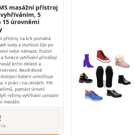
MS masážní přístroj
 vyhříváním, 5
a 15 úrovněmi
y
 přístroj na krk pomáhá
até svaly a ztuhlost šíje po
zení nebo námaze. Pulzní
a funkce vyhřívání přinášejí
asáž krční oblasti a
rokrvení. Bezdrátové
 dobíjecí baterií umožňuje
, v práci i na cestách. Pět
ežimů, patnáct úrovní
čtyři režimy vyhřívání usnadní
ní masáže.
č
21%