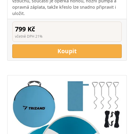
vzduchu, součástí je opěrka nohou, nožní pumpa a
opravná záplata, takže křeslo lze snadno připravit i
uložit.
799 Kč
včetně DPH 21%
Koupit