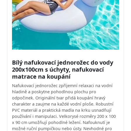
Bílý nafukovací jednorožec do vody
200x100cm s úchyty, nafukovací
matrace na koupání
Nafukovací jednorožec zpříjemní relaxaci na vodní
hladině a poskytne pohodlnou plochu pro
odpočinek. Originální tvar přidá koupání hravý
charakter a zaujme na každé vodní ploše. Robustní
PVC materiál a praktická madla na krku usnadňují
používání i manipulaci. Velkorysé rozměry 200 x 100
x 90 cm umožňují pohodlné ležení. Nafouknutí je
možné ruční pumpičkou nebo ústy. Nevhodné pro