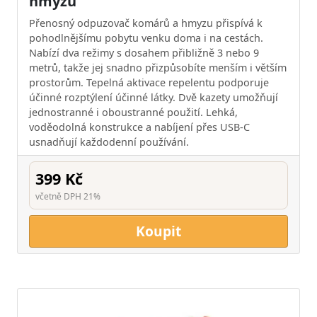
hmyzu
Přenosný odpuzovač komárů a hmyzu přispívá k
pohodlnějšímu pobytu venku doma i na cestách.
Nabízí dva režimy s dosahem přibližně 3 nebo 9
metrů, takže jej snadno přizpůsobíte menším i větším
prostorům. Tepelná aktivace repelentu podporuje
účinné rozptýlení účinné látky. Dvě kazety umožňují
jednostranné i oboustranné použití. Lehká,
voděodolná konstrukce a nabíjení přes USB-C
usnadňují každodenní používání.
399 Kč
včetně DPH 21%
Koupit