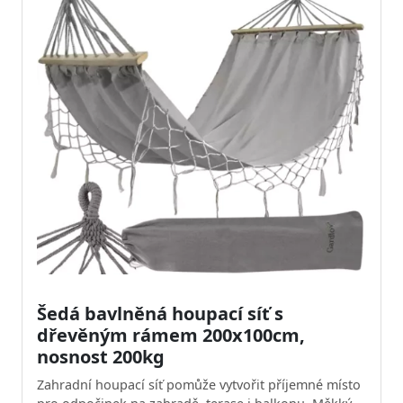
Šedá bavlněná houpací síť s
dřevěným rámem 200x100cm,
nosnost 200kg
Zahradní houpací síť pomůže vytvořit příjemné místo