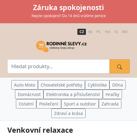
Záruka spokojenosti
Nejste spokojeni? Do 14 dnů vrátíme peníze
CZ
SK
PL
HU
SI
RO
Auto Moto
Chovatelské potřeby
Cyklistika
Dílna
Domácnost
Elektronika a příslušenství
Hračky
Ostatní
Povlečení
Sport a outdoor
Zahrada
Zdraví a krása
Venkovní relaxace