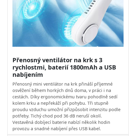
Přenosný ventilátor na krk s 3
rychlostmi, baterií 1800mAh a USB
nabíjením
Přenosný mini ventilátor na krk přináší příjemné
osvěžení během horkých dnů doma, v práci i na
cestách. Díky ergonomickému tvaru pohodlně sedí
kolem krku a nepřekáží při pohybu. Tři stupně
proudu vzduchu umožní přizpůsobit intenzitu podle
potřeby. Tichý chod pod 36 dB neruší okolí.
Vestavěná dobíjecí baterie nabízí několik hodin
provozu a snadné nabíjení přes USB kabel.