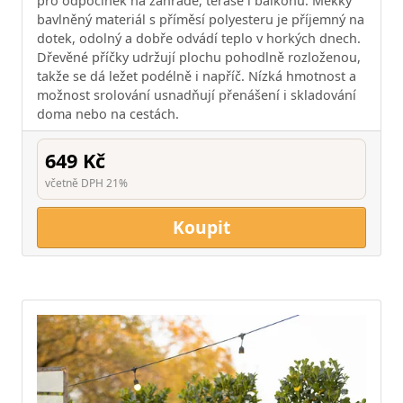
pro odpočinek na zahradě, terase i balkonu. Měkký
bavlněný materiál s příměsí polyesteru je příjemný na
dotek, odolný a dobře odvádí teplo v horkých dnech.
Dřevěné příčky udržují plochu pohodlně rozloženou,
takže se dá ležet podélně i napříč. Nízká hmotnost a
možnost srolování usnadňují přenášení i skladování
doma nebo na cestách.
649 Kč
včetně DPH 21%
Koupit