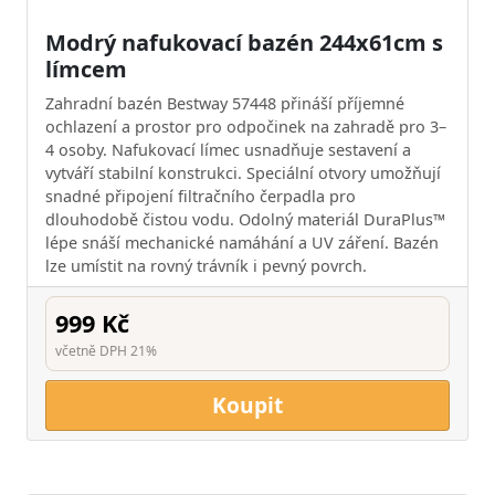
Modrý nafukovací bazén 244x61cm s
límcem
Zahradní bazén Bestway 57448 přináší příjemné
ochlazení a prostor pro odpočinek na zahradě pro 3–
4 osoby. Nafukovací límec usnadňuje sestavení a
vytváří stabilní konstrukci. Speciální otvory umožňují
snadné připojení filtračního čerpadla pro
dlouhodobě čistou vodu. Odolný materiál DuraPlus™
lépe snáší mechanické namáhání a UV záření. Bazén
lze umístit na rovný trávník i pevný povrch.
999 Kč
včetně DPH 21%
Koupit