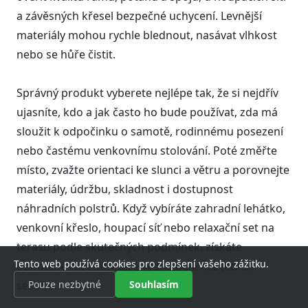
a závěsných křesel bezpečné uchycení. Levnější
materiály mohou rychle blednout, nasávat vlhkost
nebo se hůře čistit.
Správný produkt vyberete nejlépe tak, že si nejdřív
ujasníte, kdo a jak často ho bude používat, zda má
sloužit k odpočinku o samotě, rodinnému posezení
nebo častému venkovnímu stolování. Poté změřte
místo, zvažte orientaci ke slunci a větru a porovnejte
materiály, údržbu, skladnost i dostupnost
náhradních polstrů. Když vybíráte zahradní lehátko,
venkovní křeslo, houpací síť nebo relaxační set na
terasu podle skutečných podmínek, získáte
Tento web používá cookies pro zlepšení vašeho zážitku.
pohodlné zázemí, které vydrží déle než jednu
Pouze nezbytné
Souhlasím
sezonu.