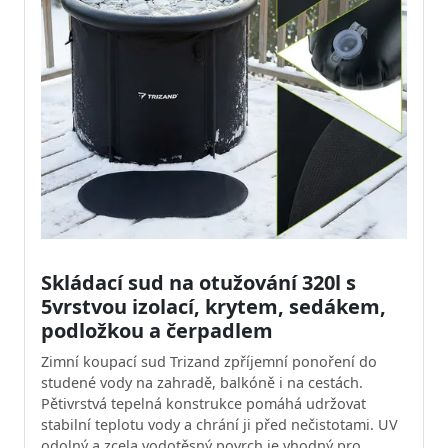
Skládací sud na otužování 320l s
5vrstvou izolací, krytem, sedákem,
podložkou a čerpadlem
Zimní koupací sud Trizand zpříjemní ponoření do
studené vody na zahradě, balkóně i na cestách.
Pětivrstvá tepelná konstrukce pomáhá udržovat
stabilní teplotu vody a chrání ji před nečistotami. UV
odolný a zcela vodotěsný povrch je vhodný pro