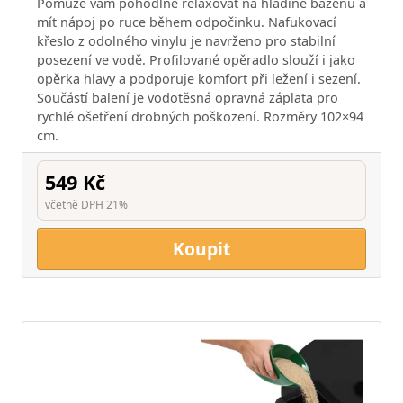
Pomůže vám pohodlně relaxovat na hladině bazénu a
mít nápoj po ruce během odpočinku. Nafukovací
křeslo z odolného vinylu je navrženo pro stabilní
posezení ve vodě. Profilované opěradlo slouží i jako
opěrka hlavy a podporuje komfort při ležení i sezení.
Součástí balení je vodotěsná opravná záplata pro
rychlé ošetření drobných poškození. Rozměry 102×94
cm.
549 Kč
včetně DPH 21%
Koupit