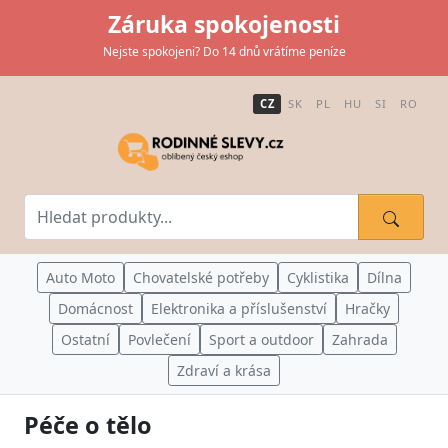
Záruka spokojenosti
Nejste spokojeni? Do 14 dnů vrátíme peníze
CZ
SK
PL
HU
SI
RO
Auto Moto
Chovatelské potřeby
Cyklistika
Dílna
Domácnost
Elektronika a příslušenství
Hračky
Ostatní
Povlečení
Sport a outdoor
Zahrada
Zdraví a krása
Péče o tělo