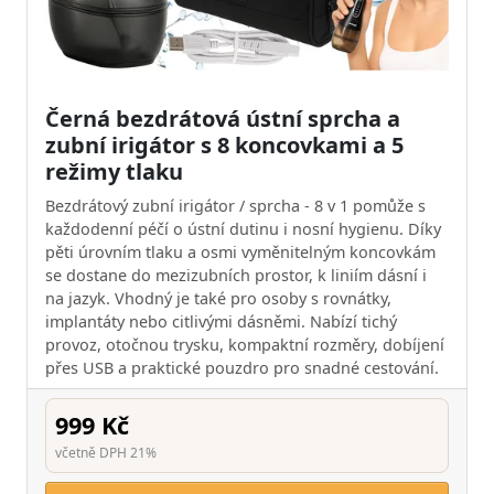
Černá bezdrátová ústní sprcha a
zubní irigátor s 8 koncovkami a 5
režimy tlaku
Bezdrátový zubní irigátor / sprcha - 8 v 1 pomůže s
každodenní péčí o ústní dutinu i nosní hygienu. Díky
pěti úrovním tlaku a osmi vyměnitelným koncovkám
se dostane do mezizubních prostor, k liniím dásní i
na jazyk. Vhodný je také pro osoby s rovnátky,
implantáty nebo citlivými dásněmi. Nabízí tichý
provoz, otočnou trysku, kompaktní rozměry, dobíjení
přes USB a praktické pouzdro pro snadné cestování.
999 Kč
včetně DPH 21%