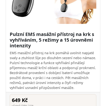
Pulzní EMS masážní přístroj na krk s
vyhříváním, 5 režimy a 15 úrovněmi
intenzity
EMS masážní přístroj na krk pomáhá uvolnit napjaté
svaly a ztuhlost šíje po dlouhém sezení nebo námaze.
Pulzní technologie a funkce vyhřívání přinášejí
příjemnou masáž krční oblasti a podporují prokrvení.
Bezdrátové provedení s dobíjecí baterií umožňuje
použití doma, v práci i na cestách. Pět masážních
režimů, patnáct úrovní intenzity a čtyři režimy
vyhřívání usnadní přizpůsobení masáže.
649 Kč
včetně DPH 21%