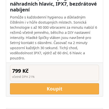
náhradních hlavic, IPX7, bezdrátové
nabíjení
Pomůže s každodenní hygienou a důkladným
čištěním i v hůře dostupných místech. Sonická
technologie s až 90 000 vibracemi za minutu nabízí 6
režimů včetně jemného, bělicího a DIY nastavení
intenzity. Hladké špičky vláken jsou navržené pro
šetrný kontakt s dásněmi. Časovač na 2 minuty
upozorní každých 30 sekund. Tichý chod,
voděodolnost IPX7, výdrž až 60 dní, 6 hlavic a
pouzdro.
799 Kč
včetně DPH 21%
Koupit