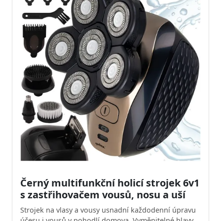
Černý multifunkční holicí strojek 6v1
s zastřihovačem vousů, nosu a uší
Strojek na vlasy a vousy usnadní každodenní úpravu
účesu i vousů v pohodlí domova. Vyměnitelné hlavy