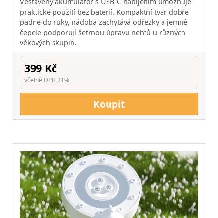
Vestavěný akumulátor s USB-C nabíjením umožňuje
praktické použití bez baterií. Kompaktní tvar dobře
padne do ruky, nádoba zachytává odřezky a jemné
čepele podporují šetrnou úpravu nehtů u různých
věkových skupin.
399 Kč
včetně DPH 21%
Koupit