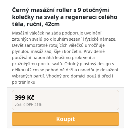
Černý masážní roller s 9 otočnými
kolečky na svaly a regeneraci celého
těla, ruční, 42cm
Masážní váleček na záda podporuje uvolnění
zatuhlých svalů po dlouhém sezení i fyzické námaze.
Devět samostatně rotujících válečků umožňuje
plynulou masáž zad, šíje i končetin. Pravidelné
používání napomáhá lepšímu prokrvení a
pružnějšímu pocitu svalů. Odolný plastový design s
délkou 42 cm se pohodlně drží a usnadňuje dosažení
vybraných partií. Vhodný pro domácí použití před i
po tréninku.
399 Kč
včetně DPH 21%
Koupit