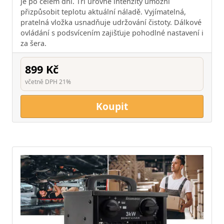
je po celém dni. Tři úrovně intenzity umožní
přizpůsobit teplotu aktuální náladě. Vyjímatelná,
pratelná vložka usnadňuje udržování čistoty. Dálkové
ovládání s podsvícením zajišťuje pohodlné nastavení i
za šera.
899 Kč
včetně DPH 21%
Koupit