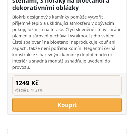
stěnami, 3 hořáky na bioetanol a
dekorativními oblázky
Biokrb designový s kamínky pomůže vytvořit
příjemné teplo a uklidňující atmosféru v obývacím
pokoji, ložnici i na terase. Čtyři skleněné stěny chrání
plamen a zároveň nechávají vyniknout jeho vzhled.
Čisté spalování na bioetanol neprodukuje kouř ani
zápach, takže není potřeba komín. Elegantní černá
konstrukce s barevnými kamínky doplní moderní
interiér a snadná montáž usnadňuje uvedení do
provozu.
1249 Kč
včetně DPH 21%
Koupit