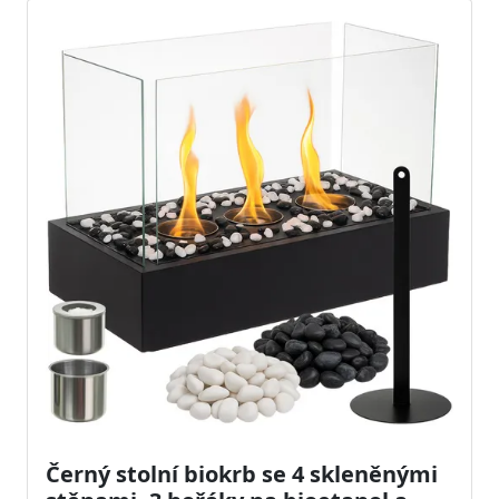
Černý stolní biokrb se 4 skleněnými