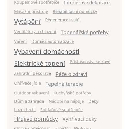
Koupelnové spotřebiče
Interiérové dekorace
Masážní přístroje
Rehabilitační pomůcky
Vytápění
Regenerace svalů
Ventilátory a chlazení
Topenářské potřeby
Vaření
Domácí automatizace
Vybavení domácnosti
Elektrické topení
Příslušenství ke kávě
Zahradní dekorace
Péče o zdraví
Ohřívače jídla
Tepelná terapie
Outdoor vybavení
Kuchyňské potřeby
Dům a zahrada
Nádobí na nápoje
Deky
Ložní textil
Snídaňové spotřebiče
Hřejivé pomůcky
Vyhřívací deky
Chytrá domácnost
Hrníčky
Biokrby