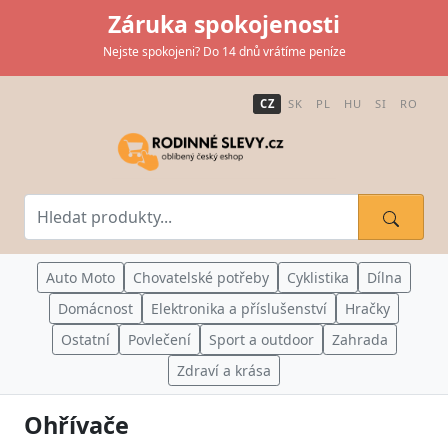
Záruka spokojenosti
Nejste spokojeni? Do 14 dnů vrátíme peníze
CZ
SK
PL
HU
SI
RO
Auto Moto
Chovatelské potřeby
Cyklistika
Dílna
Domácnost
Elektronika a příslušenství
Hračky
Ostatní
Povlečení
Sport a outdoor
Zahrada
Zdraví a krása
Ohřívače