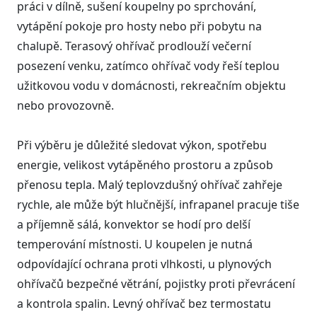
práci v dílně, sušení koupelny po sprchování,
vytápění pokoje pro hosty nebo při pobytu na
chalupě. Terasový ohřívač prodlouží večerní
posezení venku, zatímco ohřívač vody řeší teplou
užitkovou vodu v domácnosti, rekreačním objektu
nebo provozovně.
Při výběru je důležité sledovat výkon, spotřebu
energie, velikost vytápěného prostoru a způsob
přenosu tepla. Malý teplovzdušný ohřívač zahřeje
rychle, ale může být hlučnější, infrapanel pracuje tiše
a příjemně sálá, konvektor se hodí pro delší
temperování místnosti. U koupelen je nutná
odpovídající ochrana proti vlhkosti, u plynových
ohřívačů bezpečné větrání, pojistky proti převrácení
a kontrola spalin. Levný ohřívač bez termostatu