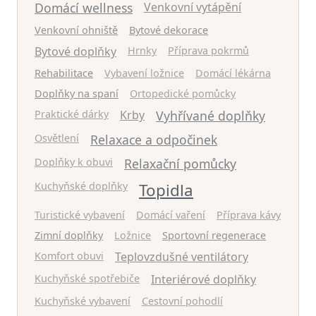
Domácí wellness
Venkovní vytápění
Venkovní ohniště
Bytové dekorace
Bytové doplňky
Hrnky
Příprava pokrmů
Rehabilitace
Vybavení ložnice
Domácí lékárna
Doplňky na spaní
Ortopedické pomůcky
Praktické dárky
Krby
Vyhřívané doplňky
Osvětlení
Relaxace a odpočinek
Doplňky k obuvi
Relaxační pomůcky
Kuchyňské doplňky
Topidla
Turistické vybavení
Domácí vaření
Příprava kávy
Zimní doplňky
Ložnice
Sportovní regenerace
Komfort obuvi
Teplovzdušné ventilátory
Kuchyňské spotřebiče
Interiérové doplňky
Kuchyňské vybavení
Cestovní pohodlí