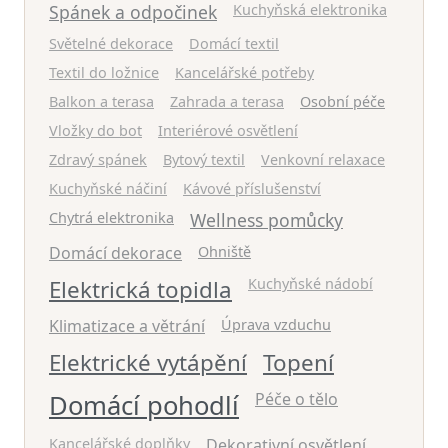
Spánek a odpočinek
Kuchyňská elektronika
Světelné dekorace
Domácí textil
Textil do ložnice
Kancelářské potřeby
Balkon a terasa
Zahrada a terasa
Osobní péče
Vložky do bot
Interiérové osvětlení
Zdravý spánek
Bytový textil
Venkovní relaxace
Kuchyňské náčiní
Kávové příslušenství
Chytrá elektronika
Wellness pomůcky
Domácí dekorace
Ohniště
Elektrická topidla
Kuchyňské nádobí
Klimatizace a větrání
Úprava vzduchu
Elektrické vytápění
Topení
Domácí pohodlí
Péče o tělo
Kancelářské doplňky
Dekorativní osvětlení