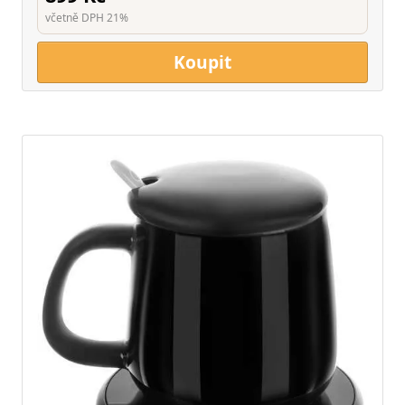
včetně DPH 21%
Koupit