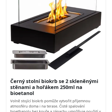
Černý stolní biokrb se 2 skleněnými
stěnami a hořákem 250ml na
bioetanol
Volně stojící biokrb pomůže vytvořit příjemnou
atmosféru doma i na terase. Čisté spalování
bioethanolu bez kouře a zápachu umožňuje použití v