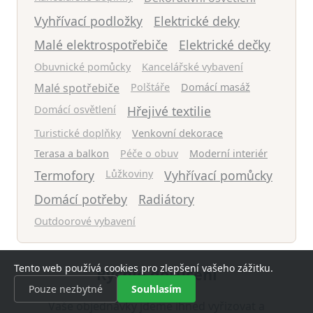
Vyhřívací podložky
Elektrické deky
Malé elektrospotřebiče
Elektrické dečky
Obuvnické pomůcky
Kancelářské vybavení
Malé spotřebiče
Polštáře
Domácí masáž
Domácí osvětlení
Hřejivé textilie
Turistické doplňky
Venkovní dekorace
Terasa a balkon
Péče o obuv
Moderní interiér
Termofory
Lůžkoviny
Vyhřívací pomůcky
Domácí potřeby
Radiátory
Outdoorové vybavení
Tento web používá cookies pro zlepšení vašeho zážitku.
Rychlé doručení
Pouze nezbytné
Souhlasím
Vaše objednávky jdeme ihned vyřizovat a