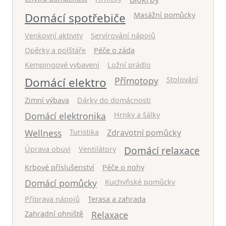
Domácí spotřebiče
Masážní pomůcky
Venkovní aktivity
Servírování nápojů
Opěrky a polštáře
Péče o záda
Kempingové vybavení
Ložní prádlo
Domácí elektro
Přímotopy
Stolování
Zimní výbava
Dárky do domácnosti
Domácí elektronika
Hrnky a šálky
Wellness
Turistika
Zdravotní pomůcky
Domácí relaxace
Úprava obuvi
Ventilátory
Krbové příslušenství
Péče o nohy
Domácí pomůcky
Kuchyňské pomůcky
Příprava nápojů
Terasa a zahrada
Zahradní ohniště
Relaxace