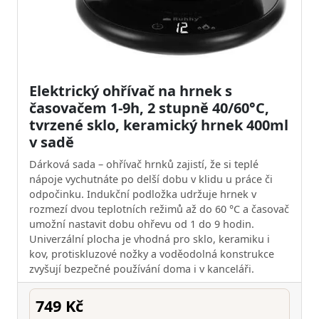
Elektrický ohřívač na hrnek s
časovačem 1-9h, 2 stupně 40/60°C,
tvrzené sklo, keramický hrnek 400ml
v sadě
Dárková sada – ohřívač hrnků zajistí, že si teplé
nápoje vychutnáte po delší dobu v klidu u práce či
odpočinku. Indukční podložka udržuje hrnek v
rozmezí dvou teplotních režimů až do 60 °C a časovač
umožní nastavit dobu ohřevu od 1 do 9 hodin.
Univerzální plocha je vhodná pro sklo, keramiku i
kov, protiskluzové nožky a voděodolná konstrukce
zvyšují bezpečné používání doma i v kanceláři.
749 Kč