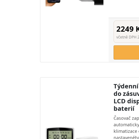
2249 
včetně DPH 
Týdenní 
do zásu
LCD disp
baterií
Časovač za
automaticky 
klimatizace
nastavenéh