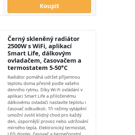
Koupit
Černý skleněný radiátor
2500W s WiFi, aplikací
Smart Life, dálkovým
ovladačem, časovačem a
termostatem 5-50°C
Radiátor pomáhá udržet příjemnou
teplotu doma přesně podle vašeho
denního rytmu. Díky Wi-Fi ovládání v
aplikaci Smart Life a přiloženému
dálkovému ovladači nastavíte teplotu i
časovač odkudkoli. Tři režimy vytápění
umožní zvolit klidný chod pro každý
den, úspornější provoz nebo udržování
mírného tepla. Elektronický termostat,
LED displej, časovač a bezpečnostní