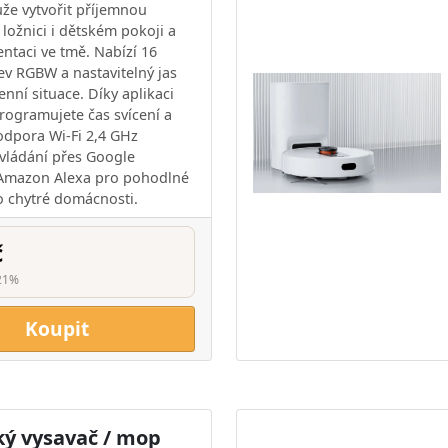
e vytvořit příjemnou
ložnici i dětském pokoji a
entaci ve tmě. Nabízí 16
ev RGBW a nastavitelný jas
nní situace. Díky aplikaci
ogramujete čas svícení a
Podpora Wi-Fi 2,4 GHz
vládání přes Google
 Amazon Alexa pro pohodlné
o chytré domácnosti.
č
21%
Koupit
ký vysavač / mop