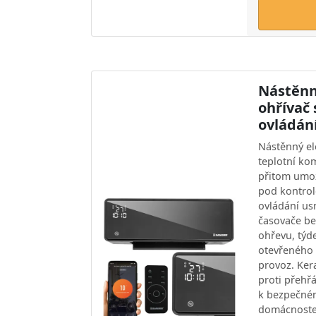
Nástěnn
ohřívač
ovládán
Nástěnný ele
teplotní ko
přitom umož
pod kontrol
ovládání us
časovače be
ohřevu, týd
otevřeného
provoz. Ker
proti přehřá
k bezpečném
domácnoste