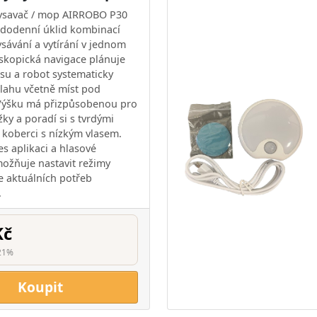
vysavač / mop AIRROBO P30
dodenní úklid kombinací
ysávání a vytírání v jednom
skopická navigace plánuje
asu a robot systematicky
lahu včetně míst pod
Výšku má přizpůsobenou pro
ky a poradí si s tvrdými
 koberci s nízkým vlasem.
es aplikaci a hlasové
možňuje nastavit režimy
le aktuálních potřeb
.
Kč
21%
Koupit