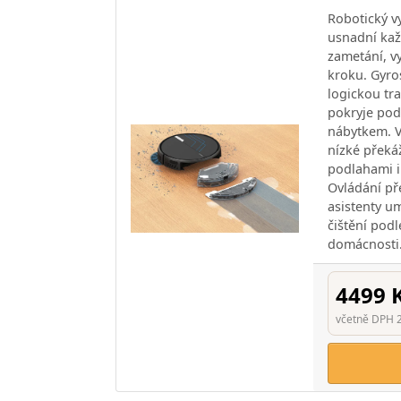
Robotický 
usnadní kaž
zametání, v
kroku. Gyro
logickou tr
pokryje pod
nábytkem. 
nízké překáž
podlahami i
Ovládání př
asistenty u
čištění pod
domácnosti
4499 
včetně DPH 