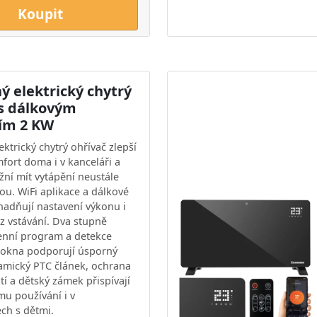
Koupit
ý elektrický chytrý
 s dálkovým
ím 2 KW
ktrický chytrý ohřívač zlepší
mfort doma i v kanceláři a
ní mít vytápění neustále
ou. WiFi aplikace a dálkové
nadňují nastavení výkonu i
z vstávání. Dva stupně
enní program a detekce
 okna podporují úsporný
amický PTC článek, ochrana
tí a dětský zámek přispívají
u používání i v
ch s dětmi.