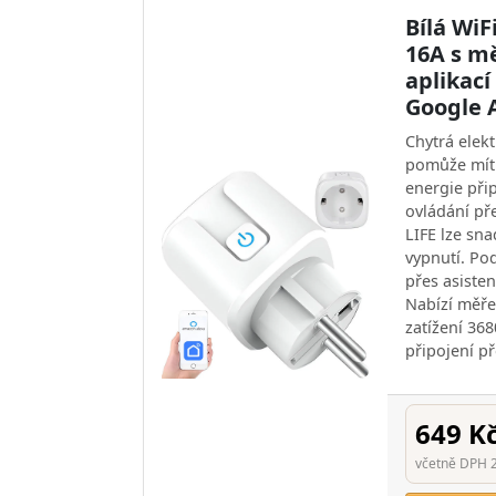
Bílá WiF
16A s m
aplikací
Google 
Chytrá elek
pomůže mít 
energie při
ovládání př
LIFE lze sna
vypnutí. Po
přes asisten
Nabízí měře
zatížení 36
připojení př
649 K
včetně DPH 