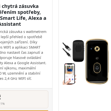
i chytrá zásuvka
ěřením spotřeby,
 Smart Life, Alexa a
Assistant
trická zásuvka s wattmetrem
lepší přehled o spotřebě
pojených zařízení. Díky
es WIFI a aplikaci SMART
dno nastavit čas zapnutí a
dporuje hlasové ovládání
ty Alexa a Google Assistant.
ní výkonu, maximální
80 W, uzemnění a stabilní
es 2,4 GHz WIFI síť.
č
21%