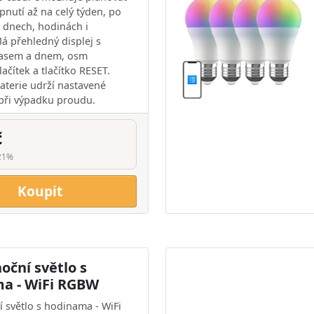
pnutí až na celý týden, po
h dnech, hodinách i
á přehledný displej s
časem a dnem, osm
lačítek a tlačítko RESET.
aterie udrží nastavené
při výpadku proudu.
č
21%
Koupit
oční světlo s
a - WiFi RGBW
í světlo s hodinama - WiFi