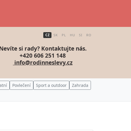
CZ
SK
PL
HU
SI
RO
Nevíte si rady? Kontaktujte nás.
+420 606 251 148
info@rodinneslevy.cz
atní
Povlečení
Sport a outdoor
Zahrada