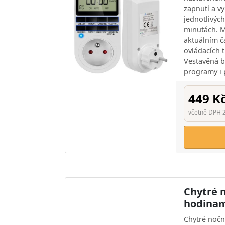
zapnutí a vy
jednotlivýc
minutách. M
aktuálním 
ovládacích t
Vestavěná b
programy i 
449 K
včetně DPH 
Chytré n
hodinam
Chytré nočn