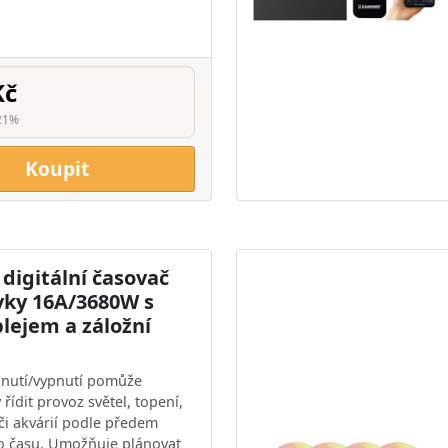
Kč
21%
Koupit
digitální časovač
vky 16A/3680W s
lejem a záložní
pnutí/vypnutí pomůže
řídit provoz světel, topení,
 či akvárií podle předem
o času. Umožňuje plánovat