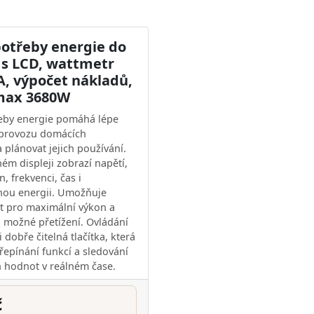
potřeby energie do
 s LCD, wattmetr
A, výpočet nákladů,
max 3680W
eby energie pomáhá lépe
provozu domácích
 plánovat jejich používání.
ém displeji zobrazí napětí,
, frekvenci, čas i
nou energii. Umožňuje
mit pro maximální výkon a
 možné přetížení. Ovládání
ři dobře čitelná tlačítka, která
řepínání funkcí a sledování
 hodnot v reálném čase.
č