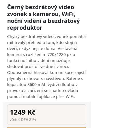
Černý bezdrátový video
zvonek s kamerou, WiFi,
noční vidění a bezdrátový
reproduktor
Chytrý bezdrátový video zvonek pomáhá
mít trvalý přehled o tom, kdo stojí u
dveří, i když nejste doma. Vestavěná
kamera s rozlišením 720x1280 px a
funkcí nočního vidění umožňuje
sledovat prostor ve dne i v noci.
Obousměrná hlasová komunikace zajistí
plynulý rozhovor s návštěvou. Baterie s
kapacitou 3600 mAh vydrží dlouho v
provozu a zařízení se snadno ovládá
pomocí mobilní aplikace přes WiFi.
1249 Kč
včetně DPH 21%