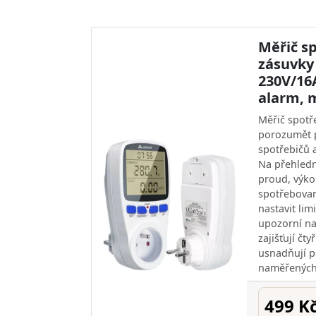
Měřič s
zásuvky
230V/16
alarm, 
Měřič spotř
porozumět 
spotřebičů a
Na přehledn
proud, výkon
spotřebova
nastavit li
upozorní na
zajišťují čty
usnadňují p
naměřených
499 K