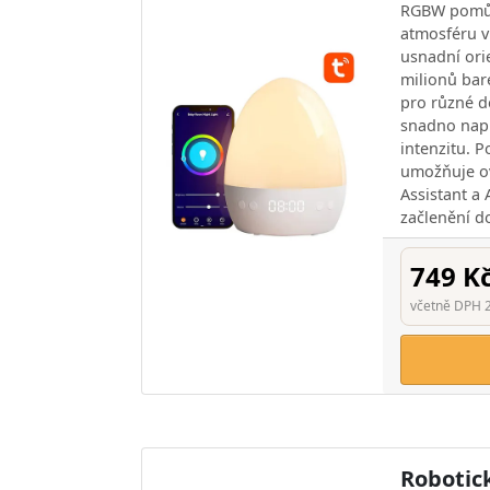
RGBW pomůž
atmosféru v 
usnadní ori
milionů bar
pro různé de
snadno napr
intenzitu. 
umožňuje o
Assistant a
začlenění d
749 K
včetně DPH 
Robotic