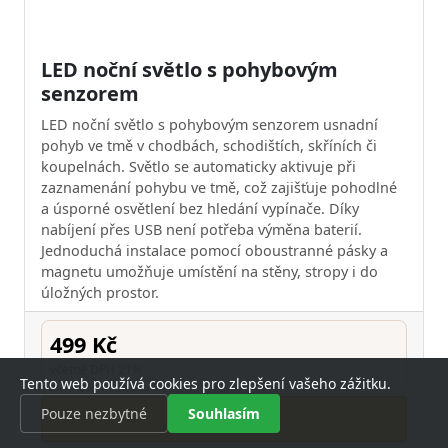
LED noční světlo s pohybovým
senzorem
LED noční světlo s pohybovým senzorem usnadní
pohyb ve tmě v chodbách, schodištích, skříních či
koupelnách. Světlo se automaticky aktivuje při
zaznamenání pohybu ve tmě, což zajišťuje pohodlné
a úsporné osvětlení bez hledání vypínače. Díky
nabíjení přes USB není potřeba výměna baterií.
Jednoduchá instalace pomocí oboustranné pásky a
magnetu umožňuje umístění na stěny, stropy i do
úložných prostor.
499 Kč
včetně DPH 21%
Tento web používá cookies pro zlepšení vašeho zážitku.
Pouze nezbytné
Souhlasím
Koupit