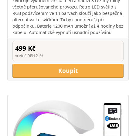
Zvlhčuje výkonem 25–40 ml/h a nabízí 3 režimy mlhy
včetně přerušovaného provozu. Retro LED světlo s
RGB podsvícením ve 14 barvách slouží jako bezpečná
alternativa ke svíčkám. Tichý chod neruší při
odpočinku. Baterie 1200 mAh umožní až 4 hodiny bez
kabelu. Automatické vypnutí usnadní používání.
499 Kč
včetně DPH 21%
Koupit