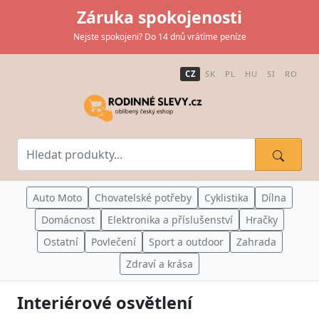
Záruka spokojenosti
Nejste spokojeni? Do 14 dnů vrátíme peníze
CZ
SK
PL
HU
SI
RO
Auto Moto
Chovatelské potřeby
Cyklistika
Dílna
Domácnost
Elektronika a příslušenství
Hračky
Ostatní
Povlečení
Sport a outdoor
Zahrada
Zdraví a krása
Interiérové osvětlení