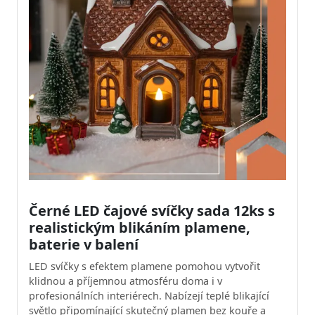
Černé LED čajové svíčky sada 12ks s
realistickým blikáním plamene,
baterie v balení
LED svíčky s efektem plamene pomohou vytvořit
klidnou a příjemnou atmosféru doma i v
profesionálních interiérech. Nabízejí teplé blikající
světlo připomínající skutečný plamen bez kouře a