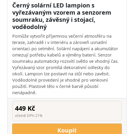
Černý solární LED lampion s
vyřezávaným vzorem a senzorem
soumraku, závěsný i stojací,
voděodolný
Pomůže vytvořit příjemnou večerní atmosféru na
terase, zahradě i v interiéru a zároveň usnadní
orientaci po setmění. Solární napájení a akumulátor
omezují potřebu kabelů a výměny baterií. Senzor
soumraku automaticky rozsvítí světlo ve vhodný čas.
Vyřezávaný vzor promítá dekorativní odlesky do
okolí. Lampion lze postavit na stůl nebo zavěsit.
Voděodolné provedení je vhodné pro venkovní
použití. Plastové tělo v černé barvě působí
nenápadně.
449 Kč
včetně DPH 21%
Koupit