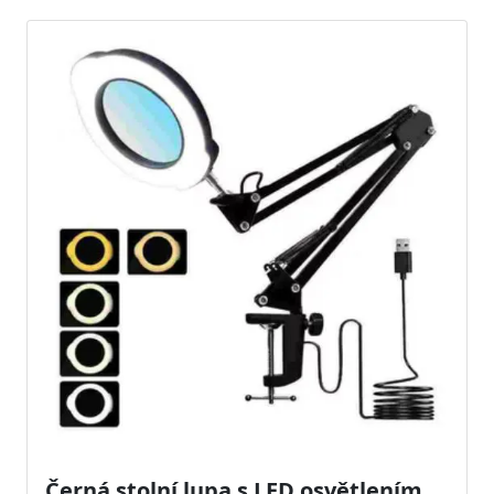
Černá stolní lupa s LED osvětlením