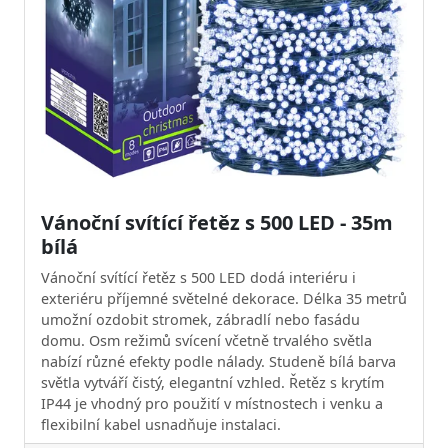
Vánoční svítící řetěz s 500 LED - 35m
bílá
Vánoční svítící řetěz s 500 LED dodá interiéru i
exteriéru příjemné světelné dekorace. Délka 35 metrů
umožní ozdobit stromek, zábradlí nebo fasádu
domu. Osm režimů svícení včetně trvalého světla
nabízí různé efekty podle nálady. Studeně bílá barva
světla vytváří čistý, elegantní vzhled. Řetěz s krytím
IP44 je vhodný pro použití v místnostech i venku a
flexibilní kabel usnadňuje instalaci.