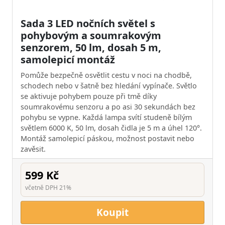
Sada 3 LED nočních světel s
pohybovým a soumrakovým
senzorem, 50 lm, dosah 5 m,
samolepicí montáž
Pomůže bezpečně osvětlit cestu v noci na chodbě,
schodech nebo v šatně bez hledání vypínače. Světlo
se aktivuje pohybem pouze při tmě díky
soumrakovému senzoru a po asi 30 sekundách bez
pohybu se vypne. Každá lampa svítí studeně bílým
světlem 6000 K, 50 lm, dosah čidla je 5 m a úhel 120°.
Montáž samolepicí páskou, možnost postavit nebo
zavěsit.
599 Kč
včetně DPH 21%
Koupit