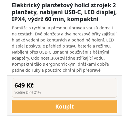
Elektrický planžetový holící strojek 2
planžety, nabíjení USB-C, LED displej,
IPX4, výdrž 60 min, kompaktní
Pomůže s rychlou a přesnou úpravou vousů doma i
na cestách. Dvě planžety a dva nerezové břity zajišťují
hladké vedení po konturách a pohodlné holení. LED
displej poskytuje přehled o stavu baterie a režimu.
Nabíjení přes USB-C usnadní používání s běžnými
adaptéry. Odolnost IPX4 zvládne stříkající vodu.
Kompaktní tělo s ergonomickými drážkami dobře
padne do ruky a pouzdro chrání při přepravě.
649 Kč
včetně DPH 21%
Koupit