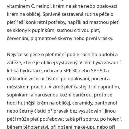
vitaminem C, retinol, krém na akné nebo opalovací
krém na obličej. Správně sestavená rutina péče o
pleť řeší konkrétní potřeby, například mastnou pleť
se sklony k pupínkům, suchou citlivou pleť,
červenání, pigmentové skvrny nebo první vrásky.
Nejvíce se péče o pleť mění podle ročního období a
zátěže, které je obličej vystavený. V létě bývá zásadní
lehká hydratace, ochrana SPF 30 nebo SPF 50 a
důkladné večerní čištění po opalování, pocení a
městském prachu. V zimě pleť častěji trpí napnutím,
šupinkami a narušenou kožní bariérou, proto se
hodí hutnější krém na obličej, ceramidy, panthenol
nebo šetrný čisticí přípravek bez vysušování. Jinou
péči může pleť potřebovat také při sportu, po holení,
během těhotenství, při nošení make-upu nebo při