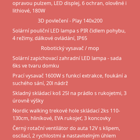
opravou pulzem, LED displej, 6 ochran, olověné i
lithiové, 180W
3D povlečení - Play 140x200
Solární pouliční LED lampa s PIR čidlem pohybu,
4 režimy, dálkové ovládání, IP65
Robotický vysavač / mop
Solární zapichovací zahradní LED lampa - sada
6ks ve tvaru domku
Prací vysavač 1600W s funkcí extrakce, foukání a
suchého sání, 20l nádrž
Skladný skládací koš 25l na prádlo s rukojetmi, 3
úrovně výšky
Nordic walking trekové hole skládací 2ks 110-
130cm, hliníkové, EVA rukojeť, 3 koncovky
Černý rotační ventilátor do auta 12V s klipem,
oscilací, 2 rychlostmi a nastavitelným úhlem