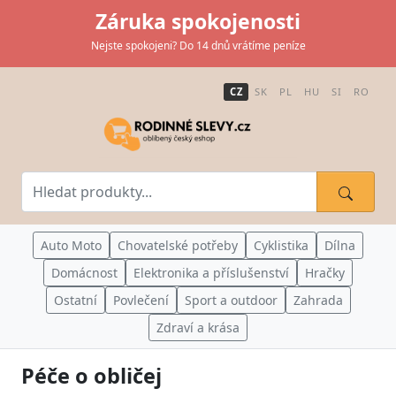
Záruka spokojenosti
Nejste spokojeni? Do 14 dnů vrátíme peníze
CZ
SK
PL
HU
SI
RO
Auto Moto
Chovatelské potřeby
Cyklistika
Dílna
Domácnost
Elektronika a příslušenství
Hračky
Ostatní
Povlečení
Sport a outdoor
Zahrada
Zdraví a krása
Péče o obličej