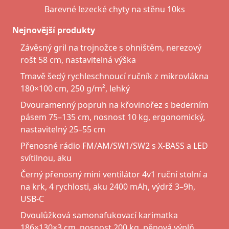
Barevné lezecké chyty na stěnu 10ks
Nejnovější produkty
Závěsný gril na trojnožce s ohništěm, nerezový
rošt 58 cm, nastavitelná výška
Tmavě šedý rychleschnoucí ručník z mikrovlákna
180×100 cm, 250 g/m², lehký
Dvouramenný popruh na křovinořez s bederním
pásem 75–135 cm, nosnost 10 kg, ergonomický,
nastavitelný 25–55 cm
Přenosné rádio FM/AM/SW1/SW2 s X-BASS a LED
svítilnou, aku
Černý přenosný mini ventilátor 4v1 ruční stolní a
na krk, 4 rychlosti, aku 2400 mAh, výdrž 3–9h,
USB-C
Dvoulůžková samonafukovací karimatka
186×130×3 cm, nosnost 200 kg, pěnová výplň