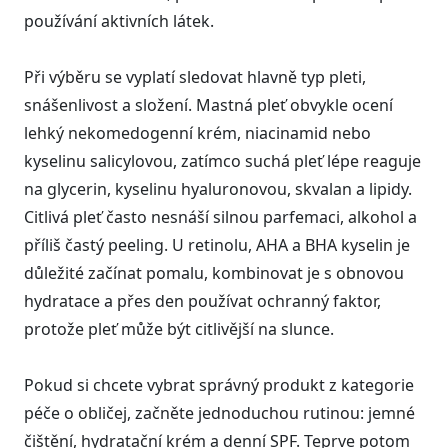
používání aktivních látek.
Při výběru se vyplatí sledovat hlavně typ pleti,
snášenlivost a složení. Mastná pleť obvykle ocení
lehký nekomedogenní krém, niacinamid nebo
kyselinu salicylovou, zatímco suchá pleť lépe reaguje
na glycerin, kyselinu hyaluronovou, skvalan a lipidy.
Citlivá pleť často nesnáší silnou parfemaci, alkohol a
příliš častý peeling. U retinolu, AHA a BHA kyselin je
důležité začínat pomalu, kombinovat je s obnovou
hydratace a přes den používat ochranný faktor,
protože pleť může být citlivější na slunce.
Pokud si chcete vybrat správný produkt z kategorie
péče o obličej, začněte jednoduchou rutinou: jemné
čištění, hydratační krém a denní SPF. Teprve potom