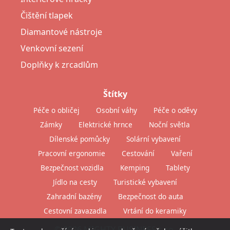
Čištění tlapek
Diamantové nástroje
Venkovní sezení
Doplňky k zrcadlům
Štítky
Péče o obličej
Osobní váhy
Péče o oděvy
Zámky
Elektrické hrnce
Noční světla
Dílenské pomůcky
Solární vybavení
Pracovní ergonomie
Cestování
Vaření
Bezpečnost vozidla
Kemping
Tablety
Jídlo na cesty
Turistické vybavení
Zahradní bazény
Bezpečnost do auta
Cestovní zavazadla
Vrtání do keramiky
© 2026 MIGHTY BUSINESS s.r.o.