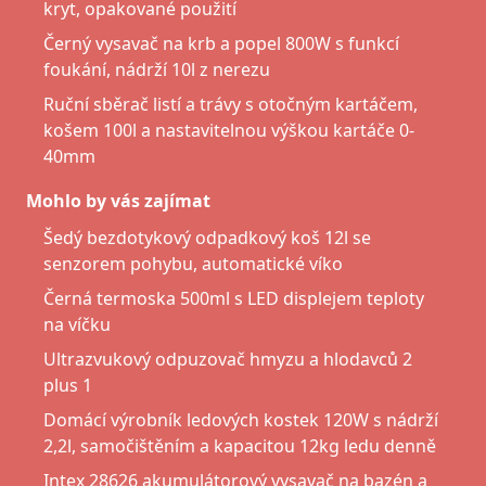
kryt, opakované použití
Černý vysavač na krb a popel 800W s funkcí
foukání, nádrží 10l z nerezu
Ruční sběrač listí a trávy s otočným kartáčem,
košem 100l a nastavitelnou výškou kartáče 0-
40mm
Mohlo by vás zajímat
Šedý bezdotykový odpadkový koš 12l se
senzorem pohybu, automatické víko
Černá termoska 500ml s LED displejem teploty
na víčku
Ultrazvukový odpuzovač hmyzu a hlodavců 2
plus 1
Domácí výrobník ledových kostek 120W s nádrží
2,2l, samočištěním a kapacitou 12kg ledu denně
Intex 28626 akumulátorový vysavač na bazén a