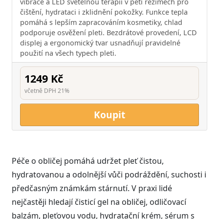
vibrace a LED světelnou terapii v pěti režimech pro
čištění, hydrataci i zklidnění pokožky. Funkce tepla
pomáhá s lepším zapracováním kosmetiky, chlad
podporuje osvěžení pleti. Bezdrátové provedení, LCD
displej a ergonomický tvar usnadňují pravidelné
použití na všech typech pleti.
1249 Kč
včetně DPH 21%
Koupit
Péče o obličej pomáhá udržet pleť čistou,
hydratovanou a odolnější vůči podráždění, suchosti i
předčasným známkám stárnutí. V praxi lidé
nejčastěji hledají čisticí gel na obličej, odličovací
balzám, pleťovou vodu, hydratační krém, sérum s