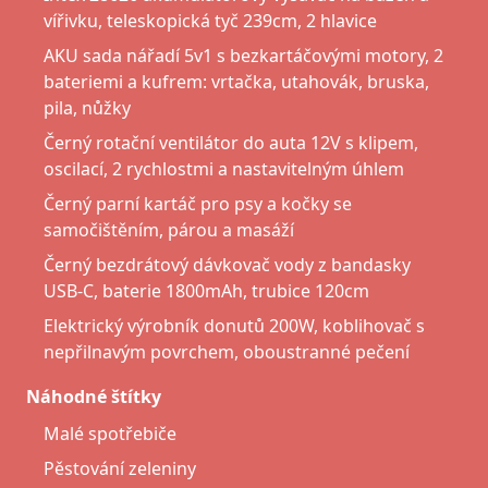
vířivku, teleskopická tyč 239cm, 2 hlavice
AKU sada nářadí 5v1 s bezkartáčovými motory, 2
bateriemi a kufrem: vrtačka, utahovák, bruska,
pila, nůžky
Černý rotační ventilátor do auta 12V s klipem,
oscilací, 2 rychlostmi a nastavitelným úhlem
Černý parní kartáč pro psy a kočky se
samočištěním, párou a masáží
Černý bezdrátový dávkovač vody z bandasky
USB-C, baterie 1800mAh, trubice 120cm
Elektrický výrobník donutů 200W, koblihovač s
nepřilnavým povrchem, oboustranné pečení
Náhodné štítky
Malé spotřebiče
Pěstování zeleniny