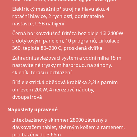
Elektrický masážní přístroj na hlavu aku, 4
rotační hlavice, 2 rychlosti, odnímatelné
nástavce, USB nabíjení
Černá horkovzdušná fritéza bez oleje 16l 2400W
s dotykovým panelem, 10 programů, cirkulace
360, teplota 80–200 C, prosklená dvířka
Zahradní zavlažovací systém a vodní mlha 15 m,
nastavitelné trysky mlha/proud, na záhony,
skleník, terasu i ochlazení
Bílá elektrická obědová krabička 2,2l s parním
ohřevem 200W, 4 nerezové nádoby,
dvoupatrová
Naposledy upravené
Intex bazénový skimmer 28000 závěsný s
dávkovačem tablet, sběrným košem a ramenem,
pro bazény do 3,66m