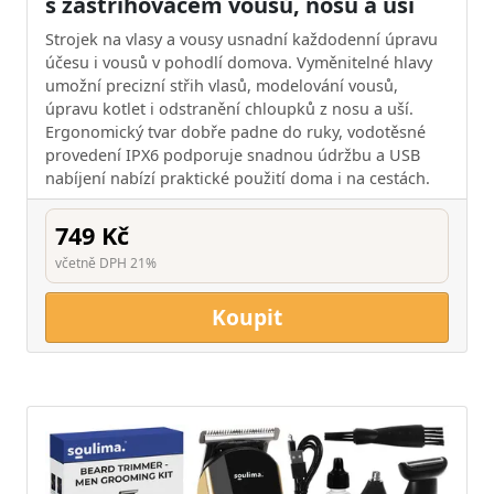
s zastřihovačem vousů, nosu a uší
Strojek na vlasy a vousy usnadní každodenní úpravu
účesu i vousů v pohodlí domova. Vyměnitelné hlavy
umožní precizní střih vlasů, modelování vousů,
úpravu kotlet i odstranění chloupků z nosu a uší.
Ergonomický tvar dobře padne do ruky, vodotěsné
provedení IPX6 podporuje snadnou údržbu a USB
nabíjení nabízí praktické použití doma i na cestách.
749 Kč
včetně DPH 21%
Koupit