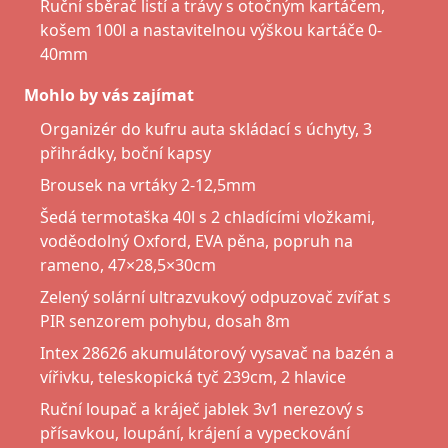
Ruční sběrač listí a trávy s otočným kartáčem,
košem 100l a nastavitelnou výškou kartáče 0-
40mm
Mohlo by vás zajímat
Organizér do kufru auta skládací s úchyty, 3
přihrádky, boční kapsy
Brousek na vrtáky 2-12,5mm
Šedá termotaška 40l s 2 chladícími vložkami,
voděodolný Oxford, EVA pěna, popruh na
rameno, 47×28,5×30cm
Zelený solární ultrazvukový odpuzovač zvířat s
PIR senzorem pohybu, dosah 8m
Intex 28626 akumulátorový vysavač na bazén a
vířivku, teleskopická tyč 239cm, 2 hlavice
Ruční loupač a kráječ jablek 3v1 nerezový s
přísavkou, loupání, krájení a vypeckování