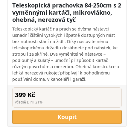
Teleskopická prachovka 84-250cm s 2
vyměnnými kartáči, mikrovlákno,
ohebná, nerezová tyč
Teleskopický kartáč na prach se dvěma nástavci
usnadní čištění vysokých i špatně dostupných míst
bez nutnosti stání na židli. Díky nastavitelnému
teleskopickému držadlu dosáhnete pod nábytek, ke
stropu i za skříně. Dva vyměnitelné nástavce –
podlouhlý a kulatý – umožní přizpůsobit kartáč
různým povrchům a mezerám. Ohebná konstrukce a
lehká nerezová rukojeť přispívají k pohodlnému
používání doma, v kanceláři i garáži.
399 Kč
včetně DPH 21%
Koupit