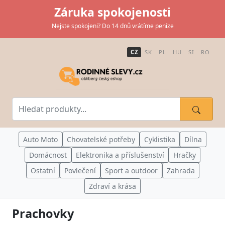
Záruka spokojenosti
Nejste spokojeni? Do 14 dnů vrátíme peníze
CZ
SK
PL
HU
SI
RO
Auto Moto
Chovatelské potřeby
Cyklistika
Dílna
Domácnost
Elektronika a příslušenství
Hračky
Ostatní
Povlečení
Sport a outdoor
Zahrada
Zdraví a krása
Prachovky