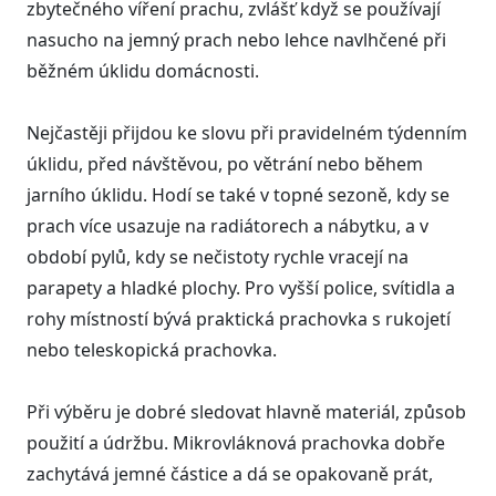
zbytečného víření prachu, zvlášť když se používají
nasucho na jemný prach nebo lehce navlhčené při
běžném úklidu domácnosti.
Nejčastěji přijdou ke slovu při pravidelném týdenním
úklidu, před návštěvou, po větrání nebo během
jarního úklidu. Hodí se také v topné sezoně, kdy se
prach více usazuje na radiátorech a nábytku, a v
období pylů, kdy se nečistoty rychle vracejí na
parapety a hladké plochy. Pro vyšší police, svítidla a
rohy místností bývá praktická prachovka s rukojetí
nebo teleskopická prachovka.
Při výběru je dobré sledovat hlavně materiál, způsob
použití a údržbu. Mikrovláknová prachovka dobře
zachytává jemné částice a dá se opakovaně prát,