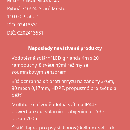
MIGHTY BUSINESS s.r.o.
Rybná 716/24, Staré Město
110 00 Praha 1
IČO: 02413531
DIČ: CZ02413531
Naposledy navštívené produkty
Vodotěsná solární LED girlanda 4m s 20
rampouchy, 8 světelnými režimy se
soumrakovým senzorem
Bílá ochranná síť proti hmyzu na záhony 3×6m,
80 mesh 0,17mm, HDPE, propustná pro světlo a
déšť
Multifunkční voděodolná svítilna IP44 s
powerbankou, solárním nabíjením a USB s
dosah 200m
Čistič tlapek pro psy silikonový kelímek vel. L do