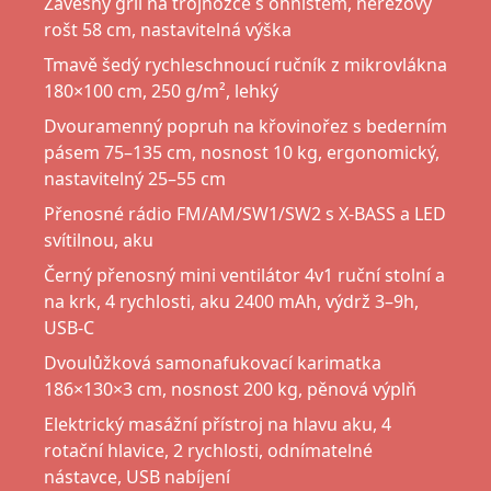
Závěsný gril na trojnožce s ohništěm, nerezový
rošt 58 cm, nastavitelná výška
Tmavě šedý rychleschnoucí ručník z mikrovlákna
180×100 cm, 250 g/m², lehký
Dvouramenný popruh na křovinořez s bederním
pásem 75–135 cm, nosnost 10 kg, ergonomický,
nastavitelný 25–55 cm
Přenosné rádio FM/AM/SW1/SW2 s X-BASS a LED
svítilnou, aku
Černý přenosný mini ventilátor 4v1 ruční stolní a
na krk, 4 rychlosti, aku 2400 mAh, výdrž 3–9h,
USB-C
Dvoulůžková samonafukovací karimatka
186×130×3 cm, nosnost 200 kg, pěnová výplň
Elektrický masážní přístroj na hlavu aku, 4
rotační hlavice, 2 rychlosti, odnímatelné
nástavce, USB nabíjení