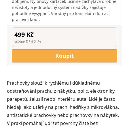
dobíjení. Nylonový kartáček účinně zachytává drobné
nečistoty a jednoduchý systém nádržky zajišťuje
pohodlné vysypání. Vhodný pro kancelář i domácí
pracovní kout.
499 Kč
včetně DPH 21%
Koupit
Prachovky slouží k rychlému i důkladnému
odstraňování prachu z nábytku, polic, elektroniky,
parapetů, žaluzií nebo interiéru auta. Lidé je často
hledají jako utěrky na prach, hadříky z mikrovlákna,
antistatické prachovky nebo prachovky na nábytek.
V praxi pomáhají udržet povrchy čisté bez