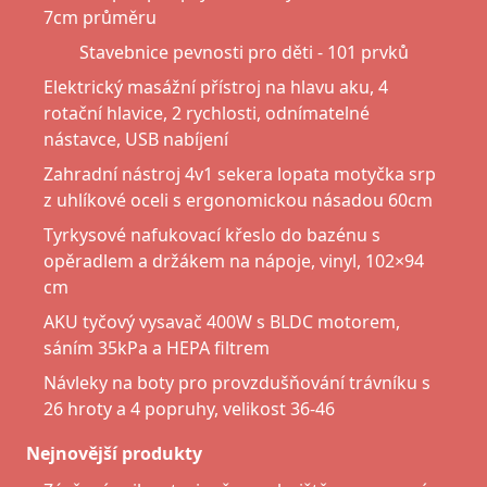
7cm průměru
Stavebnice pevnosti pro děti - 101 prvků
Elektrický masážní přístroj na hlavu aku, 4
rotační hlavice, 2 rychlosti, odnímatelné
nástavce, USB nabíjení
Zahradní nástroj 4v1 sekera lopata motyčka srp
z uhlíkové oceli s ergonomickou násadou 60cm
Tyrkysové nafukovací křeslo do bazénu s
opěradlem a držákem na nápoje, vinyl, 102×94
cm
AKU tyčový vysavač 400W s BLDC motorem,
sáním 35kPa a HEPA filtrem
Návleky na boty pro provzdušňování trávníku s
26 hroty a 4 popruhy, velikost 36-46
Nejnovější produkty