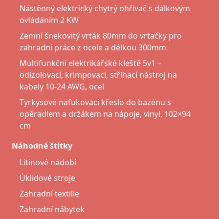
Nástěnný elektrický chytrý ohřívač s dálkovým
ovládáním 2 KW
Zemní šnekovitý vrták 80mm do vrtačky pro
zahradní práce z ocele a délkou 300mm
Multifunkční elektrikářské kleště 5v1 –
odizolovací, krimpovací, střihací nástroj na
kabely 10-24 AWG, ocel
Tyrkysové nafukovací křeslo do bazénu s
opěradlem a držákem na nápoje, vinyl, 102×94
cm
Náhodné štítky
Litinové nádobí
Úklidové stroje
Zahradní textilie
Zahradní nábytek