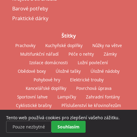
Barové potřeby
Praktické dárky
Štítky
Prachovky
Kuchyňské doplňky
Nůžky na větve
Multifunkční nářadí
Péče o nehty
Zámky
Izolace domácnosti
Ložní povlečení
Obědové boxy
Úložné tašky
Úložné nádoby
Pohybové hry
Elektrické trouby
Kancelářské doplňky
Povrchová úprava
Sportovní lahve
Lampičky
Zahradní fontány
Cyklistické brašny
Příslušenství ke křovinořezům
© 2026 MIGHTY BUSINESS s.r.o.
Tento web používá cookies pro zlepšení vašeho zážitku.
Pouze nezbytné
Souhlasím