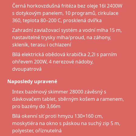
Černá horkovzdušná fritéza bez oleje 16l 2400W
s dotykovým panelem, 10 programů, cirkulace
360, teplota 80–200 C, prosklená dvířka
Zahradní zavlažovací systém a vodní mlha 15 m,
nastavitelné trysky mlha/proud, na záhony,
skleník, terasu i ochlazení
Bílá elektrická obědová krabička 2,2l s parním
ohřevem 200W, 4 nerezové nádoby,
dvoupatrová
Naposledy upravené
Intex bazénový skimmer 28000 závěsný s
dávkovačem tablet, sběrným košem a ramenem,
pro bazény do 3,66m
Bílá okenní síť proti hmyzu 130×160 cm,
moskytiéra na okno s páskou na suchý zip 5 m,
polyester, oříznutelná