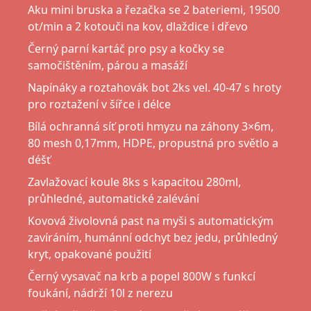
Aku mini bruska a řezačka se 2 bateriemi, 19500
ot/min a 2 kotouči na kov, dlaždice i dřevo
Černý parní kartáč pro psy a kočky se
samočištěním, párou a masáží
Napínáky a roztahovák bot 2ks vel. 40-47 s hroty
pro roztažení v šířce i délce
Bílá ochranná síť proti hmyzu na záhony 3×6m,
80 mesh 0,17mm, HDPE, propustná pro světlo a
déšť
Zavlažovací koule 8ks s kapacitou 280ml,
průhledné, automatické zalévání
Kovová živolovná past na myši s automatickým
zavíráním, humánní odchyt bez jedu, průhledný
kryt, opakované použití
Černý vysavač na krb a popel 800W s funkcí
foukání, nádrží 10l z nerezu