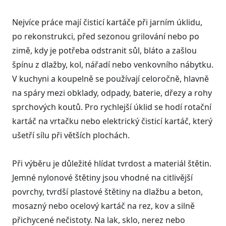
Nejvíce práce mají čisticí kartáče při jarním úklidu,
po rekonstrukci, před sezonou grilování nebo po
zimě, kdy je potřeba odstranit sůl, bláto a zašlou
špínu z dlažby, kol, nářadí nebo venkovního nábytku.
V kuchyni a koupelně se používají celoročně, hlavně
na spáry mezi obklady, odpady, baterie, dřezy a rohy
sprchových koutů. Pro rychlejší úklid se hodí rotační
kartáč na vrtačku nebo elektrický čisticí kartáč, který
ušetří sílu při větších plochách.
Při výběru je důležité hlídat tvrdost a materiál štětin.
Jemné nylonové štětiny jsou vhodné na citlivější
povrchy, tvrdší plastové štětiny na dlažbu a beton,
mosazný nebo ocelový kartáč na rez, kov a silně
přichycené nečistoty. Na lak, sklo, nerez nebo