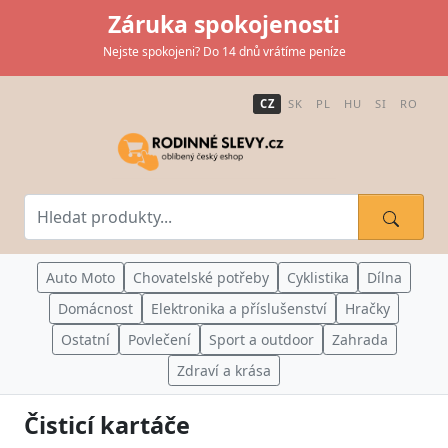
Záruka spokojenosti
Nejste spokojeni? Do 14 dnů vrátíme peníze
CZ
SK
PL
HU
SI
RO
Auto Moto
Chovatelské potřeby
Cyklistika
Dílna
Domácnost
Elektronika a příslušenství
Hračky
Ostatní
Povlečení
Sport a outdoor
Zahrada
Zdraví a krása
Čisticí kartáče