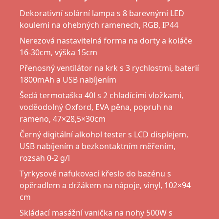
Dekorativní solární lampa s 8 barevnými LED
koulemi na ohebných ramenech, RGB, IP44
Nerezová nastavitelná forma na dorty a koláče
16-30cm, výška 15cm
Přenosný ventilátor na krk s 3 rychlostmi, baterií
1800mAh a USB nabíjením
Šedá termotaška 40l s 2 chladícími vložkami,
voděodolný Oxford, EVA pěna, popruh na
rameno, 47×28,5×30cm
Černý digitální alkohol tester s LCD displejem,
USB nabíjením a bezkontaktním měřením,
rozsah 0-2 g/l
Tyrkysové nafukovací křeslo do bazénu s
opěradlem a držákem na nápoje, vinyl, 102×94
cm
Skládací masážní vanička na nohy 500W s