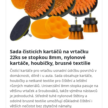
Sada čisticích kartáčů na vrtačku
22ks se stopkou 8mm, nylonové
kartáče, houbičky, brusné textilie
Čistící kartáče pro vrtačku usnadní údržbu povrchů v
domácnosti, dílně i u auta. Sada obsahuje kartáče,
houbičky a netkané textilie pro čištění a leštění
různých materiálů. Univerzální 8mm stopka pasuje na
většinu vrtaček a šroubováků, takže výměna nástavců
je jednoduchá. Středně tuhé nylonové štětiny a
odolné brusné textilie umožňují důkladné čištění i
větších nečistot bez zbytečné námahy.