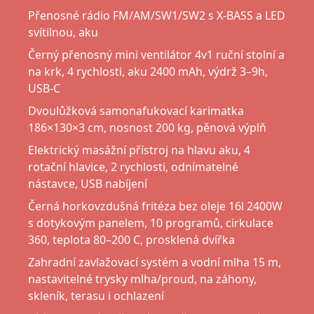
Přenosné rádio FM/AM/SW1/SW2 s X-BASS a LED
svítilnou, aku
Černý přenosný mini ventilátor 4v1 ruční stolní a
na krk, 4 rychlosti, aku 2400 mAh, výdrž 3–9h,
USB-C
Dvoulůžková samonafukovací karimatka
186×130×3 cm, nosnost 200 kg, pěnová výplň
Elektrický masážní přístroj na hlavu aku, 4
rotační hlavice, 2 rychlosti, odnímatelné
nástavce, USB nabíjení
Černá horkovzdušná fritéza bez oleje 16l 2400W
s dotykovým panelem, 10 programů, cirkulace
360, teplota 80–200 C, prosklená dvířka
Zahradní zavlažovací systém a vodní mlha 15 m,
nastavitelné trysky mlha/proud, na záhony,
skleník, terasu i ochlazení