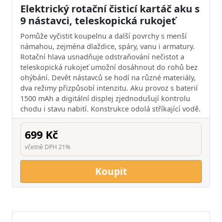
Elektrický rotační čisticí kartáč aku s
9 nástavci, teleskopická rukojeť
Pomůže vyčistit koupelnu a další povrchy s menší
námahou, zejména dlaždice, spáry, vanu i armatury.
Rotační hlava usnadňuje odstraňování nečistot a
teleskopická rukojeť umožní dosáhnout do rohů bez
ohýbání. Devět nástavců se hodí na různé materiály,
dva režimy přizpůsobí intenzitu. Aku provoz s baterií
1500 mAh a digitální displej zjednodušují kontrolu
chodu i stavu nabití. Konstrukce odolá stříkající vodě.
699 Kč
včetně DPH 21%
Koupit