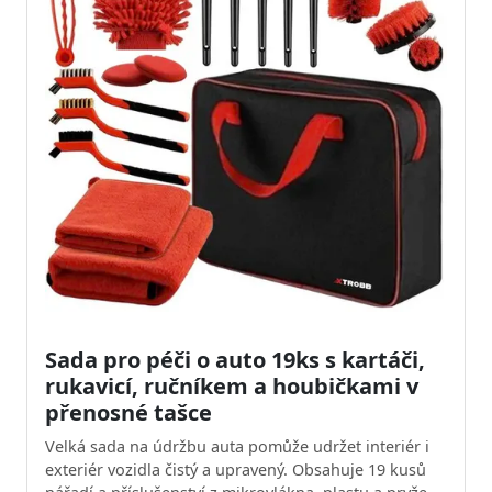
Sada pro péči o auto 19ks s kartáči,
rukavicí, ručníkem a houbičkami v
přenosné tašce
Velká sada na údržbu auta pomůže udržet interiér i
exteriér vozidla čistý a upravený. Obsahuje 19 kusů