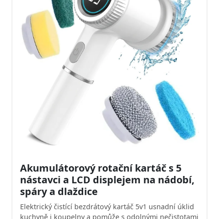
Akumulátorový rotační kartáč s 5
nástavci a LCD displejem na nádobí,
spáry a dlaždice
Elektrický čistící bezdrátový kartáč 5v1 usnadní úklid
kuchyně i koupelny a pomůže s odolnými nečistotami