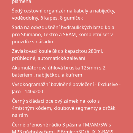
písmena
Šedý cestovní organizér na kabely a nabíječky,
voděodolný, 6 kapes, 8 gumiček
Sada na odvzdušnění hydraulických brzd kola
pro Shimano, Tektro a SRAM, kompletní set v
pouzdře s nářadím
Zavlažovací koule 8ks s kapacitou 280ml,
průhledné, automatické zalévání
Akumulátorová úhlová bruska 125mm s 2
bateriemi, nabíječkou a kufrem
Vysokogramážní bavlněné povlečení - Exclusive -
Jaro - 140x200
Černý skládací ocelový zámek na kolo s
4místným kódem, kloubové segmenty a držák
na rám
Černé přenosné rádio 3 pásma FM/AM/SW s
MP3 přehrávačem USB/microSD/AUX, X-BASS,