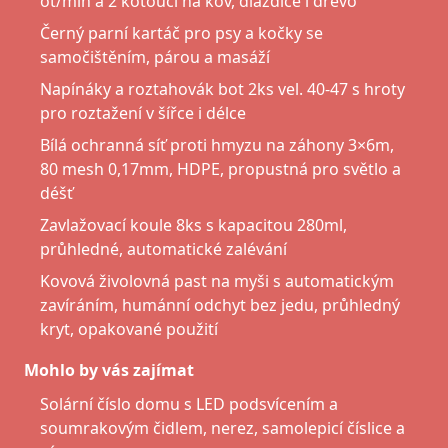
ot/min a 2 kotouči na kov, dlaždice i dřevo
Černý parní kartáč pro psy a kočky se
samočištěním, párou a masáží
Napínáky a roztahovák bot 2ks vel. 40-47 s hroty
pro roztažení v šířce i délce
Bílá ochranná síť proti hmyzu na záhony 3×6m,
80 mesh 0,17mm, HDPE, propustná pro světlo a
déšť
Zavlažovací koule 8ks s kapacitou 280ml,
průhledné, automatické zalévání
Kovová živolovná past na myši s automatickým
zavíráním, humánní odchyt bez jedu, průhledný
kryt, opakované použití
Mohlo by vás zajímat
Solární číslo domu s LED podsvícením a
soumrakovým čidlem, nerez, samolepicí číslice a