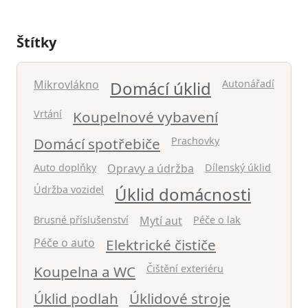
Štítky
Mikrovlákno
Domácí úklid
Autonářadí
Vrtání
Koupelnové vybavení
Domácí spotřebiče
Prachovky
Auto doplňky
Opravy a údržba
Dílenský úklid
Údržba vozidel
Úklid domácnosti
Brusné příslušenství
Mytí aut
Péče o lak
Péče o auto
Elektrické čističe
Koupelna a WC
Čištění exteriéru
Úklid podlah
Úklidové stroje