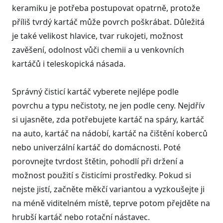
keramiku je potřeba postupovat opatrně, protože
příliš tvrdý kartáč může povrch poškrábat. Důležitá
je také velikost hlavice, tvar rukojeti, možnost
zavěšení, odolnost vůči chemii a u venkovních
kartáčů i teleskopická násada.
Správný čisticí kartáč vyberete nejlépe podle
povrchu a typu nečistoty, ne jen podle ceny. Nejdřív
si ujasněte, zda potřebujete kartáč na spáry, kartáč
na auto, kartáč na nádobí, kartáč na čištění koberců
nebo univerzální kartáč do domácnosti. Poté
porovnejte tvrdost štětin, pohodlí při držení a
možnost použití s čisticími prostředky. Pokud si
nejste jistí, začněte měkčí variantou a vyzkoušejte ji
na méně viditelném místě, teprve potom přejděte na
hrubší kartáč nebo rotační nástavec.