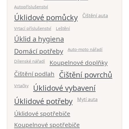
Autopříslušenství
Úklidové pomůcky
Čištění auta
Vrtací příslušenství
Leštění
Úklid a hygiena
Domácí potřeby
Auto-moto nářadí
Dílenské nářadí
Koupelnové doplňky
Čištění podlah
Čištění povrchů
Vrtačky
Úklidové vybavení
Úklidové potřeby
Mytí auta
Úklidové spotřebiče
Koupelnové spotřebiče