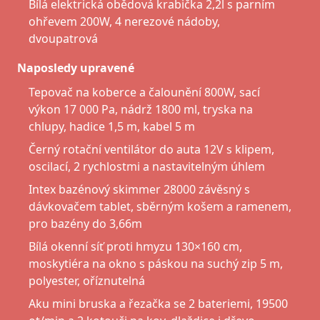
Bílá elektrická obědová krabička 2,2l s parním
ohřevem 200W, 4 nerezové nádoby,
dvoupatrová
Naposledy upravené
Tepovač na koberce a čalounění 800W, sací
výkon 17 000 Pa, nádrž 1800 ml, tryska na
chlupy, hadice 1,5 m, kabel 5 m
Černý rotační ventilátor do auta 12V s klipem,
oscilací, 2 rychlostmi a nastavitelným úhlem
Intex bazénový skimmer 28000 závěsný s
dávkovačem tablet, sběrným košem a ramenem,
pro bazény do 3,66m
Bílá okenní síť proti hmyzu 130×160 cm,
moskytiéra na okno s páskou na suchý zip 5 m,
polyester, oříznutelná
Aku mini bruska a řezačka se 2 bateriemi, 19500