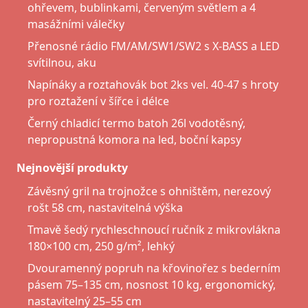
ohřevem, bublinkami, červeným světlem a 4
masážními válečky
Přenosné rádio FM/AM/SW1/SW2 s X-BASS a LED
svítilnou, aku
Napínáky a roztahovák bot 2ks vel. 40-47 s hroty
pro roztažení v šířce i délce
Černý chladicí termo batoh 26l vodotěsný,
nepropustná komora na led, boční kapsy
Nejnovější produkty
Závěsný gril na trojnožce s ohništěm, nerezový
rošt 58 cm, nastavitelná výška
Tmavě šedý rychleschnoucí ručník z mikrovlákna
180×100 cm, 250 g/m², lehký
Dvouramenný popruh na křovinořez s bederním
pásem 75–135 cm, nosnost 10 kg, ergonomický,
nastavitelný 25–55 cm