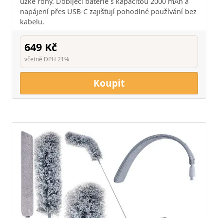
úzké rohy. Dobíjecí baterie s kapacitou 2000 mAh a
napájení přes USB-C zajišťují pohodlné používání bez
kabelu.
649 Kč
včetně DPH 21%
Koupit