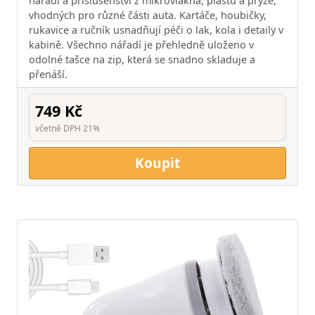
nářadí a příslušenství z mikrovlákna, plastu a pryže,
vhodných pro různé části auta. Kartáče, houbičky,
rukavice a ručník usnadňují péči o lak, kola i detaily v
kabině. Všechno nářadí je přehledně uloženo v
odolné tašce na zip, která se snadno skladuje a
přenáší.
749 Kč
včetně DPH 21%
Koupit