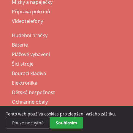
Misky a napáječky
Příprava pokrmů
Videotelefony
Hudební hračky
Baterie
Plážové vybavení
Šicí stroje
Bourací kladiva
Elektronika
Dětská bezpečnost
Ochranné obaly
Brousky
Tento web používá cookies pro zlepšení vašeho zážitku.
Venkovní chlazení
Pouze nezbytné
Souhlasím