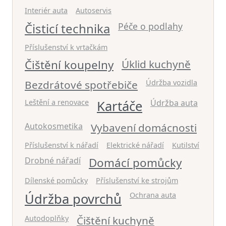
Interiér auta
Autoservis
Čisticí technika
Péče o podlahy
Příslušenství k vrtačkám
Čištění koupelny
Úklid kuchyně
Bezdrátové spotřebiče
Údržba vozidla
Leštění a renovace
Kartáče
Údržba auta
Autokosmetika
Vybavení domácnosti
Příslušenství k nářadí
Elektrické nářadí
Kutilství
Drobné nářadí
Domácí pomůcky
Dílenské pomůcky
Příslušenství ke strojům
Údržba povrchů
Ochrana auta
Autodoplňky
Čištění kuchyně