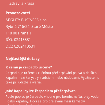
Zdraví a krása
Provozovatel
MIGHTY BUSINESS s.r.o.
Rybná 716/24, Staré Město
110 00 Praha 1
IČO: 02413531
DIČ: CZ02413531
Nejčastější dotazy
K čemu je čerpadlo určené?
Čerpadlo je určené k ručnímu přečerpávání paliva a dalších
kapalin mezi kanystry, nádržemi nebo nádobami. Využijete ho
také při údržbě akvária.
Jaké kapaliny lze čerpadlem přečerpávat?
Podle popisu je čerpadlo vhodné pro benzín, naftu, olej, vodu
i další kapaliny. Hodí se pro přelévání mezi kanystry,