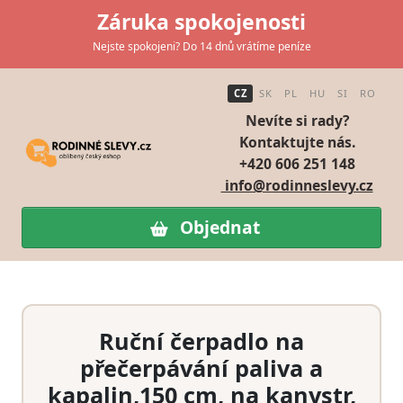
Záruka spokojenosti
Nejste spokojeni? Do 14 dnů vrátíme peníze
CZ
SK
PL
HU
SI
RO
Nevíte si rady?
Kontaktujte nás.
+420 606 251 148
info@rodinneslevy.cz
Objednat
Ruční čerpadlo na
přečerpávání paliva a
kapalin,150 cm, na kanystr,