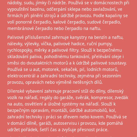
nádoby, sudu, jímky či nádrže. Používá se v domácnostech při
vypouštění bazénu, odčerpání sklepa nebo zavlažování, ve
firmách při plnění strojů a údržbě provozu. Podle kapaliny se
volí ponorné čerpadlo, kalové čerpadlo, sudové čerpadlo,
membránové čerpadlo nebo čerpadlo na naftu.
Palivové příslušenství zahrnuje kanystry na benzín a naftu,
nálevky, výlevky, víčka, palivové hadice, ruční pumpy,
rychlospojky, měrky a palivové filtry. Slouží k bezpečnému
skladování paliva, pohodlnému tankování, přelévání oleje i
směsi do dvoutaktních motorů a k údržbě palivové soustavy.
Používá se u aut, motorek, sekaček, pil, lodních motorů,
elektrocentrál a zahradní techniky, zejména při sezonním
provozu, opravách nebo výměně netěsných dílů.
Dílenské vybavení zahrnuje pracovní stůl do dílny, dílenský
vozík na nářadí, regály do garáže, svěrák, kompresor, zvedák
na auto, osvětlení a úložné systémy na nářadí. Slouží k
bezpečným opravám, montáži, údržbě automobilů, kol,
zahradní techniky i práci se dřevem nebo kovem. Používá se
v domácí dílně, garáži, autoservisu i provozu, kde pomáhá
udržet pořádek, šetří čas a zvyšuje přesnost práce.