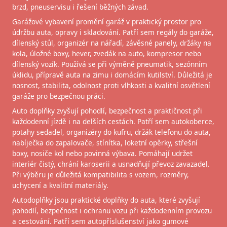
brzd, pneuservisu i řešení běžných závad.
Garážové vybavení promění garáž v praktický prostor pro
údržbu auta, opravy i skladování. Patří sem regály do garáže,
dílenský stůl, organizér na nářadí, závěsné panely, držáky na
kola, úložné boxy, hever, zvedák na auto, kompresor nebo
dílenský vozík. Používá se při výměně pneumatik, sezónním
úklidu, přípravě auta na zimu i domácím kutilství. Důležitá je
nosnost, stabilita, odolnost proti vlhkosti a kvalitní osvětlení
garáže pro bezpečnou práci.
Auto doplňky zvyšují pohodlí, bezpečnost a praktičnost při
každodenní jízdě i na delších cestách. Patří sem autokoberce,
potahy sedadel, organizéry do kufru, držák telefonu do auta,
nabíječka do zapalovače, stínítka, loketní opěrky, střešní
boxy, nosiče kol nebo povinná výbava. Pomáhají udržet
interiér čistý, chrání karoserii a usnadňují převoz zavazadel.
Při výběru je důležitá kompatibilita s vozem, rozměry,
uchycení a kvalitní materiály.
Autodoplňky jsou praktické doplňky do auta, které zvyšují
pohodlí, bezpečnost i ochranu vozu při každodenním provozu
a cestování. Patří sem autopříslušenství jako gumové