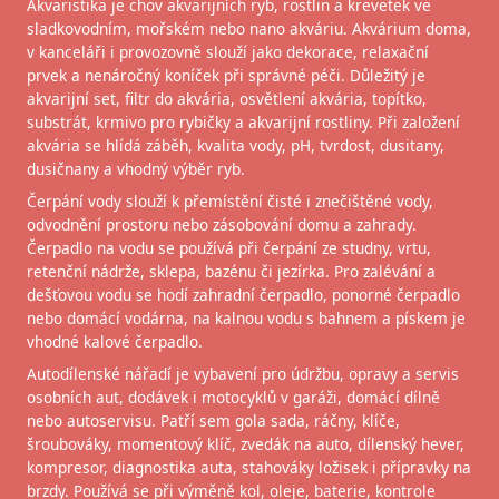
Akvaristika je chov akvarijních ryb, rostlin a krevetek ve
sladkovodním, mořském nebo nano akváriu. Akvárium doma,
v kanceláři i provozovně slouží jako dekorace, relaxační
prvek a nenáročný koníček při správné péči. Důležitý je
akvarijní set, filtr do akvária, osvětlení akvária, topítko,
substrát, krmivo pro rybičky a akvarijní rostliny. Při založení
akvária se hlídá záběh, kvalita vody, pH, tvrdost, dusitany,
dusičnany a vhodný výběr ryb.
Čerpání vody slouží k přemístění čisté i znečištěné vody,
odvodnění prostoru nebo zásobování domu a zahrady.
Čerpadlo na vodu se používá při čerpání ze studny, vrtu,
retenční nádrže, sklepa, bazénu či jezírka. Pro zalévání a
dešťovou vodu se hodí zahradní čerpadlo, ponorné čerpadlo
nebo domácí vodárna, na kalnou vodu s bahnem a pískem je
vhodné kalové čerpadlo.
Autodílenské nářadí je vybavení pro údržbu, opravy a servis
osobních aut, dodávek i motocyklů v garáži, domácí dílně
nebo autoservisu. Patří sem gola sada, ráčny, klíče,
šroubováky, momentový klíč, zvedák na auto, dílenský hever,
kompresor, diagnostika auta, stahováky ložisek i přípravky na
brzdy. Používá se při výměně kol, oleje, baterie, kontrole