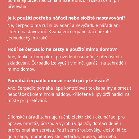
pomáhají držet hadici na místě a snižují riziko rozlití při
přelévání.
Je k použití potřeba nářadí nebo složité nastavování?
Ne, čerpadlo má ruční ovládání a nevyžaduje nářadí ani
složité nastavování. K zahájení čerpání stačí několik
jednoduchých kroků.
Hodí se čerpadlo na cesty a použití mimo domov?
Ano, lehké a kompaktní provedení usnadňuje přenášení i
skladování. Čerpadlo lze využít v dílně, garáži, na zahradě i
mimo domov.
Pomáhá čerpadlo omezit rozlití při přelévání?
Ano, čerpadlo pomáhá lépe kontrolovat tok kapaliny a omezit
nepořádek kolem hrdla nádoby. Přiložené klipy drží hadici na
místě při přelévání.
Dílenské nářadí zahrnuje ruční, elektrické i aku nářadí pro
opravy, montáž, údržbu a výrobu v garáži, domácí dílně i
profesionálním servisu. Patří sem šroubováky, kleště, klíče,
gola sada, momentový klíč, vrtačka, bruska, pila nebo