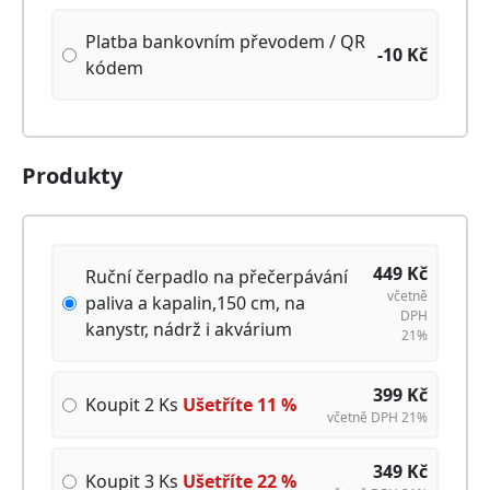
Platba bankovním převodem / QR
-10
Kč
kódem
Produkty
449
Kč
Ruční čerpadlo na přečerpávání
včetně
paliva a kapalin,150 cm, na
DPH
kanystr, nádrž i akvárium
21%
399
Kč
Koupit 2 Ks
Ušetříte
11
%
včetně DPH 21%
349
Kč
Koupit 3 Ks
Ušetříte
22
%