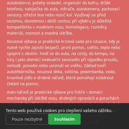
autokoberce, potahy sedadel, organizér do kufru, držák
telefonu, nabíječka do auta, stěrače, autokamera, parkovací
senzory, střešní box nebo nosič kol. Využívají se před
sezonou, dovolenou i delší cestou; při výběru je důležitá
kompatibilita s modelem vozu, homologace, rozměry,
materiál, nosnost a snadná údržba.
Nouzová výbava je praktická krizová sada pro situace, kdy je
nutné rychle zajistit bezpečí, první pomoc, světlo, teplo nebo
spojení s okolím. Hodí se do auta, na cesty, do kempu, na
túry i jako domácí evakuační zavazadlo při výpadku proudu,
nehodě, povodni nebo uvíznutí ve sněhu. Základ tvoří
autolékárnička, nouzová deka, svítilna, powerbanka, voda,
trvanlivé jídlo a drobné nářadí, které pomáhají zvládnout
čekání na pomoc.
Auto nářadí je praktická výbava pro řidiče i domácí
mechaniky při údržbě vozu, drobných opravách a poruchách
na cestě. Používá se při výměně kola, kontrole brzd, výměně
oleje, práci s autobaterií nebo montáži stěračů. Základ tvoří
Tento web používá cookies pro zlepšení vašeho zážitku.
gola sada do auta, momentový klíč, hever, sada klíčů,
Pouze nezbytné
Souhlasím
šroubováky, kleště, kompresor, diagnostika OBD2 a
startovací kabely.