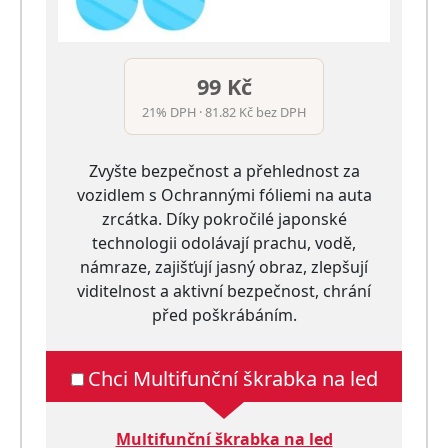
99 Kč
21% DPH · 81.82 Kč bez DPH
Zvyšte bezpečnost a přehlednost za
vozidlem s Ochrannými fóliemi na auta
zrcátka. Díky pokročilé japonské
technologii odolávají prachu, vodě,
námraze, zajišťují jasný obraz, zlepšují
viditelnost a aktivní bezpečnost, chrání
před poškrábáním.
Chci Multifunční škrabka na led
Multifunční škrabka na led