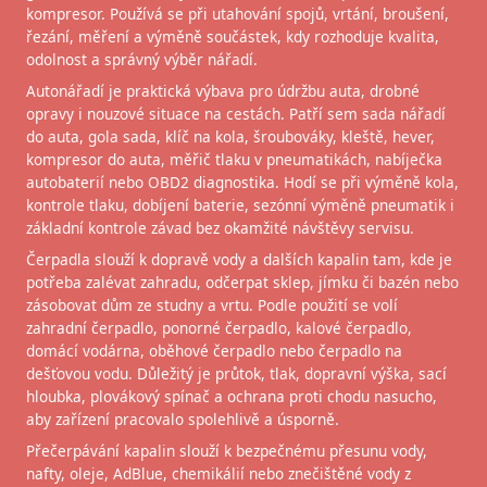
kompresor. Používá se při utahování spojů, vrtání, broušení,
řezání, měření a výměně součástek, kdy rozhoduje kvalita,
odolnost a správný výběr nářadí.
Autonářadí je praktická výbava pro údržbu auta, drobné
opravy i nouzové situace na cestách. Patří sem sada nářadí
do auta, gola sada, klíč na kola, šroubováky, kleště, hever,
kompresor do auta, měřič tlaku v pneumatikách, nabíječka
autobaterií nebo OBD2 diagnostika. Hodí se při výměně kola,
kontrole tlaku, dobíjení baterie, sezónní výměně pneumatik i
základní kontrole závad bez okamžité návštěvy servisu.
Čerpadla slouží k dopravě vody a dalších kapalin tam, kde je
potřeba zalévat zahradu, odčerpat sklep, jímku či bazén nebo
zásobovat dům ze studny a vrtu. Podle použití se volí
zahradní čerpadlo, ponorné čerpadlo, kalové čerpadlo,
domácí vodárna, oběhové čerpadlo nebo čerpadlo na
dešťovou vodu. Důležitý je průtok, tlak, dopravní výška, sací
hloubka, plovákový spínač a ochrana proti chodu nasucho,
aby zařízení pracovalo spolehlivě a úsporně.
Přečerpávání kapalin slouží k bezpečnému přesunu vody,
nafty, oleje, AdBlue, chemikálií nebo znečištěné vody z