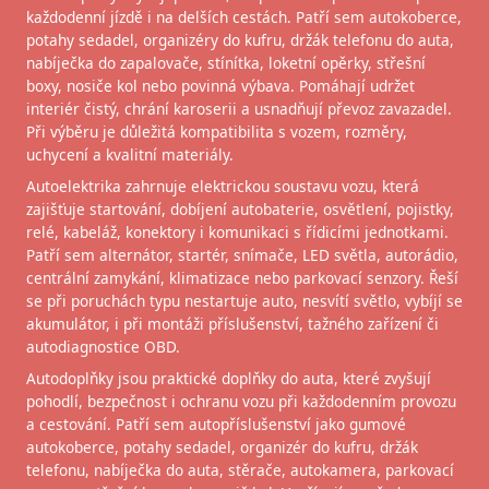
každodenní jízdě i na delších cestách. Patří sem autokoberce,
potahy sedadel, organizéry do kufru, držák telefonu do auta,
nabíječka do zapalovače, stínítka, loketní opěrky, střešní
boxy, nosiče kol nebo povinná výbava. Pomáhají udržet
interiér čistý, chrání karoserii a usnadňují převoz zavazadel.
Při výběru je důležitá kompatibilita s vozem, rozměry,
uchycení a kvalitní materiály.
Autoelektrika zahrnuje elektrickou soustavu vozu, která
zajišťuje startování, dobíjení autobaterie, osvětlení, pojistky,
relé, kabeláž, konektory i komunikaci s řídicími jednotkami.
Patří sem alternátor, startér, snímače, LED světla, autorádio,
centrální zamykání, klimatizace nebo parkovací senzory. Řeší
se při poruchách typu nestartuje auto, nesvítí světlo, vybíjí se
akumulátor, i při montáži příslušenství, tažného zařízení či
autodiagnostice OBD.
Autodoplňky jsou praktické doplňky do auta, které zvyšují
pohodlí, bezpečnost i ochranu vozu při každodenním provozu
a cestování. Patří sem autopříslušenství jako gumové
autokoberce, potahy sedadel, organizér do kufru, držák
telefonu, nabíječka do auta, stěrače, autokamera, parkovací