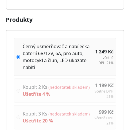
Produkty
Černý usměrňovač a nabíječka
1 249
Kč
baterií 6V/12V, 6A, pro auto,
včetně
motocykl a člun, LED ukazatel
DPH 21%
nabití
1 199
Kč
Koupit 2 Ks
(nedostatek skladem)
včetně DPH
Ušetříte
4
%
21%
999
Kč
Koupit 3 Ks
(nedostatek skladem)
včetně DPH
Ušetříte
20
%
21%