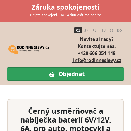
Záruka spokojenosti
Nejste spokojeni? Do 14 dnů vrátíme peníze
CZ
SK
PL
HU
SI
RO
Nevíte si rady?
Kontaktujte nás.
+420 606 251 148
info@rodinneslevy.cz
Objednat
Černý usměrňovač a
nabíječka baterií 6V/12V,
6A, pro auto, motocykl a