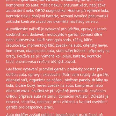
kompresor do auta, měřič tlaku v pneumatikách, nabíječka
autobaterií nebo OBD2 diagnostika. Hodí se při výměně kola,
kontrole tlaku, dobíjení baterie, sezónní výměně pneumatik i
základní kontrole závad bez okamžité návštěvy servisu.
Autodílenské nářadí je vybavení pro údržbu, opravy a servis
osobních aut, dodávek i motocyklů v garáži, domácí dílně
nebo autoservisu. Patří sem gola sada, ráčny, klíče,
šroubováky, momentový klíč, zvedák na auto, dílenský hever,
kompresor, diagnostika auta, stahováky ložisek i přípravky na
brzdy. Používá se při výměně kol, oleje, baterie, kontrole
brzd, pneuservisu i řešení běžných závad.
Garážové vybavení promění garáž v praktický prostor pro
údržbu auta, opravy i skladování. Patří sem regály do garáže,
dílenský stůl, organizér na nářadí, závěsné panely, držáky na
kola, úložné boxy, hever, zvedák na auto, kompresor nebo
dílenský vozík. Používá se při výměně pneumatik, sezónním
úklidu, přípravě auta na zimu i domácím kutilství. Důležitá je
nosnost, stabilita, odolnost proti vlhkosti a kvalitní osvětlení
garáže pro bezpečnou práci.
Auto doplňky zvyšují pohodlí, bezpečnost a praktičnost při