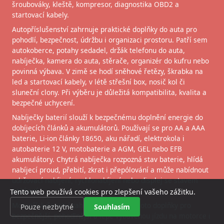
šroubováky, kleště, kompresor, diagnostika OBD2 a
startovací kabely.
Autopříslušenství zahrnuje praktické doplňky do auta pro
pohodlí, bezpečnost, údržbu i organizaci prostoru. Patří sem
autokoberce, potahy sedadel, držák telefonu do auta,
nabíječka, kamera do auta, stěrače, organizér do kufru nebo
povinná výbava. V zimě se hodí sněhové řetězy, škrabka na
led a startovací kabely, v létě střešní box, nosič kol či
sluneční clony. Při výběru je důležitá kompatibilita, kvalita a
bezpečné uchycení.
Nabíječky baterií slouží k bezpečnému doplnění energie do
dobíjecích článků a akumulátorů. Používají se pro AA a AAA
baterie, Li-ion články 18650, aku nářadí, elektrokola i
autobaterie 12 V, motobaterie a AGM, GEL nebo EFB
akumulátory. Chytrá nabíječka rozpozná stav baterie, hlídá
nabíjecí proud, přebití, zkrat i přepólování a může nabídnout
udržovací nabíjení, rychlonabíjení nebo displej se stavem
nabíjení.
Tento web používá cookies pro zlepšení vašeho zážitku.
Motopříslušenství zahrnuje praktické moto doplňky pro
Pouze nezbytné
Souhlasím
bezpečnější, pohodlnější a lépe vybavenou jízdu na motorce i