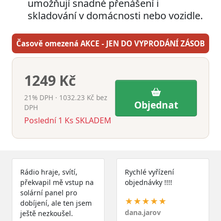
umožňují snadné přenášení i
skladování v domácnosti nebo vozidle.
Časově omezená AKCE - JEN DO VYPRODÁNÍ ZÁSOB
1249 Kč
21% DPH · 1032.23 Kč bez
Objednat
DPH
Poslední
1
Ks
SKLADEM
Rádio hraje, svítí,
Rychlé vyřízení
překvapil mě vstup na
objednávky !!!!
solární panel pro
★★★★★
dobíjení, ale ten jsem
dana.jarov
ještě nezkoušel.