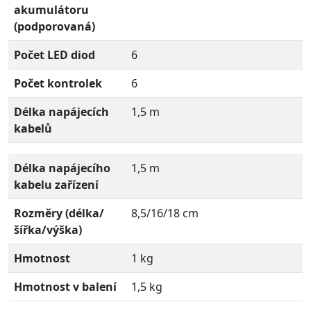
akumulátoru
(podporovaná)
Počet LED diod
6
Počet kontrolek
6
Délka napájecích
1,5 m
kabelů
Délka napájecího
1,5 m
kabelu zařízení
Rozměry (délka/
8,5/16/18 cm
šířka/výška)
Hmotnost
1 kg
Hmotnost v balení
1,5 kg