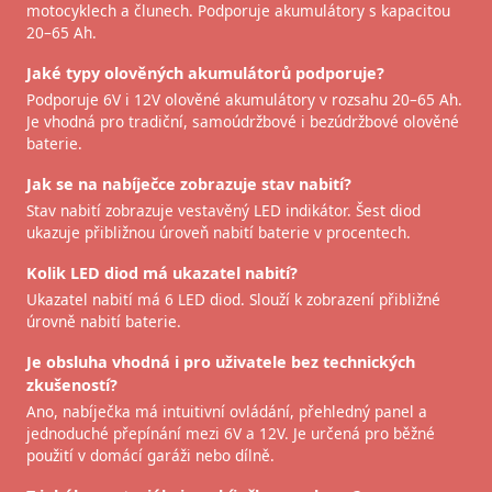
motocyklech a člunech. Podporuje akumulátory s kapacitou
20–65 Ah.
Jaké typy olověných akumulátorů podporuje?
Podporuje 6V i 12V olověné akumulátory v rozsahu 20–65 Ah.
Je vhodná pro tradiční, samoúdržbové i bezúdržbové olověné
baterie.
Jak se na nabíječce zobrazuje stav nabití?
Stav nabití zobrazuje vestavěný LED indikátor. Šest diod
ukazuje přibližnou úroveň nabití baterie v procentech.
Kolik LED diod má ukazatel nabití?
Ukazatel nabití má 6 LED diod. Slouží k zobrazení přibližné
úrovně nabití baterie.
Je obsluha vhodná i pro uživatele bez technických
zkušeností?
Ano, nabíječka má intuitivní ovládání, přehledný panel a
jednoduché přepínání mezi 6V a 12V. Je určená pro běžné
použití v domácí garáži nebo dílně.