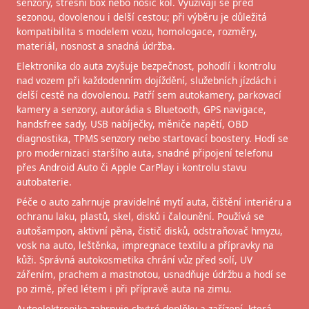
senzory, střešní box nebo nosič kol. Využívají se před
sezonou, dovolenou i delší cestou; při výběru je důležitá
kompatibilita s modelem vozu, homologace, rozměry,
materiál, nosnost a snadná údržba.
Elektronika do auta zvyšuje bezpečnost, pohodlí i kontrolu
nad vozem při každodenním dojíždění, služebních jízdách i
delší cestě na dovolenou. Patří sem autokamery, parkovací
kamery a senzory, autorádia s Bluetooth, GPS navigace,
handsfree sady, USB nabíječky, měniče napětí, OBD
diagnostika, TPMS senzory nebo startovací boostery. Hodí se
pro modernizaci staršího auta, snadné připojení telefonu
přes Android Auto či Apple CarPlay i kontrolu stavu
autobaterie.
Péče o auto zahrnuje pravidelné mytí auta, čištění interiéru a
ochranu laku, plastů, skel, disků i čalounění. Používá se
autošampon, aktivní pěna, čistič disků, odstraňovač hmyzu,
vosk na auto, leštěnka, impregnace textilu a přípravky na
kůži. Správná autokosmetika chrání vůz před solí, UV
zářením, prachem a mastnotou, usnadňuje údržbu a hodí se
po zimě, před létem i při přípravě auta na zimu.
Autoelektronika zahrnuje chytré doplňky a zařízení, která