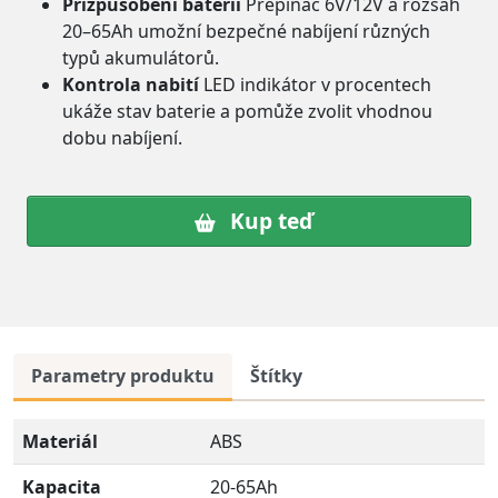
Přizpůsobení baterii
Přepínač 6V/12V a rozsah
20–65Ah umožní bezpečné nabíjení různých
typů akumulátorů.
Kontrola nabití
LED indikátor v procentech
ukáže stav baterie a pomůže zvolit vhodnou
dobu nabíjení.
Kup teď
Parametry produktu
Štítky
Materiál
ABS
Kapacita
20-65Ah