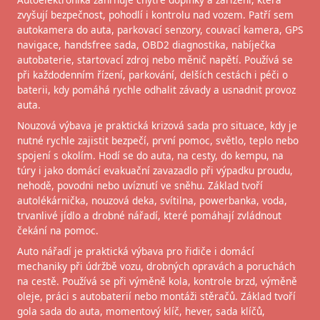
zvyšují bezpečnost, pohodlí i kontrolu nad vozem. Patří sem
autokamera do auta, parkovací senzory, couvací kamera, GPS
navigace, handsfree sada, OBD2 diagnostika, nabíječka
autobaterie, startovací zdroj nebo měnič napětí. Používá se
při každodenním řízení, parkování, delších cestách i péči o
baterii, kdy pomáhá rychle odhalit závady a usnadnit provoz
auta.
Nouzová výbava je praktická krizová sada pro situace, kdy je
nutné rychle zajistit bezpečí, první pomoc, světlo, teplo nebo
spojení s okolím. Hodí se do auta, na cesty, do kempu, na
túry i jako domácí evakuační zavazadlo při výpadku proudu,
nehodě, povodni nebo uvíznutí ve sněhu. Základ tvoří
autolékárnička, nouzová deka, svítilna, powerbanka, voda,
trvanlivé jídlo a drobné nářadí, které pomáhají zvládnout
čekání na pomoc.
Auto nářadí je praktická výbava pro řidiče i domácí
mechaniky při údržbě vozu, drobných opravách a poruchách
na cestě. Používá se při výměně kola, kontrole brzd, výměně
oleje, práci s autobaterií nebo montáži stěračů. Základ tvoří
gola sada do auta, momentový klíč, hever, sada klíčů,