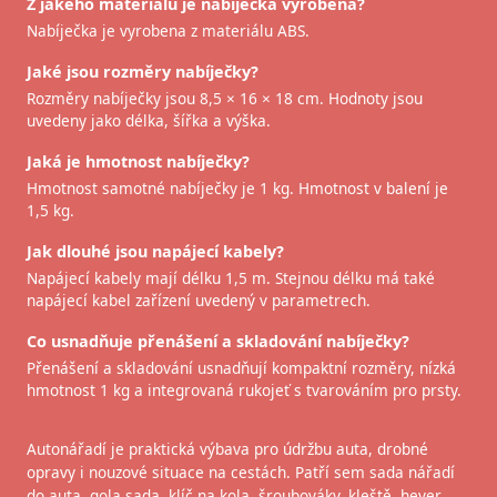
Z jakého materiálu je nabíječka vyrobena?
Nabíječka je vyrobena z materiálu ABS.
Jaké jsou rozměry nabíječky?
Rozměry nabíječky jsou 8,5 × 16 × 18 cm. Hodnoty jsou
uvedeny jako délka, šířka a výška.
Jaká je hmotnost nabíječky?
Hmotnost samotné nabíječky je 1 kg. Hmotnost v balení je
1,5 kg.
Jak dlouhé jsou napájecí kabely?
Napájecí kabely mají délku 1,5 m. Stejnou délku má také
napájecí kabel zařízení uvedený v parametrech.
Co usnadňuje přenášení a skladování nabíječky?
Přenášení a skladování usnadňují kompaktní rozměry, nízká
hmotnost 1 kg a integrovaná rukojeť s tvarováním pro prsty.
Autonářadí je praktická výbava pro údržbu auta, drobné
opravy i nouzové situace na cestách. Patří sem sada nářadí
do auta, gola sada, klíč na kola, šroubováky, kleště, hever,