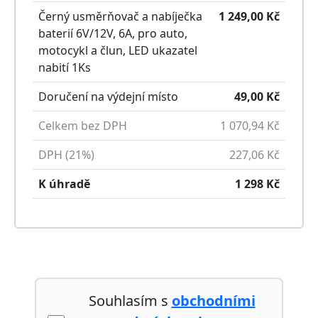
Černý usměrňovač a nabíječka
1 249,00
Kč
baterií 6V/12V, 6A, pro auto,
motocykl a člun, LED ukazatel
nabití
1
Ks
Doručení na výdejní místo
49,00
Kč
Celkem bez DPH
1 070,94
Kč
DPH (21%)
227,06
Kč
K úhradě
1 298
Kč
Souhlasím s
obchodními