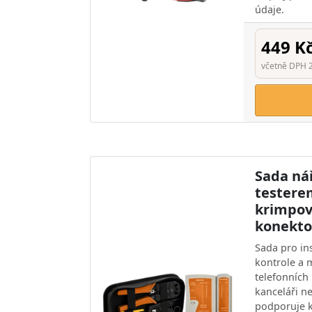
údaje.
449 K
včetně DPH 
Sada nář
testere
krimpov
konekto
Sada pro ins
kontrole a m
telefonních
kanceláři n
podporuje k