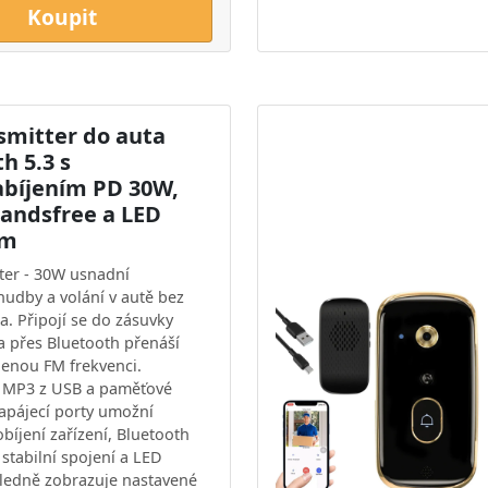
Koupit
smitter do auta
h 5.3 s
abíjením PD 30W,
handsfree a LED
em
ter - 30W usnadní
hudby a volání v autě bez
a. Připojí se do zásuvky
a přes Bluetooth přenáší
lenou FM frekvenci.
i MP3 z USB a paměťové
napájecí porty umožní
bíjení zařízení, Bluetooth
e stabilní spojení a LED
hledně zobrazuje nastavené