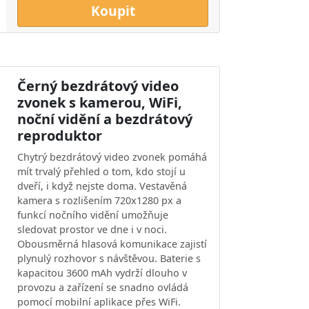
Koupit
Černý bezdrátový video
zvonek s kamerou, WiFi,
noční vidění a bezdrátový
reproduktor
Chytrý bezdrátový video zvonek pomáhá
mít trvalý přehled o tom, kdo stojí u
dveří, i když nejste doma. Vestavěná
kamera s rozlišením 720x1280 px a
funkcí nočního vidění umožňuje
sledovat prostor ve dne i v noci.
Obousměrná hlasová komunikace zajistí
plynulý rozhovor s návštěvou. Baterie s
kapacitou 3600 mAh vydrží dlouho v
provozu a zařízení se snadno ovládá
pomocí mobilní aplikace přes WiFi.