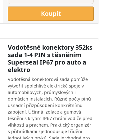
Koupit
Vodotěsné konektory 352ks
sada 1-4 PIN s těsněním
Superseal IP67 pro auto a
elektro
Vodotěsná konektorová sada pomůže
vytvořit spolehlivé elektrické spoje v
automobilových, průmyslových i
domácích instalacích. Různé počty pinů
usnadní přizpůsobení konkrétnímu
zapojení. Účinná izolace a gumová
těsnění s krytím IP67 chrání vodiče před
vlhkostí a prachem. Praktický organizér
s přihrádkami zjednodušuje třídění
jednotlivých prvků. Sada je vhodná pro