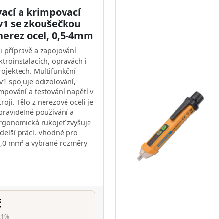
vací a krimpovací
8v1 se zkoušečkou
nerez ocel, 0,5-4mm
i přípravě a zapojování
ktroinstalacích, opravách i
ojektech. Multifunkční
v1 spojuje odizolování,
impování a testování napětí v
oji. Tělo z nerezové oceli je
pravidelné používání a
rgonomická rukojeť zvyšuje
 delší práci. Vhodné pro
4,0 mm² a vybrané rozměry
č
21%