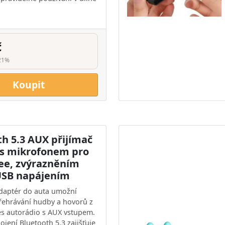
č
21%
Koupit
th 5.3 AUX přijímač
 s mikrofonem pro
ee, zvýrazněním
USB napájením
daptér do auta umožní
ehrávání hudby a hovorů z
es autorádio s AUX vstupem.
pojení Bluetooth 5.3 zajišťuje