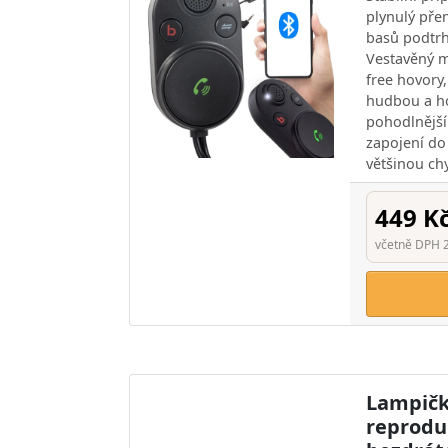
plynulý pře
basů podtrh
Vestavěný 
free hovory
hudbou a h
pohodlnější
zapojení do
většinou chy
449 K
včetně DPH 
Lampičk
reprodu