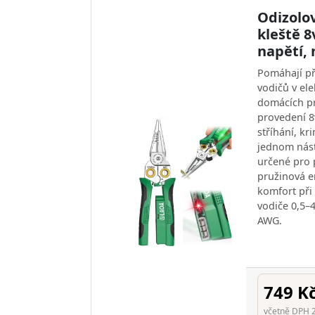
Odizolo
kleště 
napětí, 
Pomáhají př
vodičů v ele
domácích pr
provedení 8
stříhání, kr
jednom nástr
určené pro 
pružinová e
komfort při
vodiče 0,5–
AWG.
749 K
včetně DPH 