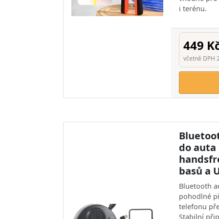
i terénu.
449 K
včetně DPH 
Bluetoo
do auta
handsfr
basů a 
Bluetooth a
pohodlné př
telefonu př
Stabilní při