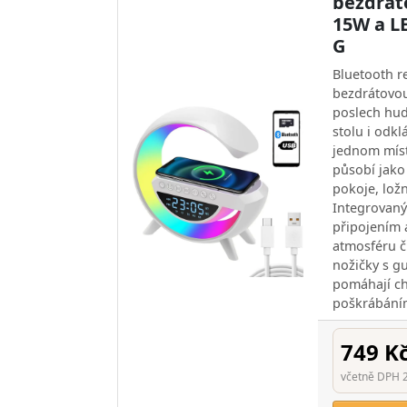
bezdrát
15W a L
G
Bluetooth r
bezdrátovo
poslech hud
stolu i odkl
jednom míst
působí jako
pokoje, lož
Integrovaný
připojením 
atmosféru 
nožičky s 
pomáhají ch
poškrábání
749 K
včetně DPH 