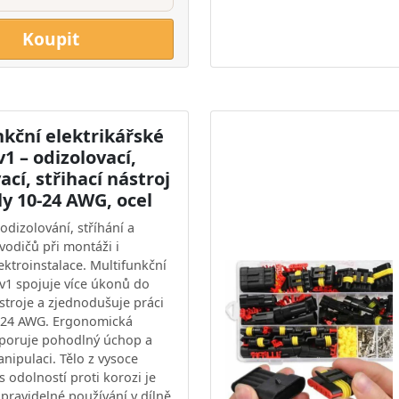
Koupit
nkční elektrikářské
v1 – odizolovací,
cí, střihací nástroj
y 10-24 AWG, ocel
odizolování, stříhání a
vodičů při montáži i
ektroinstalace. Multifunkční
v1 spojuje více úkonů do
stroje a zjednodušuje práci
0–24 AWG. Ergonomická
dporuje pohodlný úchop a
nipulaci. Tělo z vysoce
s odolností proti korozi je
pravidelné používání v dílně