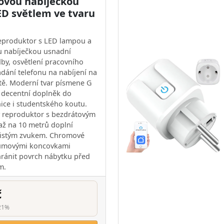
ovou nabíječkou
ED světlem ve tvaru
eproduktor s LED lampou a
u nabíječkou usnadní
by, osvětlení pracovního
ádání telefonu na nabíjení na
ě. Moderní tvar písmene G
 decentní doplněk do
nice i studentského koutu.
 reproduktor s bezdrátovým
až na 10 metrů doplní
čistým zvukem. Chromové
gumovými koncovkami
ránit povrch nábytku před
m.
č
21%