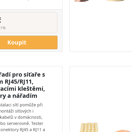
č
21%
Koupit
adí pro síťaře s
m RJ45/RJ11,
acími kleštěmi,
ry a nářadím
talaci sítí pomůže při
ontáži síťových i
 kabelů v domácnosti,
ebo serverovně. Tester
onektory RJ45 a RJ11 a