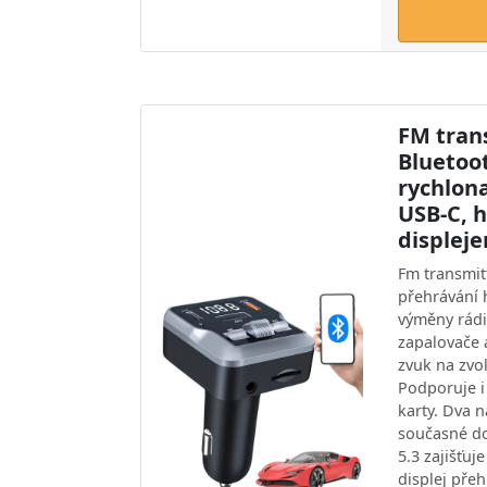
FM tran
Bluetoot
rychlon
USB-C, 
displej
Fm transmit
přehrávání 
výměny rádi
zapalovače 
zvuk na zvo
Podporuje 
karty. Dva 
současné do
5.3 zajišťuj
displej pře