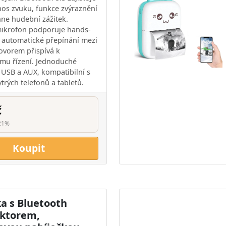
nos zvuku, funkce zvýraznění
ne hudební zážitek.
mikrofon podporuje hands-
, automatické přepínání mezi
ovorem přispívá k
mu řízení. Jednoduché
 USB a AUX, kompatibilní s
trých telefonů a tabletů.
č
21%
Koupit
a s Bluetooth
ktorem,