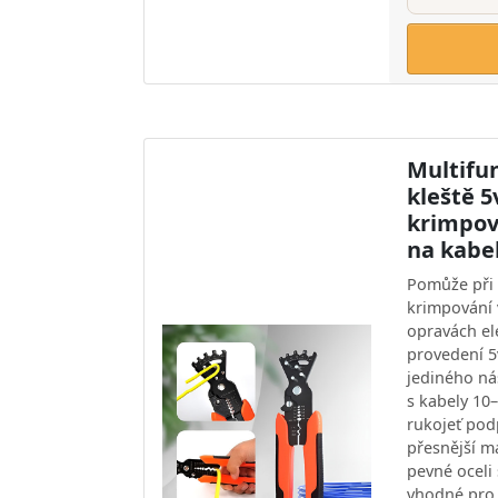
Multifu
kleště 5
krimpova
na kabel
Pomůže při 
krimpování 
opravách el
provedení 5
jediného ná
s kabely 1
rukojeť po
přesnější ma
pevné oceli 
vhodné pro 