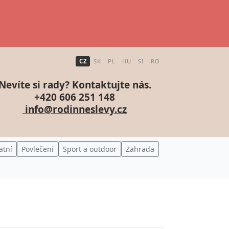
CZ
SK
PL
HU
SI
RO
Nevíte si rady? Kontaktujte nás.
+420 606 251 148
info@rodinneslevy.cz
atní
Povlečení
Sport a outdoor
Zahrada