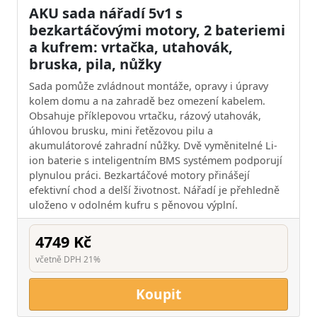
AKU sada nářadí 5v1 s
bezkartáčovými motory, 2 bateriemi
a kufrem: vrtačka, utahovák,
bruska, pila, nůžky
Sada pomůže zvládnout montáže, opravy i úpravy
kolem domu a na zahradě bez omezení kabelem.
Obsahuje příklepovou vrtačku, rázový utahovák,
úhlovou brusku, mini řetězovou pilu a
akumulátorové zahradní nůžky. Dvě vyměnitelné Li-
ion baterie s inteligentním BMS systémem podporují
plynulou práci. Bezkartáčové motory přinášejí
efektivní chod a delší životnost. Nářadí je přehledně
uloženo v odolném kufru s pěnovou výplní.
4749 Kč
včetně DPH 21%
Koupit