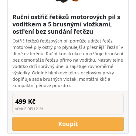
Ruční ostřič řetězů motorových pil s
vodítkem a 5 brusnými vložkami,
ostření bez sundání řetězu
Ostřič řetězů řetězových pil pomůže udržet řetěz
motorové pily ostrý pro plynulejší a přesnější řezání v
dílně i v terénu. Ruční konstrukce umožňuje broušení
bez demontáže řetězu přímo na vodítku. Nastavitelné
vodítko drží správný úhel a zajišťuje rovnoměrné
výsledky. Odolné hliníkové tělo s ocelovými prvky
doplňuje sada brusných vložek, montážní klíč a
kompaktní pěnové pouzdro.
499 Kč
včetně DPH 21%
Koupit