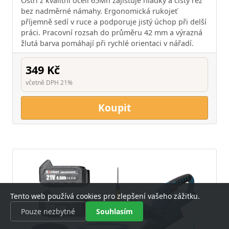
Ostří z kvalitní oceli 65Mn zajišťuje hladký a čistý řez
bez nadměrné námahy. Ergonomická rukojeť
příjemně sedí v ruce a podporuje jistý úchop při delší
práci. Pracovní rozsah do průměru 42 mm a výrazná
žlutá barva pomáhají při rychlé orientaci v nářadí.
349 Kč
včetně DPH 21%
Koupit
Tento web používá cookies pro zlepšení vašeho zážitku.
Pouze nezbytné
Souhlasím