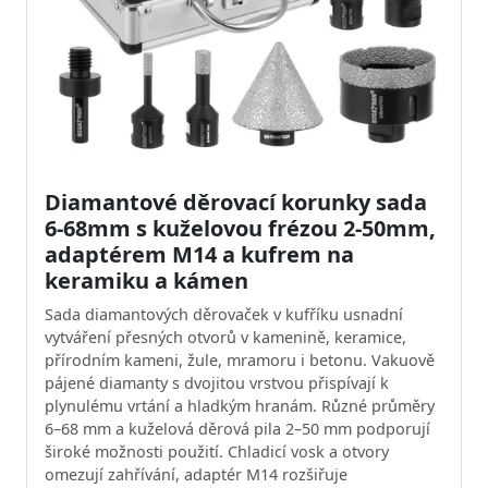
Diamantové děrovací korunky sada
6-68mm s kuželovou frézou 2-50mm,
adaptérem M14 a kufrem na
keramiku a kámen
Sada diamantových děrovaček v kufříku usnadní
vytváření přesných otvorů v kamenině, keramice,
přírodním kameni, žule, mramoru i betonu. Vakuově
pájené diamanty s dvojitou vrstvou přispívají k
plynulému vrtání a hladkým hranám. Různé průměry
6–68 mm a kuželová děrová pila 2–50 mm podporují
široké možnosti použití. Chladicí vosk a otvory
omezují zahřívání, adaptér M14 rozšiřuje