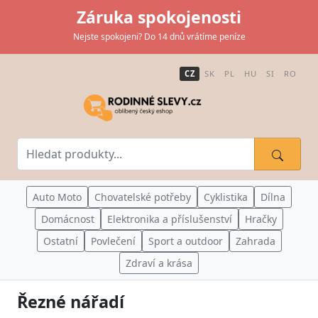
Záruka spokojenosti
Nejste spokojeni? Do 14 dnů vrátíme peníze
CZ
SK
PL
HU
SI
RO
Auto Moto
Chovatelské potřeby
Cyklistika
Dílna
Domácnost
Elektronika a příslušenství
Hračky
Ostatní
Povlečení
Sport a outdoor
Zahrada
Zdraví a krása
Řezné nářadí