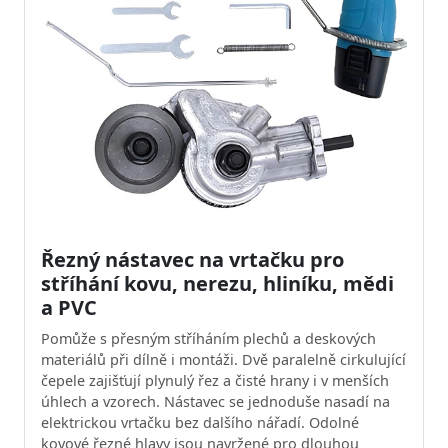
Řezný nástavec na vrtačku pro
stříhání kovu, nerezu, hliníku, mědi
a PVC
Pomůže s přesným stříháním plechů a deskových
materiálů při dílně i montáži. Dvě paralelně cirkulující
čepele zajišťují plynulý řez a čisté hrany i v menších
úhlech a vzorech. Nástavec se jednoduše nasadí na
elektrickou vrtačku bez dalšího nářadí. Odolné
kovové řezné hlavy jsou navržené pro dlouhou