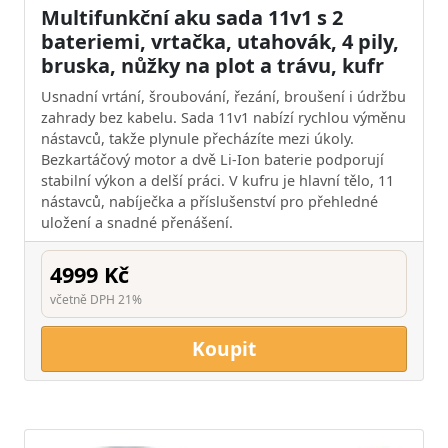
Multifunkční aku sada 11v1 s 2
bateriemi, vrtačka, utahovák, 4 pily,
bruska, nůžky na plot a trávu, kufr
Usnadní vrtání, šroubování, řezání, broušení i údržbu
zahrady bez kabelu. Sada 11v1 nabízí rychlou výměnu
nástavců, takže plynule přecházíte mezi úkoly.
Bezkartáčový motor a dvě Li‑Ion baterie podporují
stabilní výkon a delší práci. V kufru je hlavní tělo, 11
nástavců, nabíječka a příslušenství pro přehledné
uložení a snadné přenášení.
4999 Kč
včetně DPH 21%
Koupit