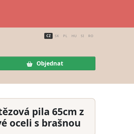
CZ
SK
PL
HU
SI
RO
Objednat
tězová pila 65cm z
 oceli s brašnou