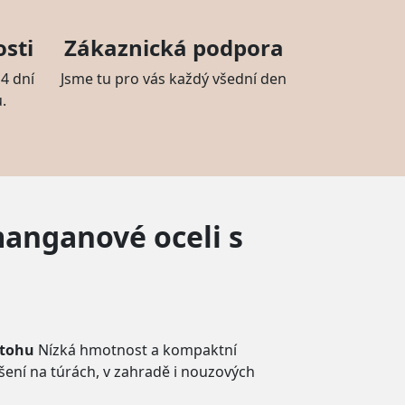
sti
Zákaznická podpora
4 dní
Jsme tu pro vás každý všední den
.
manganové oceli s
atohu
Nízká hmotnost a kompaktní
ení na túrách, v zahradě i nouzových