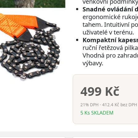
venkovní podmínky
Snadné ovládání 
ergonomické rukojet
tahem. Intuitivní p
uživatelé v terénu.
Kompaktní kapesn
ruční řetězová pilk
Vhodná pro zahradu,
výbavy.
499 Kč
21% DPH · 412.4 Kč bez DPH
5
Ks
SKLADEM