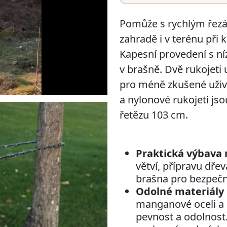
Pomůže s rychlým řez
zahradě i v terénu při
Kapesní provedení s n
v brašně. Dvě rukojeti 
pro méně zkušené uživ
a nylonové rukojeti js
řetězu 103 cm.
Praktická výbava 
větví, přípravu dře
brašna pro bezpečn
Odolné materiály 
manganové oceli a 
pevnost a odolnost