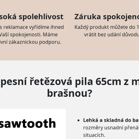
soká spolehlivost
Záruka spokojeno
s reklamace vyřídíme ihned
Každý produkt můžete do 1
 Vaší spokojenosti. Máme
vrátit bez udání důvodu
ivní zákaznickou podporu.
Kapesní řetězová pila 65cm z 
brašnou?
Lehká a skladná do b
rozměry usnadní přenáš
situacích.