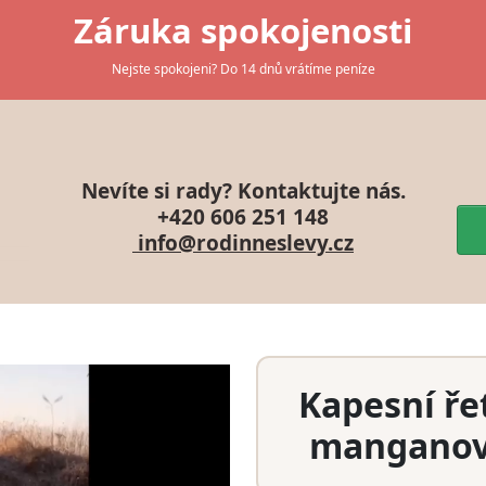
Záruka spokojenosti
Nejste spokojeni? Do 14 dnů vrátíme peníze
Nevíte si rady? Kontaktujte nás.
+420 606 251 148
info@rodinneslevy.cz
Kapesní ře
manganové