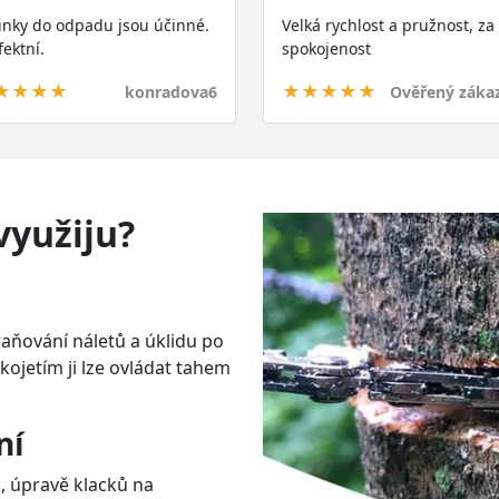
inky do odpadu jsou účinné.
Velká rychlost a pružnost, z
fektní.
spokojenost
★★★★
★★★★★
konradova6
Ověřený záka
využiju?
traňování náletů a úklidu po
ojetím ji lze ovládat tahem
ní
, úpravě klacků na