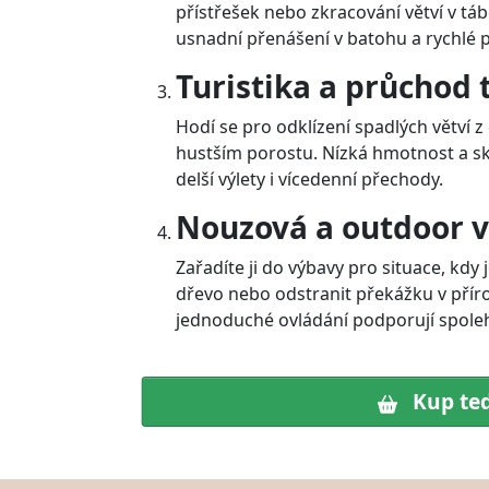
přístřešek nebo zkracování větví v tá
usnadní přenášení v batohu a rychlé p
Turistika a průchod
Hodí se pro odklízení spadlých větví 
hustším porostu. Nízká hmotnost a skl
delší výlety i vícedenní přechody.
Nouzová a outdoor 
Zařadíte ji do výbavy pro situace, kdy 
dřevo nebo odstranit překážku v přír
jednoduché ovládání podporují spolehl
Kup te