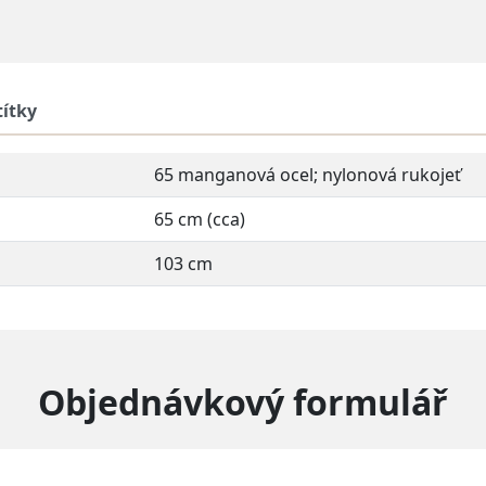
títky
65 manganová ocel; nylonová rukojeť
65 cm (cca)
103 cm
Objednávkový formulář