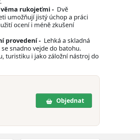
.
dvěma rukojeťmi -
Dvě
i umožňují jistý úchop a práci
oužití ocení i méně zkušení
í provedení -
Lehká a skladná
a se snadno vejde do batohu.
 turistiku i jako záložní nástroj do
Objednat