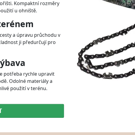
bořišti. Kompaktní rozměry
oužití u ohniště.
 terénem
z cesty a úpravu průchodu v
adnost ji předurčují pro
výbava
je potřeba rychle upravit
odě. Odolné materiály a
ivé použití v terénu.
ď