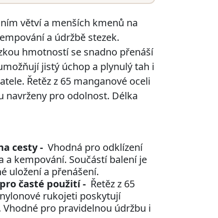
áním větví a menších kmenů na
 kempování a údržbě stezek.
ízkou hmotností se snadno přenáší
umožňují jistý úchop a plynulý tah i
atele. Řetěz z 65 manganové oceli
ou navrženy pro odolnost. Délka
na cesty -
Vhodná pro odklízení
va a kempování. Součástí balení je
é uložení a přenášení.
pro časté použití -
Řetěz z 65
nylonové rukojeti poskytují
. Vhodné pro pravidelnou údržbu i