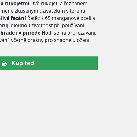
a rukojeťmi
Dvě rukojeti a řez tahem
 i méně zkušeným uživatelům v terénu.
livé řezání
Řetěz z 65 manganové oceli a
rují dlouhou životnost při používání.
hradě i v přírodě
Hodí se na prořezávání,
vání, včetně brašny pro snadné uložení.
Kup teď