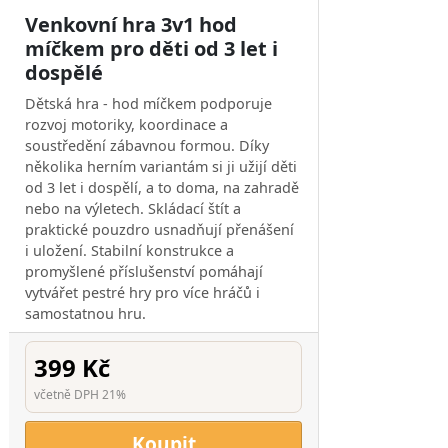
Venkovní hra 3v1 hod
míčkem pro děti od 3 let i
dospělé
Dětská hra - hod míčkem podporuje
rozvoj motoriky, koordinace a
soustředění zábavnou formou. Díky
několika herním variantám si ji užijí děti
od 3 let i dospělí, a to doma, na zahradě
nebo na výletech. Skládací štít a
praktické pouzdro usnadňují přenášení
i uložení. Stabilní konstrukce a
promyšlené příslušenství pomáhají
vytvářet pestré hry pro více hráčů i
samostatnou hru.
399 Kč
včetně DPH 21%
Koupit