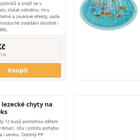
oysticků a snaží se v
itu získat odměnu. Hru
ětelné a zvukové efekty, sada
dnoduché ovládání vhodné i
ěti.
Kč
21%
Koupit
 lezecké chyty na
0ks
yty 12 kusů pomohou dětem
rdinaci, sílu i jistotu pohybu
a i venku. Odolný PP