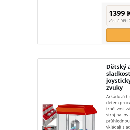
1399 
včetně DPH 
Dětský 
sladkost
joystick
zvuky
Arkádová h
dětem procv
trpělivost 
stroj na lov
průhlednou 
vkládají sla