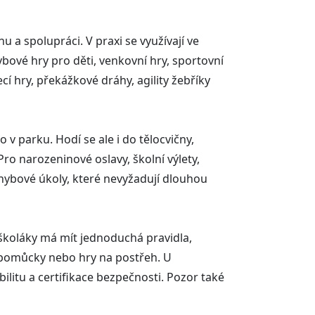
 a spolupráci. V praxi se využívají ve
bové hry pro děti, venkovní hry, sportovní
cí hry, překážkové dráhy, agility žebříky
 v parku. Hodí se ale i do tělocvičny,
Pro narozeninové oslavy, školní výlety,
hybové úkoly, které nevyžadují dlouhou
dškoláky má mít jednoduchá pravidla,
í pomůcky nebo hry na postřeh. U
ilitu a certifikace bezpečnosti. Pozor také