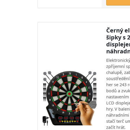
Černý el
šipky s 
displeje
náhradn
Elektronick
zpříjemní s
chalupě, za
soustředění
her se 243 
bodů a zvu
nastavením 
LCD displej
hry. V balen
náhradními 
stačí terč u
začít hrát.