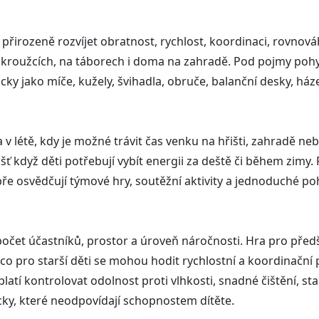
irozeně rozvíjet obratnost, rychlost, koordinaci, rovnováhu
 kroužcích, na táborech i doma na zahradě. Pod pojmy pohy
ky jako míče, kužely, švihadla, obruče, balanční desky, háze
 v létě, kdy je možné trávit čas venku na hřišti, zahradě nebo
ť když děti potřebují vybít energii za deště či během zimy. 
ře osvědčují týmové hry, soutěžní aktivity a jednoduché po
, počet účastníků, prostor a úroveň náročnosti. Hra pro pře
co pro starší děti se mohou hodit rychlostní a koordinačn
tí kontrolovat odolnost proti vlhkosti, snadné čištění, stab
ůcky, které neodpovídají schopnostem dítěte.