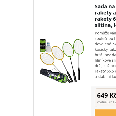
Sada na
rakety a
rakety 6
slitina,
Pomůže vám
společnou h
dovolené. S
košíčky, tak
hráči bez da
hliníkové sl
drží, což oc
rakety 66,5
a stabilní k
649 K
včetně DPH 