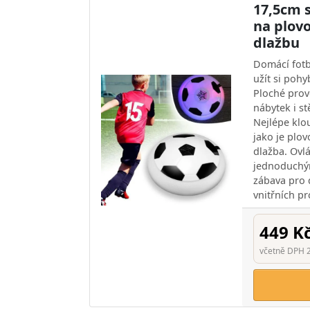
17,5cm 
na plov
dlažbu
Domácí fot
užít si poh
Ploché prov
nábytek i s
Nejlépe klo
jako je plo
dlažba. Ovl
jednoduchým
zábava pro 
vnitřních pr
449 K
včetně DPH 