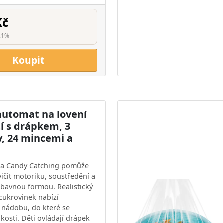
Kč
21%
Koupit
automat na lovení
í s drápkem, 3
y, 24 mincemi a
ra Candy Catching pomůže
ičit motoriku, soustředění a
zábavnou formou. Realistický
 cukrovinek nabízí
nádobu, do které se
dkosti. Děti ovládají drápek