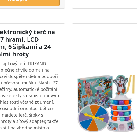
ektronický terč na
27 hrami, LCD
m, 6 šipkami a 24
ími hroty
ý šipkový terč TRIZAND
polečné chvíle doma i na
baví dospělé i děti a podpoří
 i přesnou mušku. Nabízí 27
režimy, automatické počítání
kové efekty s osmístupňovým
hlasitosti včetně ztlumení.
e usnadní orientaci během
í najdete terč, šipky s
hroty a síťový adaptér, takže
místit na vhodné místo a