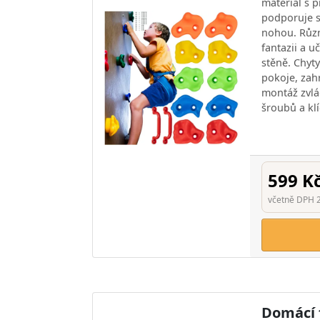
materiál s 
podporuje s
nohou. Různ
fantazii a u
stěně. Chyt
pokoje, zahr
montáž zvlá
šroubů a klí
599 K
včetně DPH 
Domácí f