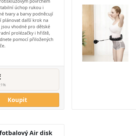
protiskluzovým povrchem
tabilní úchop rukou i
é tvary a barvy podněcují
čí plánovat další krok na
y jsou vhodné pro dětské
adní prolézačky i hřiště,
dnete pomocí přiložených
če.
č
21%
Koupit
otbalový Air disk