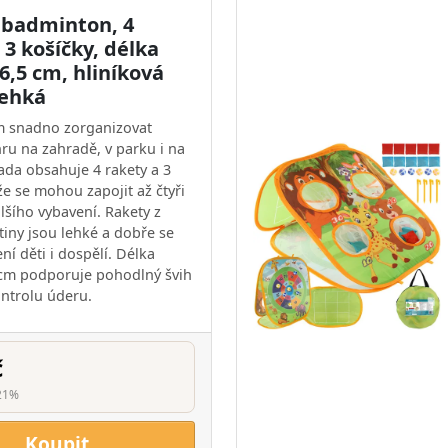
 badminton, 4
 3 košíčky, délka
6,5 cm, hliníková
 lehká
 snadno zorganizovat
ru na zahradě, v parku i na
ada obsahuje 4 rakety a 3
že se mohou zapojit až čtyři
lšího vybavení. Rakety z
itiny jsou lehké a dobře se
ení děti i dospělí. Délka
 cm podporuje pohodlný švih
ontrolu úderu.
č
21%
Koupit