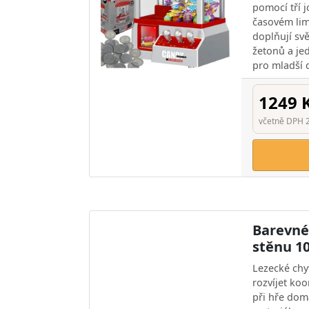
pomocí tří j
časovém lim
doplňují sv
žetonů a je
pro mladší d
1249 
včetně DPH 
Barevné
stěnu 1
Lezecké ch
rozvíjet koo
při hře dom