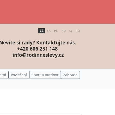
CZ
SK
PL
HU
SI
RO
Nevíte si rady? Kontaktujte nás.
+420 606 251 148
info@rodinneslevy.cz
atní
Povlečení
Sport a outdoor
Zahrada