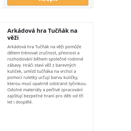
Arkádová hra Tučňák na
věži
Arkádová hra Tučňák na věži pomůže
dětem trénovat zručnost, přesnost a
rozhodování během společné rodinné
zábavy. Hráči staví věž z barevných
kuliček, umístí tučňáka na vrchol a
pomocí ruletky určují barvu kuličky,
kterou musí opatrně odstranit tyčinkou.
Odolné materiály a pečlivé zpracování
zajišťují bezpečné hraní pro děti od tří
let i dospělé.