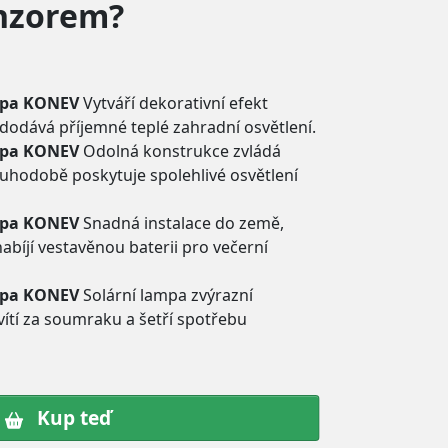
enzorem?
mpa KONEV
Vytváří dekorativní efekt
, dodává příjemné teplé zahradní osvětlení.
mpa KONEV
Odolná konstrukce zvládá
uhodobě poskytuje spolehlivé osvětlení
mpa KONEV
Snadná instalace do země,
abíjí vestavěnou baterii pro večerní
mpa KONEV
Solární lampa zvýrazní
ítí za soumraku a šetří spotřebu
Kup teď