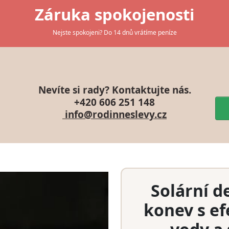
Záruka spokojenosti
Nejste spokojeni? Do 14 dnů vrátíme peníze
Nevíte si rady? Kontaktujte nás.
+420 606 251 148
info@rodinneslevy.cz
Solární d
konev s ef