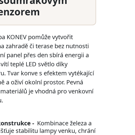
 soumrakovým
enzorem
pa KONEV pomůže vytvořit
 zahradě či terase bez nutnosti
rní panel přes den sbírá energii a
ítí teplé LED světlo díky
 Tvar konve s efektem vytékající
 a oživí okolní prostor. Pevná
 materiálů je vhodná pro venkovní
u.
konstrukce -
Kombinace železa a
išťuje stabilitu lampy venku, chrání