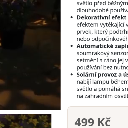
světlo před běžným
dlouhodobé používá
Dekorativní efekt
efektem vytékající v
prvek, který podtr
nebo odpočinkovéh
Automatické zapín
soumrakový senzor 
setmění a ráno jej 
používání bez nutno
Solární provoz a ú
nabíjí lampu během
světlo a pomáhá sn
na zahradním osvět
499 Kč