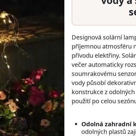
vody a
s
Designová solární lam
příjemnou atmosféru na
přívodu elektřiny. Solá
večer automaticky rozsv
soumrakovému senzoru.
vody působí dekorativně
konstrukce z odolných
použití po celou sezón
Odolná zahradní 
odolných plastů zaj