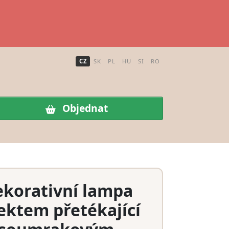
CZ
SK
PL
HU
SI
RO
Objednat
ekorativní lampa
ektem přetékající