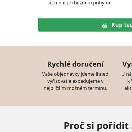
setmění při běžném pohybu.
Kup te
Rychlé doručení
Vy
Vaše objednávky jdeme ihned
U ná
vyřizovat a expedujeme v
k
nejbližším možném termínu.
akt
Proč si pořídi