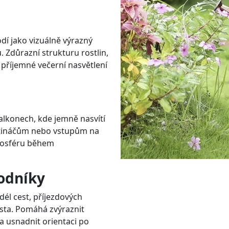
í jako vizuálně výrazný
. Zdůrazní strukturu rostlin,
 příjemné večerní nasvětlení
lkonech, kde jemně nasvítí
květináčům nebo vstupům na
tmosféru během
hodníky
dél cest, příjezdových
sta. Pomáhá zvýraznit
a usnadnit orientaci po