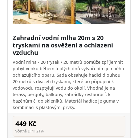
Zahradní vodní mlha 20m s 20
tryskami na osvěžení a ochlazení
vzduchu
Vodní mlha - 20 trysek / 20 metrů pomůže zpříjemnit
pobyt venku během teplých dnů vytvořením jemného
ochlazujícího oparu. Sada obsahuje hadici dlouhou
20 metrů s dvaceti tryskami, které po připojení k
vodovodu rozptylují vodu do okolí. Vhodná je na
terasy, pergoly, balkony, zahrádky restaurací, k
bazénům či do skleníků. Materiál hadice je guma v
kombinaci s plastovými prvky.
449 Kč
včetně DPH 21%