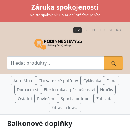
Záruka spokojenosti
Nejste spokojeni? Do 14 dnů vrátíme peníze
CZ
SK
PL
HU
SI
RO
Auto Moto
Chovatelské potřeby
Cyklistika
Dílna
Domácnost
Elektronika a příslušenství
Hračky
Ostatní
Povlečení
Sport a outdoor
Zahrada
Zdraví a krása
Balkonové doplňky