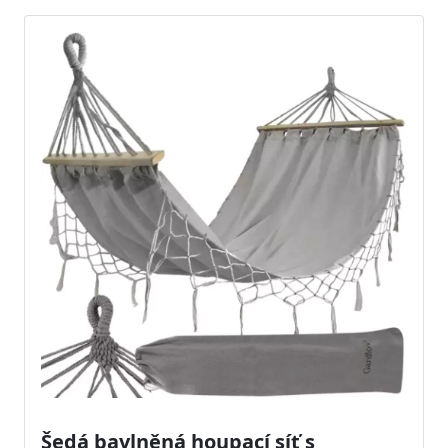
Šedá bavlněná houpací síť s