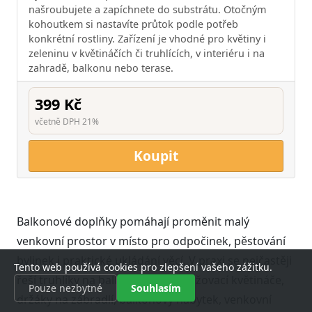
našroubujete a zapíchnete do substrátu. Otočným
kohoutkem si nastavíte průtok podle potřeb
konkrétní rostliny. Zařízení je vhodné pro květiny i
zeleninu v květináčích či truhlících, v interiéru i na
zahradě, balkonu nebo terase.
399 Kč
včetně DPH 21%
Koupit
Balkonové doplňky pomáhají proměnit malý
venkovní prostor v místo pro odpočinek, pěstování
bylinek i praktické ukládání věcí. V praxi se nejčastěji
Tento web používá cookies pro zlepšení vašeho zážitku.
řeší truhlíky na balkon, samozavlažovací květináče,
Pouze nezbytné
Souhlasím
držáky na zábradlí, balkonový nábytek, venkovní