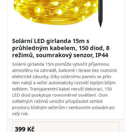
Solární LED girlanda 15m s
průhledným kabelem, 150 diod, 8
režimů, soumrakový senzor, IP44
Solární girlanda 15m pomůže vytvořit příjemnou
atmosféru na zahradě, balkoně i terase bez nutnosti
elektrické zásuvky. Díky solárnímu panelu se přes
den nabíjí a večer automaticky rozsvítí teplým bílým
světlem. Transparentní kabel neruší dekoraci, 150
LED diod poskytuje rovnoměrné osvětlení. Osm
světelných režimů umožní přizpůsobit vzhled
prostoru klidným večerům i venkovním oslavám po
celý rok.
399 Kč