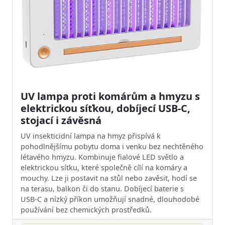
UV lampa proti komárům a hmyzu s
elektrickou síťkou, dobíjecí USB-C,
stojací i závěsná
UV insekticidní lampa na hmyz přispívá k
pohodlnějšímu pobytu doma i venku bez nechtěného
létavého hmyzu. Kombinuje fialové LED světlo a
elektrickou síťku, které společně cílí na komáry a
mouchy. Lze ji postavit na stůl nebo zavěsit, hodí se
na terasu, balkon či do stanu. Dobíjecí baterie s
USB‑C a nízký příkon umožňují snadné, dlouhodobé
používání bez chemických prostředků.