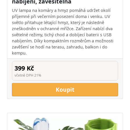
nabíjení, zavěsitelná
UV lampa na komáry a hmyz pomáhá udržet okolí
příjemné při večerním posezení doma i venku. UV
světlo přitahuje létající hmyz, který je následně
zneškodněn v ochranné mřížce. Zařízení nabízí dva
světelné režimy, tichý chod a dobíjecí baterii s USB
nabíjením. Díky kompaktním rozměrům a možnosti
zavěšení se hodí na terasu, zahradu, balkon i do
kempu.
399 Kč
včetně DPH 21%
Koupit