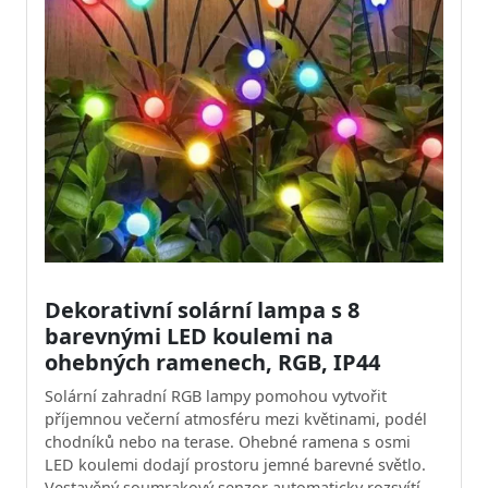
Dekorativní solární lampa s 8
barevnými LED koulemi na
ohebných ramenech, RGB, IP44
Solární zahradní RGB lampy pomohou vytvořit
příjemnou večerní atmosféru mezi květinami, podél
chodníků nebo na terase. Ohebné ramena s osmi
LED koulemi dodají prostoru jemné barevné světlo.
Vestavěný soumrakový senzor automaticky rozsvítí