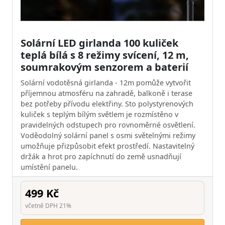
Solární LED girlanda 100 kuliček
teplá bílá s 8 režimy svícení, 12 m,
soumrakovým senzorem a baterií
Solární vodotěsná girlanda - 12m pomůže vytvořit
příjemnou atmosféru na zahradě, balkoně i terase
bez potřeby přívodu elektřiny. Sto polystyrenových
kuliček s teplým bílým světlem je rozmístěno v
pravidelných odstupech pro rovnoměrné osvětlení.
Voděodolný solární panel s osmi světelnými režimy
umožňuje přizpůsobit efekt prostředí. Nastavitelný
držák a hrot pro zapíchnutí do země usnadňují
umístění panelu.
499 Kč
včetně DPH 21%