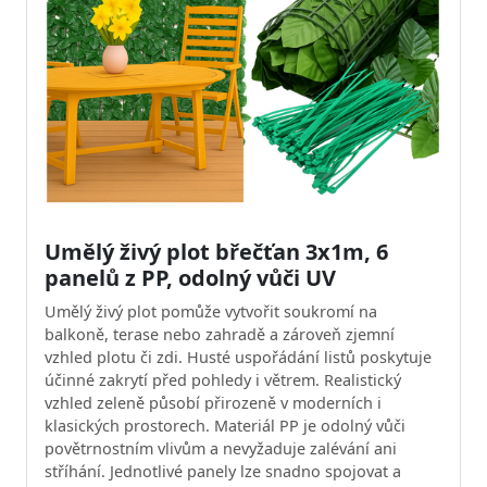
Umělý živý plot břečťan 3x1m, 6
panelů z PP, odolný vůči UV
Umělý živý plot pomůže vytvořit soukromí na
balkoně, terase nebo zahradě a zároveň zjemní
vzhled plotu či zdi. Husté uspořádání listů poskytuje
účinné zakrytí před pohledy i větrem. Realistický
vzhled zeleně působí přirozeně v moderních i
klasických prostorech. Materiál PP je odolný vůči
povětrnostním vlivům a nevyžaduje zalévání ani
stříhání. Jednotlivé panely lze snadno spojovat a