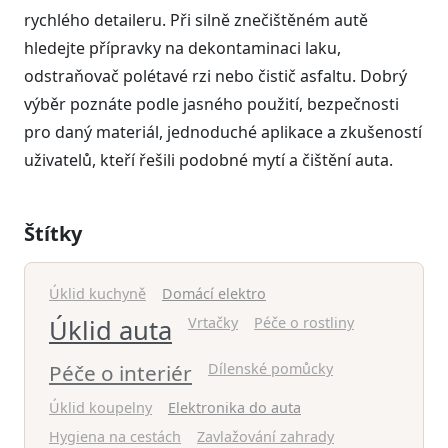
rychlého detaileru. Při silně znečištěném autě
hledejte přípravky na dekontaminaci laku,
odstraňovač polétavé rzi nebo čistič asfaltu. Dobrý
výběr poznáte podle jasného použití, bezpečnosti
pro daný materiál, jednoduché aplikace a zkušeností
uživatelů, kteří řešili podobné mytí a čištění auta.
Štítky
Úklid kuchyně
Domácí elektro
Úklid auta
Vrtačky
Péče o rostliny
Péče o interiér
Dílenské pomůcky
Úklid koupelny
Elektronika do auta
Hygiena na cestách
Zavlažování zahrady