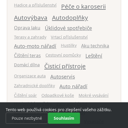
Hadice a příslušenství
Péče o karoserii
Autovýbava
Autodoplňky
Oprava laku
Úklidové spotřebiče
Terasy a zahrady
Vrtací příslušenství
Auto-moto nářadí
Hustilky
Aku technika
Čištění teras
Cestovní pomůcky
Leštění
Domácí dílna
Čisticí přístroje
Organizace auta
Autoservis
Zahradnické doplňky
Auto nářadí
Čištění spár
Odpadkové koše
Mokré vysávání
Hygienické potřeby
Zahradní úklid
Tento web používá cookies pro zlepšení vašeho zážitku.
Klimatizace a větrání
Opravné sady
Pouze nezbytné
Souhlasím
Zahradní vybavení
Dezinfekce
Vysavače