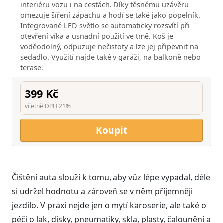
interiéru vozu i na cestách. Díky těsnému uzávěru
omezuje šíření zápachu a hodí se také jako popelník.
Integrované LED světlo se automaticky rozsvítí při
otevření víka a usnadní použití ve tmě. Koš je
voděodolný, odpuzuje nečistoty a lze jej připevnit na
sedadlo. Využití najde také v garáži, na balkoně nebo
terase.
399 Kč
včetně DPH 21%
Koupit
Čištění auta slouží k tomu, aby vůz lépe vypadal, déle
si udržel hodnotu a zároveň se v něm příjemněji
jezdilo. V praxi nejde jen o mytí karoserie, ale také o
péči o lak, disky, pneumatiky, skla, plasty, čalounění a