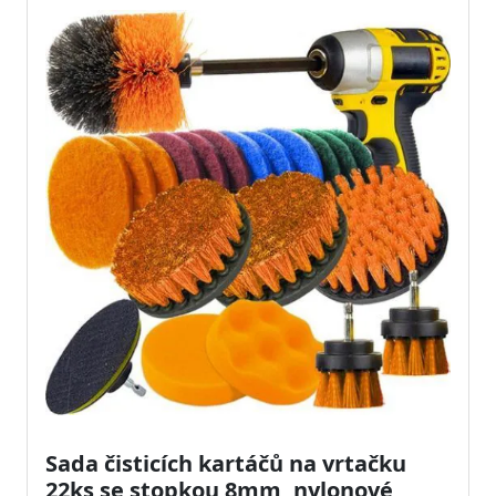
Sada čisticích kartáčů na vrtačku
22ks se stopkou 8mm, nylonové