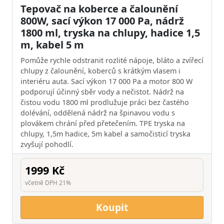
Tepovač na koberce a čalounění
800W, sací výkon 17 000 Pa, nádrž
1800 ml, tryska na chlupy, hadice 1,5
m, kabel 5 m
Pomůže rychle odstranit rozlité nápoje, bláto a zvířecí
chlupy z čalounění, koberců s krátkým vlasem i
interiéru auta. Sací výkon 17 000 Pa a motor 800 W
podporují účinný sběr vody a nečistot. Nádrž na
čistou vodu 1800 ml prodlužuje práci bez častého
dolévání, oddělená nádrž na špinavou vodu s
plovákem chrání před přetečením. TPE tryska na
chlupy, 1,5m hadice, 5m kabel a samočisticí tryska
zvyšují pohodlí.
1999 Kč
včetně DPH 21%
Koupit