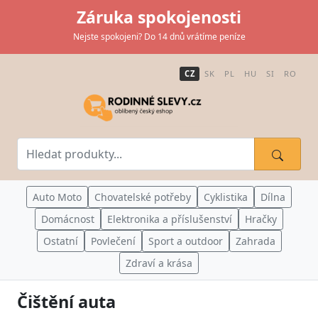
Záruka spokojenosti
Nejste spokojeni? Do 14 dnů vrátíme peníze
CZ
SK
PL
HU
SI
RO
Auto Moto
Chovatelské potřeby
Cyklistika
Dílna
Domácnost
Elektronika a příslušenství
Hračky
Ostatní
Povlečení
Sport a outdoor
Zahrada
Zdraví a krása
Čištění auta