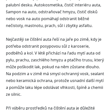
palubní desku. Autokosmetika, čistič interiéru auta,
šampon na auto, odstraňovač hmyzu, čistič disků
nebo vosk na auto pomáhají odstranit běžné
nečistoty, mastnotu, prach, sůl i zbytky asfaltu.
Nejčastěji se čištění auta řeší na jaře po zimě, kdy je
potřeba odstranit posypovou sůl z karoserie,
podběhů a kol. V létě přichází na řadu mytí auta od
pylu, prachu, zaschlého hmyzu a ptačího trusu, který
může poškodit lak, pokud na něm zůstane dlouho.
Na podzim a v zimě má smysl ochranný vosk, sealant
nebo keramická ochrana, protože usnadní další mytí
a pomůže laku lépe odolávat vlhkosti, špíně a chemii
ze silnic.
Při výběru prostředků na čištění auta je důležité