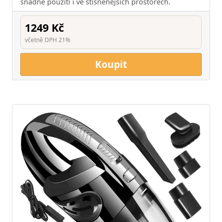
snadné použití i ve stísněnějších prostorech.
1249 Kč
včetně DPH 21%
Koupit