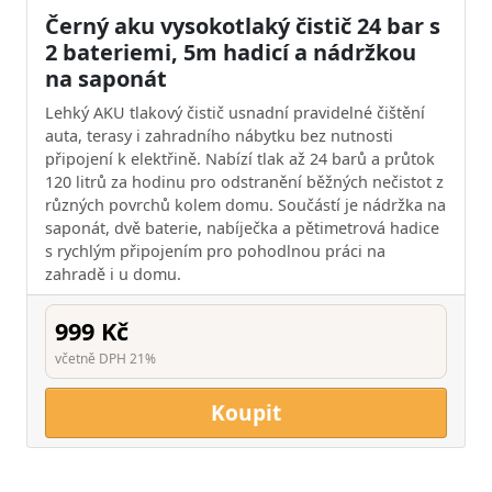
Černý aku vysokotlaký čistič 24 bar s
2 bateriemi, 5m hadicí a nádržkou
na saponát
Lehký AKU tlakový čistič usnadní pravidelné čištění
auta, terasy i zahradního nábytku bez nutnosti
připojení k elektřině. Nabízí tlak až 24 barů a průtok
120 litrů za hodinu pro odstranění běžných nečistot z
různých povrchů kolem domu. Součástí je nádržka na
saponát, dvě baterie, nabíječka a pětimetrová hadice
s rychlým připojením pro pohodlnou práci na
zahradě i u domu.
999 Kč
včetně DPH 21%
Koupit