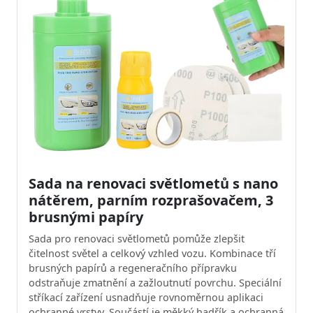
Sada na renovaci světlometů s nano
nátěrem, parním rozprašovačem, 3
brusnými papíry
Sada pro renovaci světlometů pomůže zlepšit
čitelnost světel a celkový vzhled vozu. Kombinace tří
brusných papírů a regeneračního přípravku
odstraňuje zmatnění a zažloutnutí povrchu. Speciální
stříkací zařízení usnadňuje rovnoměrnou aplikaci
ochranné vrstvy. Součástí je měkký hadřík a ochranná