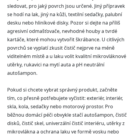
sledovat, pro jaký povrch jsou určené. Jiný přípravek
se hodí na lak, jiný na kůži, textilní sedačky, palubní
desku nebo hliníkové disky. Pozor si dejte na příliš
agresivní odmašťovače, nevhodné houby a tvrdé
kartáče, které mohou vytvořit škrábance. U citlivých
povrchů se vyplatí zkusit čistič nejprve na méně
viditelném místě a u laku volit kvalitní mikrovláknové
utěrky, rukavici na mytí auta a pH neutrální
autošampon.
Pokud si chcete vybrat správný produkt, začněte
tím, co přesně potřebujete vyčistit: exteriér, interiér,
skla, kola, sedačky nebo motorový prostor. Pro
běžnou domácí péči obvykle stačí autošampon, čistič
disků, čistič skel, univerzální čistič interiéru, utěrky z
mikrovlákna a ochrana laku ve formě vosku nebo