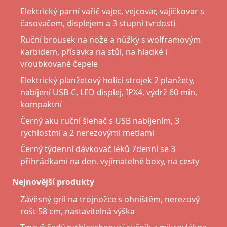
Elektrický parní vařič vajec, vejcovar, vajíčkovar s
časovačem, displejem a 3 stupni tvrdosti
Ruční brousek na nože a nůžky s wolframovým
karbidem, přísavka na stůl, na hladké i
vroubkované čepele
Elektrický planžetový holící strojek 2 planžety,
nabíjení USB-C, LED displej, IPX4, výdrž 60 min,
kompaktní
Černý aku ruční šlehač s USB nabíjením, 3
rychlostmi a 2 nerezovými metlami
Černý týdenní dávkovač léků 7denní se 3
přihrádkami na den, vyjímatelné boxy, na cesty
Nejnovější produkty
Závěsný gril na trojnožce s ohništěm, nerezový
rošt 58 cm, nastavitelná výška