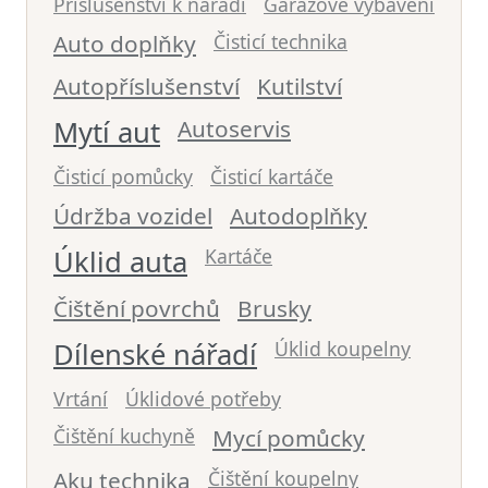
Příslušenství k nářadí
Garážové vybavení
Auto doplňky
Čisticí technika
Autopříslušenství
Kutilství
Mytí aut
Autoservis
Čisticí pomůcky
Čisticí kartáče
Údržba vozidel
Autodoplňky
Úklid auta
Kartáče
Čištění povrchů
Brusky
Dílenské nářadí
Úklid koupelny
Vrtání
Úklidové potřeby
Čištění kuchyně
Mycí pomůcky
Aku technika
Čištění koupelny