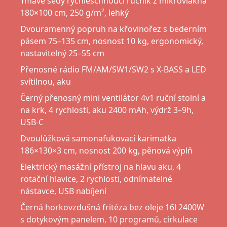
Tmavě šedý rychleschnoucí ručník z mikrovlákna
180×100 cm, 250 g/m², lehký
Dvouramenný popruh na křovinořez s bederním
pásem 75–135 cm, nosnost 10 kg, ergonomický,
nastavitelný 25–55 cm
Přenosné rádio FM/AM/SW1/SW2 s X-BASS a LED
svítilnou, aku
Černý přenosný mini ventilátor 4v1 ruční stolní a
na krk, 4 rychlosti, aku 2400 mAh, výdrž 3–9h,
USB-C
Dvoulůžková samonafukovací karimatka
186×130×3 cm, nosnost 200 kg, pěnová výplň
Elektrický masážní přístroj na hlavu aku, 4
rotační hlavice, 2 rychlosti, odnímatelné
nástavce, USB nabíjení
Černá horkovzdušná fritéza bez oleje 16l 2400W
s dotykovým panelem, 10 programů, cirkulace