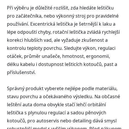
Při výběru je důležité rozlišit, zda hledáte leštičku
pro začátečníka, nebo výkonný stroj pro pravidelné
používání. Excentrická leštička je šetrnější k laku a
lépe odpouští chyby, rotační leštička zvládá rychlejší
korekci hlubších vad, ale vyžaduje zkušenost a
kontrolu teploty povrchu. Sledujte výkon, regulaci
otáček, průměr unašeče, hmotnost, ergonomii,
délku kabelu i dostupnost lešticích kotoučů, past a
příslušenství.
Správný produkt vyberete nejlépe podle materiálu,
stavu povrchu a očekávaného výsledku. Na občasné
leštění auta doma obvykle stačí lehčí orbitální
leštička s plynulou regulací a sadou pěnových
kotoučů, pro autoservis nebo detailing dává smysl
robustnější model s vyšším výkonem. Před nákupem