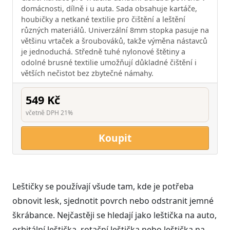
domácnosti, dílně i u auta. Sada obsahuje kartáče,
houbičky a netkané textilie pro čištění a leštění
různých materiálů. Univerzální 8mm stopka pasuje na
většinu vrtaček a šroubováků, takže výměna nástavců
je jednoduchá. Středně tuhé nylonové štětiny a
odolné brusné textilie umožňují důkladné čištění i
větších nečistot bez zbytečné námahy.
549 Kč
včetně DPH 21%
Koupit
Leštičky se používají všude tam, kde je potřeba
obnovit lesk, sjednotit povrch nebo odstranit jemné
škrábance. Nejčastěji se hledají jako leštička na auto,
orbitální leštička, rotační leštička nebo leštička na