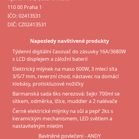
110 00 Praha 1
IČO: 02413531
DIČ: CZ02413531
Naposledy navštívené produkty
Týdenní digitální časovač do zásuvky 16A/3680W
s LCD displejem a záložní baterií
Elektrický mlýnek na maso 600W, 3 mlecí síta
3/5/7 mm, reverzní chod, nástavec na domácí
klobásy, protiskluzové nožičky
Barmanská sada 6ks nerezová: šejkr 700ml se
sítkem, odměrka, lžíce, muddler a 2 nalévače
Černé elektrické mlýnky na sůl a pepř 2ks s
keramickým mechanismem, LED světlem a
nastavitelným mletím
Bavlněné povlečení - ANDY