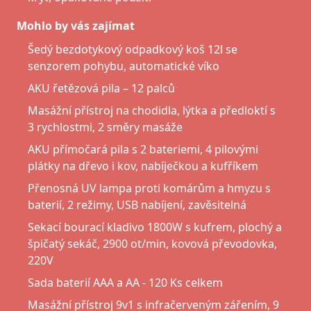
Mohlo by vás zajímat
Šedý bezdotykový odpadkový koš 12l se
senzorem pohybu, automatické víko
AKU řetězová pila – 12 palců
Masážní přístroj na chodidla, lýtka a předloktí s
3 rychlostmi, 2 směry masáže
AKU přímočará pila s 2 bateriemi, 4 pilovými
plátky na dřevo i kov, nabíječkou a kufříkem
Přenosná UV lampa proti komárům a hmyzu s
baterií, 2 režimy, USB nabíjení, zavěsitelná
Sekací bourací kladivo 1800W s kufrem, plochý a
špičatý sekáč, 2900 ot/min, kovová převodovka,
220V
Sada baterií AAA a AA - 120 Ks celkem
Masážní přístroj 9v1 s infračerveným zářením, 9