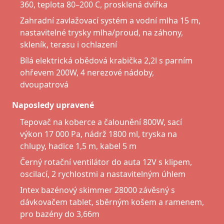
360, teplota 80–200 C, prosklená dvířka
Zahradní zavlažovací systém a vodní mlha 15 m,
nastavitelné trysky mlha/proud, na záhony,
skleník, terasu i ochlazení
Bílá elektrická obědová krabička 2,2l s parním
ohřevem 200W, 4 nerezové nádoby,
dvoupatrová
Naposledy upravené
Tepovač na koberce a čalounění 800W, sací
výkon 17 000 Pa, nádrž 1800 ml, tryska na
chlupy, hadice 1,5 m, kabel 5 m
Černý rotační ventilátor do auta 12V s klipem,
oscilací, 2 rychlostmi a nastavitelným úhlem
Intex bazénový skimmer 28000 závěsný s
dávkovačem tablet, sběrným košem a ramenem,
pro bazény do 3,66m