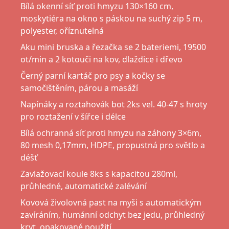
Bílá okenní síť proti hmyzu 130×160 cm,
moskytiéra na okno s páskou na suchý zip 5 m,
polyester, oříznutelná
Aku mini bruska a řezačka se 2 bateriemi, 19500
ot/min a 2 kotouči na kov, dlaždice i dřevo
Černý parní kartáč pro psy a kočky se
samočištěním, párou a masáží
Napínáky a roztahovák bot 2ks vel. 40-47 s hroty
pro roztažení v šířce i délce
Bílá ochranná síť proti hmyzu na záhony 3×6m,
80 mesh 0,17mm, HDPE, propustná pro světlo a
déšť
Zavlažovací koule 8ks s kapacitou 280ml,
průhledné, automatické zalévání
Kovová živolovná past na myši s automatickým
zavíráním, humánní odchyt bez jedu, průhledný
kryt, opakované použití