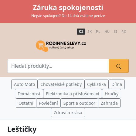
Záruka spokojenosti
Nejste spokojeni? Do 14 dnů vrátíme peníze
CZ
SK
PL
HU
SI
RO
Auto Moto
Chovatelské potřeby
Cyklistika
Dílna
Domácnost
Elektronika a příslušenství
Hračky
Ostatní
Povlečení
Sport a outdoor
Zahrada
Zdraví a krása
Leštičky