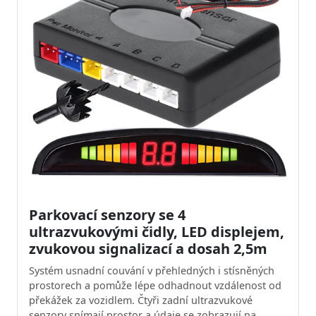
Parkovací senzory se 4
ultrazvukovými čidly, LED displejem,
zvukovou signalizací a dosah 2,5m
Systém usnadní couvání v přehledných i stísněných
prostorech a pomůže lépe odhadnout vzdálenost od
překážek za vozidlem. Čtyři zadní ultrazvukové
senzory snímají prostor a údaje se zobrazují na