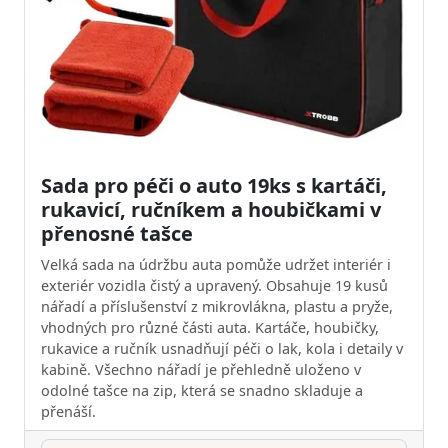
Sada pro péči o auto 19ks s kartáči,
rukavicí, ručníkem a houbičkami v
přenosné tašce
Velká sada na údržbu auta pomůže udržet interiér i
exteriér vozidla čistý a upravený. Obsahuje 19 kusů
nářadí a příslušenství z mikrovlákna, plastu a pryže,
vhodných pro různé části auta. Kartáče, houbičky,
rukavice a ručník usnadňují péči o lak, kola i detaily v
kabině. Všechno nářadí je přehledně uloženo v
odolné tašce na zip, která se snadno skladuje a
přenáší.