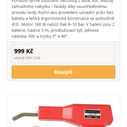
Pomůže rychle odstranit nečistoty z auta, kol, dlažby,
zahradního nábytku i fasády díky soustředěnému
proudu vody. Ruční aku provedení usnadní práci bez
kabelu a lehká ergonomická konstrukce se pohodlně
drží. Motor 160 W nabízí tlak 6–10 bar. V balení jsou 2
baterie, hadice 5 m, prodlužovací tyč, pěnová
nádoba, filtr a trysky 0° a 40°.
999 Kč
včetně DPH 21%
Koupit