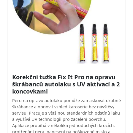
Korekční tužka Fix It Pro na opravu
škrábanců autolaku s UV aktivací a 2
koncovkami
Pero na opravu autolaku pomůže zamaskovat drobné
škrábance a obnovit vzhled karoserie bez návštěvy
servisu. Pracuje s většinou standardních odstínů laku
a využívá UV technologii pro zacelení povrchu.
Aplikace probíhá v několika jednoduchých krocích:
protřepání pera, nanesení na poškozené místo a