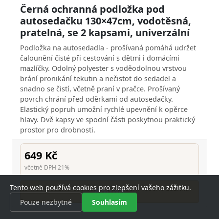
Černá ochranná podložka pod
autosedačku 130×47cm, vodotěsná,
pratelná, se 2 kapsami, univerzální
Podložka na autosedadla - prošívaná pomáhá udržet
čalounění čisté při cestování s dětmi i domácími
mazlíčky. Odolný polyester s voděodolnou vrstvou
brání pronikání tekutin a nečistot do sedadel a
snadno se čistí, včetně praní v pračce. Prošívaný
povrch chrání před oděrkami od autosedačky.
Elastický popruh umožní rychlé upevnění k opěrce
hlavy. Dvě kapsy ve spodní části poskytnou praktický
prostor pro drobnosti.
649 Kč
včetně DPH 21%
Tento web používá cookies pro zlepšení vašeho zážitku.
Koupit
Pouze nezbytné
Souhlasím