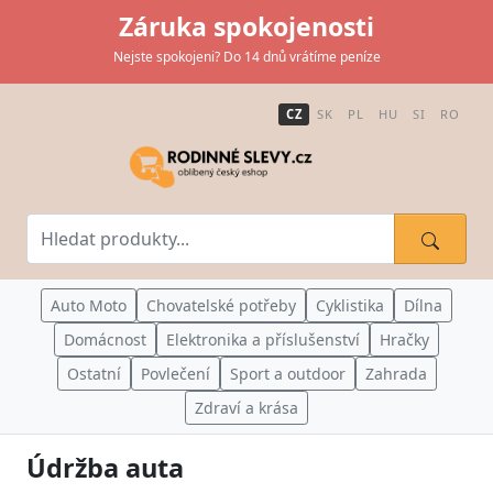
Záruka spokojenosti
Nejste spokojeni? Do 14 dnů vrátíme peníze
CZ
SK
PL
HU
SI
RO
Auto Moto
Chovatelské potřeby
Cyklistika
Dílna
Domácnost
Elektronika a příslušenství
Hračky
Ostatní
Povlečení
Sport a outdoor
Zahrada
Zdraví a krása
Údržba auta