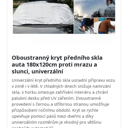
Oboustranný kryt předního skla
auta 180x120cm proti mrazu a
slunci, univerzální
Univerzální kryt předního skla usnadní přípravu vozu
v zimě i v létě. V chladných dnech snižuje namrzání
skla, v horku omezuje zahřívání interiéru a chrání
palubní desku před UV zářením. Dvoustranné
provedení s černou a stříbrnou stranou umožňuje
přizpůsobení ročnímu období. Kryt se rychle
upevňuje pomocí pásů mezi dveřmi a díky
univerzálním rozměrům je vhodný pro většinu