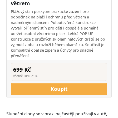
větrem
Plážový stan poskytne praktické zázemí pro
odpočinek na pláži i ochranu před větrem a
nadměrným sluncem. Polootevřená konstrukce
vytváří příjemný stín pro děti i dospělé a pomáhá
udržet osobní věci mimo písek. Lehká POP UP
konstrukce z pružných sklolaminátových drátů se po
vyjmutí z obalu rozloží během okamžiku. Součástí je
kompaktní obal se zipem a úchyty pro snadné
přenášení.
699 Kč
včetně DPH 21%
Koupit
Sluneční clony se v praxi nejčastěji používají v autě,