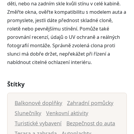
děti, nebo na zadním skle kvůli stínu v celé kabině.
Změřte okna, ověřte kompatibilitu s modelem auta a
promyslete, jestli dáte přednost skladné cloně,
roletě nebo pevnějšímu stínění. Pomůže také
porovnání recenzí, údajů o UV ochraně a reálných
fotografií montáže. Správně zvolená clona proti
slunci má dobře držet, nepřekážet při řízení a
nabídnout citelné ochlazení interiéru.
Štítky
Balkonové doplňky
Zahradní pomůcky
Slunečníky
Venkovní aktivity
Turistické vybavení
Bezpečnost do auta
Terasa a zahrada
Autoplachty