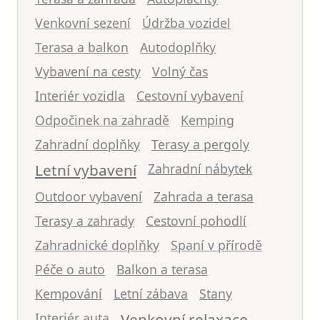
Venkovní sezení
Údržba vozidel
Terasa a balkon
Autodoplňky
Vybavení na cesty
Volný čas
Interiér vozidla
Cestovní vybavení
Odpočinek na zahradě
Kemping
Zahradní doplňky
Terasy a pergoly
Letní vybavení
Zahradní nábytek
Outdoor vybavení
Zahrada a terasa
Terasy a zahrady
Cestovní pohodlí
Zahradnické doplňky
Spaní v přírodě
Péče o auto
Balkon a terasa
Kempování
Letní zábava
Stany
Interiér auta
Venkovní relaxace