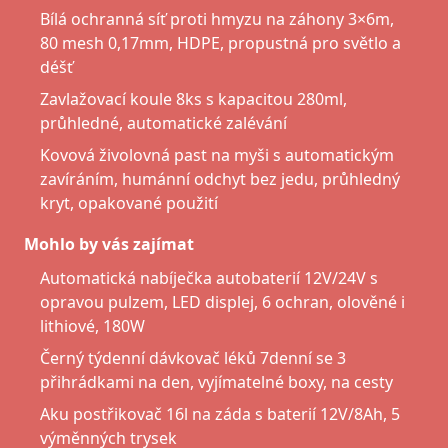
Bílá ochranná síť proti hmyzu na záhony 3×6m,
80 mesh 0,17mm, HDPE, propustná pro světlo a
déšť
Zavlažovací koule 8ks s kapacitou 280ml,
průhledné, automatické zalévání
Kovová živolovná past na myši s automatickým
zavíráním, humánní odchyt bez jedu, průhledný
kryt, opakované použití
Mohlo by vás zajímat
Automatická nabíječka autobaterií 12V/24V s
opravou pulzem, LED displej, 6 ochran, olověné i
lithiové, 180W
Černý týdenní dávkovač léků 7denní se 3
přihrádkami na den, vyjímatelné boxy, na cesty
Aku postřikovač 16l na záda s baterií 12V/8Ah, 5
výměnných trysek