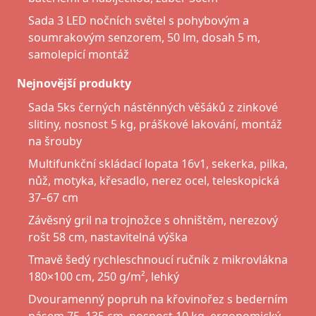
Sada 3 LED nočních světel s pohybovým a
soumrakovým senzorem, 50 lm, dosah 5 m,
samolepicí montáž
Nejnovější produkty
Sada 5ks černých nástěnných věšáků z zinkové
slitiny, nosnost 5 kg, práškové lakování, montáž
na šrouby
Multifunkční skládací lopata 16v1, sekerka, pilka,
nůž, motyka, křesadlo, nerez ocel, teleskopická
37–67 cm
Závěsný gril na trojnožce s ohništěm, nerezový
rošt 58 cm, nastavitelná výška
Tmavě šedý rychleschnoucí ručník z mikrovlákna
180×100 cm, 250 g/m², lehký
Dvouramenný popruh na křovinořez s bederním