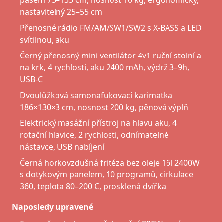
pásem 75–135 cm, nosnost 10 kg, ergonomický,
nastavitelný 25–55 cm
Přenosné rádio FM/AM/SW1/SW2 s X-BASS a LED
svítilnou, aku
Černý přenosný mini ventilátor 4v1 ruční stolní a
na krk, 4 rychlosti, aku 2400 mAh, výdrž 3–9h,
USB-C
Dvoulůžková samonafukovací karimatka
186×130×3 cm, nosnost 200 kg, pěnová výplň
Elektrický masážní přístroj na hlavu aku, 4
rotační hlavice, 2 rychlosti, odnímatelné
nástavce, USB nabíjení
Černá horkovzdušná fritéza bez oleje 16l 2400W
s dotykovým panelem, 10 programů, cirkulace
360, teplota 80–200 C, prosklená dvířka
Naposledy upravené