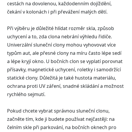
cestách na dovolenou, každodenním dojíždění,
čekání v kolonách i při převážení malých dětí.
Při výběru je důležité hlídat rozměr skla, způsob
uchycení a to, zda clona nebrání výhledu řidiče.
Univerzální sluneční clony mohou vyhovovat více
typům aut, ale přesné clony na míru často lépe sedí
a lépe kryjí okno. U bočních clon se vyplatí porovnat
přísavky, magnetické uchycení, roletky i samodržící
statické clony. Důležitá je také hustota materiálu,
ochrana proti UV záření, snadné skládání a možnost
rychlého sejmutí.
Pokud chcete vybrat správnou sluneční clonu,
začněte tím, kde ji budete používat nejčastěji: na
čelním skle při parkování, na bočních oknech pro