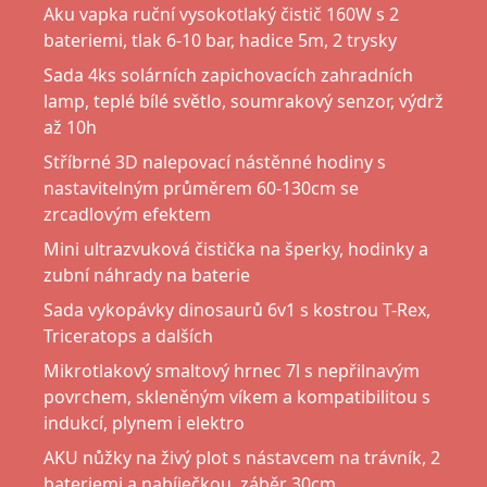
Aku vapka ruční vysokotlaký čistič 160W s 2
bateriemi, tlak 6-10 bar, hadice 5m, 2 trysky
Sada 4ks solárních zapichovacích zahradních
lamp, teplé bílé světlo, soumrakový senzor, výdrž
až 10h
Stříbrné 3D nalepovací nástěnné hodiny s
nastavitelným průměrem 60-130cm se
zrcadlovým efektem
Mini ultrazvuková čistička na šperky, hodinky a
zubní náhrady na baterie
Sada vykopávky dinosaurů 6v1 s kostrou T-Rex,
Triceratops a dalších
Mikrotlakový smaltový hrnec 7l s nepřilnavým
povrchem, skleněným víkem a kompatibilitou s
indukcí, plynem i elektro
AKU nůžky na živý plot s nástavcem na trávník, 2
bateriemi a nabíječkou, záběr 30cm