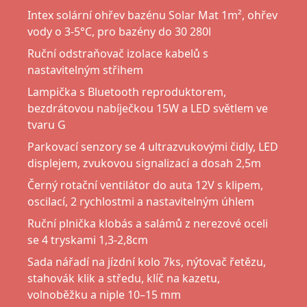
Intex solární ohřev bazénu Solar Mat 1m², ohřev
vody o 3-5°C, pro bazény do 30 280l
Ruční odstraňovač izolace kabelů s
nastavitelným střihem
Lampička s Bluetooth reproduktorem,
bezdrátovou nabíječkou 15W a LED světlem ve
tvaru G
Parkovací senzory se 4 ultrazvukovými čidly, LED
displejem, zvukovou signalizací a dosah 2,5m
Černý rotační ventilátor do auta 12V s klipem,
oscilací, 2 rychlostmi a nastavitelným úhlem
Ruční plnička klobás a salámů z nerezové oceli
se 4 tryskami 1,3-2,8cm
Sada nářadí na jízdní kolo 7ks, nýtovač řetězu,
stahovák klik a středu, klíč na kazetu,
volnoběžku a niple 10–15 mm