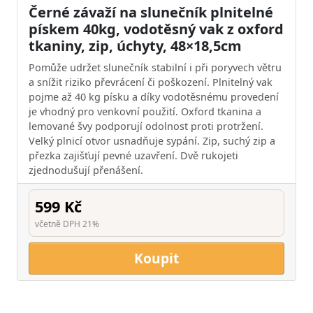
Černé závaží na slunečník plnitelné
pískem 40kg, vodotěsný vak z oxford
tkaniny, zip, úchyty, 48×18,5cm
Pomůže udržet slunečník stabilní i při poryvech větru
a snížit riziko převrácení či poškození. Plnitelný vak
pojme až 40 kg písku a díky vodotěsnému provedení
je vhodný pro venkovní použití. Oxford tkanina a
lemované švy podporují odolnost proti protržení.
Velký plnicí otvor usnadňuje sypání. Zip, suchý zip a
přezka zajišťují pevné uzavření. Dvě rukojeti
zjednodušují přenášení.
599 Kč
včetně DPH 21%
Koupit