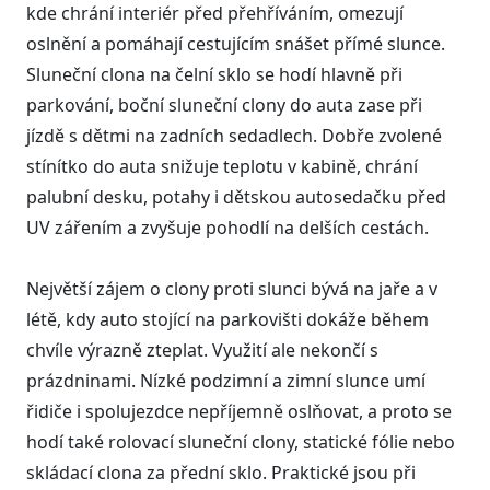
kde chrání interiér před přehříváním, omezují
oslnění a pomáhají cestujícím snášet přímé slunce.
Sluneční clona na čelní sklo se hodí hlavně při
parkování, boční sluneční clony do auta zase při
jízdě s dětmi na zadních sedadlech. Dobře zvolené
stínítko do auta snižuje teplotu v kabině, chrání
palubní desku, potahy i dětskou autosedačku před
UV zářením a zvyšuje pohodlí na delších cestách.
Největší zájem o clony proti slunci bývá na jaře a v
létě, kdy auto stojící na parkovišti dokáže během
chvíle výrazně zteplat. Využití ale nekončí s
prázdninami. Nízké podzimní a zimní slunce umí
řidiče i spolujezdce nepříjemně oslňovat, a proto se
hodí také rolovací sluneční clony, statické fólie nebo
skládací clona za přední sklo. Praktické jsou při