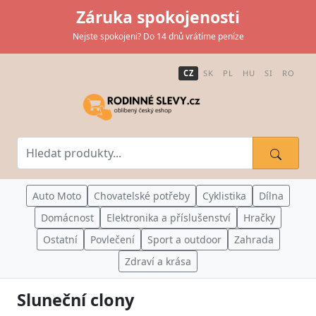
Záruka spokojenosti
Nejste spokojeni? Do 14 dnů vrátíme peníze
CZ
SK
PL
HU
SI
RO
Auto Moto
Chovatelské potřeby
Cyklistika
Dílna
Domácnost
Elektronika a příslušenství
Hračky
Ostatní
Povlečení
Sport a outdoor
Zahrada
Zdraví a krása
Sluneční clony