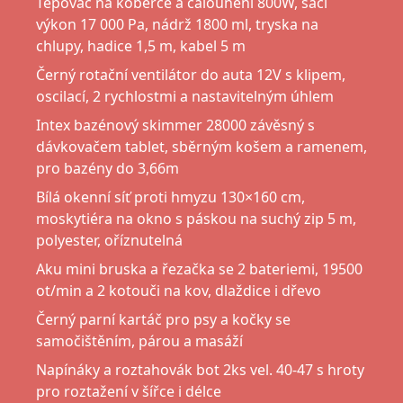
Tepovač na koberce a čalounění 800W, sací
výkon 17 000 Pa, nádrž 1800 ml, tryska na
chlupy, hadice 1,5 m, kabel 5 m
Černý rotační ventilátor do auta 12V s klipem,
oscilací, 2 rychlostmi a nastavitelným úhlem
Intex bazénový skimmer 28000 závěsný s
dávkovačem tablet, sběrným košem a ramenem,
pro bazény do 3,66m
Bílá okenní síť proti hmyzu 130×160 cm,
moskytiéra na okno s páskou na suchý zip 5 m,
polyester, oříznutelná
Aku mini bruska a řezačka se 2 bateriemi, 19500
ot/min a 2 kotouči na kov, dlaždice i dřevo
Černý parní kartáč pro psy a kočky se
samočištěním, párou a masáží
Napínáky a roztahovák bot 2ks vel. 40-47 s hroty
pro roztažení v šířce i délce