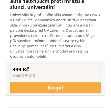
auta 180x120cm proti mrazu a
slunci, univerzální
Univerzální kryt předního skla usnadní přípravu vozu
v zimě i v létě. V chladných dnech snižuje namrzání
skla, v horku omezuje zahřívání interiéru a chrání
palubní desku před UV zářením. Dvoustranné
provedení s černou a stříbrnou stranou umožňuje
přizpůsobení ročnímu období. Kryt se rychle
upevňuje pomocí pásů mezi dveřmi a díky
univerzálním rozměrům je vhodný pro většinu
osobních automobilů.
399 Kč
včetně DPH 21%
Koupit