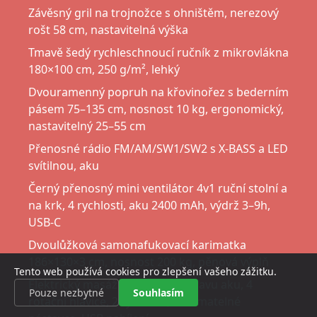
Závěsný gril na trojnožce s ohništěm, nerezový
rošt 58 cm, nastavitelná výška
Tmavě šedý rychleschnoucí ručník z mikrovlákna
180×100 cm, 250 g/m², lehký
Dvouramenný popruh na křovinořez s bederním
pásem 75–135 cm, nosnost 10 kg, ergonomický,
nastavitelný 25–55 cm
Přenosné rádio FM/AM/SW1/SW2 s X-BASS a LED
svítilnou, aku
Černý přenosný mini ventilátor 4v1 ruční stolní a
na krk, 4 rychlosti, aku 2400 mAh, výdrž 3–9h,
USB-C
Dvoulůžková samonafukovací karimatka
186×130×3 cm, nosnost 200 kg, pěnová výplň
Tento web používá cookies pro zlepšení vašeho zážitku.
Elektrický masážní přístroj na hlavu aku, 4
Pouze nezbytné
Souhlasím
rotační hlavice, 2 rychlosti, odnímatelné