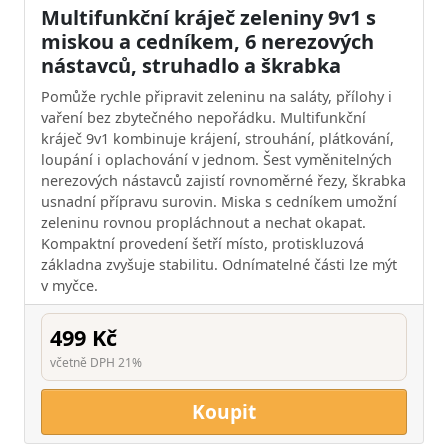
Multifunkční kráječ zeleniny 9v1 s
miskou a cedníkem, 6 nerezových
nástavců, struhadlo a škrabka
Pomůže rychle připravit zeleninu na saláty, přílohy i
vaření bez zbytečného nepořádku. Multifunkční
kráječ 9v1 kombinuje krájení, strouhání, plátkování,
loupání i oplachování v jednom. Šest vyměnitelných
nerezových nástavců zajistí rovnoměrné řezy, škrabka
usnadní přípravu surovin. Miska s cedníkem umožní
zeleninu rovnou propláchnout a nechat okapat.
Kompaktní provedení šetří místo, protiskluzová
základna zvyšuje stabilitu. Odnímatelné části lze mýt
v myčce.
499 Kč
včetně DPH 21%
Koupit