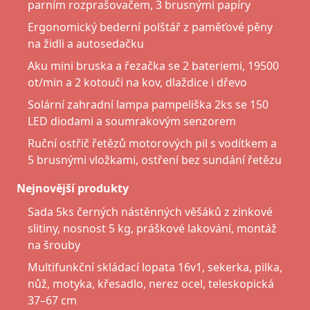
parním rozprašovačem, 3 brusnými papíry
Ergonomický bederní polštář z paměťové pěny
na židli a autosedačku
Aku mini bruska a řezačka se 2 bateriemi, 19500
ot/min a 2 kotouči na kov, dlaždice i dřevo
Solární zahradní lampa pampeliška 2ks se 150
LED diodami a soumrakovým senzorem
Ruční ostřič řetězů motorových pil s vodítkem a
5 brusnými vložkami, ostření bez sundání řetězu
Nejnovější produkty
Sada 5ks černých nástěnných věšáků z zinkové
slitiny, nosnost 5 kg, práškové lakování, montáž
na šrouby
Multifunkční skládací lopata 16v1, sekerka, pilka,
nůž, motyka, křesadlo, nerez ocel, teleskopická
37–67 cm