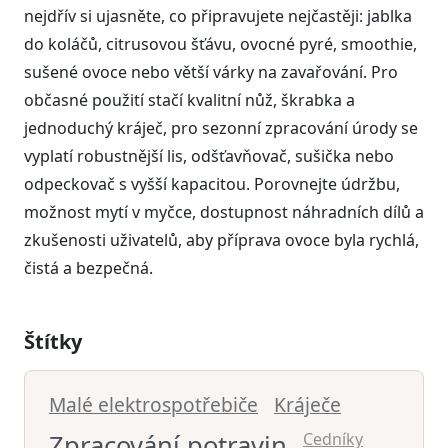
nejdřív si ujasněte, co připravujete nejčastěji: jablka
do koláčů, citrusovou šťávu, ovocné pyré, smoothie,
sušené ovoce nebo větší várky na zavařování. Pro
občasné použití stačí kvalitní nůž, škrabka a
jednoduchý kráječ, pro sezonní zpracování úrody se
vyplatí robustnější lis, odšťavňovač, sušička nebo
odpeckovač s vyšší kapacitou. Porovnejte údržbu,
možnost mytí v myčce, dostupnost náhradních dílů a
zkušenosti uživatelů, aby příprava ovoce byla rychlá,
čistá a bezpečná.
Štítky
Malé elektrospotřebiče
Kráječe
Zpracování potravin
Cedníky