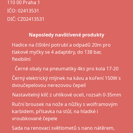
110 00 Praha 1
IČO: 02413531
DIČ: CZ02413531
Naposledy navštívené produkty
Hadice na čištění potrubí a odpadů 20m pro
tlakové myčky se 4 adaptéry, do 138 bar,
flexibilní
Černé obaly na pneumatiky 4ks pro kola 17-20
Černý elektrický mlýnek na kávu a koření 150W s
dvoučepelovou nerezovou čepelí
Nastavitelný klíč z uhlíkové oceli, rozsah 0-35mm
Ruční brousek na nože a nůžky s wolframovým
karbidem, přísavka na stůl, na hladké i
vroubkované čepele
Sada na renovaci světlometů s nano nátěrem,