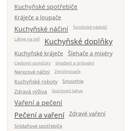
Kuchyňské spotřebiče
Kráječe a loupače
Kuchyňské náčiní
Turistické nádobí
Láhve na pití
Kuchyňské doplňky
Kuchyňské kráječe
Šlehače a mixéry
Cestovní pomůcky
Smažení a grilování
Nerezové náčiní
Zmrzlinovače
Kuchyňské roboty
Smoothie
Zdravá výživa
Sportovní lahve
Vaření a pečení
Zdravé vaření
Pečení a vaření
Snídaňové spotřebiče