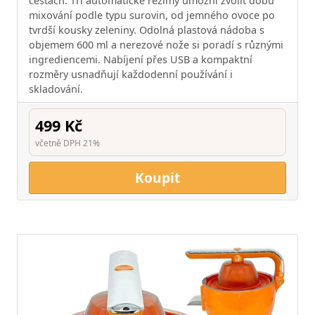
cestách. Tři automatické režimy umožní zvolit dobu
mixování podle typu surovin, od jemného ovoce po
tvrdší kousky zeleniny. Odolná plastová nádoba s
objemem 600 ml a nerezové nože si poradí s různými
ingrediencemi. Nabíjení přes USB a kompaktní
rozměry usnadňují každodenní používání i
skladování.
499 Kč
včetně DPH 21%
Koupit