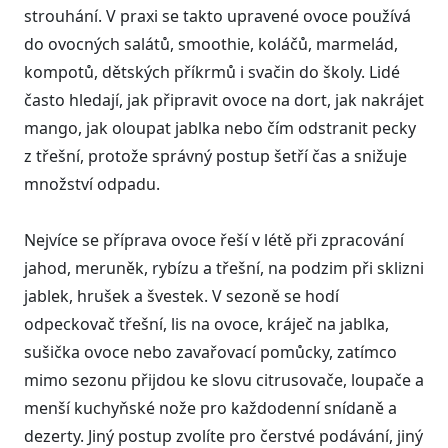
strouhání. V praxi se takto upravené ovoce používá
do ovocných salátů, smoothie, koláčů, marmelád,
kompotů, dětských příkrmů i svačin do školy. Lidé
často hledají, jak připravit ovoce na dort, jak nakrájet
mango, jak oloupat jablka nebo čím odstranit pecky
z třešní, protože správný postup šetří čas a snižuje
množství odpadu.
Nejvíce se příprava ovoce řeší v létě při zpracování
jahod, meruněk, rybízu a třešní, na podzim při sklizni
jablek, hrušek a švestek. V sezoně se hodí
odpeckovač třešní, lis na ovoce, kráječ na jablka,
sušička ovoce nebo zavařovací pomůcky, zatímco
mimo sezonu přijdou ke slovu citrusovače, loupače a
menší kuchyňské nože pro každodenní snídaně a
dezerty. Jiný postup zvolíte pro čerstvé podávání, jiný