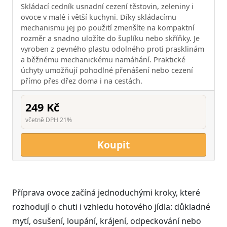
Skládací cedník usnadní cezení těstovin, zeleniny i
ovoce v malé i větší kuchyni. Díky skládacímu
mechanismu jej po použití zmenšíte na kompaktní
rozměr a snadno uložíte do šuplíku nebo skříňky. Je
vyroben z pevného plastu odolného proti prasklinám
a běžnému mechanickému namáhání. Praktické
úchyty umožňují pohodlné přenášení nebo cezení
přímo přes dřez doma i na cestách.
249 Kč
včetně DPH 21%
Koupit
Příprava ovoce začíná jednoduchými kroky, které
rozhodují o chuti i vzhledu hotového jídla: důkladné
mytí, osušení, loupání, krájení, odpeckování nebo