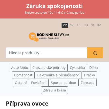
Záruka spokojenosti
Nejste spokojeni? Do 14 dnů vrátíme peníze
CZ
SK
PL
HU
SI
RO
Auto Moto
Chovatelské potřeby
Cyklistika
Dílna
Domácnost
Elektronika a příslušenství
Hračky
Ostatní
Povlečení
Sport a outdoor
Zahrada
Zdraví a krása
Příprava ovoce