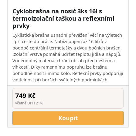
Cyklobrašna na nosič 3ks 16l s
termoizolační taškou a reflexními
prvky
Cyklistická brašna usnadní převážení věcí na výletech
i při cestě do práce. Nabízí objem až 16 litrů v
podobě centrální termotašky a dvou bočních brašen.
Izolační vrstva pomáhá udržet teplotu jídla a nápojů.
Voděodolný materiál chrání obsah před deštěm a
vlhkostí. Díky ramennímu popruhu lze brašnu
pohodlně nosit i mimo kolo. Reflexní prvky podporují
viditelnost při horších světelných podmínkách.
749 Kč
včetně DPH 21%
Koupit