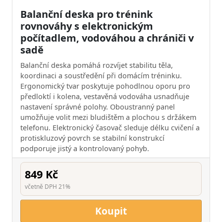
Balanční deska pro trénink
rovnováhy s elektronickým
počítadlem, vodováhou a chrániči v
sadě
Balanční deska pomáhá rozvíjet stabilitu těla,
koordinaci a soustředění při domácím tréninku.
Ergonomický tvar poskytuje pohodlnou oporu pro
předloktí i kolena, vestavěná vodováha usnadňuje
nastavení správné polohy. Oboustranný panel
umožňuje volit mezi bludištěm a plochou s držákem
telefonu. Elektronický časovač sleduje délku cvičení a
protiskluzový povrch se stabilní konstrukcí
podporuje jistý a kontrolovaný pohyb.
849 Kč
včetně DPH 21%
Koupit