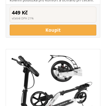
kolenní podložka pro komfort a ochranu při cvičení.
449 Kč
včetně DPH 21%
Koupit