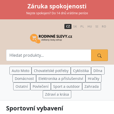
Záruka spokojenosti
Nejste spokojeni? Do 14 dnů vrátíme peníze
CZ
SK
PL
HU
SI
RO
Auto Moto
Chovatelské potřeby
Cyklistika
Dílna
Domácnost
Elektronika a příslušenství
Hračky
Ostatní
Povlečení
Sport a outdoor
Zahrada
Zdraví a krása
Sportovní vybavení