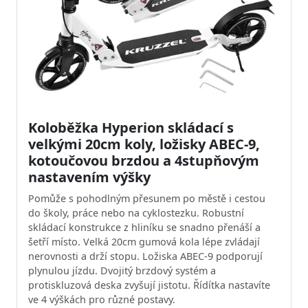
Koloběžka Hyperion skládací s
velkými 20cm koly, ložisky ABEC-9,
kotoučovou brzdou a 4stupňovým
nastavením výšky
Pomůže s pohodlným přesunem po městě i cestou
do školy, práce nebo na cyklostezku. Robustní
skládací konstrukce z hliníku se snadno přenáší a
šetří místo. Velká 20cm gumová kola lépe zvládají
nerovnosti a drží stopu. Ložiska ABEC-9 podporují
plynulou jízdu. Dvojitý brzdový systém a
protiskluzová deska zvyšují jistotu. Řídítka nastavíte
ve 4 výškách pro různé postavy.