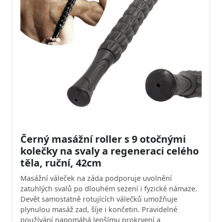
Černý masážní roller s 9 otočnými
kolečky na svaly a regeneraci celého
těla, ruční, 42cm
Masážní váleček na záda podporuje uvolnění
zatuhlých svalů po dlouhém sezení i fyzické námaze.
Devět samostatně rotujících válečků umožňuje
plynulou masáž zad, šíje i končetin. Pravidelné
používání napomáhá lepšímu prokrvení a