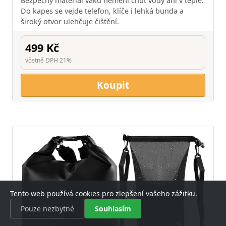
Bezpečný materiál vaku nemění chuť vody ani v teple.
Do kapes se vejde telefon, klíče i lehká bunda a
široký otvor ulehčuje čištění.
499 Kč
včetně DPH 21%
Koupit
Tento web používá cookies pro zlepšení vašeho zážitku.
Pouze nezbytné
Souhlasím