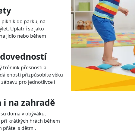
ety
 piknik do parku, na
et. Uplatní se jako
í na jídlo nebo během
 dovedností
 trénink přesnosti a
dálenosti přizpůsobíte věku
 zábavu pro jednotlivce i
 i na zahradě
času doma v obýváku,
í při krátkých hrách během
 přátel s dětmi.