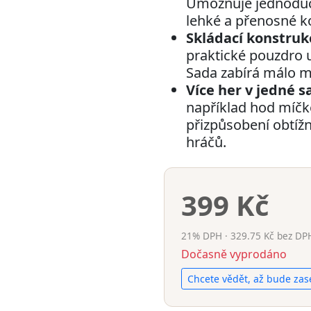
Umožňuje jednoduc
lehké a přenosné k
Skládací konstruk
praktické pouzdro u
Sada zabírá málo mís
Více her v jedné s
například hod míč
přizpůsobení obtížn
hráčů.
399 Kč
21% DPH · 329.75 Kč bez DP
Dočasně vyprodáno
Chcete vědět, až bude zas