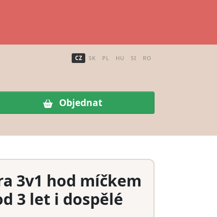
CZ
SK
PL
HU
SI
RO
Objednat
ra 3v1 hod míčkem
od 3 let i dospělé