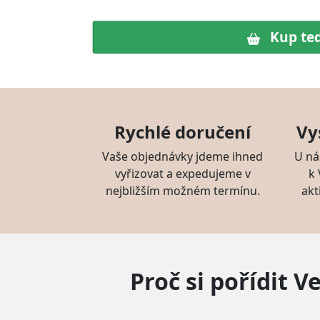
Kup te
Rychlé doručení
Vy
Vaše objednávky jdeme ihned
U ná
vyřizovat a expedujeme v
k
nejbližším možném termínu.
akt
Proč si pořídit V