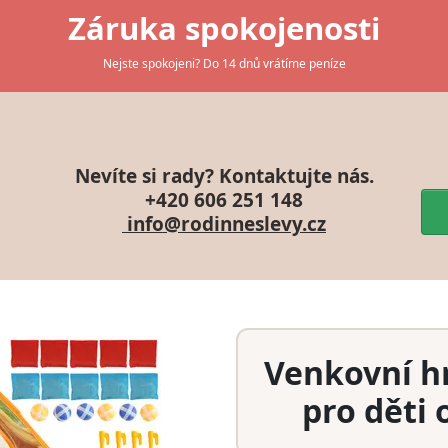
Záruka spokojenosti
Nejste spokojeni? Do 14 dnů vrátíme peníze
Nevíte si rady? Kontaktujte nás.
+420 606 251 148
info@rodinneslevy.cz
Venkovní h
pro děti 