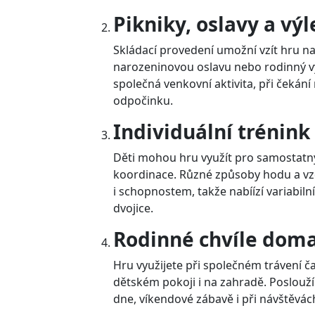
Pikniky, oslavy a výl
Skládací provedení umožní vzít hru na
narozeninovou oslavu nebo rodinný výl
společná venkovní aktivita, při čekán
odpočinku.
Individuální trénink
Děti mohou hru využít pro samostatný
koordinace. Různé způsoby hodu a vz
i schopnostem, takže nabíízí variabilní
dvojice.
Rodinné chvíle doma
Hru využijete při společném trávení 
dětském pokoji i na zahradě. Poslouž
dne, víkendové zábavě i při návštěvách