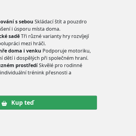
dování s sebou
Skládací štít a pouzdro
ášení i úsporu místa doma.
ické sadě
Tři různé varianty hry rozvíjejí
polupráci mezi hráči.
 hře doma i venku
Podporuje motoriku,
í dětí i dospělých při společném hraní.
různém prostředí
Skvělé pro rodinné
 individuální trénink přesnosti a
Kup teď