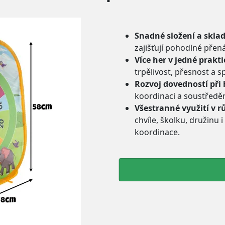
Snadné složení a skla
zajišťují pohodlné přen
Více her v jedné prakt
trpělivost, přesnost a s
Rozvoj dovedností při
koordinaci a soustředěn
Všestranné využití v 
chvíle, školku, družinu i
koordinace.