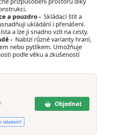
hé přizpůsobení prostoru díky
onstrukci.
ce a pouzdro -
Skládací štít a
snadňují ukládání i přenášení.
ta a lze ji snadno vzít na cesty.
adě -
Nabízí různé varianty hraní,
kem nebo pytlíkem. Umožňuje
osti podle věku a zkušeností
Objednat
H
e skladem?