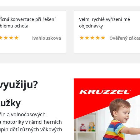
řícná konverzace při řešení
Velmi rychlé vyřízení mé
blému ochota
objednávky
★★★★
★★★★★
ivahlouskova
Ověřený záka
využiju?
oužky
žin a volnočasových
a motoriky v rámci herních
kupin dětí různých věkových