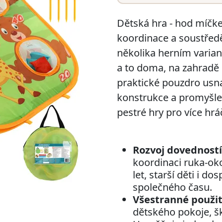
Dětská hra - hod míčk
koordinace a soustřed
několika herním variantám
a to doma, na zahradě n
praktické pouzdro usnad
konstrukce a promyšlen
pestré hry pro více hr
Rozvoj dovedností 
koordinaci ruka-oko
let, starší děti i do
společného času.
Všestranné použit
dětského pokoje, ško