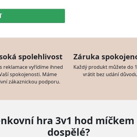
ď
soká spolehlivost
Záruka spokojeno
s reklamace vyřídíme ihned
Každý produkt můžete do 1
 Vaší spokojenosti. Máme
vrátit bez udání důvodu
ivní zákaznickou podporu.
enkovní hra 3v1 hod míčkem p
dospělé?