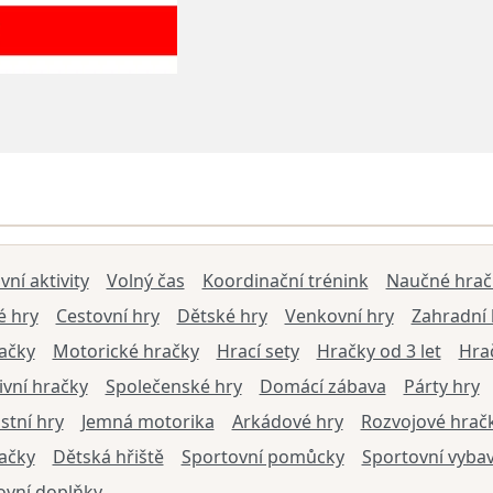
ní aktivity
Volný čas
Koordinační trénink
Naučné hrač
é hry
Cestovní hry
Dětské hry
Venkovní hry
Zahradní 
ačky
Motorické hračky
Hrací sety
Hračky od 3 let
Hra
ivní hračky
Společenské hry
Domácí zábava
Párty hry
tní hry
Jemná motorika
Arkádové hry
Rozvojové hrač
ačky
Dětská hřiště
Sportovní pomůcky
Sportovní vyba
ovní doplňky