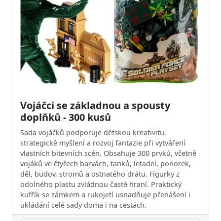
Vojáčci se základnou a spousty
doplňků - 300 kusů
Sada vojáčků podporuje dětskou kreativitu,
strategické myšlení a rozvoj fantazie při vytváření
vlastních bitevních scén. Obsahuje 300 prvků, včetně
vojáků ve čtyřech barvách, tanků, letadel, ponorek,
děl, budov, stromů a ostnatého drátu. Figurky z
odolného plastu zvládnou časté hraní. Praktický
kufřík se zámkem a rukojetí usnadňuje přenášení i
ukládání celé sady doma i na cestách.