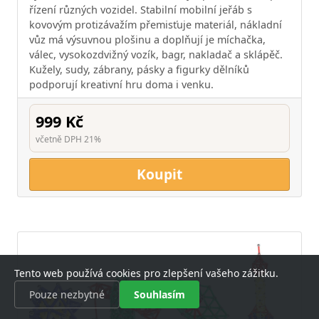
řízení různých vozidel. Stabilní mobilní jeřáb s
kovovým protizávažím přemisťuje materiál, nákladní
vůz má výsuvnou plošinu a doplňují je míchačka,
válec, vysokozdvižný vozík, bagr, nakladač a sklápěč.
Kužely, sudy, zábrany, pásky a figurky dělníků
podporují kreativní hru doma i venku.
999 Kč
včetně DPH 21%
Koupit
Tento web používá cookies pro zlepšení vašeho zážitku.
Pouze nezbytné
Souhlasím