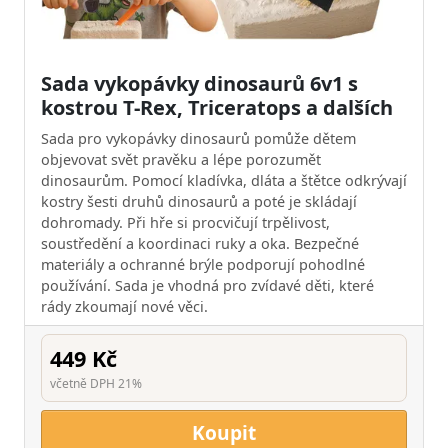
Sada vykopávky dinosaurů 6v1 s
kostrou T-Rex, Triceratops a dalších
Sada pro vykopávky dinosaurů pomůže dětem
objevovat svět pravěku a lépe porozumět
dinosaurům. Pomocí kladívka, dláta a štětce odkrývají
kostry šesti druhů dinosaurů a poté je skládají
dohromady. Při hře si procvičují trpělivost,
soustředění a koordinaci ruky a oka. Bezpečné
materiály a ochranné brýle podporují pohodlné
používání. Sada je vhodná pro zvídavé děti, které
rády zkoumají nové věci.
449 Kč
včetně DPH 21%
Koupit