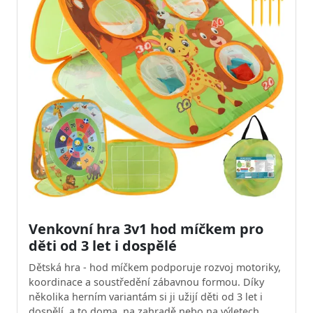
Venkovní hra 3v1 hod míčkem pro
děti od 3 let i dospělé
Dětská hra - hod míčkem podporuje rozvoj motoriky,
koordinace a soustředění zábavnou formou. Díky
několika herním variantám si ji užijí děti od 3 let i
dospělí, a to doma, na zahradě nebo na výletech.