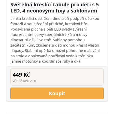
Světelná kreslící tabule pro děti s 5
LED, 4 neonovými fixy a šablonami
Lehká kreslící destička - dinosauři podpoří dětskou
fantazii a soustředění při tiché, kreativní hře.
Podsvícená plocha s pěti LED světly zvýrazní
fluorescentní barvy speciálních fixů a motivy
dinosaurů ožijí i ve tmě. Šablony pomohou
začátečníkům, zkušenější děti mohou kreslit vlastní
nápady. Stabilní opěrka umožní pohodlné malování
na stole a opakované používání vede k tréninku
jemné motoriky a koordinace ruky a oka.
449 Kč
včetně DPH 21%
Koupit