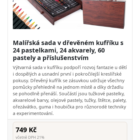
Malířská sada v dřevěném kufříku s
24 pastelkami, 24 akvarely, 60
pastely a příslušenstvím
Výtvarná sada v kufříku podpoří rozvoj fantazie u dětí
i dospělých a usnadní první i pokročilejší kreslířské
pokusy. Dřevěný kufřík se zásuvkou udržuje všechny
pomůcky přehledně na jednom místě a díky držadlu
se pohodlně přenáší. Součástí jsou tužkové pastelky,
akvarelové barvy, olejové pastely, tužky, štětce, palety,
ořezávátko, guma i houbička pro různorodé techniky
a experimentování.
749 Kč
včetně DPH 21%