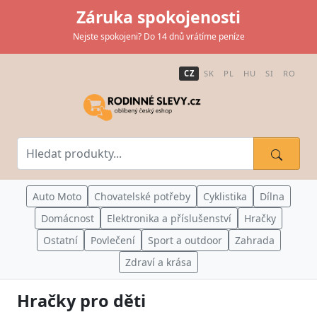
Záruka spokojenosti
Nejste spokojeni? Do 14 dnů vrátíme peníze
CZ
SK
PL
HU
SI
RO
Auto Moto
Chovatelské potřeby
Cyklistika
Dílna
Domácnost
Elektronika a příslušenství
Hračky
Ostatní
Povlečení
Sport a outdoor
Zahrada
Zdraví a krása
Hračky pro děti