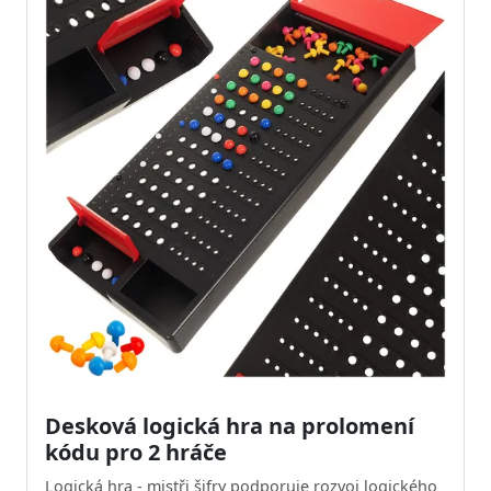
Desková logická hra na prolomení
kódu pro 2 hráče
Logická hra - mistři šifry podporuje rozvoj logického