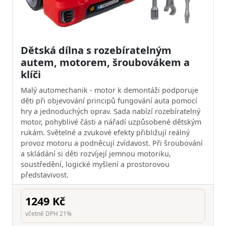
Dětská dílna s rozebíratelným
autem, motorem, šroubovákem a
klíči
Malý automechanik - motor k demontáži podporuje
děti při objevování principů fungování auta pomocí
hry a jednoduchých oprav. Sada nabízí rozebíratelný
motor, pohyblivé části a nářadí uzpůsobené dětským
rukám. Světelné a zvukové efekty přibližují reálný
provoz motoru a podněcují zvídavost. Při šroubování
a skládání si děti rozvíjejí jemnou motoriku,
soustředění, logické myšlení a prostorovou
představivost.
1249 Kč
včetně DPH 21%