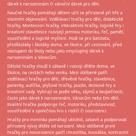
dárek k narozeninám či vánoční dárek pro děti.
Naučné hračky pomáhají dětem učit se přirozeně při hře a
vlastním objevování. Vzdělávací hračky pro děti, didaktické
hračky, Montessori hračky, interaktivní hračky, logické hry i
kreativní stavebnice rozvíjejí jemnou motoriku, řeč, paměť,
soustředění a logické myšlení. Hodí se pro batolata,
předškoláky i školáky doma, ve školce, při cestování, před
nástupem do školy nebo jako smysluplný dárek k
narozeninám a Vánocům.
Dětské hračky slouží k zábavě i rozvoji dítěte doma, ve
školce, na cestách nebo venku. Mezi oblíbené patří
vzdělávací hračky pro děti, dřevěné hračky, stavebnice,
panenky, autíčka, plyšové hračky, puzzle, deskové hry a
kreativní sady. Vybírají se podle věku, zájmů a bezpečnosti,
často jako dárek k narozeninám, Vánocům nebo Dni dětí.
Kvalitní hračka podporuje řeč, motoriku, představivost,
soustředění a společnou hru s rodiči či sourozenci.
Hračky pro miminka pomáhají uklidnit, zabavit a podporovat
přirozený vývoj dítěte od narození. Mezi oblíbené první
hračky pro novorozence patří chrastítka, kousátka, kontrastní