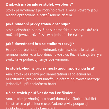
Z jakých materiálů je stolek vyrobený?
Stolek je vyrobený z přírodního dřeva a kovu. Povrchy jsou
hladce opracované a přizpůsobené dětem.
Jaké hudební prvky stolek obsahuje?
Stolek obsahuje bubny, činely, chrastítka a zvonky. Dítě tak
může objevovat různé zvuky a jednoduché rytmy.
Jaké dovednosti hra se stolkem rozvíjí?
Hra podporuje hudební vnímání, rytmus, sluch, kreativitu,
jemnou motoriku a koordinaci oko-ruka. Různé barvy, tvary a
zvuky také podněcují smyslové vnímání.
Je stolek vhodný pro samostatnou i společnou hru?
Ano, stolek je určený pro samostatnou i společnou hru.
Multifunkční provedení umožňuje dětem objevovat nástroje
jednotlivě i při společném hraní.
Dá se stolek používat doma i ve školce?
Ano, stolek je vhodný pro hraní doma i ve školce. Stabilní
konstrukce a přehledně uspořádané prvky podporují
každodenní hudební objevování.