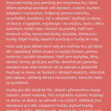
Smyslové hračky jsou pomůcky pro smyslovou hru, které
dětem pomáhají poznávat svět dotekem, zrakem, sluchem,
pohybem i rovnováhou. Podporují jemnou motoriku,
soustředění, koordinaci, řeč a uklidnění. Využívají se doma,
ve školce, v logopedii, ergoterapii i na cestách, často u dětí s
autismem, ADHD nebo citlivostí na podněty. Patří sem
hmatové míčky, senzorické kostky, kousátka, Montessori
hračky, fidget hračky, balanční pomůcky a hračky do vody.
Hrací sady jsou dětské herní sety pro tvořivou hru, při které
děti napodobují běžné situace a rozvíjejí fantazii, jemnou
motoriku i sociální dovednosti. Patří sem kuchyňka, dílna,
obchod, farma, garáž pro autíčka, domeček pro panenky,
stavební sada nebo venkovní set na zahradu a pískoviště.
Používají se doma, ve školkách i dětských koutcích, celoročně
jako zábava i oblíbený dárek k narozeninám, Vánocům nebo
za vysvědčení.
Hračky pro děti slouží ke hře, zábavě i přirozenému rozvoji
fantazie, jemné motoriky, řeči a logického myšlení. Používají
se doma, ve školce, na zahradě i na cestách. Oblíbené jsou
stavebnice pro děti, edukativní hračky, plyšové hračky,
panenky, autíčka, dětské puzzle, deskové hry, kreativní sady,