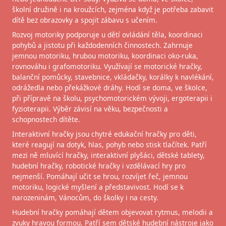
školní družině i na kroužcích, zejména když je potřeba zabavit
dítě bez obrazovky a spojit zábavu s učením.
Rozvoj motoriky podporuje u dětí ovládání těla, koordinaci
pohybů a jistotu při každodenních činnostech. Zahrnuje
jemnou motoriku, hrubou motoriku, koordinaci oko-ruka,
rovnováhu i grafomotoriku. Využívají se motorické hračky,
balanční pomůcky, stavebnice, vkládačky, korálky k navlékání,
odrážedla nebo překážkové dráhy. Hodí se doma, ve školce,
při přípravě na školu, psychomotorickém vývoji, ergoterapii i
fyzioterapii. Výběr závisí na věku, bezpečnosti a
schopnostech dítěte.
Interaktivní hračky jsou chytré edukační hračky pro děti,
které reagují na dotyk, hlas, pohyb nebo stisk tlačítek. Patří
mezi ně mluvící hračky, interaktivní plyšáci, dětské tablety,
hudební hračky, robotické hračky i vzdělávací hry pro
nejmenší. Pomáhají učit se hrou, rozvíjet řeč, jemnou
motoriku, logické myšlení a představivost. Hodí se k
narozeninám, Vánocům, do školky i na cesty.
Hudební hračky pomáhají dětem objevovat rytmus, melodii a
zvuky hravou formou. Patří sem dětské hudební nástroje jako