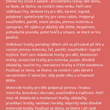
Dětské hry slouží k zábavě i přirozenému rozvoji dětí doma,
ve škole, ve školce, na cestách nebo venku. Patří sem
vzdělávací hry, deskové hry pro děti, karetní, logické,
pohybové i společenské hry pro celou rodinu. Podporují
soustředění, paměť, slovní zásobu, jemnou motoriku a
spolupráci. Při výběru je důležitý věk dítěte, bezpečnost,
jednoduchá pravidla, počet hráčů a situace, ve které se hra
používá.
Vzdělávací hračky pomáhají dětem učit se přirozeně při hře a
rozvíjet jemnou motoriku, řeč, paměť, soustředění i logické
myšlení. Patří sem didaktické hračky pro děti, Montessori
hračky, senzorické hračky pro miminka, puzzle, dřevěné
vkládačky, naučné hry, interaktivní hračky a STEM stavebnice.
Používají se doma, ve školce, na cestách i jako dárek k
narozeninám či Vánocům, vždy podle věku a schopností
dítěte.
Motorické hračky pro děti podporují jemnou i hrubou
motoriku, koordinaci oko-ruka, soustředění a trpělivost. Patří
mezi ně didaktické a montessori hračky, vkládačky,
provlékací hračky, navlékací korálky, labyrinty nebo dřevěné
motorické kostky. Používají se doma, ve školce i při rané