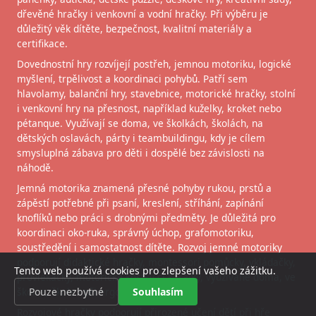
dřevěné hračky i venkovní a vodní hračky. Při výběru je
důležitý věk dítěte, bezpečnost, kvalitní materiály a
certifikace.
Dovednostní hry rozvíjejí postřeh, jemnou motoriku, logické
myšlení, trpělivost a koordinaci pohybů. Patří sem
hlavolamy, balanční hry, stavebnice, motorické hračky, stolní
i venkovní hry na přesnost, například kuželky, kroket nebo
pétanque. Využívají se doma, ve školkách, školách, na
dětských oslavách, párty i teambuildingu, kdy je cílem
smysluplná zábava pro děti i dospělé bez závislosti na
náhodě.
Jemná motorika znamená přesné pohyby rukou, prstů a
zápěstí potřebné při psaní, kreslení, stříhání, zapínání
knoflíků nebo práci s drobnými předměty. Je důležitá pro
koordinaci oko-ruka, správný úchop, grafomotoriku,
soustředění i samostatnost dítěte. Rozvoj jemné motoriky
podporují didaktické hračky, montessori pomůcky, vkládačky,
Tento web používá cookies pro zlepšení vašeho zážitku.
provlékačky, motorické kostky či korálky, využívané doma, ve
Pouze nezbytné
Souhlasím
školce, škole i při ergoterapii.
Rozvojové hračky podporují přirozené učení dětí při hře