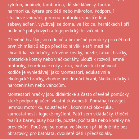
xylofon, bubínek, tamburína, dětské klávesy, foukací
harmonika, kytara pro děti nebo mikrofon. Podporují
sluchové vnímání, jemnou motoriku, soustředění i
sebevyjádření. Využívají se doma, ve školce, herničkách i při
hudebně-pohybových a logopedických cvičeních.
Dřevěné hračky jsou odolné a bezpečné pomůcky pro děti od
prvních měsíců až po předškolní věk. Patří mezi ně
chrastítka, vkládačky, dřevěné kostky, puzzle, tahací hračky,
motorické kostky nebo vláčkodráhy. Slouží k rozvoji jemné
motoriky, koordinace ruky a oka, tvořivosti i trpělivosti.
Rodiče je vyhledávají jako Montessori, edukativní a
ekologické hračky, vhodné pro domácí hraní, školku i dárky k
narozeninám nebo Vánocům.
Montessori hračky jsou didaktické a často dřevěné pomůcky,
které podporují učení vlastní zkušeností. Pomáhají rozvíjet
jemnou motoriku, soustředění, koordinaci oko–ruka,
samostatnost i logické myšlení. Patří sem vkládačky, třídění
tvarů a barev, busy boardy, puzzle, počítadla nebo korálky na
provlékání. Používají se doma, ve školce i při klidné hře bez
obrazovky, pro batolata, dvouleté děti i předškoláky.