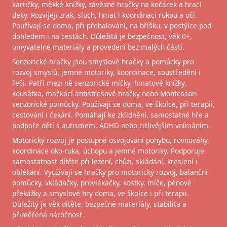
kartičky, měkké knížky, závěsné hračky na kočárek a hrací
deky. Rozvíjejí zrak, sluch, hmat i koordinaci rukou a očí.
Používají se doma, při přebalování, na bříšku, v postýlce pod
dohledem i na cestách. Důležitá je bezpečnost, věk 0+,
omyvatelné materiály a provedení bez malých částí.
Senzorické hračky jsou smyslové hračky a pomůcky pro
rozvoj smyslů, jemné motoriky, koordinace, soustředění i
řeči. Patří mezi ně senzorické míčky, hmatové knížky,
kousátka, mačkací antistresové hračky nebo Montessori
senzorické pomůcky. Používají se doma, ve školce, při terapii,
cestování i čekání. Pomáhají ke zklidnění, samostatné hře a
podpoře dětí s autismem, ADHD nebo citlivějším vnímáním.
Motorický rozvoj je postupné osvojování pohybu, rovnováhy,
koordinace oko-ruka, úchopu a jemné motoriky. Podporuje
samostatnost dítěte při lezení, chůzi, skládání, kreslení i
oblékání. Využívají se hračky pro motorický rozvoj, balanční
pomůcky, vkládačky, provlékačky, kostky, míče, pěnové
překážky a smyslové hry doma, ve školce i při terapii.
Důležitý je věk dítěte, bezpečné materiály, stabilita a
přiměřená náročnost.