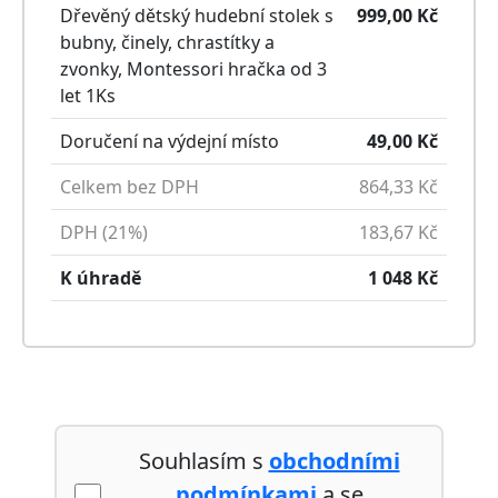
Dřevěný dětský hudební stolek s
999,00
Kč
bubny, činely, chrastítky a
zvonky, Montessori hračka od 3
let
1
Ks
Doručení na výdejní místo
49,00
Kč
Celkem bez DPH
864,33
Kč
DPH (21%)
183,67
Kč
K úhradě
1 048
Kč
Souhlasím s
obchodními
podmínkami
a se