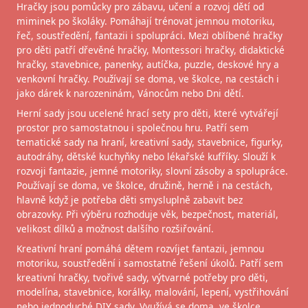
Hračky jsou pomůcky pro zábavu, učení a rozvoj dětí od
miminek po školáky. Pomáhají trénovat jemnou motoriku,
řeč, soustředění, fantazii i spolupráci. Mezi oblíbené hračky
pro děti patří dřevěné hračky, Montessori hračky, didaktické
hračky, stavebnice, panenky, autíčka, puzzle, deskové hry a
venkovní hračky. Používají se doma, ve školce, na cestách i
jako dárek k narozeninám, Vánocům nebo Dni dětí.
Herní sady jsou ucelené hrací sety pro děti, které vytvářejí
prostor pro samostatnou i společnou hru. Patří sem
tematické sady na hraní, kreativní sady, stavebnice, figurky,
autodráhy, dětské kuchyňky nebo lékařské kufříky. Slouží k
rozvoji fantazie, jemné motoriky, slovní zásoby a spolupráce.
Používají se doma, ve školce, družině, herně i na cestách,
hlavně když je potřeba děti smysluplně zabavit bez
obrazovky. Při výběru rozhoduje věk, bezpečnost, materiál,
velikost dílků a možnost dalšího rozšiřování.
Kreativní hraní pomáhá dětem rozvíjet fantazii, jemnou
motoriku, soustředění i samostatné řešení úkolů. Patří sem
kreativní hračky, tvořivé sady, výtvarné potřeby pro děti,
modelína, stavebnice, korálky, malování, lepení, vystřihování
nebo jednoduché DIY sady. Využívá se doma, ve školce,