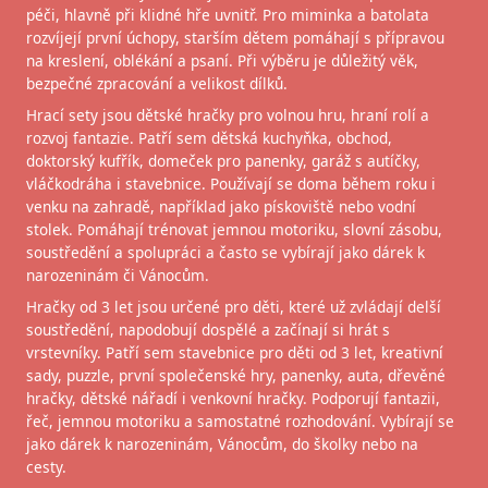
péči, hlavně při klidné hře uvnitř. Pro miminka a batolata
rozvíjejí první úchopy, starším dětem pomáhají s přípravou
na kreslení, oblékání a psaní. Při výběru je důležitý věk,
bezpečné zpracování a velikost dílků.
Hrací sety jsou dětské hračky pro volnou hru, hraní rolí a
rozvoj fantazie. Patří sem dětská kuchyňka, obchod,
doktorský kufřík, domeček pro panenky, garáž s autíčky,
vláčkodráha i stavebnice. Používají se doma během roku i
venku na zahradě, například jako pískoviště nebo vodní
stolek. Pomáhají trénovat jemnou motoriku, slovní zásobu,
soustředění a spolupráci a často se vybírají jako dárek k
narozeninám či Vánocům.
Hračky od 3 let jsou určené pro děti, které už zvládají delší
soustředění, napodobují dospělé a začínají si hrát s
vrstevníky. Patří sem stavebnice pro děti od 3 let, kreativní
sady, puzzle, první společenské hry, panenky, auta, dřevěné
hračky, dětské nářadí i venkovní hračky. Podporují fantazii,
řeč, jemnou motoriku a samostatné rozhodování. Vybírají se
jako dárek k narozeninám, Vánocům, do školky nebo na
cesty.