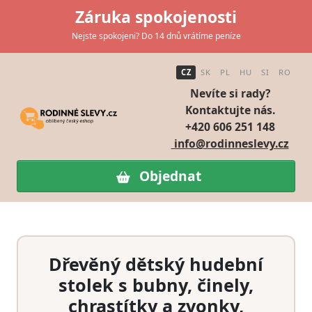
Záruka spokojenosti
Nejste spokojeni? Do 14 dnů vrátíme peníze
CZ
SK
PL
HU
SI
RO
Nevíte si rady?
Kontaktujte nás.
+420 606 251 148
info@rodinneslevy.cz
Objednat
Dřevěný dětský hudební
stolek s bubny, činely,
chrastítky a zvonky,