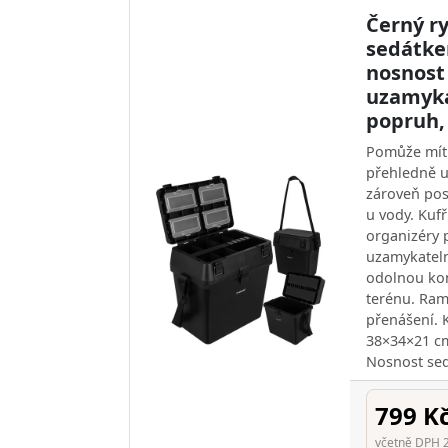
Černý ry
sedátke
nosnost
uzamyka
popruh,
Pomůže mít 
přehledně u
zároveň pos
u vody. Kuf
organizéry 
uzamykateln
odolnou kon
terénu. Ra
přenášení.
38×34×21 cm
Nosnost sed
799 K
včetně DPH 