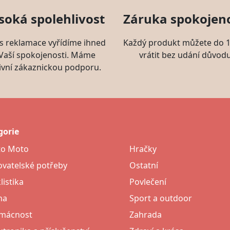
soká spolehlivost
Záruka spokojeno
s reklamace vyřídíme ihned
Každý produkt můžete do 1
 Vaší spokojenosti. Máme
vrátit bez udání důvodu
ivní zákaznickou podporu.
gorie
to Moto
Hračky
vatelské potřeby
Ostatní
listika
Povlečení
na
Sport a outdoor
mácnost
Zahrada