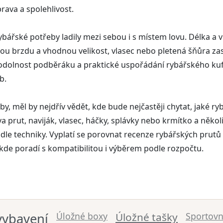
rava a spolehlivost.
 rybářské potřeby ladily mezi sebou i s místem lovu. Délka a
lou brzdu a vhodnou velikost, vlasec nebo pletená šňůra za
, odolnost podběráku a praktické uspořádání rybářského kufř
b.
, měl by nejdřív vědět, kde bude nejčastěji chytat, jaké ryby
 prut, naviják, vlasec, háčky, splávky nebo krmítko a něko
dle techniky. Vyplatí se porovnat recenze rybářských prutů
kde poradí s kompatibilitou i výběrem podle rozpočtu.
vybavení
Úložné boxy
Úložné tašky
Sportovn