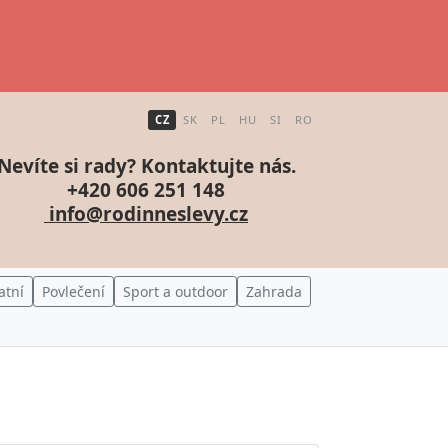
CZ
SK
PL
HU
SI
RO
Nevíte si rady? Kontaktujte nás.
+420 606 251 148
info@rodinneslevy.cz
atní
Povlečení
Sport a outdoor
Zahrada