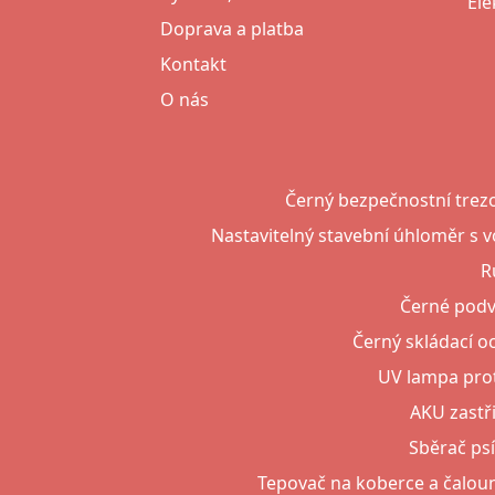
Ele
Doprava a platba
Kontakt
O nás
Černý bezpečnostní trezo
Nastavitelný stavební úhloměr s 
R
Černé podv
Černý skládací 
UV lampa prot
AKU zastři
Sběrač ps
Tepovač na koberce a čalouně