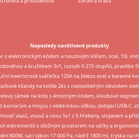
ktronika a příslušenství
Zdraví a krása
Naposledy navštívené produkty
r s elektronickým kódem a nouzovým klíčem, ocel, 10l, vn
vodováhou a kružítkem 3v1, rozsah 0-270 stupňů, pravítko 
uční invertorová svářečka 120A na železo ocel a barevné ko
azkové kšandy na košile 2ks s nastavitelným obvodem ste
ocelový zámek na kolo s 4místným kódem, kloubové segment
i komárům a hmyzu s elektrickou síťkou, dobíjecí USB-C, sto
hovač vlasů, vousů a nosu 5v1 s 5 hřebeny, stojanem a pří
ích exkrementů s úložným prostorem na sáčky a ergonomic
ní 800W, sací výkon 17 000 Pa, nádrž 1800 ml, tryska na ch