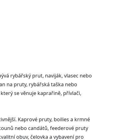
ývá rybářský prut, naviják, vlasec nebo
jan na pruty, rybářská taška nebo
terý se věnuje kaprařině, přívlači,
tivnější. Kaprové pruty, boilies a krmné
, okounů nebo candátů, feederové pruty
kvalitní obuv, čelovka a vybavení pro