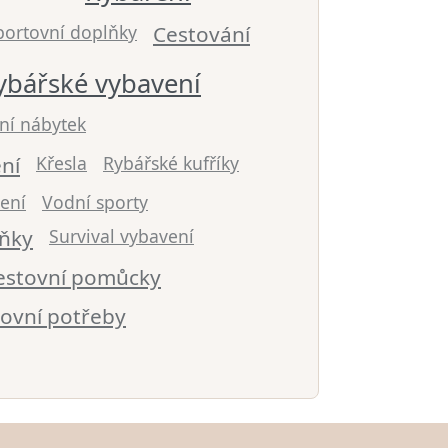
portovní doplňky
Cestování
ybářské vybavení
ní nábytek
ní
Křesla
Rybářské kufříky
ení
Vodní sporty
lňky
Survival vybavení
estovní pomůcky
ovní potřeby