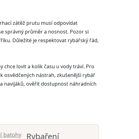
 vrhací zátěž prutu musí odpovídat
se správný průměr a nosnost. Pozor si
íku. Důležité je respektovat rybářský řád,
 chce lovit a kolik času u vody tráví. Pro
lik osvědčených nástrah, zkušenější rybář
 a navijáků, ověřit dostupnost náhradních
í batohy
Rybaření