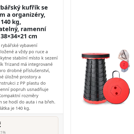
bářský kufřík se
m a organizéry,
 140 kg,
telný, ramenní
 38×34×21 cm
rybářské vybavení
ložené a vždy po ruce a
kytne stabilní místo k sezení
řík Trizand má integrované
pro drobné příslušenství,
é úložné prostory a
strukci z PP plastu do
menní popruh usnadňuje
 Kompaktní rozměry
 se hodí do auta i na břeh.
átka je 140 kg.
č
21%