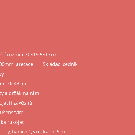
itřní rozměr 30×19,5×17cm
500mm, aretace
Skládací cedník
vy
hen 36-48cm
y a držák na rám
jací i závěsná
slušenstvím
ká rukojeť
lupy, hadice 1,5 m, kabel 5 m