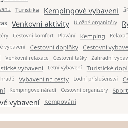
vanu
Turistika
Kempingové vybavení
S
čas
Venkovní aktivity
Úložné organizéry
R
zéry
Cestovní komfort
Plavání
Kemping
Relaxač
vé vybavení
Cestovní doplňky
Cestovní vybave
í
Venkovní relaxace
Cestovní tašky
Zahradní vybav
istické vybavení
Letní vybavení
Turistické dop
ahradě
Vybavení na cesty
Lodní příslušenství
C
ní
Kempingové nářadí
Cestovní organizéry
Sport
vé vybavení
Kempování