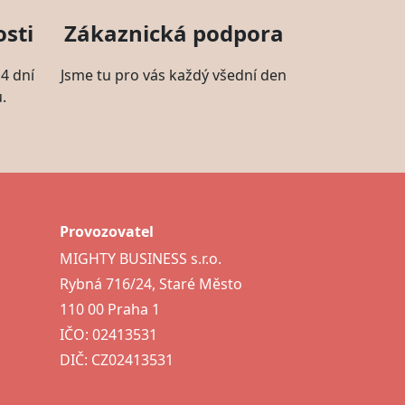
sti
Zákaznická podpora
4 dní
Jsme tu pro vás každý všední den
.
Provozovatel
MIGHTY BUSINESS s.r.o.
Rybná 716/24, Staré Město
110 00 Praha 1
IČO: 02413531
DIČ: CZ02413531