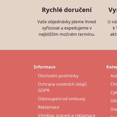
Rychlé doručení
Vy
Vaše objednávky jdeme ihned
U ná
vyřizovat a expedujeme v
k
nejbližším možném termínu.
akt
Informace
Kate
Obchodní podmínky
Au
Ochrana osobních údajů
Cho
GDPR
Cyk
Odstoupení od smlouvy
Díl
Reklamace
Do
Výměna, vrácení a reklamace