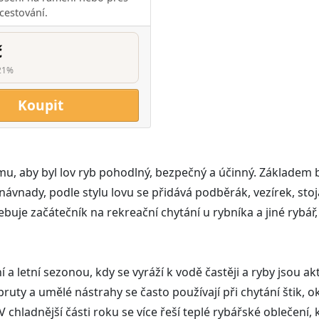
cestování.
č
21%
Koupit
mu, aby byl lov ryb pohodlný, bezpečný a účinný. Základem b
 návnady, podle stylu lovu se přidává podběrák, vezírek, sto
uje začátečník na rekreační chytání u rybníka a jiné rybář, k
í a letní sezonou, kdy se vyráží k vodě častěji a ryby jsou ak
 pruty a umělé nástrahy se často používají při chytání štik
V chladnější části roku se více řeší teplé rybářské oblečení, 