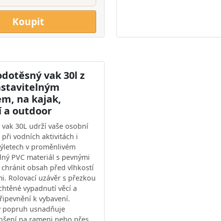
Koupit
dotěsný vak 30l z
astavitelným
m, na kajak,
í a outdoor
vak 30L udrží vaše osobní
 při vodních aktivitách i
ýletech v proměnlivém
lný PVC materiál s pevnými
chránit obsah před vlhkostí
mi. Rolovací uzávěr s přezkou
htěné vypadnutí věcí a
ipevnění k vybavení.
ý popruh usnadňuje
ošení na rameni nebo přes