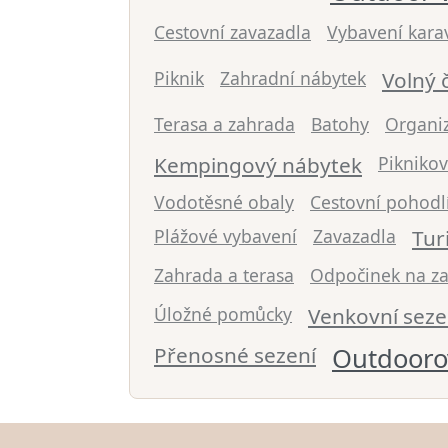
Cestovní zavazadla
Vybavení kara
Piknik
Zahradní nábytek
Volný 
Terasa a zahrada
Batohy
Organi
Kempingový nábytek
Pikniko
Vodotěsné obaly
Cestovní pohodl
Plážové vybavení
Zavazadla
Tur
Zahrada a terasa
Odpočinek na z
Úložné pomůcky
Venkovní seze
Přenosné sezení
Outdooro