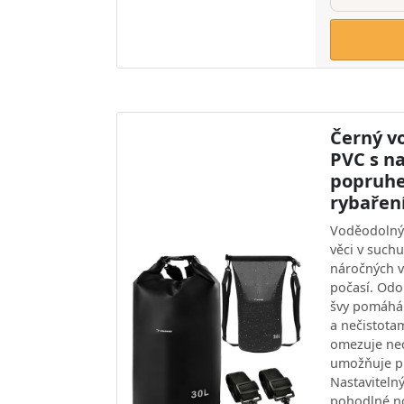
Černý vo
PVC s n
popruhe
rybařen
Voděodolný 
věci v suchu
náročných v
počasí. Odo
švy pomáhá 
a nečistota
omezuje nec
umožňuje př
Nastaviteln
pohodlné n