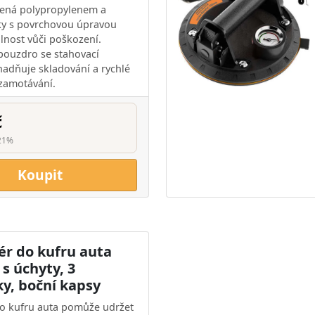
ená polypropylenem a
ky s povrchovou úpravou
olnost vůči poškození.
pouzdro se stahovací
adňuje skladování a rychlé
 zamotávání.
č
21%
Koupit
ér do kufru auta
 s úchyty, 3
ky, boční kapsy
o kufru auta pomůže udržet