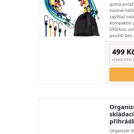
guma potaž
kovové háč
zajišťují od
Kompaktní 
šňůrkou usn
použití bez
499 K
včetně DPH 
Organiz
skládací
přihrád
Organizér d