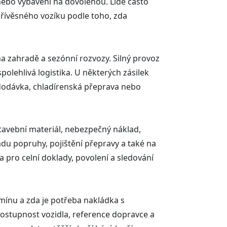
nebo vybavení na dovolenou. Lidé často
přívěsného vozíku podle toho, zda
 na zahradě a sezónní rozvozy. Silný provoz
polehlivá logistika. U některých zásilek
tá dodávka, chladírenská přeprava nebo
stavební materiál, nebezpečný náklad,
adu popruhy, pojištění přepravy a také na
 pro celní doklady, povolení a sledování
mínu a zda je potřeba nakládka s
ostupnost vozidla, reference dopravce a