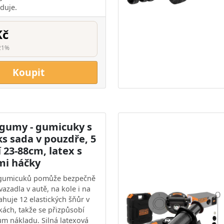
duje.
Kč
21%
Koupit
 gumy - gumicuky s
s sada v pouzdře, 5
í 23-88cm, latex s
mi háčky
 gumicuků pomůže bezpečně
vazadla v autě, na kole i na
ahuje 12 elastických šňůr v
kách, takže se přizpůsobí
m nákladu. Silná latexová