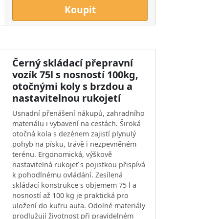
Koupit
Černý skládací přepravní
vozík 75l s nosností 100kg,
otočnými koly s brzdou a
nastavitelnou rukojetí
Usnadní přenášení nákupů, zahradního
materiálu i vybavení na cestách. Široká
otočná kola s dezénem zajistí plynulý
pohyb na písku, trávě i nezpevněném
terénu. Ergonomická, výškově
nastavitelná rukojeť s pojistkou přispívá
k pohodlnému ovládání. Zesílená
skládací konstrukce s objemem 75 l a
nosností až 100 kg je praktická pro
uložení do kufru auta. Odolné materiály
prodlužují životnost při pravidelném