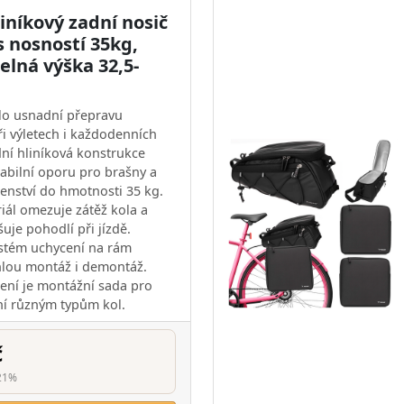
iníkový zadní nosič
s nosností 35kg,
elná výška 32,5-
lo usnadní přepravu
ři výletech i každodenních
dní hliníková konstrukce
tabilní oporu pro brašny a
šenství do hmotnosti 35 kg.
iál omezuje zátěž kola a
uje pohodlí při jízdě.
systém uchycení na rám
hlou montáž i demontáž.
lení je montážní sada pro
í různým typům kol.
č
21%