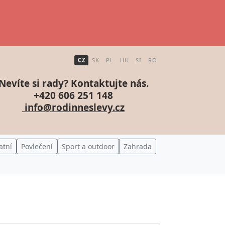
CZ
SK
PL
HU
SI
RO
Nevíte si rady? Kontaktujte nás.
+420 606 251 148
info@rodinneslevy.cz
atní
Povlečení
Sport a outdoor
Zahrada