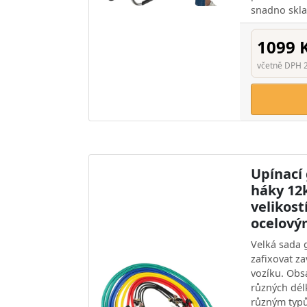
snadno skla
1099 
včetně DPH 
Upínací
háky 12k
velikost
ocelový
Velká sada
zafixovat za
vozíku. Obs
různých dél
různým typů