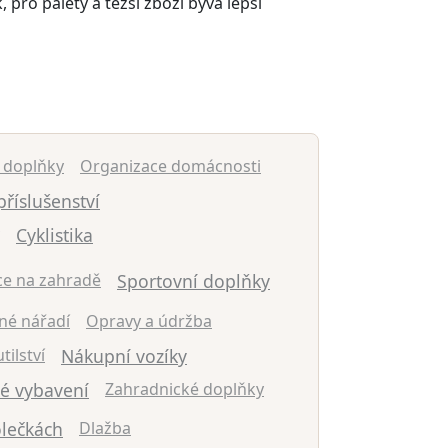
pro palety a těžší zboží bývá lepší
é doplňky
Organizace domácnosti
příslušenství
Cyklistika
ce na zahradě
Sportovní doplňky
né nářadí
Opravy a údržba
tilství
Nákupní vozíky
ké vybavení
Zahradnické doplňky
olečkách
Dlažba