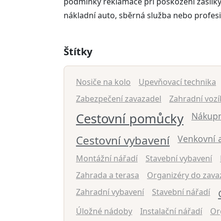
podmínky reklamace při poškození zásilky. 
nákladní auto, sběrná služba nebo profesio
Štítky
Nosiče na kolo
Upevňovací technika
Zabezpečení zavazadel
Zahradní vozí
Cestovní pomůcky
Nákupn
Cestovní vybavení
Venkovní a
Montážní nářadí
Stavební vybavení
Zahrada a terasa
Organizéry do zava
Zahradní vybavení
Stavební nářadí
Úložné nádoby
Instalační nářadí
Or