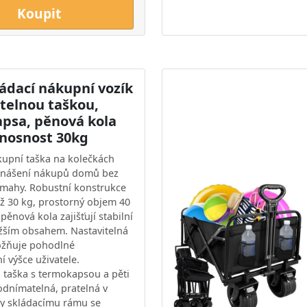
Koupit
ládací nákupní vozík
atelnou taškou,
psa, pěnová kola
 nosnost 30kg
kupní taška na kolečkách
enášení nákupů domů bez
mahy. Robustní konstrukce
až 30 kg, prostorný objem 40
 pěnová kola zajišťují stabilní
ěžším obsahem. Nastavitelná
ožňuje pohodlné
í výšce uživatele.
taška s termokapsou a pěti
odnímatelná, pratelná v
ky skládacímu rámu se