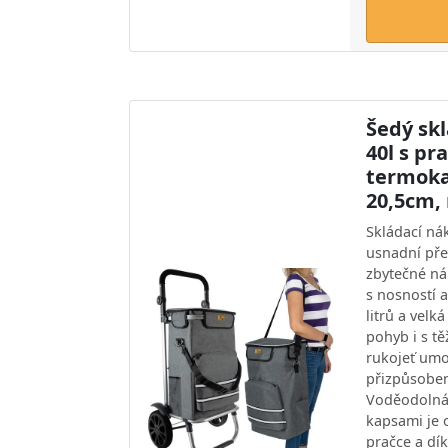
Šedý sk
40l s pr
termoka
20,5cm,
Skládací ná
usnadní př
zbytečné ná
s nosností 
litrů a velká
pohyb i s t
rukojeť um
přizpůsoben
Voděodolná 
kapsami je 
pračce a dí