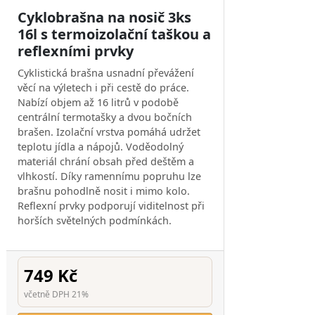
Cyklobrašna na nosič 3ks
16l s termoizolační taškou a
reflexními prvky
Cyklistická brašna usnadní převážení
věcí na výletech i při cestě do práce.
Nabízí objem až 16 litrů v podobě
centrální termotašky a dvou bočních
brašen. Izolační vrstva pomáhá udržet
teplotu jídla a nápojů. Voděodolný
materiál chrání obsah před deštěm a
vlhkostí. Díky ramennímu popruhu lze
brašnu pohodlně nosit i mimo kolo.
Reflexní prvky podporují viditelnost při
horších světelných podmínkách.
749 Kč
včetně DPH 21%