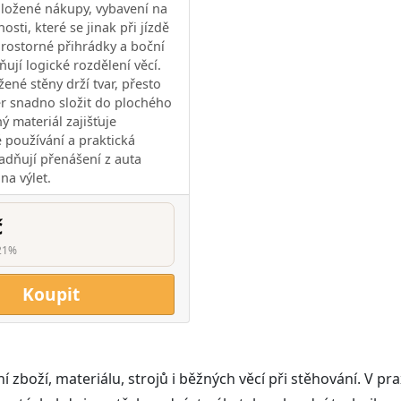
ložené nákupy, vybavení na
nosti, které se jinak při jízdě
Prostorné přihrádky a boční
ují logické rozdělení věcí.
ené stěny drží tvar, přesto
ér snadno složit do plochého
ý materiál zajišťuje
používání a praktická
adňují přenášení z auta
a výlet.
č
21%
Koupit
boží, materiálu, strojů i běžných věcí při stěhování. V prax