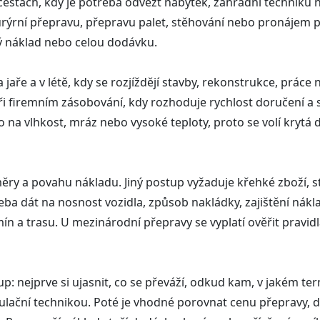
estách, kdy je potřeba odvézt nábytek, zahradní techniku 
urýrní přepravu, přepravu palet, stěhování nebo pronájem 
ý náklad nebo celou dodávku.
jaře a v létě, kdy se rozjíždějí stavby, rekonstrukce, práce
ři firemním zásobování, kdy rozhoduje rychlost doručení a s
vého na vlhkost, mráz nebo vysoké teploty, proto se volí kry
měry a povahu nákladu. Jiný postup vyžaduje křehké zboží, 
eba dát na nosnost vozidla, způsob nakládky, zajištění nákl
 a trasu. U mezinárodní přepravy se vyplatí ověřit pravidla
 nejprve si ujasnit, co se převáží, odkud kam, v jakém ter
ační technikou. Poté je vhodné porovnat cenu přepravy, d