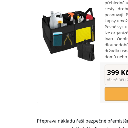
přehledně u
cesty i drob
posouvají. 
kapsy umožň
Pevné vyztuž
lze organiz
tvaru. Odoln
dlouhodobé 
držadla usn
domů nebo n
399 K
včetně DPH 
Přeprava nákladu řeší bezpečné přemístění z