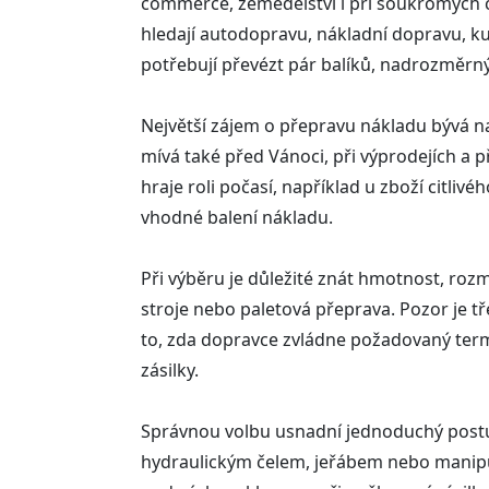
commerce, zemědělství i při soukromých c
hledají autodopravu, nákladní dopravu, k
potřebují převézt pár balíků, nadrozměrn
Největší zájem o přepravu nákladu bývá na 
mívá také před Vánoci, při výprodejích a p
hraje roli počasí, například u zboží citli
vhodné balení nákladu.
Při výběru je důležité znát hmotnost, roz
stroje nebo paletová přeprava. Pozor je tř
to, zda dopravce zvládne požadovaný termín
zásilky.
Správnou volbu usnadní jednoduchý postup:
hydraulickým čelem, jeřábem nebo manipul