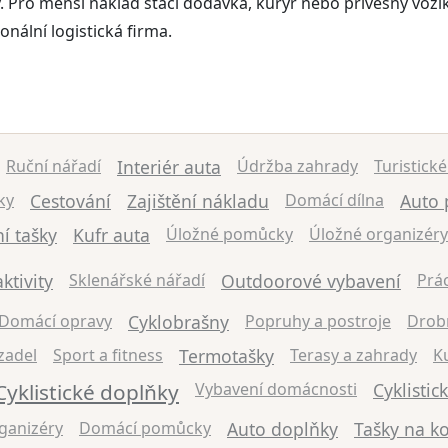
Pro menší náklad stačí dodávka, kurýr nebo přívěsný vozík, 
nální logistická firma.
Ruční nářadí
Interiér auta
Údržba zahrady
Turistick
ky
Cestování
Zajištění nákladu
Domácí dílna
Auto 
í tašky
Kufr auta
Úložné pomůcky
Úložné organizéry
ktivity
Sklenářské nářadí
Outdoorové vybavení
Prá
Domácí opravy
Cyklobrašny
Popruhy a postroje
Drob
zadel
Sport a fitness
Termotašky
Terasy a zahrady
Ku
Cyklistické doplňky
Vybavení domácnosti
Cyklistic
ganizéry
Domácí pomůcky
Auto doplňky
Tašky na k