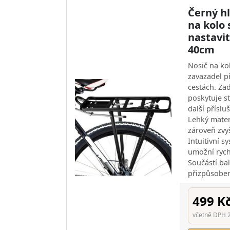
Černý hl
na kolo 
nastavit
40cm
Nosič na ko
zavazadel p
cestách. Za
poskytuje s
další příslu
Lehký mater
zároveň zvyš
Intuitivní 
umožní ryc
Součástí ba
přizpůsoben
499 K
včetně DPH 