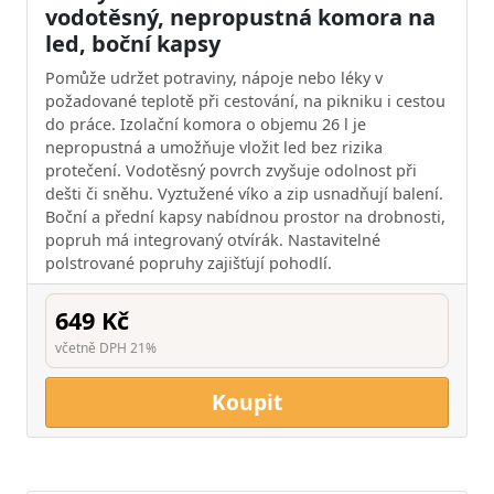
vodotěsný, nepropustná komora na
led, boční kapsy
Pomůže udržet potraviny, nápoje nebo léky v
požadované teplotě při cestování, na pikniku i cestou
do práce. Izolační komora o objemu 26 l je
nepropustná a umožňuje vložit led bez rizika
protečení. Vodotěsný povrch zvyšuje odolnost při
dešti či sněhu. Vyztužené víko a zip usnadňují balení.
Boční a přední kapsy nabídnou prostor na drobnosti,
popruh má integrovaný otvírák. Nastavitelné
polstrované popruhy zajišťují pohodlí.
649 Kč
včetně DPH 21%
Koupit