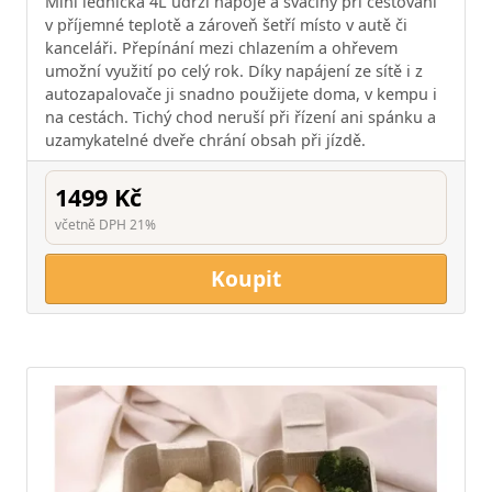
Mini lednička 4L udrží nápoje a svačiny při cestování
v příjemné teplotě a zároveň šetří místo v autě či
kanceláři. Přepínání mezi chlazením a ohřevem
umožní využití po celý rok. Díky napájení ze sítě i z
autozapalovače ji snadno použijete doma, v kempu i
na cestách. Tichý chod neruší při řízení ani spánku a
uzamykatelné dveře chrání obsah při jízdě.
1499 Kč
včetně DPH 21%
Koupit