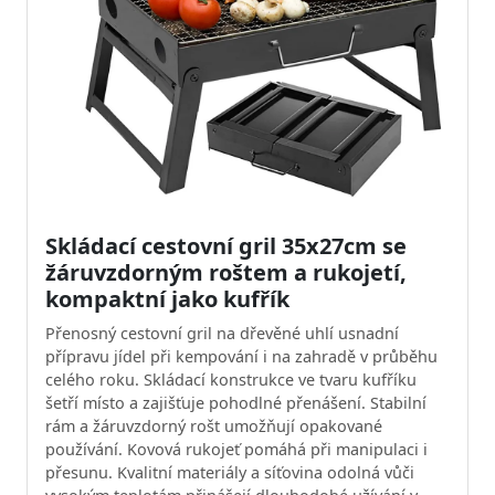
Skládací cestovní gril 35x27cm se
žáruvzdorným roštem a rukojetí,
kompaktní jako kufřík
Přenosný cestovní gril na dřevěné uhlí usnadní
přípravu jídel při kempování i na zahradě v průběhu
celého roku. Skládací konstrukce ve tvaru kufříku
šetří místo a zajišťuje pohodlné přenášení. Stabilní
rám a žáruvzdorný rošt umožňují opakované
používání. Kovová rukojeť pomáhá při manipulaci i
přesunu. Kvalitní materiály a síťovina odolná vůči