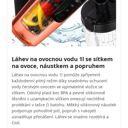
Láhev na ovocnou vodu 1l se sítkem
na ovoce, náustkem a popruhem
Láhev na ovocnou vodu 1l pomůže zpříjemnit
každodenní pitný režim díky snadnému ochucení
vody čerstvým ovocem ve vyjímatelné vložce se
sítkem. Odolný plast bez BPA a pevné silikonové
těsnění s uzamykacím víčkem omezují nechtěné
protékání v tašce či batohu. Měkký silikonový náustek
podporuje pohodlné pití, popruh s rukojetí
usnadňuje přenášení. Láhev se snadno rozebírá a
čistí.