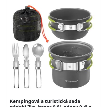
Kempingová a turistická sada
nádobí 7ks, hrnec 0,8l, pánev 0,4l a