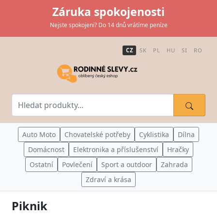
Záruka spokojenosti
Nejste spokojeni? Do 14 dnů vrátíme peníze
CZ
SK
PL
HU
SI
RO
Auto Moto
Chovatelské potřeby
Cyklistika
Dílna
Domácnost
Elektronika a příslušenství
Hračky
Ostatní
Povlečení
Sport a outdoor
Zahrada
Zdraví a krása
Piknik