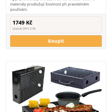
materiály prodlužují životnost při pravidelném
používání.
1749 Kč
včetně DPH 21%
Koupit