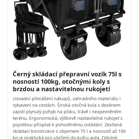
Černý skládací přepravní vozík 75l s
nosností 100kg, otočnými koly s
brzdou a nastavitelnou rukojetí
Usnadní přenášení nákupů, zahradního materiálu i
vybavení na cestách. Široká otočná kola s dezénem
zajistí plynulý pohyb na písku, trávě i nezpevněném
terénu. Ergonomická, výškově nastavitelná rukojeť s
pojistkou přispívá k pohodlnému ovládání. Zesílená
skládací konstrukce s objemem 75 l a nosností až 100
kg je praktická pro uložení do kufru auta. Odolné