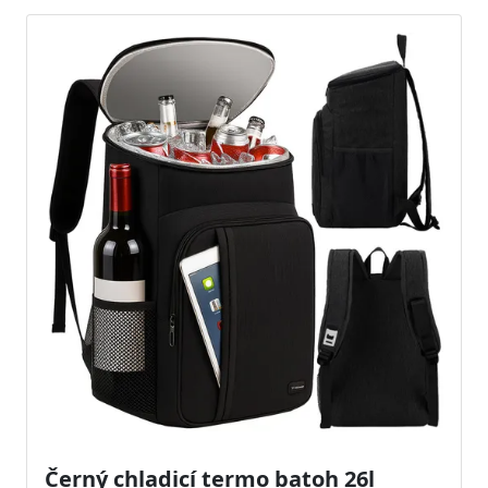
Černý chladicí termo batoh 26l