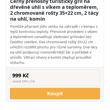
Černý přenosný turistický gril na
dřevěné uhlí s víkem a teploměrem,
2 chromované rošty 35×22 cm, 2 tácy
na uhlí, komín
Pomůže připravit jídlo venku na zahradě i v kempu s
lepší kontrolou teploty. Přenosné provedení s víkem
a teploměrem usnadňuje sledování grilování bez
častého zvedání. Dva chromované rošty 35×22 cm
umožní rozdělit plochu pro různé suroviny. Dva tácy
na uhlí podporují rovnoměrnější žár a pořádek v
ohništi. Větrací otvory a komín zlepšují proudění
vzduchu.
999 Kč
včetně DPH 21%
Koupit