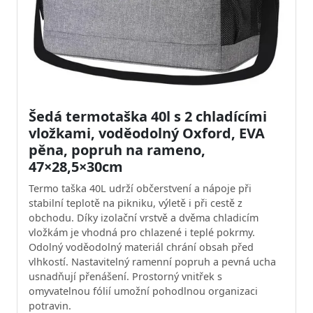
Šedá termotaška 40l s 2 chladícími
vložkami, voděodolný Oxford, EVA
pěna, popruh na rameno,
47×28,5×30cm
Termo taška 40L udrží občerstvení a nápoje při
stabilní teplotě na pikniku, výletě i při cestě z
obchodu. Díky izolační vrstvě a dvěma chladicím
vložkám je vhodná pro chlazené i teplé pokrmy.
Odolný voděodolný materiál chrání obsah před
vlhkostí. Nastavitelný ramenní popruh a pevná ucha
usnadňují přenášení. Prostorný vnitřek s
omyvatelnou fólií umožní pohodlnou organizaci
potravin.