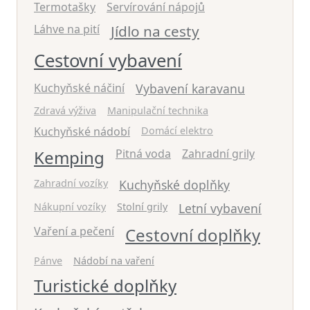
Termotašky
Servírování nápojů
Láhve na pití
Jídlo na cesty
Cestovní vybavení
Kuchyňské náčiní
Vybavení karavanu
Zdravá výživa
Manipulační technika
Kuchyňské nádobí
Domácí elektro
Kemping
Pitná voda
Zahradní grily
Zahradní vozíky
Kuchyňské doplňky
Nákupní vozíky
Stolní grily
Letní vybavení
Vaření a pečení
Cestovní doplňky
Pánve
Nádobí na vaření
Turistické doplňky