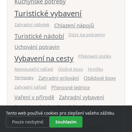
Kuchyňské potřeby
Turistické vybavení
Zahradní nábytek
Chlazení nápojů
Turistické nádobí
Dózy na potraviny
Uchování potravin
Vybavení na cesty
Přepravní vozíky
Manipulační nářadí
Úložné boxy
Hrníčky
Termosky
Zahradní grilování
Obědové boxy
Zahradní nářadí
Přenosné lednice
Vaření v přírodě
Zahradní vybavení
Domácí spotřebiče
Domácí potřeby
Tento web používá cookies pro zlepšení vašeho zážitku.
Pečení a grilování
Příprava pokrmů
Hrnky
Pouze nezbytné
Souhlasím
Zahradní doplňky
Kempingové nářadí