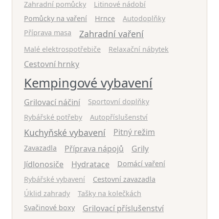
Zahradní pomůcky
Litinové nádobí
Pomůcky na vaření
Hrnce
Autodoplňky
Příprava masa
Zahradní vaření
Malé elektrospotřebiče
Relaxační nábytek
Cestovní hrnky
Kempingové vybavení
Grilovací náčiní
Sportovní doplňky
Rybářské potřeby
Autopříslušenství
Kuchyňské vybavení
Pitný režim
Zavazadla
Příprava nápojů
Grily
Jídlonosiče
Hydratace
Domácí vaření
Rybářské vybavení
Cestovní zavazadla
Úklid zahrady
Tašky na kolečkách
Svačinové boxy
Grilovací příslušenství