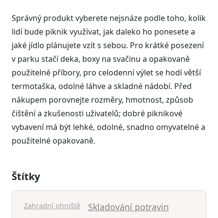
Správný produkt vyberete nejsnáze podle toho, kolik
lidí bude piknik využívat, jak daleko ho ponesete a
jaké jídlo plánujete vzít s sebou. Pro krátké posezení
v parku stačí deka, boxy na svačinu a opakovaně
použitelné příbory, pro celodenní výlet se hodí větší
termotaška, odolné láhve a skladné nádobí. Před
nákupem porovnejte rozměry, hmotnost, způsob
čištění a zkušenosti uživatelů; dobré piknikové
vybavení má být lehké, odolné, snadno omyvatelné a
použitelné opakovaně.
Štítky
Zahradní ohniště
Skladování potravin