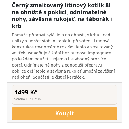
Černý smaltovaný litinový kotlík 8l
na ohniště s poklicí, odnímatelné
nohy, závěsná rukojeť, na táborák i
krb
Pomůže připravit sytá jídla na ohništi, v krbu i nad
uhlíky a udržet stabilní teplotu při vaření. Litinová
konstrukce rovnoměrně rozvádí teplo a smaltovaný
vnitřek usnadňuje čištění bez nutnosti impregnace
po každém použití. Objem 8 l je vhodný pro více
porcí. Odnímatelné nohy zjednoduší přepravu,
poklice drží teplo a závěsná rukojeť umožní zavěšení
nad oheň. Součástí je čisticí kartáček.
1499 Kč
včetně DPH 21%
Koupit