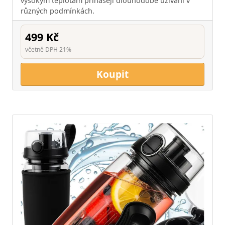
vysokým teplotám přinášejí dlouhodobé užívání v
různých podmínkách.
499 Kč
včetně DPH 21%
Koupit