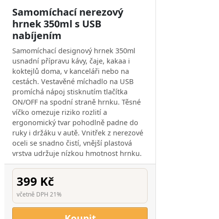
Samomíchací nerezový
hrnek 350ml s USB
nabíjením
Samomíchací designový hrnek 350ml
usnadní přípravu kávy, čaje, kakaa i
koktejlů doma, v kanceláři nebo na
cestách. Vestavěné míchadlo na USB
promíchá nápoj stisknutím tlačítka
ON/OFF na spodní straně hrnku. Těsné
víčko omezuje riziko rozlití a
ergonomický tvar pohodlně padne do
ruky i držáku v autě. Vnitřek z nerezové
oceli se snadno čistí, vnější plastová
vrstva udržuje nízkou hmotnost hrnku.
399 Kč
včetně DPH 21%
Koupit