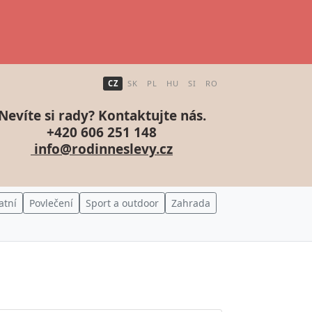
CZ
SK
PL
HU
SI
RO
Nevíte si rady? Kontaktujte nás.
+420 606 251 148
info@rodinneslevy.cz
atní
Povlečení
Sport a outdoor
Zahrada