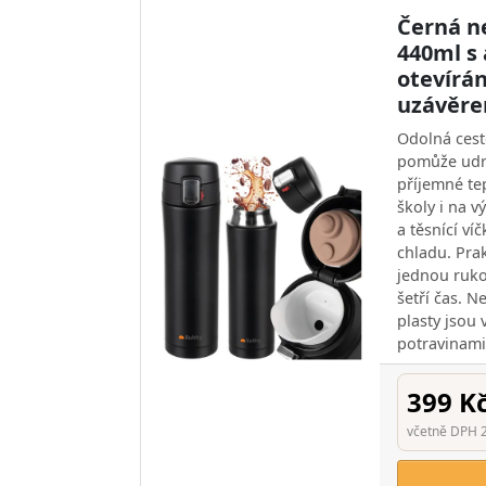
Černá n
440ml s
otevírá
uzávěr
Odolná cest
pomůže udrž
příjemné te
školy i na vý
a těsnící ví
chladu. Pra
jednou ruko
šetří čas. 
plasty jsou
potravinami 
399 K
včetně DPH 