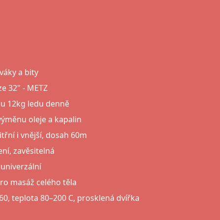
váky a bity
ze 32" - METZ
ou 12kg ledu denně
výměnu oleje a kapalin
třní i vnější, dosah 60m
ní, zavěsitelná
univerzální
ro masáž celého těla
0, teplota 80–200 C, prosklená dvířka