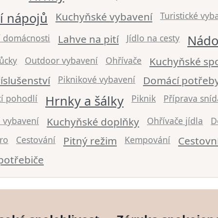
í nápojů
Kuchyňské vybavení
Turistické vyb
 domácnosti
Lahve na pití
Jídlo na cesty
Nádo
ůcky
Outdoor vybavení
Ohřívače
Kuchyňské spo
íslušenství
Piknikové vybavení
Domácí potřeb
í pohodlí
Hrnky a šálky
Piknik
Příprava sní
 vybavení
Kuchyňské doplňky
Ohřívače jídla
D
ro
Cestování
Pitný režim
Kempování
Cestovn
potřebiče