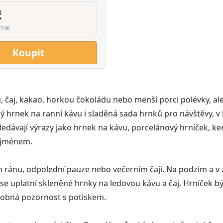
č
21%
Koupit
u, čaj, kakao, horkou čokoládu nebo menší porci polévky, al
 hrnek na ranní kávu i sladěná sada hrnků pro návštěvy, v 
edávají výrazy jako hrnek na kávu, porcelánový hrníček, ke
 jménem.
m ránu, odpolední pauze nebo večerním čaji. Na podzim a v
 se uplatní skleněné hrnky na ledovou kávu a čaj. Hrníček 
robná pozornost s potiskem.