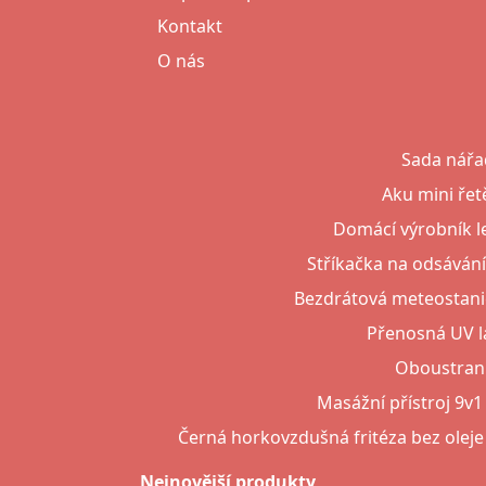
Kontakt
O nás
Sada nářad
Aku mini řet
Domácí výrobník l
Stříkačka na odsávání
Bezdrátová meteostanice
Přenosná UV la
Oboustrann
Masážní přístroj 9v
Černá horkovzdušná fritéza bez oleje
Nejnovější produkty