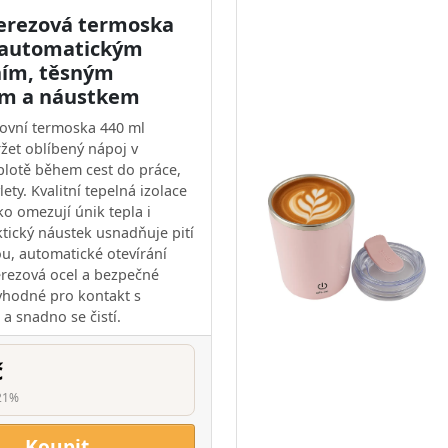
erezová termoska
 automatickým
ním, těsným
em a náustkem
ovní termoska 440 ml
et oblíbený nápoj v
plotě během cest do práce,
lety. Kvalitní tepelná izolace
čko omezují únik tepla i
ktický náustek usnadňuje pití
u, automatické otevírání
Nerezová ocel a bezpečné
 vhodné pro kontakt s
a snadno se čistí.
č
21%
Koupit