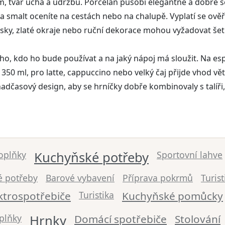
jem, tvar ucha a údržbu. Porcelán působí elegantně a dobře se
 smalt oceníte na cestách nebo na chalupě. Vyplatí se ověři
sky, zlaté okraje nebo ruční dekorace mohou vyžadovat šet
ho, kdo ho bude používat a na jaký nápoj má sloužit. Na esp
350 ml, pro latte, cappuccino nebo velký čaj přijde vhod v
 nadčasový design, aby se hrníčky dobře kombinovaly s talíř
doplňky
Kuchyňské potřeby
Sportovní lahve
é potřeby
Barové vybavení
Příprava pokrmů
Turis
ktrospotřebiče
Turistika
Kuchyňské pomůcky
plňky
Hrnky
Domácí spotřebiče
Stolování