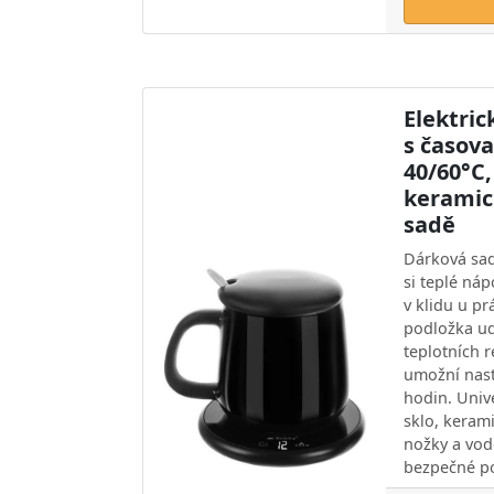
Elektric
s časov
40/60°C,
keramic
sadě
Dárková sada
si teplé ná
v klidu u p
podložka ud
teplotních 
umožní nast
hodin. Univ
sklo, kerami
nožky a vod
bezpečné po