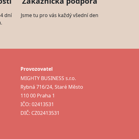
sti
Zákaznická podpora
4 dní
Jsme tu pro vás každý všední den
.
Provozovatel
MIGHTY BUSINESS s.r.o.
Rybná 716/24, Staré Město
110 00 Praha 1
IČO: 02413531
DIČ: CZ02413531