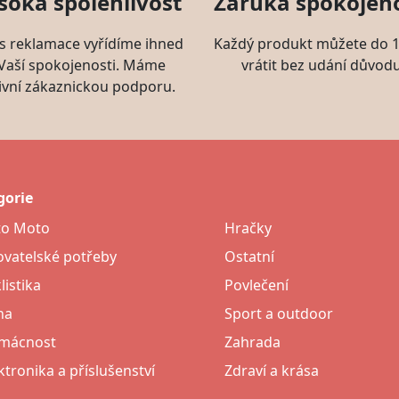
soká spolehlivost
Záruka spokojeno
s reklamace vyřídíme ihned
Každý produkt můžete do 1
 Vaší spokojenosti. Máme
vrátit bez udání důvodu
ivní zákaznickou podporu.
gorie
to Moto
Hračky
vatelské potřeby
Ostatní
listika
Povlečení
na
Sport a outdoor
mácnost
Zahrada
ktronika a příslušenství
Zdraví a krása