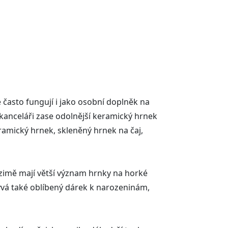
e často fungují i jako osobní doplněk na
kanceláři zase odolnější keramický hrnek
ramický hrnek, skleněný hrnek na čaj,
 zimě mají větší význam hrnky na horké
bývá také oblíbený dárek k narozeninám,