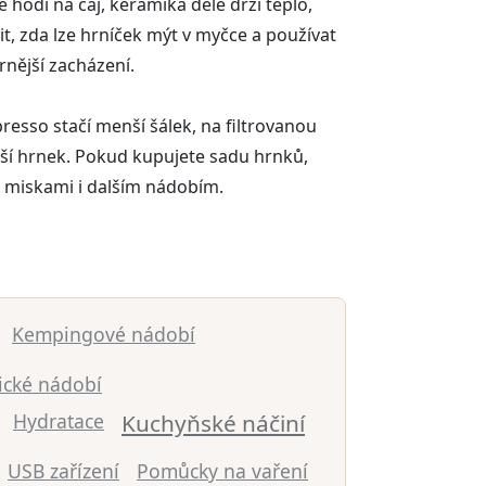
 hodí na čaj, keramika déle drží teplo,
t, zda lze hrníček mýt v myčce a používat
rnější zacházení.
resso stačí menší šálek, na filtrovanou
ětší hrnek. Pokud kupujete sadu hrnků,
i, miskami i dalším nádobím.
Kempingové nádobí
tické nádobí
Hydratace
Kuchyňské náčiní
USB zařízení
Pomůcky na vaření