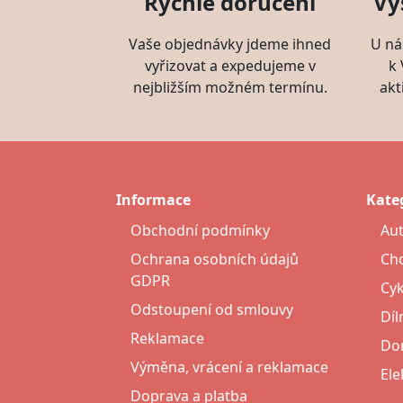
Rychlé doručení
Vy
Vaše objednávky jdeme ihned
U ná
vyřizovat a expedujeme v
k
nejbližším možném termínu.
akt
Informace
Kate
Obchodní podmínky
Au
Ochrana osobních údajů
Cho
GDPR
Cyk
Odstoupení od smlouvy
Díl
Reklamace
Do
Výměna, vrácení a reklamace
Ele
Doprava a platba