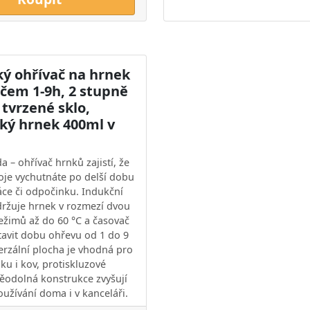
ký ohřívač na hrnek
ačem 1-9h, 2 stupně
 tvrzené sklo,
ký hrnek 400ml v
 – ohřívač hrnků zajistí, že
poje vychutnáte po delší dobu
ráce či odpočinku. Indukční
ržuje hrnek v rozmezí dvou
režimů až do 60 °C a časovač
avit dobu ohřevu od 1 do 9
erzální plocha je vhodná pro
ku i kov, protiskluzové
ěodolná konstrukce zvyšují
užívání doma i v kanceláři.