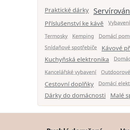
Praktické dárky
Servírován
Příslušenství ke kávě
Vybavení
Termosky
Kemping
Domácí pom
Snídaňové spotřebiče
Kávové př
Kuchyňská elektronika
Domác
Kancelářské vybavení
Outdoorové
Cestovní doplňky
Domácí elekt
Dárky do domácnosti
Malé s