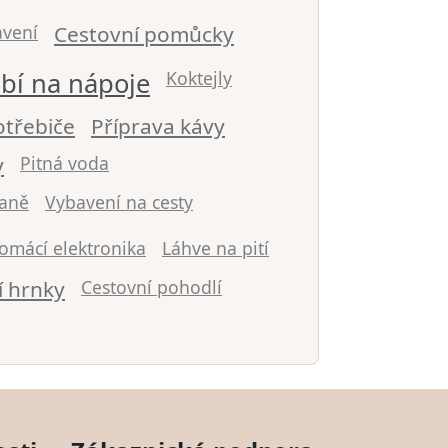
avení
Cestovní pomůcky
bí na nápoje
Koktejly
třebiče
Příprava kávy
y
Pitná voda
daně
Vybavení na cesty
omácí elektronika
Láhve na pití
í hrnky
Cestovní pohodlí