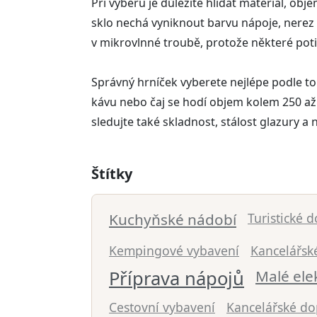
Při výběru je důležité hlídat materiál, ob
sklo nechá vyniknout barvu nápoje, nerez a
v mikrovlnné troubě, protože některé poti
Správný hrníček vyberete nejlépe podle to
kávu nebo čaj se hodí objem kolem 250 až 
sledujte také skladnost, stálost glazury a
Štítky
Kuchyňské nádobí
Turistické 
Kempingové vybavení
Kancelářsk
Příprava nápojů
Malé ele
Cestovní vybavení
Kancelářské do