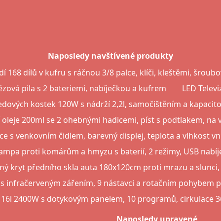
Naposledy navštívené produkty
í 168 dílů v kufru s ráčnou 3/8 palce, klíči, kleštěmi, šroubo
ězová pila s 2 bateriemi, nabíječkou a kufrem
LED Televi
edových kostek 120W s nádrží 2,2l, samočištěním a kapacit
 oleje 200ml se 2 ohebnými hadicemi, píst s podtlakem, na 
 s venkovním čidlem, barevný displej, teplota a vlhkost vni
mpa proti komárům a hmyzu s baterií, 2 režimy, USB nabíje
ý kryt předního skla auta 180x120cm proti mrazu a slunci, 
1 s infračerveným zářením, 9 nástavci a rotačním pohybem p
 16l 2400W s dotykovým panelem, 10 programů, cirkulace 36
Naposledy upravené