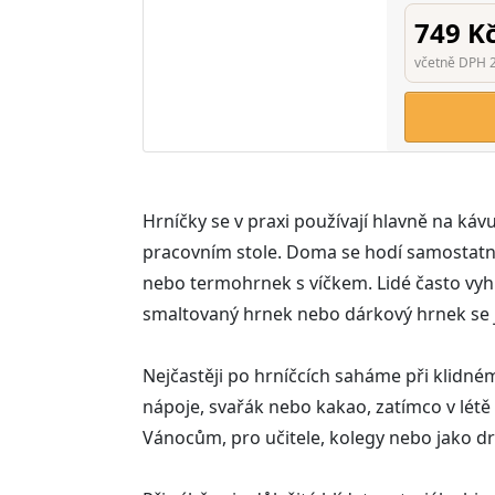
749 K
včetně DPH 
Hrníčky se v praxi používají hlavně na káv
pracovním stole. Doma se hodí samostatný
nebo termohrnek s víčkem. Lidé často vyhl
smaltovaný hrnek nebo dárkový hrnek se
Nejčastěji po hrníčcích saháme při klidné
nápoje, svařák nebo kakao, zatímco v létě
Vánocům, pro učitele, kolegy nebo jako d