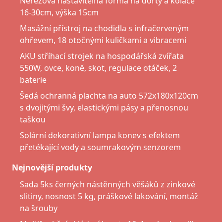
Nerezová nastavitelná forma na dorty a koláče
16-30cm, výška 15cm
Masážní přístroj na chodidla s infračerveným
ohřevem, 18 otočnými kuličkami a vibracemi
AKU stříhací strojek na hospodářská zvířata
550W, ovce, koně, skot, regulace otáček, 2
baterie
Šedá ochranná plachta na auto 572x180x120cm
s dvojitými švy, elastickými pásy a přenosnou
taškou
Solární dekorativní lampa konev s efektem
přetékající vody a soumrakovým senzorem
Nejnovější produkty
Sada 5ks černých nástěnných věšáků z zinkové
slitiny, nosnost 5 kg, práškové lakování, montáž
na šrouby