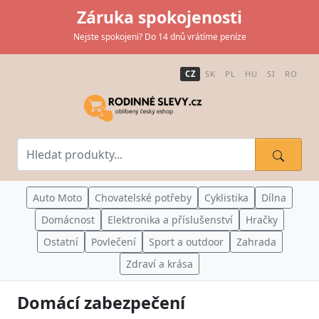
Záruka spokojenosti
Nejste spokojeni? Do 14 dnů vrátíme peníze
CZ
SK
PL
HU
SI
RO
Auto Moto
Chovatelské potřeby
Cyklistika
Dílna
Domácnost
Elektronika a příslušenství
Hračky
Ostatní
Povlečení
Sport a outdoor
Zahrada
Zdraví a krása
Domácí zabezpečení