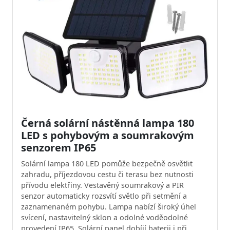
Černá solární nástěnná lampa 180
LED s pohybovým a soumrakovým
senzorem IP65
Solární lampa 180 LED pomůže bezpečně osvětlit
zahradu, příjezdovou cestu či terasu bez nutnosti
přívodu elektřiny. Vestavěný soumrakový a PIR
senzor automaticky rozsvítí světlo při setmění a
zaznamenaném pohybu. Lampa nabízí široký úhel
svícení, nastavitelný sklon a odolné voděodolné
provedení IP65. Solární panel dobíjí baterii i při