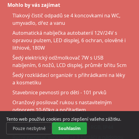
Mohlo by vás zajímat
Tlakový čistič odpadů se 4 koncovkami na WC,
umyvadlo, dřez a vanu
Automatická nabíječka autobaterií 12V/24V s
opravou pulzem, LED displej, 6 ochran, olověné i
lithiové, 180W
Šedý elektrický odžmolkovač 7W s USB
nabíjením, 6 nožů, LCD displej, průměr břitu 5cm
Šedý rozkládací organizér s přihrádkami na léky
a kosmetiku
Stavebnice pevnosti pro děti - 101 prvků
Oranžový posilovač rukou s nastavitelným
odporem 10-60kg a počítadlem
Tento web používá cookies pro zlepšení vašeho zážitku.
Dekorativní solární lampa s 8 barevnými LED
koulemi na ohebných ramenech, RGB, IP44
Pouze nezbytné
Souhlasím
Ruční zametač venkovní se 3 kartáči a nádobou