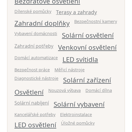
Bezdrátové osvětlení
Dílenské pomůcky
Terasy a zahrady
Zahradní doplňky
Bezpečnostní kamery
Vybavení domácnosti
Solární osvětlení
Zahradní potřeby
Venkovní osvětlení
Domácí automatizace
LED svítidla
Bezpečnost práce
Měřicí nástroje
Diagnostické nástroje
Solární zařízení
Osvětlení
Nouzová výbava
Domácí dílna
Solární nabíjení
Solární vybavení
Kancelářské potřeby
Elektroinstalace
LED osvětlení
Úložné pomůcky