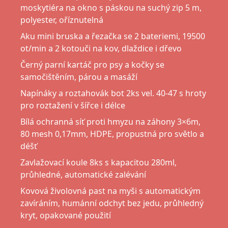
moskytiéra na okno s páskou na suchý zip 5 m,
polyester, oříznutelná
Aku mini bruska a řezačka se 2 bateriemi, 19500
ot/min a 2 kotouči na kov, dlaždice i dřevo
Černý parní kartáč pro psy a kočky se
samočištěním, párou a masáží
Napínáky a roztahovák bot 2ks vel. 40-47 s hroty
pro roztažení v šířce i délce
Bílá ochranná síť proti hmyzu na záhony 3×6m,
80 mesh 0,17mm, HDPE, propustná pro světlo a
déšť
Zavlažovací koule 8ks s kapacitou 280ml,
průhledné, automatické zalévání
Kovová živolovná past na myši s automatickým
zavíráním, humánní odchyt bez jedu, průhledný
kryt, opakované použití