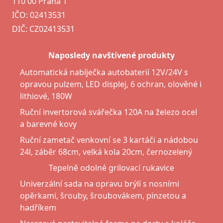
110 00 Praha 1
IČO: 02413531
DIČ: CZ02413531
Naposledy navštívené produkty
Automatická nabíječka autobaterií 12V/24V s
opravou pulzem, LED displej, 6 ochran, olověné i
lithiové, 180W
Ruční invertorová svářečka 120A na železo ocel
a barevné kovy
Ruční zametač venkovní se 3 kartáči a nádobou
24l, záběr 68cm, velká kola 20cm, černozelený
Tepelně odolné grilovací rukavice
Univerzální sada na opravu brýlí s nosními
opěrkami, šrouby, šroubovákem, pinzetou a
hadříkem