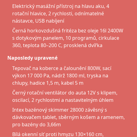
Elektrický masážní přístroj na hlavu aku, 4
rotační hlavice, 2 rychlosti, odnímatelné
nástavce, USB nabíjení
Černá horkovzdušná fritéza bez oleje 16l 2400W
s dotykovým panelem, 10 programů, cirkulace
360, teplota 80–200 C, prosklená dvířka
Naposledy upravené
Tepovač na koberce a čalounění 800W, sací
výkon 17 000 Pa, nádrž 1800 ml, tryska na
chlupy, hadice 1,5 m, kabel 5 m
Černý rotační ventilátor do auta 12V s klipem,
oscilací, 2 rychlostmi a nastavitelným úhlem
Intex bazénový skimmer 28000 závěsný s
dávkovačem tablet, sběrným košem a ramenem,
pro bazény do 3,66m
Bílá okenní síť proti hmyzu 130×160 cm,