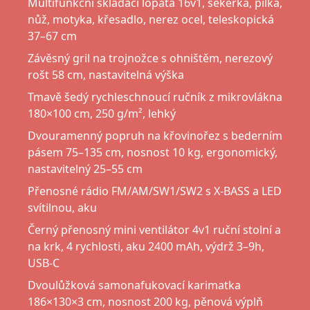
Multifunkční skládací lopata 16v1, sekerka, pilka,
nůž, motyka, křesadlo, nerez ocel, teleskopická
37–67 cm
Závěsný gril na trojnožce s ohništěm, nerezový
rošt 58 cm, nastavitelná výška
Tmavě šedý rychleschnoucí ručník z mikrovlákna
180×100 cm, 250 g/m², lehký
Dvouramenný popruh na křovinořez s bederním
pásem 75–135 cm, nosnost 10 kg, ergonomický,
nastavitelný 25–55 cm
Přenosné rádio FM/AM/SW1/SW2 s X-BASS a LED
svítilnou, aku
Černý přenosný mini ventilátor 4v1 ruční stolní a
na krk, 4 rychlosti, aku 2400 mAh, výdrž 3–9h,
USB-C
Dvoulůžková samonafukovací karimatka
186×130×3 cm, nosnost 200 kg, pěnová výplň