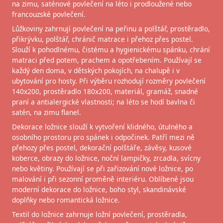
na zimu, saténové povlečení na léto i prodloužené nebo
francouzské povlečení.
Lůžkoviny zahrnují povlečení na peřinu a polštář, prostěradlo,
přikrývku, polštář, chránič matrace i přehoz přes postel.
Slouží k pohodlnému, čistému a hygienickému spánku, chrání
matraci před potem, prachem a opotřebením. Používají se
každý den doma, v dětských pokojích, na chalupě i v
ubytování pro hosty. Při výběru rozhodují rozměry povlečení
140x200, prostěradlo 180x200, materiál, gramáž, snadné
praní a antialergické vlastnosti; na léto se hodí bavlna či
satén, na zimu flanel.
Dekorace ložnice slouží k vytvoření klidného, útulného a
osobního prostoru pro spánek i odpočinek. Patří mezi ně
přehozy přes postel, dekorační polštáře, závěsy, kusové
koberce, obrazy do ložnice, noční lampičky, zrcadla, svícny
nebo květiny. Používají se při zařizování nové ložnice, po
malování i při sezonní proměně interiéru. Oblíbené jsou
moderní dekorace do ložnice, boho styl, skandinávské
doplňky nebo romantická ložnice.
Textil do ložnice zahrnuje ložní povlečení, prostěradla,