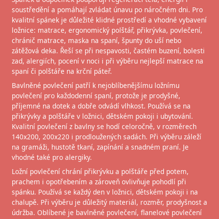
soustředění a pomáhají zvládat únavu po náročném dni. Pro
kvalitní spánek je důležité klidné prostředí a vhodné vybavení
ložnice: matrace, ergonomický polštář, přikrývka, povlečení,
chránič matrace, maska na spaní, špunty do uší nebo
zátěžová deka. Řeší se při nespavosti, častém buzení, bolesti
zad, alergiích, pocení v noci i při výběru nejlepší matrace na
spaní či polštáře na krční páteř.
Bavlněné povlečení patří k nejoblíbenějšímu ložnímu
povlečení pro každodenní spaní, protože je prodyšné,
příjemné na dotek a dobře odvádí vlhkost. Používá se na
přikrývky a polštáře v ložnici, dětském pokoji i ubytování.
Kvalitní povlečení z bavlny se hodí celoročně, v rozměrech
140x200, 200x220 i prodloužených sadách. Při výběru záleží
na gramáži, hustotě tkaní, zapínání a snadném praní. Je
vhodné také pro alergiky.
Ložní povlečení chrání přikrývku a polštáře před potem,
prachem i opotřebením a zároveň ovlivňuje pohodlí při
spánku. Používá se každý den v ložnici, dětském pokoji i na
chalupě. Při výběru je důležitý materiál, rozměr, prodyšnost a
údržba. Oblíbené je bavlněné povlečení, flanelové povlečení