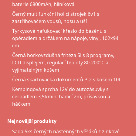
baterie 6800mAh, hliníková
Černý multifunkční holicí strojek 6v1 s
zastřihovačem vousů, nosu a uší
Tyrkysové nafukovací křeslo do bazénu s
opěradlem a držákem na nápoje, vinyl, 102×94
cm
Černá horkovzdušná fritéza 5l s 8 programy,
LCD displejem, regulací teploty 80-200°C a
vyjímatelným košem
Černá skartovačka dokumentů P-2 s košem 10l
Kempingová sprcha 12V do autozásuvky s
čerpadlem 3,5l/min, hadicí 2m, přísavkou a
háčkem
Nejnovější produkty
Sada 5ks černých nástěnných věšáků z zinkové