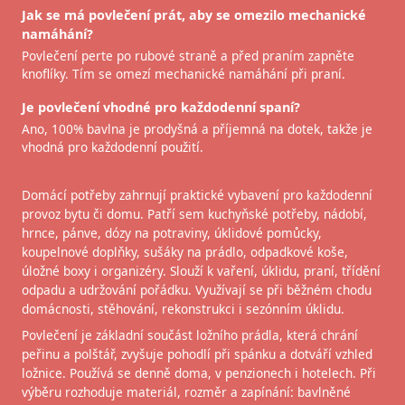
Jak se má povlečení prát, aby se omezilo mechanické
namáhání?
Povlečení perte po rubové straně a před praním zapněte
knoflíky. Tím se omezí mechanické namáhání při praní.
Je povlečení vhodné pro každodenní spaní?
Ano, 100% bavlna je prodyšná a příjemná na dotek, takže je
vhodná pro každodenní použití.
Domácí potřeby zahrnují praktické vybavení pro každodenní
provoz bytu či domu. Patří sem kuchyňské potřeby, nádobí,
hrnce, pánve, dózy na potraviny, úklidové pomůcky,
koupelnové doplňky, sušáky na prádlo, odpadkové koše,
úložné boxy i organizéry. Slouží k vaření, úklidu, praní, třídění
odpadu a udržování pořádku. Využívají se při běžném chodu
domácnosti, stěhování, rekonstrukci i sezónním úklidu.
Povlečení je základní součást ložního prádla, která chrání
peřinu a polštář, zvyšuje pohodlí při spánku a dotváří vzhled
ložnice. Používá se denně doma, v penzionech i hotelech. Při
výběru rozhoduje materiál, rozměr a zapínání: bavlněné