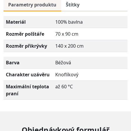
Parametry produktu
Štítky
Materiál
100% bavlna
Rozměr polštáře
70 x 90 cm
Rozměr přikrývky
140 x 200 cm
Barva
Béžová
Charakter uzávěru
Knoflíkový
Maximální teplota
až 60 °C
praní
Objednávkový formulář