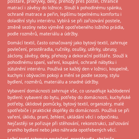
polštáře, přikrývky, deky, přehozy přes postel, chrániče
matrací i závěsy do ložnice. Slouží k pohodlnému spánku,
ochraně matrace a peřin, lepšímu tepelnému komfortu i
doladění stylu interiéru. Vybírá se při zařizování postele,
změně sezóny nebo výměně opotřebeného ložního prádla,
podle rozměrů, materiálu a údržby.
Domácí textil, často označovaný jako bytový textil, zahrnuje
povlečení, prostěradla, ručníky, osušky, utěrky, ubrusy,
záclony, závěsy, deky, přehozy a dekorační polštáře. Slouží k
pohodlnému spaní, vaření, koupání, ochraně nábytku i
zútulnění interiéru. Používá se každý den v ložnici, koupelně,
kuchyni i obývacím pokoji a mění se podle sezony, stylu
bydlení, rozměrů, materiálu a snadné údržby.
Vybavení domácnosti zahrnuje vše, co usnadňuje každodenní
bydlení: vybavení do bytu, potřeby do domácnosti, kuchyňské
potřeby, úklidové pomůcky, bytový textil, organizéry, malé
spotřebiče i praktické doplňky do domácnosti. Používá se při
vaření, úklidu, praní, žehlení, ukládání věcí i odpočinku.
Nejčastěji se pořizuje při stěhování, rekonstrukci, zařizování
prvního bydlení nebo jako náhrada opotřebených věcí.
Ložní textil zahrnuje povlečení, prostěradla, chrániče