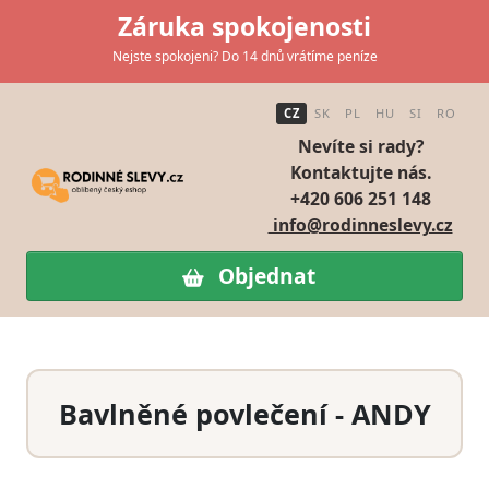
Záruka spokojenosti
Nejste spokojeni? Do 14 dnů vrátíme peníze
CZ
SK
PL
HU
SI
RO
Nevíte si rady?
Kontaktujte nás.
+420 606 251 148
info@rodinneslevy.cz
Objednat
Bavlněné povlečení - ANDY