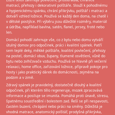
matrací, přehozy i dekorativní polštáře. Slouží k pohodlnému
a hygienickému spánku, chrání přikrývku, polštář i matraci a
dotváří vzhled ložnice. Používá se každý den doma, na chatě i
v dětské postýlce. Při výběru jsou důležité rozměry, materiál
a údržba, například bavlna, satén, flanel, jersey, froté nebo
len.
Domácí pohodlí zahrnuje vše, co z bytu nebo domu vytváří
útulný domov pro odpočinek, práci i kvalitní spánek. Patří
sem teplé deky, měkké polštáře, kvalitní povlečení, přehozy
na postel, domácí obuv, župany, tlumené osvětlení, vůně do
bytu nebo zvlhčovače vzduchu. Používá se hlavně při večerní
relaxaci, home office, zařizování ložnice, přípravě pokoje pro
hosty i jako praktický dárek do domácnosti, zejména na
podzim a v zimě.
Zdravý spánek je pravidelný, dostatečně dlouhý a kvalitní
odpočinek, při kterém tělo regeneruje, mozek zpracovává
informace a posiluje se imunita. Pomáhá proti únavě, stresu,
špatnému soustředění i bolestem zad. Řeší se při nespavosti,
častém buzení, chrápání nebo práci na směny. Důležitá je
vhodná matrace, anatomický polštář, prodyšná přikrývka,