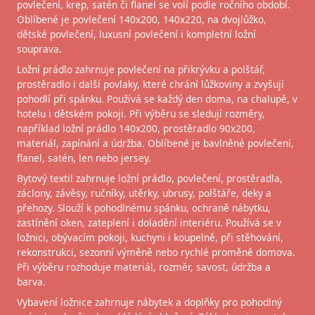
povlečení, krep, satén či flanel se volí podle ročního období.
Oblíbené je povlečení 140x200, 140x220, na dvojlůžko,
dětské povlečení, luxusní povlečení i kompletní ložní
souprava.
Ložní prádlo zahrnuje povlečení na přikrývku a polštář,
prostěradlo i další povlaky, které chrání lůžkoviny a zvyšují
pohodlí při spánku. Používá se každý den doma, na chalupě, v
hotelu i dětském pokoji. Při výběru se sledují rozměry,
například ložní prádlo 140x200, prostěradlo 90x200,
materiál, zapínání a údržba. Oblíbené je bavlněné povlečení,
flanel, satén, len nebo jersey.
Bytový textil zahrnuje ložní prádlo, povlečení, prostěradla,
záclony, závěsy, ručníky, utěrky, ubrusy, polštáře, deky a
přehozy. Slouží k pohodlnému spánku, ochraně nábytku,
zastínění oken, zateplení i doladění interiéru. Používá se v
ložnici, obývacím pokoji, kuchyni i koupelně, při stěhování,
rekonstrukci, sezonní výměně nebo rychlé proměně domova.
Při výběru rozhoduje materiál, rozměr, savost, údržba a
barva.
Vybavení ložnice zahrnuje nábytek a doplňky pro pohodlný