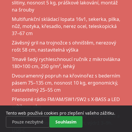
slitiny, nosnost 5 kg, práškové lakování, montáž
na šrouby
Multifunkční skládací lopata 16v1, sekerka, pilka,
nůž, motyka, křesadlo, nerez ocel, teleskopická
37–67 cm
Závěsný gril na trojnožce s ohništěm, nerezový
rošt 58 cm, nastavitelná výška
Tmavě šedý rychleschnoucí ručník z mikrovlákna
180×100 cm, 250 g/m², lehký
Dvouramenný popruh na křovinořez s bederním
pásem 75–135 cm, nosnost 10 kg, ergonomický,
nastavitelný 25–55 cm
Přenosné rádio FM/AM/SW1/SW2 s X-BASS a LED
svítilnou, aku
Tento web používá cookies pro zlepšení vašeho zážitku.
Černý přenosný mini ventilátor 4v1 ruční stolní a
Pouze nezbytné
Souhlasím
na krk, 4 rychlosti, aku 2400 mAh, výdrž 3–9h,
USB-C