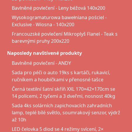
Bavlněné povlečení - Leny béžová 140x200
Wysokogramaturowa bawełniana pościel -
Exclusive - Wiosna - 140x200
Francouzské povlečení Mikroplyš Flanel - Teak s
barevnými pruhy 200x220
Naposledy navštívené produkty
Bavlněné povlečení - ANDY
Sada pro péči o auto 19ks s kartáči, rukavicí,
ručníkem a houbičkami v přenosné tašce
Černá textilní šatní skříň XXL 170×42×170cm se
14 policemi, 2 tyčemi a 3 dveřmi, nosnost 40kg
Sada 4ks solárních zapichovacích zahradních
lamp, teplé bílé světlo, soumrakový senzor, výdrž
až 10h
LED čelovka 5 diod se 4 režimy svícení, 2×