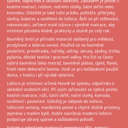
spánek, odpočinek a ukládání oblečení. Základem je postel s
kvalitní matrací, roštem, nočními stolky, šatní skříní nebo
komodou. Důležité je také ložní prádlo, polštáře, přikrývky,
závěsy, koberec a osvětlení do ložnice. Řeší se při stěhování,
rekonstrukci, zařízení malé ložnice i výměně matrace, aby
místnost působila klidně, prakticky a útulně po celý rok.
Bavlněný textil je přírodní materiál oblíbený pro měkkost,
prodyšnost a dobrou savost. Používá se na bavlněné
povlečení, prostěradla, ručníky, utěrky, ubrusy, závěsy, trička,
pyžama, dětské textilie i pracovní oděvy. Pro šití se často
vybírá bavlněná látka metráž, bavlněné plátno, úplet, flanel,
froté nebo dekorační bavlna. Hodí se pro každodenní použití
doma, v hotelu i při výrobě oblečení.
Ložnice je místnost určená hlavně ke spánku, odpočinku a
ukládání osobních věcí. Při jejím zařizování se vybírá postel,
kvalitní matrace, rošt, šatní skříň, noční stolky, komoda,
osvětlení i povlečení. Důležitý je nábytek do ložnice,
ložnicové sestavy, manželská postel a chytré úložné prostory,
zejména v malém bytě. Dobře navržená moderní ložnice
podporuje zdravý spánek a každodenní pohodlí.
Spánek a odpočinek podporují regeneraci těla, energii i