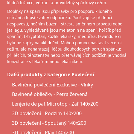
klidná ložnice, větrání a pravidelný spánkový režim.
Doplňky na spaní jsou přípravky pro podporu klidného
usínání a lepší kvality odpočinku. Používají se při lehčí
nespavosti, nočním buzení, stresu, směnném provozu nebo
jet lagu. Vyhledávané jsou melatonin na spaní, hořčík před
spaním, L-tryptofan, kozlík lékařský, meduňka, levandule či
bylinné kapky na uklidnění. Mohou pomoci nastavit večerní
režim, ale nenahrazují léčbu dlouhodobých poruch spánku;
při lécích, těhotenství nebo přetrvávajících potížích je vhodná
konzultace s lékařem nebo lékárníkem.
Další produkty z kategorie Povlečení
Bavlněné povlečení Exclusive - Vlnky
Bavlnené obliečky - Petra červená
Lenjerie de pat Microtop - Zaf 140x200
3D povlečení - Podzim 140x200
3D povlečení - Spoutaný 140x200
3D povlečení - Play 140x200