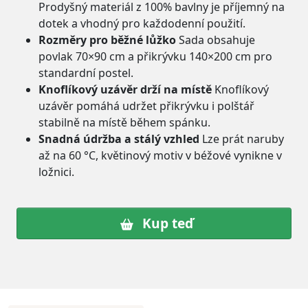
Prodyšný materiál z 100% bavlny je příjemný na
dotek a vhodný pro každodenní použití.
Rozměry pro běžné lůžko
Sada obsahuje
povlak 70×90 cm a přikrývku 140×200 cm pro
standardní postel.
Knoflíkový uzávěr drží na místě
Knoflíkový
uzávěr pomáhá udržet přikrývku i polštář
stabilně na místě během spánku.
Snadná údržba a stálý vzhled
Lze prát naruby
až na 60 °C, květinový motiv v béžové vynikne v
ložnici.
Kup teď