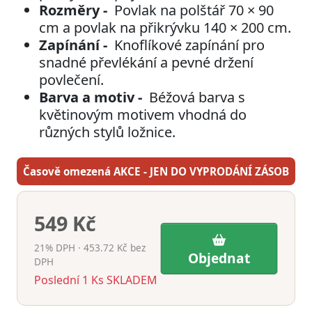
Rozměry -
Povlak na polštář 70 × 90
cm a povlak na přikrývku 140 × 200 cm.
Zapínání -
Knoflíkové zapínání pro
snadné převlékání a pevné držení
povlečení.
Barva a motiv -
Béžová barva s
květinovým motivem vhodná do
různých stylů ložnice.
Časově omezená AKCE - JEN DO VYPRODÁNÍ ZÁSOB
549 Kč
21% DPH · 453.72 Kč bez
Objednat
DPH
Poslední
1
Ks
SKLADEM