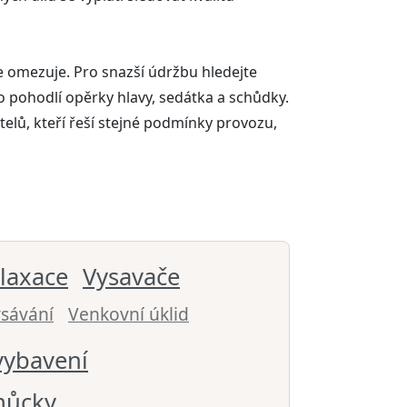
ce omezuje. Pro snazší údržbu hledejte
pro pohodlí opěrky hlavy, sedátka a schůdky.
elů, kteří řeší stejné podmínky provozu,
elaxace
Vysavače
sávání
Venkovní úklid
vybavení
můcky