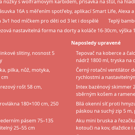
a nůžky s wolframovým karbidem, přísavka na stůl, na hlad
zásuvka 16A s měřením spotřeby, aplikací Smart Life, Alexa 
 3v1 hod míčkem pro děti od 3 let i dospělé
Teplý bamb
zová nastavitelná forma na dorty a koláče 16-30cm, výška
Naposledy upravené
nkové slitiny, nosnost 5
Tepovač na koberce a čalo
y
nádrž 1800 ml, tryska na c
ka, pilka, nůž, motyka,
Černý rotační ventilátor do
7 cm
rychlostmi a nastaviteln
erezový rošt 58 cm,
Intex bazénový skimmer 2
sběrným košem a ramene
krovlákna 180×100 cm, 250
Bílá okenní síť proti hmy
páskou na suchý zip 5 m, 
bederním pásem 75–135
Aku mini bruska a řezačka
itelný 25–55 cm
kotouči na kov, dlaždice i