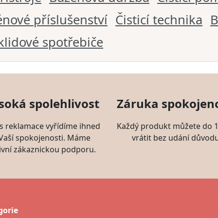
nové příslušenství
Čisticí technika
B
klidové spotřebiče
soká spolehlivost
Záruka spokojeno
s reklamace vyřídíme ihned
Každý produkt můžete do 1
 Vaší spokojenosti. Máme
vrátit bez udání důvodu
ivní zákaznickou podporu.
gorie