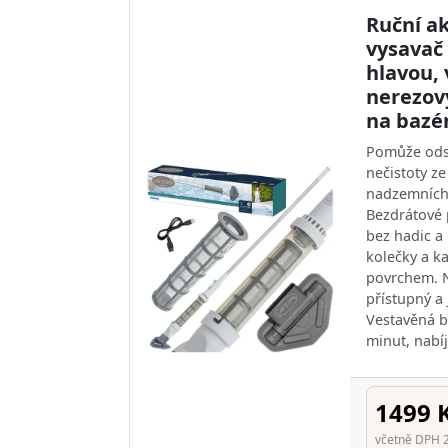
Ruční a
vysavač
hlavou, 
nerezový
na bazén
Pomůže odst
nečistoty z
nadzemních 
Bezdrátové
bez hadic a 
kolečky a ka
povrchem. N
přístupný a
Vestavěná b
minut, nabí
1499 
včetně DPH 