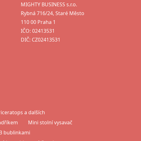
MIGHTY BUSINESS s.r.o.
Rybná 716/24, Staré Město
110 00 Praha 1
IČO: 02413531
DIČ: CZ02413531
iceratops a dalších
hadříkem
Mini stolní vysavač
3 bublinkami