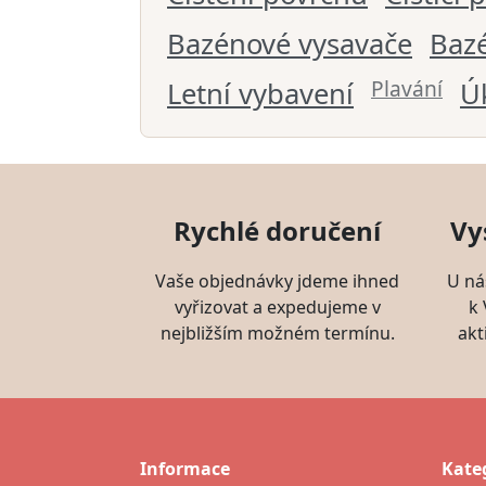
Bazénové vysavače
Bazé
Plavání
Letní vybavení
Ú
Rychlé doručení
Vy
Vaše objednávky jdeme ihned
U ná
vyřizovat a expedujeme v
k
nejbližším možném termínu.
akt
Informace
Kate