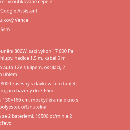
ké i vroubkované čepele
a Google Assistant
ulkový Venca
 15cm
unění 800W, sací výkon 17 000 Pa,
hlupy, hadice 1,5 m, kabel 5 m
 auta 12V s klipem, oscilací, 2
ým úhlem
8000 závěsný s dávkovačem tablet,
m, pro bazény do 3,66m
zu 130×160 cm, moskytiéra na okno s
polyester, oříznutelná
 se 2 bateriemi, 19500 ot/min a 2
 dřevo