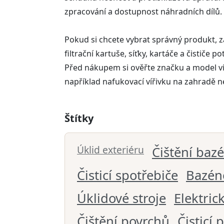
zpracování a dostupnost náhradních dílů.
Pokud si chcete vybrat správný produkt, za
filtrační kartuše, síťky, kartáče a čističe
Před nákupem si ověřte značku a model víř
například nafukovací vířivku na zahradě n
Štítky
Úklid exteriéru
Čištění baz
Čisticí spotřebiče
Bazén
Úklidové stroje
Elektrick
Čištění povrchů
Čisticí 