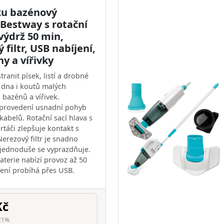
ku bazénový
 Bestway s rotační
výdrž 50 min,
 filtr, USB nabíjení,
y a vířivky
ranit písek, listí a drobné
e dna i koutů malých
bazénů a vířivek.
 provedení usnadní pohyb
kabelů. Rotační sací hlava s
rtáči zlepšuje kontakt s
erezový filtr je snadno
 jednoduše se vyprazdňuje.
aterie nabízí provoz až 50
jení probíhá přes USB.
Kč
21%