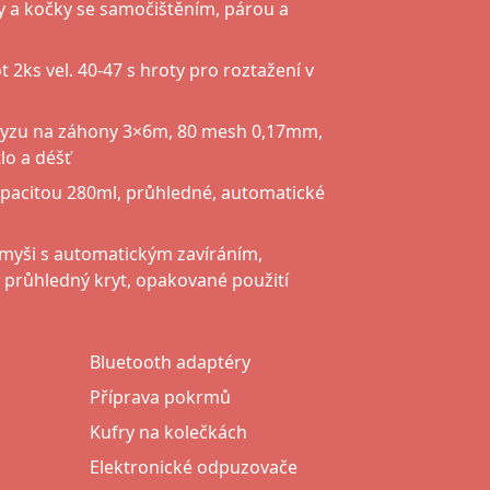
y a kočky se samočištěním, párou a
 2ks vel. 40-47 s hroty pro roztažení v
hmyzu na záhony 3×6m, 80 mesh 0,17mm,
lo a déšť
apacitou 280ml, průhledné, automatické
 myši s automatickým zavíráním,
 průhledný kryt, opakované použití
Bluetooth adaptéry
Příprava pokrmů
Kufry na kolečkách
Elektronické odpuzovače