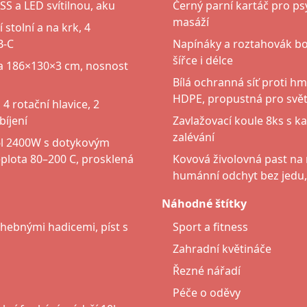
 a LED svítilnou, aku
Černý parní kartáč pro ps
masáží
stolní a na krk, 4
B-C
Napínáky a roztahovák bot
šířce i délce
a 186×130×3 cm, nosnost
Bílá ochranná síť proti 
HDPE, propustná pro svět
 4 rotační hlavice, 2
bíjení
Zavlažovací koule 8ks s k
zalévání
16l 2400W s dotykovým
eplota 80–200 C, prosklená
Kovová živolovná past na
humánní odchyt bez jedu,
Náhodné štítky
ohebnými hadicemi, píst s
Sport a fitness
Zahradní květináče
Řezné nářadí
Péče o oděvy