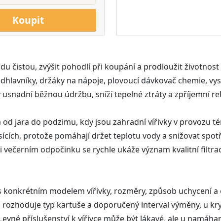
Koupit
čistou, zvýšit pohodlí při koupání a prodloužit životnost celé
 podhlavníky, držáky na nápoje, plovoucí dávkovač chemie, v
usnadní běžnou údržbu, sníží tepelné ztráty a zpříjemní rela
á od jara do podzimu, kdy jsou zahradní vířivky v provozu té
ěsících, protože pomáhají držet teplotu vody a snižovat spo
večerním odpočinku se rychle ukáže význam kvalitní filtrac
u s konkrétním modelem vířivky, rozměry, způsob uchycení a 
ů rozhoduje typ kartuše a doporučený interval výměny, u kry
vné příslušenství k vířivce může být lákavé, ale u namáhaný