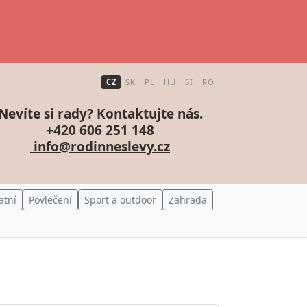
CZ
SK
PL
HU
SI
RO
Nevíte si rady? Kontaktujte nás.
+420 606 251 148
info@rodinneslevy.cz
atní
Povlečení
Sport a outdoor
Zahrada