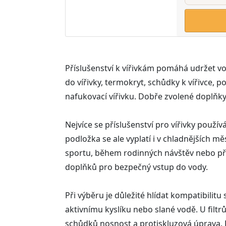
Příslušenství k vířivkám pomáhá udržet vodu 
do vířivky, termokryt, schůdky k vířivce,
nafukovací vířivku. Dobře zvolené doplňky 
Nejvíce se příslušenství pro vířivky použív
podložka se ale vyplatí i v chladnějších m
sportu, během rodinných návštěv nebo při 
doplňků pro bezpečný vstup do vody.
Při výběru je důležité hlídat kompatibilit
aktivnímu kyslíku nebo slané vodě. U filtr
schůdků nosnost a protiskluzová úprava. Le