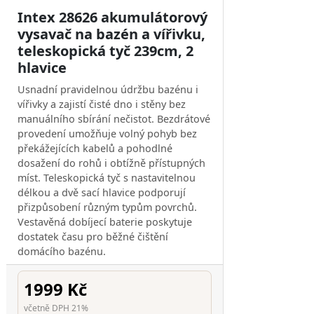
Intex 28626 akumulátorový
vysavač na bazén a vířivku,
teleskopická tyč 239cm, 2
hlavice
Usnadní pravidelnou údržbu bazénu i
vířivky a zajistí čisté dno i stěny bez
manuálního sbírání nečistot. Bezdrátové
provedení umožňuje volný pohyb bez
překážejících kabelů a pohodlné
dosažení do rohů i obtížně přístupných
míst. Teleskopická tyč s nastavitelnou
délkou a dvě sací hlavice podporují
přizpůsobení různým typům povrchů.
Vestavěná dobíjecí baterie poskytuje
dostatek času pro běžné čištění
domácího bazénu.
1999 Kč
včetně DPH 21%