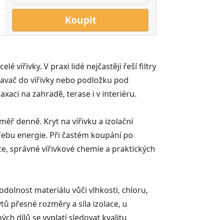
Koupit
 vířivky. V praxi lidé nejčastěji řeší filtry
ysavač do vířivky nebo podložku pod
xaci na zahradě, terase i v interiéru.
měř denně. Kryt na vířivku a izolační
třebu energie. Při častém koupání po
e, správné vířivkové chemie a praktických
odolnost materiálu vůči vlhkosti, chloru,
tů přesné rozměry a síla izolace, u
ch dílů se vyplatí sledovat kvalitu