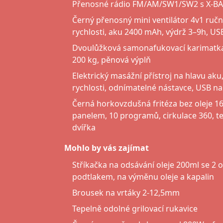
Přenosné rádio FM/AM/SW1/SW2 s X-BASS
Černý přenosný mini ventilátor 4v1 ruční 
rychlosti, aku 2400 mAh, výdrž 3–9h, US
Dvoulůžková samonafukovací karimatk
200 kg, pěnová výplň
Elektrický masážní přístroj na hlavu aku,
rychlosti, odnímatelné nástavce, USB na
Černá horkovzdušná fritéza bez oleje 
panelem, 10 programů, cirkulace 360, t
dvířka
Mohlo by vás zajímat
Stříkačka na odsávání oleje 200ml se 2 
podtlakem, na výměnu oleje a kapalin
Brousek na vrtáky 2-12,5mm
Tepelně odolné grilovací rukavice