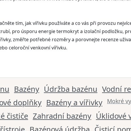
čněte tím, jak vířivku používáte a co vás při provozu nejví
 potrubí, pro úsporu energie termokryt a izolační podložku, 
ivky, změřte potřebné rozměry a porovnejte recenze uživat
ebo celoroční venkovní vířivku.
énu
Bazény
Údržba bazénu
Vodní r
Mokré vy
ové doplňky
Bazény a vířivky
é čističe
Zahradní bazény
Úklidové 
přístroje
Bazénová údržba
Čisticí po