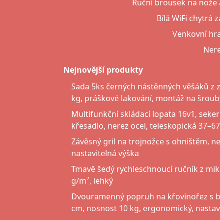
Ruční brousek na nože 
Bílá WiFi chytrá 
Venkovní hra
Nere
Nejnovější produkty
Sada 5ks černých nástěnných věšáků z zi
kg, práškové lakování, montáž na šroub
Multifunkční skládací lopata 16v1, seker
křesadlo, nerez ocel, teleskopická 37–6
Závěsný gril na trojnožce s ohništěm, n
nastavitelná výška
Tmavě šedý rychleschnoucí ručník z mi
g/m², lehký
Dvouramenný popruh na křovinořez s 
cm, nosnost 10 kg, ergonomický, nastav