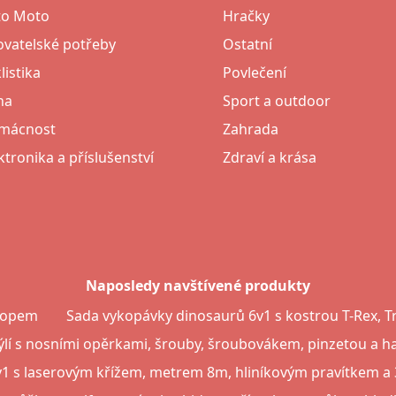
to Moto
Hračky
vatelské potřeby
Ostatní
listika
Povlečení
na
Sport a outdoor
mácnost
Zahrada
ktronika a příslušenství
Zdraví a krása
Naposledy navštívené produkty
 mopem
Sada vykopávky dinosaurů 6v1 s kostrou T-Rex, Tr
ýlí s nosními opěrkami, šrouby, šroubovákem, pinzetou a 
1 s laserovým křížem, metrem 8m, hliníkovým pravítkem a 