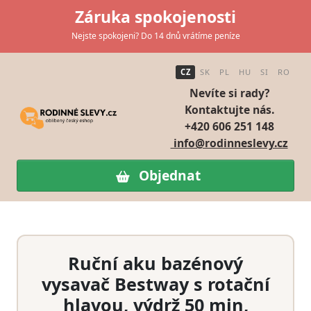
Záruka spokojenosti
Nejste spokojeni? Do 14 dnů vrátíme peníze
CZ
SK
PL
HU
SI
RO
Nevíte si rady?
Kontaktujte nás.
+420 606 251 148
info@rodinneslevy.cz
Objednat
Ruční aku bazénový
vysavač Bestway s rotační
hlavou, výdrž 50 min,