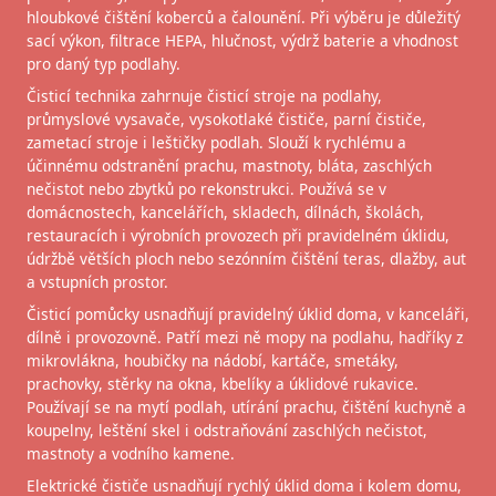
hloubkové čištění koberců a čalounění. Při výběru je důležitý
sací výkon, filtrace HEPA, hlučnost, výdrž baterie a vhodnost
pro daný typ podlahy.
Čisticí technika zahrnuje čisticí stroje na podlahy,
průmyslové vysavače, vysokotlaké čističe, parní čističe,
zametací stroje i leštičky podlah. Slouží k rychlému a
účinnému odstranění prachu, mastnoty, bláta, zaschlých
nečistot nebo zbytků po rekonstrukci. Používá se v
domácnostech, kancelářích, skladech, dílnách, školách,
restauracích i výrobních provozech při pravidelném úklidu,
údržbě větších ploch nebo sezónním čištění teras, dlažby, aut
a vstupních prostor.
Čisticí pomůcky usnadňují pravidelný úklid doma, v kanceláři,
dílně i provozovně. Patří mezi ně mopy na podlahu, hadříky z
mikrovlákna, houbičky na nádobí, kartáče, smetáky,
prachovky, stěrky na okna, kbelíky a úklidové rukavice.
Používají se na mytí podlah, utírání prachu, čištění kuchyně a
koupelny, leštění skel i odstraňování zaschlých nečistot,
mastnoty a vodního kamene.
Elektrické čističe usnadňují rychlý úklid doma i kolem domu,