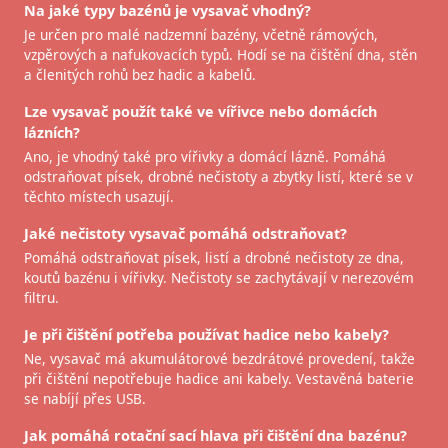
Na jaké typy bazénů je vysavač vhodný?
Je určen pro malé nadzemní bazény, včetně rámových,
vzpěrových a nafukovacích typů. Hodí se na čištění dna, stěn
a členitých rohů bez hadic a kabelů.
Lze vysavač použít také ve vířivce nebo domácích
lázních?
Ano, je vhodný také pro vířivky a domácí lázně. Pomáhá
odstraňovat písek, drobné nečistoty a zbytky listí, které se v
těchto místech usazují.
Jaké nečistoty vysavač pomáhá odstraňovat?
Pomáhá odstraňovat písek, listí a drobné nečistoty ze dna,
koutů bazénu i vířivky. Nečistoty se zachytávají v nerezovém
filtru.
Je při čištění potřeba používat hadice nebo kabely?
Ne, vysavač má akumulátorové bezdrátové provedení, takže
při čištění nepotřebuje hadice ani kabely. Vestavěná baterie
se nabíjí přes USB.
Jak pomáhá rotační sací hlava při čištění dna bazénu?