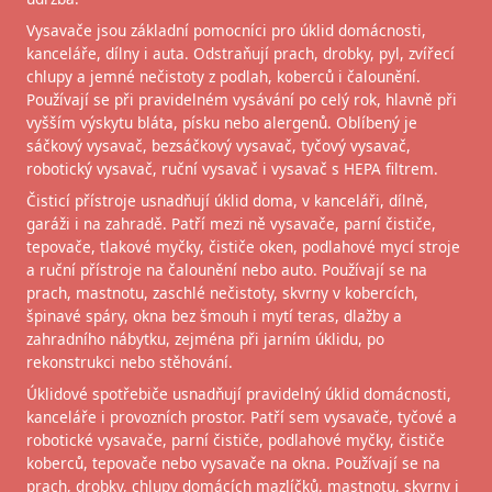
Vysavače jsou základní pomocníci pro úklid domácnosti,
kanceláře, dílny i auta. Odstraňují prach, drobky, pyl, zvířecí
chlupy a jemné nečistoty z podlah, koberců i čalounění.
Používají se při pravidelném vysávání po celý rok, hlavně při
vyšším výskytu bláta, písku nebo alergenů. Oblíbený je
sáčkový vysavač, bezsáčkový vysavač, tyčový vysavač,
robotický vysavač, ruční vysavač i vysavač s HEPA filtrem.
Čisticí přístroje usnadňují úklid doma, v kanceláři, dílně,
garáži i na zahradě. Patří mezi ně vysavače, parní čističe,
tepovače, tlakové myčky, čističe oken, podlahové mycí stroje
a ruční přístroje na čalounění nebo auto. Používají se na
prach, mastnotu, zaschlé nečistoty, skvrny v kobercích,
špinavé spáry, okna bez šmouh i mytí teras, dlažby a
zahradního nábytku, zejména při jarním úklidu, po
rekonstrukci nebo stěhování.
Úklidové spotřebiče usnadňují pravidelný úklid domácnosti,
kanceláře i provozních prostor. Patří sem vysavače, tyčové a
robotické vysavače, parní čističe, podlahové myčky, čističe
koberců, tepovače nebo vysavače na okna. Používají se na
prach, drobky, chlupy domácích mazlíčků, mastnotu, skvrny i