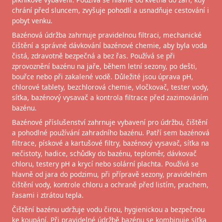
chrání před sluncem, zvyšuje pohodlí a usnadňuje cestování i
pobyt venku.
Bazénová údržba zahrnuje pravidelnou filtraci, mechanické
čištění a správné dávkování bazénové chemie, aby byla voda
čistá, zdravotně bezpečná a bez řas. Používá se při
zprovoznění bazénu na jaře, během letní sezony, po dešti,
bouřce nebo při zakalené vodě. Důležité jsou úprava pH,
chlorové tablety, bezchlorová chemie, vločkovač, tester vody,
síťka, bazénový vysavač a kontrola filtrace před zazimováním
bazénu.
Bazénové příslušenství zahrnuje vybavení pro údržbu, čištění
a pohodlné používání zahradního bazénu. Patří sem bazénová
filtrace, pískové a kartušové filtry, bazénový vysavač, síťka na
nečistoty, hadice, schůdky do bazénu, teploměr, dávkovač
chloru, testery pH a krycí nebo solární plachta. Používá se
hlavně od jara do podzimu, při přípravě sezony, pravidelném
čištění vody, kontrole chloru a ochraně před listím, prachem,
řasami i ztrátou tepla.
Čištění bazénu udržuje vodu čirou, hygienickou a bezpečnou
ke koupání. Při pravidelné údržbě bazénu se kombinuje síťka