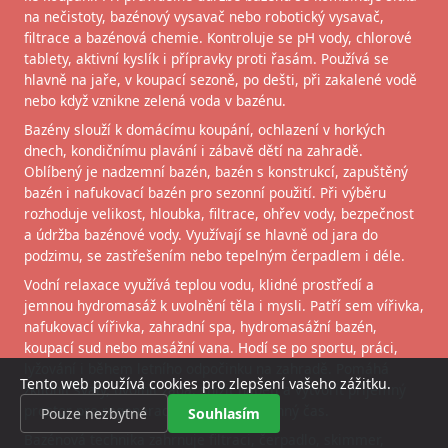
na nečistoty, bazénový vysavač nebo robotický vysavač,
filtrace a bazénová chemie. Kontroluje se pH vody, chlorové
tablety, aktivní kyslík i přípravky proti řasám. Používá se
hlavně na jaře, v koupací sezoně, po dešti, při zakalené vodě
nebo když vznikne zelená voda v bazénu.
Bazény slouží k domácímu koupání, ochlazení v horkých
dnech, kondičnímu plavání i zábavě dětí na zahradě.
Oblíbený je nadzemní bazén, bazén s konstrukcí, zapuštěný
bazén i nafukovací bazén pro sezonní použití. Při výběru
rozhoduje velikost, hloubka, filtrace, ohřev vody, bezpečnost
a údržba bazénové vody. Využívají se hlavně od jara do
podzimu, se zastřešením nebo tepelným čerpadlem i déle.
Vodní relaxace využívá teplou vodu, klidné prostředí a
jemnou hydromasáž k uvolnění těla i mysli. Patří sem vířivka,
nafukovací vířivka, zahradní spa, hydromasážní bazén,
koupací sud nebo masážní vana. Hodí se po sportu, práci,
lyžování i během letního odpočinku na zahradě. Pomáhá
Tento web používá cookies pro zlepšení vašeho zážitku.
zklidnit svaly, uvolnit záda, snížit napětí a vytvořit příjemný
prostor pro regeneraci, wellness i rodinný čas.
Pouze nezbytné
Souhlasím
Bazénová technika zahrnuje filtraci, čerpadlo, skimmer,