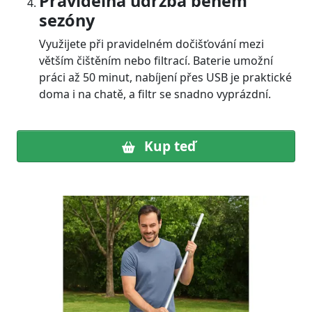
Pravidelná údržba během
sezóny
Využijete při pravidelném dočišťování mezi
větším čištěním nebo filtrací. Baterie umožní
práci až 50 minut, nabíjení přes USB je praktické
doma i na chatě, a filtr se snadno vyprázdní.
Kup teď