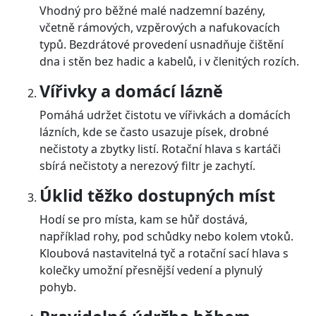
Vhodný pro běžné malé nadzemní bazény,
včetně rámových, vzpěrových a nafukovacích
typů. Bezdrátové provedení usnadňuje čištění
dna i stěn bez hadic a kabelů, i v členitých rozích.
Vířivky a domácí lázně
Pomáhá udržet čistotu ve vířivkách a domácích
lázních, kde se často usazuje písek, drobné
nečistoty a zbytky listí. Rotační hlava s kartáči
sbírá nečistoty a nerezový filtr je zachytí.
Úklid těžko dostupných míst
Hodí se pro místa, kam se hůř dostává,
například rohy, pod schůdky nebo kolem vtoků.
Kloubová nastavitelná tyč a rotační sací hlava s
kolečky umožní přesnější vedení a plynulý
pohyb.