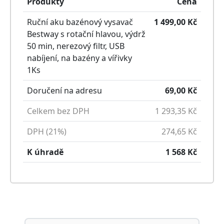
Produkty
Cena
Ruční aku bazénový vysavač
1 499,00
Kč
Bestway s rotační hlavou, výdrž
50 min, nerezový filtr, USB
nabíjení, na bazény a vířivky
1
Ks
Doručení na adresu
69,00
Kč
Celkem bez DPH
1 293,35
Kč
DPH (21%)
274,65
Kč
K úhradě
1 568
Kč