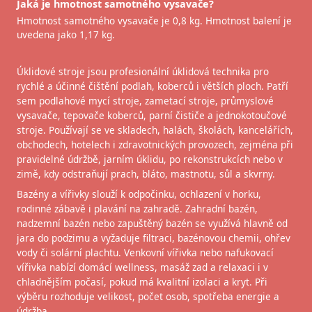
Jaká je hmotnost samotného vysavače?
Hmotnost samotného vysavače je 0,8 kg. Hmotnost balení je
uvedena jako 1,17 kg.
Úklidové stroje jsou profesionální úklidová technika pro
rychlé a účinné čištění podlah, koberců i větších ploch. Patří
sem podlahové mycí stroje, zametací stroje, průmyslové
vysavače, tepovače koberců, parní čističe a jednokotoučové
stroje. Používají se ve skladech, halách, školách, kancelářích,
obchodech, hotelech i zdravotnických provozech, zejména při
pravidelné údržbě, jarním úklidu, po rekonstrukcích nebo v
zimě, kdy odstraňují prach, bláto, mastnotu, sůl a skvrny.
Bazény a vířivky slouží k odpočinku, ochlazení v horku,
rodinné zábavě i plavání na zahradě. Zahradní bazén,
nadzemní bazén nebo zapuštěný bazén se využívá hlavně od
jara do podzimu a vyžaduje filtraci, bazénovou chemii, ohřev
vody či solární plachtu. Venkovní vířivka nebo nafukovací
vířivka nabízí domácí wellness, masáž zad a relaxaci i v
chladnějším počasí, pokud má kvalitní izolaci a kryt. Při
výběru rozhoduje velikost, počet osob, spotřeba energie a
údržba.