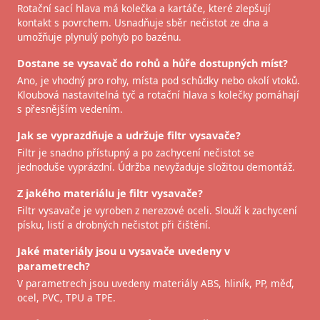
Rotační sací hlava má kolečka a kartáče, které zlepšují
kontakt s povrchem. Usnadňuje sběr nečistot ze dna a
umožňuje plynulý pohyb po bazénu.
Dostane se vysavač do rohů a hůře dostupných míst?
Ano, je vhodný pro rohy, místa pod schůdky nebo okolí vtoků.
Kloubová nastavitelná tyč a rotační hlava s kolečky pomáhají
s přesnějším vedením.
Jak se vyprazdňuje a udržuje filtr vysavače?
Filtr je snadno přístupný a po zachycení nečistot se
jednoduše vyprázdní. Údržba nevyžaduje složitou demontáž.
Z jakého materiálu je filtr vysavače?
Filtr vysavače je vyroben z nerezové oceli. Slouží k zachycení
písku, listí a drobných nečistot při čištění.
Jaké materiály jsou u vysavače uvedeny v
parametrech?
V parametrech jsou uvedeny materiály ABS, hliník, PP, měď,
ocel, PVC, TPU a TPE.