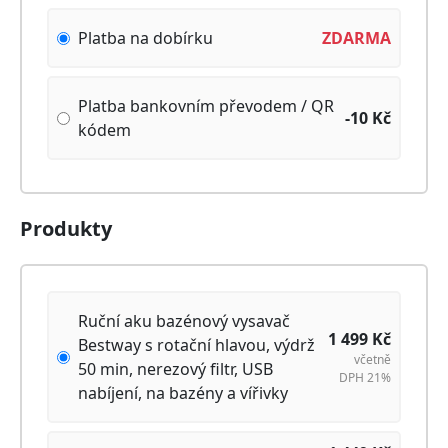
Platba na dobírku
ZDARMA
Platba bankovním převodem / QR
-10
Kč
kódem
Produkty
Ruční aku bazénový vysavač
1 499
Kč
Bestway s rotační hlavou, výdrž
včetně
50 min, nerezový filtr, USB
DPH 21%
nabíjení, na bazény a vířivky