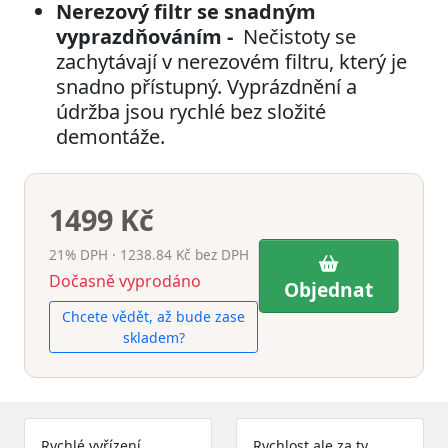
Nerezový filtr se snadným
vyprazdňováním -
Nečistoty se
zachytávají v nerezovém filtru, který je
snadno přístupný. Vyprázdnění a
údržba jsou rychlé bez složité
demontáže.
1499 Kč
21% DPH · 1238.84 Kč bez DPH
Dočasně vyprodáno
Objednat
Chcete vědět, až bude zase
skladem?
Rychlé vyřízení
Rychlost ale za ty