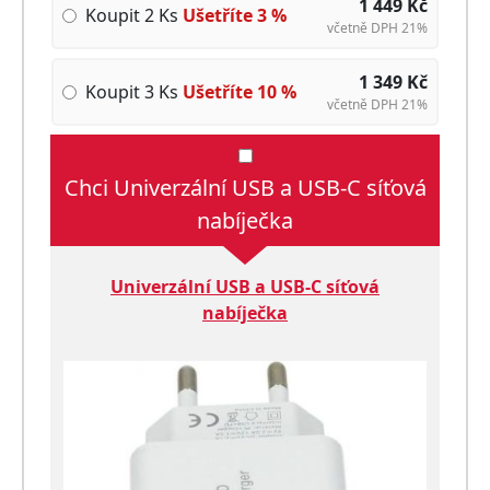
1 449
Kč
Koupit 2 Ks
Ušetříte
3
%
včetně DPH 21%
1 349
Kč
Koupit 3 Ks
Ušetříte
10
%
včetně DPH 21%
Chci Univerzální USB a USB-C síťová
nabíječka
Univerzální USB a USB-C síťová
nabíječka