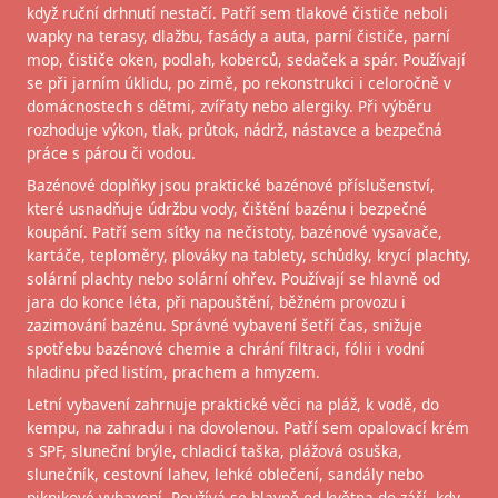
když ruční drhnutí nestačí. Patří sem tlakové čističe neboli
wapky na terasy, dlažbu, fasády a auta, parní čističe, parní
mop, čističe oken, podlah, koberců, sedaček a spár. Používají
se při jarním úklidu, po zimě, po rekonstrukci i celoročně v
domácnostech s dětmi, zvířaty nebo alergiky. Při výběru
rozhoduje výkon, tlak, průtok, nádrž, nástavce a bezpečná
práce s párou či vodou.
Bazénové doplňky jsou praktické bazénové příslušenství,
které usnadňuje údržbu vody, čištění bazénu i bezpečné
koupání. Patří sem síťky na nečistoty, bazénové vysavače,
kartáče, teploměry, plováky na tablety, schůdky, krycí plachty,
solární plachty nebo solární ohřev. Používají se hlavně od
jara do konce léta, při napouštění, běžném provozu i
zazimování bazénu. Správné vybavení šetří čas, snižuje
spotřebu bazénové chemie a chrání filtraci, fólii i vodní
hladinu před listím, prachem a hmyzem.
Letní vybavení zahrnuje praktické věci na pláž, k vodě, do
kempu, na zahradu i na dovolenou. Patří sem opalovací krém
s SPF, sluneční brýle, chladicí taška, plážová osuška,
slunečník, cestovní lahev, lehké oblečení, sandály nebo
piknikové vybavení. Používá se hlavně od května do září, kdy